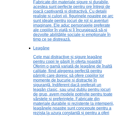
Fabricate din materiale sigure și durabile,
acestea sunt perfecte pentru ore întregi de
joacă captivantă și distractivă. Cu detalii
realiste și culori vii, figurinele noastre pe arc
sunt ideale pentru jocuri de rol și aventuri
imaginare. Ele aduc personajele preferate
ale copiilor în viață și îi încurajează să-și
dezvolte abilitățile sociale și emoționale în
timp ce se distrează.
Leagăne
Cele mai distractive și sigure leagăne
pentru copii le găsiți în oferta noastră!
Oferim o gamă variată de leagăne de înaltă
calitate, fiind alegerea perfectă pentru
părinții care doresc să ofere copiilor lor
momente de bucurie și distracție în
siguranță. Indiferent dacă preferați un
leagăn clasic, sau unul dublu pentru jocuri
de grup, avem modele potrivite pentru toate
vârstele și preferințele. Fabricate din
materiale durabile și rezistente la intemperii,
leagănele noastre sunt concepute pentru a
rezista la uzura constantă și pentru a oferi