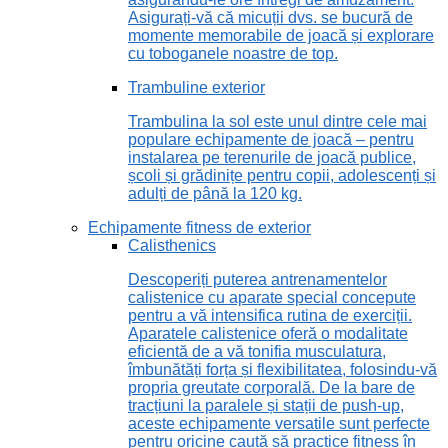
Asigurați-vă că micuții dvs. se bucură de
momente memorabile de joacă și explorare
cu toboganele noastre de top.
Trambuline exterior
Trambulina la sol este unul dintre cele mai
populare echipamente de joacă – pentru
instalarea pe terenurile de joacă publice,
școli și grădinițe pentru copii, adolescenți și
adulți de până la 120 kg.
Echipamente fitness de exterior
Calisthenics
Descoperiți puterea antrenamentelor
calistenice cu aparate special concepute
pentru a vă intensifica rutina de exerciții.
Aparatele calistenice oferă o modalitate
eficientă de a vă tonifia musculatura,
îmbunătăți forța și flexibilitatea, folosindu-vă
propria greutate corporală. De la bare de
tracțiuni la paralele și stații de push-up,
aceste echipamente versatile sunt perfecte
pentru oricine caută să practice fitness în