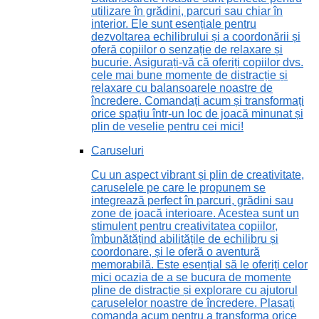
utilizare în grădini, parcuri sau chiar în
interior. Ele sunt esențiale pentru
dezvoltarea echilibrului și a coordonării și
oferă copiilor o senzație de relaxare și
bucurie. Asigurați-vă că oferiți copiilor dvs.
cele mai bune momente de distracție și
relaxare cu balansoarele noastre de
încredere. Comandați acum și transformați
orice spațiu într-un loc de joacă minunat și
plin de veselie pentru cei mici!
Caruseluri
Cu un aspect vibrant și plin de creativitate,
caruselele pe care le propunem se
integrează perfect în parcuri, grădini sau
zone de joacă interioare. Acestea sunt un
stimulent pentru creativitatea copiilor,
îmbunătățind abilitățile de echilibru și
coordonare, și le oferă o aventură
memorabilă. Este esențial să le oferiți celor
mici ocazia de a se bucura de momente
pline de distracție și explorare cu ajutorul
caruselelor noastre de încredere. Plasați
comanda acum pentru a transforma orice