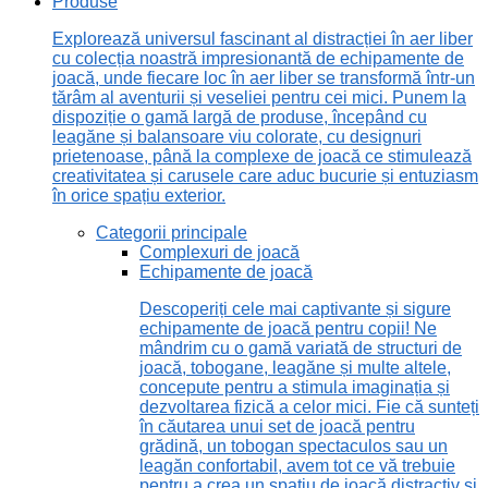
Produse
Explorează universul fascinant al distracției în aer liber
cu colecția noastră impresionantă de echipamente de
joacă, unde fiecare loc în aer liber se transformă într-un
tărâm al aventurii și veseliei pentru cei mici. Punem la
dispoziție o gamă largă de produse, începând cu
leagăne și balansoare viu colorate, cu designuri
prietenoase, până la complexe de joacă ce stimulează
creativitatea și carusele care aduc bucurie și entuziasm
în orice spațiu exterior.
Categorii principale
Complexuri de joacă
Echipamente de joacă
Descoperiți cele mai captivante și sigure
echipamente de joacă pentru copii! Ne
mândrim cu o gamă variată de structuri de
joacă, tobogane, leagăne și multe altele,
concepute pentru a stimula imaginația și
dezvoltarea fizică a celor mici. Fie că sunteți
în căutarea unui set de joacă pentru
grădină, un tobogan spectaculos sau un
leagăn confortabil, avem tot ce vă trebuie
pentru a crea un spațiu de joacă distractiv și