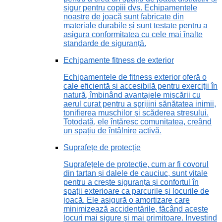
sigur pentru copiii dvs. Echipamentele
noastre de joacă sunt fabricate din
materiale durabile și sunt testate pentru a
asigura conformitatea cu cele mai înalte
standarde de siguranță.
Echipamente fitness de exterior
Echipamentele de fitness exterior oferă o
cale eficientă și accesibilă pentru exerciții în
natură, îmbinând avantajele mișcării cu
aerul curat pentru a sprijini sănătatea inimii,
tonifierea mușchilor și scăderea stresului.
Totodată, ele întăresc comunitatea, creând
un spațiu de întâlnire activă.
Suprafețe de protecție
Suprafețele de protecție, cum ar fi covorul
din tartan și dalele de cauciuc, sunt vitale
pentru a crește siguranța și confortul în
spații exterioare ca parcurile și locurile de
joacă. Ele asigură o amortizare care
minimizează accidentările, făcând aceste
locuri mai sigure și mai primitoare. Investind