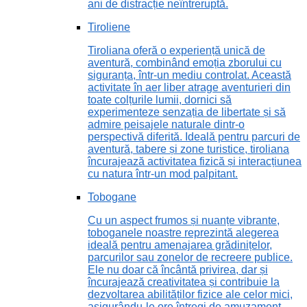
ani de distracție neîntreruptă.
Tiroliene
Tiroliana oferă o experiență unică de
aventură, combinând emoția zborului cu
siguranța, într-un mediu controlat. Această
activitate în aer liber atrage aventurieri din
toate colțurile lumii, dornici să
experimenteze senzația de libertate și să
admire peisajele naturale dintr-o
perspectivă diferită. Ideală pentru parcuri de
aventură, tabere și zone turistice, tiroliana
încurajează activitatea fizică și interacțiunea
cu natura într-un mod palpitant.
Tobogane
Cu un aspect frumos și nuanțe vibrante,
toboganele noastre reprezintă alegerea
ideală pentru amenajarea grădinițelor,
parcurilor sau zonelor de recreere publice.
Ele nu doar că încântă privirea, dar și
încurajează creativitatea și contribuie la
dezvoltarea abilităților fizice ale celor mici,
asigurându-le ore întregi de amuzament.