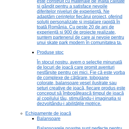
este construit cu materiale de înaltă calitate
și gândit pentru a satisface nevoile
diferitelor niveluri de experiență. Ne
adaptăm cerințelor fiecărui proiect, oferind
soluții personalizate și instalare rapidă în
toată România. Cu peste 20 de ani de
experiență și 900 de proiecte realizate,
suntem partenerul de care ai nevoie pentru
unui skate park modern în comunitatea ta.
Produse stoc
În stocul nostru, avem o selecție minunată
de locuri de joacă care promit aventuri
nesfârșite pentru cei mici. Fie că este vorba
de complexe de cățărare, tobogane
colorate, balansoare vesel ilustrate sau
seturi creative de joacă, fiecare produs este
conceput să îmbogățească timpul de joacă
al copilului tău, stimulându-i imaginația și
dezvoltându-i abilitățile motrice.
Echipamente de joacă
Balansoare
Balansoarele noastre sunt perfecte pentru