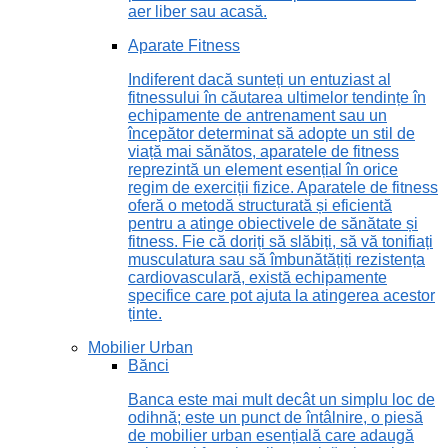
aer liber sau acasă.
Aparate Fitness
Indiferent dacă sunteți un entuziast al
fitnessului în căutarea ultimelor tendințe în
echipamente de antrenament sau un
începător determinat să adopte un stil de
viață mai sănătos, aparatele de fitness
reprezintă un element esențial în orice
regim de exerciții fizice. Aparatele de fitness
oferă o metodă structurată și eficientă
pentru a atinge obiectivele de sănătate și
fitness. Fie că doriți să slăbiți, să vă tonifiați
musculatura sau să îmbunătățiți rezistența
cardiovasculară, există echipamente
specifice care pot ajuta la atingerea acestor
ținte.
Mobilier Urban
Bănci
Banca este mai mult decât un simplu loc de
odihnă; este un punct de întâlnire, o piesă
de mobilier urban esențială care adaugă