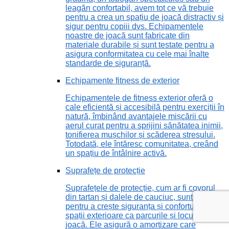
leagăn confortabil, avem tot ce vă trebuie
pentru a crea un spațiu de joacă distractiv și
sigur pentru copiii dvs. Echipamentele
noastre de joacă sunt fabricate din
materiale durabile și sunt testate pentru a
asigura conformitatea cu cele mai înalte
standarde de siguranță.
Echipamente fitness de exterior
Echipamentele de fitness exterior oferă o
cale eficientă și accesibilă pentru exerciții în
natură, îmbinând avantajele mișcării cu
aerul curat pentru a sprijini sănătatea inimii,
tonifierea mușchilor și scăderea stresului.
Totodată, ele întăresc comunitatea, creând
un spațiu de întâlnire activă.
Suprafețe de protecție
Suprafețele de protecție, cum ar fi covorul
din tartan și dalele de cauciuc, sunt vitale
pentru a crește siguranța și confortul în
spații exterioare ca parcurile și locurile de
joacă. Ele asigură o amortizare care