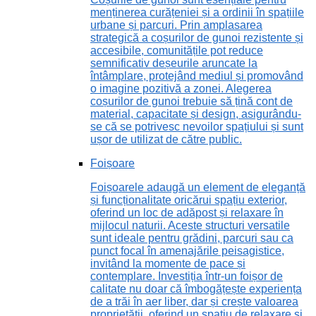
menținerea curățeniei și a ordinii în spațiile
urbane și parcuri. Prin amplasarea
strategică a coșurilor de gunoi rezistente și
accesibile, comunitățile pot reduce
semnificativ deșeurile aruncate la
întâmplare, protejând mediul și promovând
o imagine pozitivă a zonei. Alegerea
coșurilor de gunoi trebuie să țină cont de
material, capacitate și design, asigurându-
se că se potrivesc nevoilor spațiului și sunt
ușor de utilizat de către public.
Foișoare
Foișoarele adaugă un element de eleganță
și funcționalitate oricărui spațiu exterior,
oferind un loc de adăpost și relaxare în
mijlocul naturii. Aceste structuri versatile
sunt ideale pentru grădini, parcuri sau ca
punct focal în amenajările peisagistice,
invitând la momente de pace și
contemplare. Investiția într-un foișor de
calitate nu doar că îmbogățește experiența
de a trăi în aer liber, dar și crește valoarea
proprietății, oferind un spațiu de relaxare și