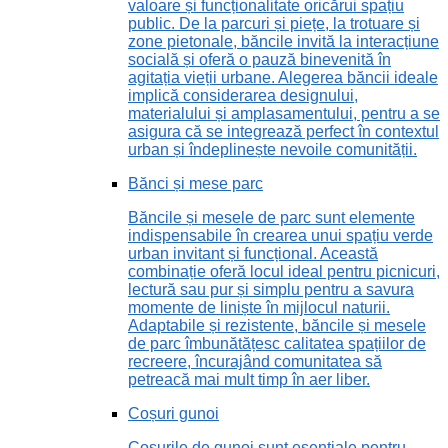
valoare și funcționalitate oricărui spațiu
public. De la parcuri și piețe, la trotuare și
zone pietonale, băncile invită la interacțiune
socială și oferă o pauză binevenită în
agitația vieții urbane. Alegerea băncii ideale
implică considerarea designului,
materialului și amplasamentului, pentru a se
asigura că se integrează perfect în contextul
urban și îndeplinește nevoile comunității.
Bănci și mese parc
Băncile și mesele de parc sunt elemente
indispensabile în crearea unui spațiu verde
urban invitant și funcțional. Această
combinație oferă locul ideal pentru picnicuri,
lectură sau pur și simplu pentru a savura
momente de liniște în mijlocul naturii.
Adaptabile și rezistente, băncile și mesele
de parc îmbunătățesc calitatea spațiilor de
recreere, încurajând comunitatea să
petreacă mai mult timp în aer liber.
Coșuri gunoi
Coșurile de gunoi sunt esențiale pentru