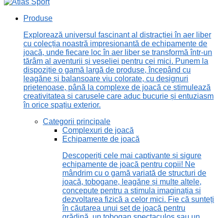
Produse
Explorează universul fascinant al distracției în aer liber
cu colecția noastră impresionantă de echipamente de
joacă, unde fiecare loc în aer liber se transformă într-un
tărâm al aventurii și veseliei pentru cei mici. Punem la
dispoziție o gamă largă de produse, începând cu
leagăne și balansoare viu colorate, cu designuri
prietenoase, până la complexe de joacă ce stimulează
creativitatea și carusele care aduc bucurie și entuziasm
în orice spațiu exterior.
Categorii principale
Complexuri de joacă
Echipamente de joacă
Descoperiți cele mai captivante și sigure
echipamente de joacă pentru copii! Ne
mândrim cu o gamă variată de structuri de
joacă, tobogane, leagăne și multe altele,
concepute pentru a stimula imaginația și
dezvoltarea fizică a celor mici. Fie că sunteți
în căutarea unui set de joacă pentru
grădină, un tobogan spectaculos sau un