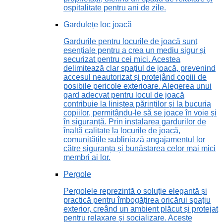
ospitalitate pentru ani de zile.
Gardulețe loc joacă
Gardurile pentru locurile de joacă sunt
esențiale pentru a crea un mediu sigur și
securizat pentru cei mici. Acestea
delimitează clar spațiul de joacă, prevenind
accesul neautorizat și protejând copiii de
posibile pericole exterioare. Alegerea unui
gard adecvat pentru locul de joacă
contribuie la liniștea părinților și la bucuria
copiilor, permițându-le să se joace în voie și
în siguranță. Prin instalarea gardurilor de
înaltă calitate la locurile de joacă,
comunitățile subliniază angajamentul lor
către siguranța și bunăstarea celor mai mici
membri ai lor.
Pergole
Pergolele reprezintă o soluție elegantă și
practică pentru îmbogățirea oricărui spațiu
exterior, creând un ambient plăcut și protejat
pentru relaxare și socializare. Aceste