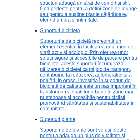
structuri adaugă un strat de confort și stil,
fiind perfecte pentru a defini zone de lounge
sau pentru a susține plante cățărătoare,
oferind umbră și intimitate.
Suporturi bicicletă
Suporturile de bicicletă reprezintă un
element esențial în facilitarea unui mod de
viață activ și ecologic. Prin oferirea unor
soluții sigure și accesibile de parcare pentru
biciclete, aceste suporturi încurajează
utilizarea bicicletei ca mijloc de transport,
contribuind la reducerea aglomerației și a
poluării în orașe. Investiția în suporturi de
bicicletă de calitate este un pas important în
transformarea spațiilor urbane în zone mai
prietenoase și accesibile pentru cicliști,
promovând sănătatea și sustenabilitatea în
comunitate.
Suporturi plante
Suporturile de plante sunt soluții ideale
pentru a adăuga un plus de vitalitate și