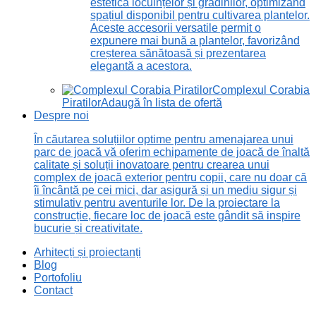
estetică locuințelor și grădinilor, optimizând
spațiul disponibil pentru cultivarea plantelor.
Aceste accesorii versatile permit o
expunere mai bună a plantelor, favorizând
creșterea sănătoasă și prezentarea
elegantă a acestora.
Complexul Corabia
Piratilor
Adaugă în lista de ofertă
Despre noi
În căutarea soluțiilor optime pentru amenajarea unui
parc de joacă vă oferim echipamente de joacă de înaltă
calitate și soluții inovatoare pentru crearea unui
complex de joacă exterior pentru copii, care nu doar că
îi încântă pe cei mici, dar asigură și un mediu sigur și
stimulativ pentru aventurile lor. De la proiectare la
construcție, fiecare loc de joacă este gândit să inspire
bucurie și creativitate.
Arhitecți și proiectanți
Blog
Portofoliu
Contact