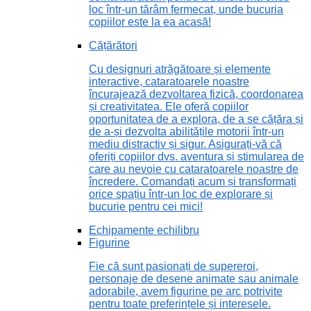
loc într-un tărâm fermecat, unde bucuria
copiilor este la ea acasă!
Cățărători
Cu designuri atrăgătoare și elemente
interactive, cataratoarele noastre
încurajează dezvoltarea fizică, coordonarea
și creativitatea. Ele oferă copiilor
oportunitatea de a explora, de a se cățăra și
de a-și dezvolta abilitățile motorii într-un
mediu distractiv și sigur. Asigurați-vă că
oferiți copiilor dvs. aventura și stimularea de
care au nevoie cu cataratoarele noastre de
încredere. Comandați acum și transformați
orice spațiu într-un loc de explorare și
bucurie pentru cei mici!
Echipamente echilibru
Figurine
Fie că sunt pasionați de supereroi,
personaje de desene animate sau animale
adorabile, avem figurine pe arc potrivite
pentru toate preferințele și interesele.