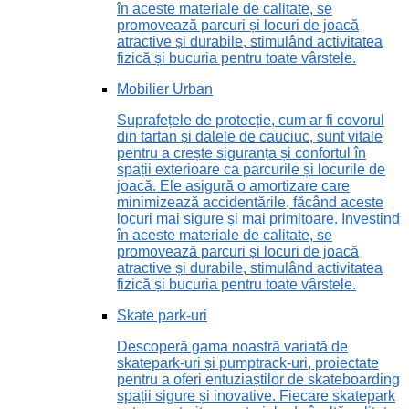
în aceste materiale de calitate, se
promovează parcuri și locuri de joacă
atractive și durabile, stimulând activitatea
fizică și bucuria pentru toate vârstele.
Mobilier Urban
Suprafețele de protecție, cum ar fi covorul
din tartan și dalele de cauciuc, sunt vitale
pentru a crește siguranța și confortul în
spații exterioare ca parcurile și locurile de
joacă. Ele asigură o amortizare care
minimizează accidentările, făcând aceste
locuri mai sigure și mai primitoare. Investind
în aceste materiale de calitate, se
promovează parcuri și locuri de joacă
atractive și durabile, stimulând activitatea
fizică și bucuria pentru toate vârstele.
Skate park-uri
Descoperă gama noastră variată de
skatepark-uri și pumptrack-uri, proiectate
pentru a oferi entuziaștilor de skateboarding
spații sigure și inovative. Fiecare skatepark