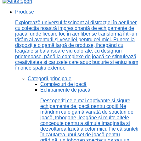
Produse
Explorează universul fascinant al distracției în aer liber
cu colecția noastră impresionantă de echipamente de
joacă, unde fiecare loc în aer liber se transformă într-un
tărâm al aventurii și veseliei pentru cei mici. Punem la
dispoziție o gamă largă de produse, începând cu
leagăne și balansoare viu colorate, cu designuri
prietenoase, până la complexe de joacă ce stimulează
creativitatea și carusele care aduc bucurie și entuziasm
în orice spațiu exterior.
Categorii principale
Complexuri de joacă
Echipamente de joacă
Descoperiți cele mai captivante și sigure
echipamente de joacă pentru copii! Ne
mândrim cu o gamă variată de structuri de
joacă, tobogane, leagăne și multe altele,
concepute pentru a stimula imaginația și
dezvoltarea fizică a celor mici. Fie că sunteți
în căutarea unui set de joacă pentru
grădină, un tobogan spectaculos sau un