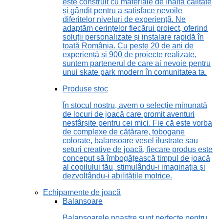
este construit cu materiale de înaltă calitate
și gândit pentru a satisface nevoile
diferitelor niveluri de experiență. Ne
adaptăm cerințelor fiecărui proiect, oferind
soluții personalizate și instalare rapidă în
toată România. Cu peste 20 de ani de
experiență și 900 de proiecte realizate,
suntem partenerul de care ai nevoie pentru
unui skate park modern în comunitatea ta.
Produse stoc
În stocul nostru, avem o selecție minunată
de locuri de joacă care promit aventuri
nesfârșite pentru cei mici. Fie că este vorba
de complexe de cățărare, tobogane
colorate, balansoare vesel ilustrate sau
seturi creative de joacă, fiecare produs este
conceput să îmbogățească timpul de joacă
al copilului tău, stimulându-i imaginația și
dezvoltându-i abilitățile motrice.
Echipamente de joacă
Balansoare
Balansoarele noastre sunt perfecte pentru