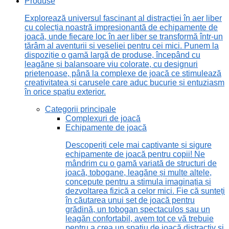
Produse
Explorează universul fascinant al distracției în aer liber
cu colecția noastră impresionantă de echipamente de
joacă, unde fiecare loc în aer liber se transformă într-un
tărâm al aventurii și veseliei pentru cei mici. Punem la
dispoziție o gamă largă de produse, începând cu
leagăne și balansoare viu colorate, cu designuri
prietenoase, până la complexe de joacă ce stimulează
creativitatea și carusele care aduc bucurie și entuziasm
în orice spațiu exterior.
Categorii principale
Complexuri de joacă
Echipamente de joacă
Descoperiți cele mai captivante și sigure
echipamente de joacă pentru copii! Ne
mândrim cu o gamă variată de structuri de
joacă, tobogane, leagăne și multe altele,
concepute pentru a stimula imaginația și
dezvoltarea fizică a celor mici. Fie că sunteți
în căutarea unui set de joacă pentru
grădină, un tobogan spectaculos sau un
leagăn confortabil, avem tot ce vă trebuie
pentru a crea un spațiu de joacă distractiv și