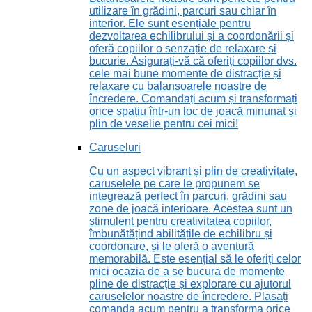
utilizare în grădini, parcuri sau chiar în
interior. Ele sunt esențiale pentru
dezvoltarea echilibrului și a coordonării și
oferă copiilor o senzație de relaxare și
bucurie. Asigurați-vă că oferiți copiilor dvs.
cele mai bune momente de distracție și
relaxare cu balansoarele noastre de
încredere. Comandați acum și transformați
orice spațiu într-un loc de joacă minunat și
plin de veselie pentru cei mici!
Caruseluri
Cu un aspect vibrant și plin de creativitate,
caruselele pe care le propunem se
integrează perfect în parcuri, grădini sau
zone de joacă interioare. Acestea sunt un
stimulent pentru creativitatea copiilor,
îmbunătățind abilitățile de echilibru și
coordonare, și le oferă o aventură
memorabilă. Este esențial să le oferiți celor
mici ocazia de a se bucura de momente
pline de distracție și explorare cu ajutorul
caruselelor noastre de încredere. Plasați
comanda acum pentru a transforma orice