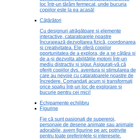
loc într-un tărâm fermecat, unde bucuria
copiilor este la ea acasă!
Cățărători
Cu designuri atrăgătoare și elemente
interactive, cataratoarele noastre
încurajează dezvoltarea fizică, coordonarea
și creativitatea. Ele oferă copiilor
oportunitatea de a explora, de a se cățăra și
de a-și dezvolta abilitățile motorii într-un
mediu distractiv și sigur. Asigurați-vă că
oferiți copiilor dvs. aventura și stimularea de
care au nevoie cu cataratoarele noastre de
încredere. Comandați acum și transformați
orice spațiu într-un loc de explorare și
bucurie pentru cei mici!
Echipamente echilibru
Figurine
Fie că sunt pasionați de supereroi,
personaje de desene animate sau animale
adorabile, avem figurine pe arc potrivite
pentru toate preferințele și interesele.