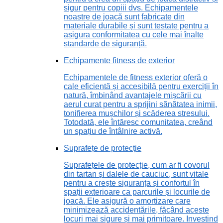
sigur pentru copiii dvs. Echipamentele
noastre de joacă sunt fabricate din
materiale durabile și sunt testate pentru a
asigura conformitatea cu cele mai înalte
standarde de siguranță.
Echipamente fitness de exterior
Echipamentele de fitness exterior oferă o
cale eficientă și accesibilă pentru exerciții în
natură, îmbinând avantajele mișcării cu
aerul curat pentru a sprijini sănătatea inimii,
tonifierea mușchilor și scăderea stresului.
Totodată, ele întăresc comunitatea, creând
un spațiu de întâlnire activă.
Suprafețe de protecție
Suprafețele de protecție, cum ar fi covorul
din tartan și dalele de cauciuc, sunt vitale
pentru a crește siguranța și confortul în
spații exterioare ca parcurile și locurile de
joacă. Ele asigură o amortizare care
minimizează accidentările, făcând aceste
locuri mai sigure și mai primitoare. Investind