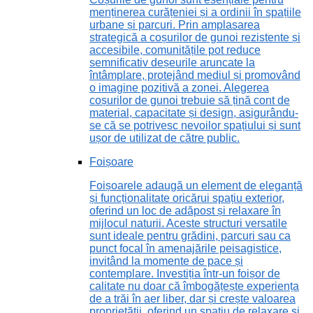
menținerea curățeniei și a ordinii în spațiile
urbane și parcuri. Prin amplasarea
strategică a coșurilor de gunoi rezistente și
accesibile, comunitățile pot reduce
semnificativ deșeurile aruncate la
întâmplare, protejând mediul și promovând
o imagine pozitivă a zonei. Alegerea
coșurilor de gunoi trebuie să țină cont de
material, capacitate și design, asigurându-
se că se potrivesc nevoilor spațiului și sunt
ușor de utilizat de către public.
Foișoare
Foișoarele adaugă un element de eleganță
și funcționalitate oricărui spațiu exterior,
oferind un loc de adăpost și relaxare în
mijlocul naturii. Aceste structuri versatile
sunt ideale pentru grădini, parcuri sau ca
punct focal în amenajările peisagistice,
invitând la momente de pace și
contemplare. Investiția într-un foișor de
calitate nu doar că îmbogățește experiența
de a trăi în aer liber, dar și crește valoarea
proprietății, oferind un spațiu de relaxare și