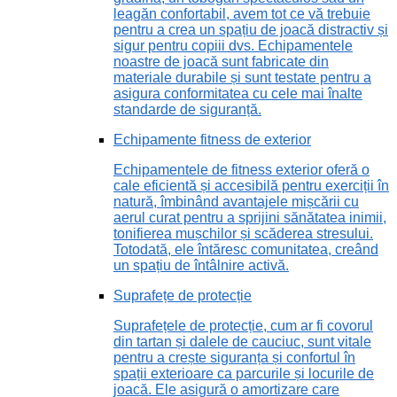
leagăn confortabil, avem tot ce vă trebuie
pentru a crea un spațiu de joacă distractiv și
sigur pentru copiii dvs. Echipamentele
noastre de joacă sunt fabricate din
materiale durabile și sunt testate pentru a
asigura conformitatea cu cele mai înalte
standarde de siguranță.
Echipamente fitness de exterior
Echipamentele de fitness exterior oferă o
cale eficientă și accesibilă pentru exerciții în
natură, îmbinând avantajele mișcării cu
aerul curat pentru a sprijini sănătatea inimii,
tonifierea mușchilor și scăderea stresului.
Totodată, ele întăresc comunitatea, creând
un spațiu de întâlnire activă.
Suprafețe de protecție
Suprafețele de protecție, cum ar fi covorul
din tartan și dalele de cauciuc, sunt vitale
pentru a crește siguranța și confortul în
spații exterioare ca parcurile și locurile de
joacă. Ele asigură o amortizare care