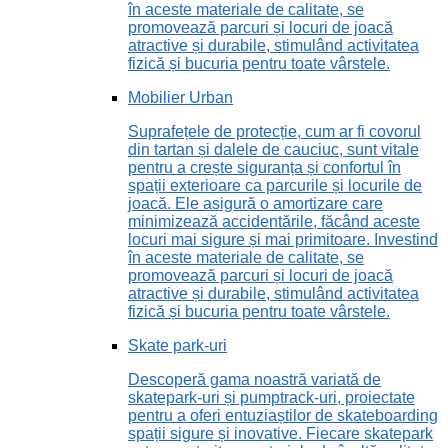
în aceste materiale de calitate, se
promovează parcuri și locuri de joacă
atractive și durabile, stimulând activitatea
fizică și bucuria pentru toate vârstele.
Mobilier Urban
Suprafețele de protecție, cum ar fi covorul
din tartan și dalele de cauciuc, sunt vitale
pentru a crește siguranța și confortul în
spații exterioare ca parcurile și locurile de
joacă. Ele asigură o amortizare care
minimizează accidentările, făcând aceste
locuri mai sigure și mai primitoare. Investind
în aceste materiale de calitate, se
promovează parcuri și locuri de joacă
atractive și durabile, stimulând activitatea
fizică și bucuria pentru toate vârstele.
Skate park-uri
Descoperă gama noastră variată de
skatepark-uri și pumptrack-uri, proiectate
pentru a oferi entuziaștilor de skateboarding
spații sigure și inovative. Fiecare skatepark