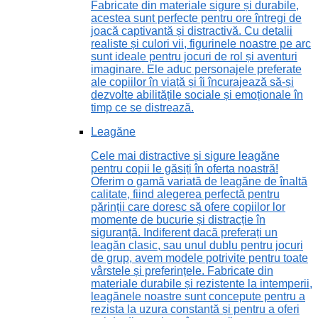
Fabricate din materiale sigure și durabile,
acestea sunt perfecte pentru ore întregi de
joacă captivantă și distractivă. Cu detalii
realiste și culori vii, figurinele noastre pe arc
sunt ideale pentru jocuri de rol și aventuri
imaginare. Ele aduc personajele preferate
ale copiilor în viață și îi încurajează să-și
dezvolte abilitățile sociale și emoționale în
timp ce se distrează.
Leagăne
Cele mai distractive și sigure leagăne
pentru copii le găsiți în oferta noastră!
Oferim o gamă variată de leagăne de înaltă
calitate, fiind alegerea perfectă pentru
părinții care doresc să ofere copiilor lor
momente de bucurie și distracție în
siguranță. Indiferent dacă preferați un
leagăn clasic, sau unul dublu pentru jocuri
de grup, avem modele potrivite pentru toate
vârstele și preferințele. Fabricate din
materiale durabile și rezistente la intemperii,
leagănele noastre sunt concepute pentru a
rezista la uzura constantă și pentru a oferi