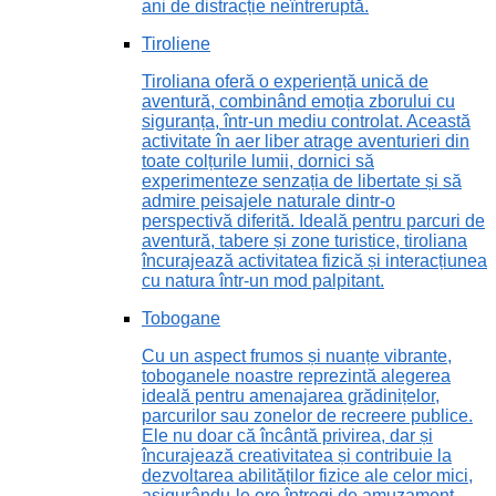
ani de distracție neîntreruptă.
Tiroliene
Tiroliana oferă o experiență unică de
aventură, combinând emoția zborului cu
siguranța, într-un mediu controlat. Această
activitate în aer liber atrage aventurieri din
toate colțurile lumii, dornici să
experimenteze senzația de libertate și să
admire peisajele naturale dintr-o
perspectivă diferită. Ideală pentru parcuri de
aventură, tabere și zone turistice, tiroliana
încurajează activitatea fizică și interacțiunea
cu natura într-un mod palpitant.
Tobogane
Cu un aspect frumos și nuanțe vibrante,
toboganele noastre reprezintă alegerea
ideală pentru amenajarea grădinițelor,
parcurilor sau zonelor de recreere publice.
Ele nu doar că încântă privirea, dar și
încurajează creativitatea și contribuie la
dezvoltarea abilităților fizice ale celor mici,
asigurându-le ore întregi de amuzament.