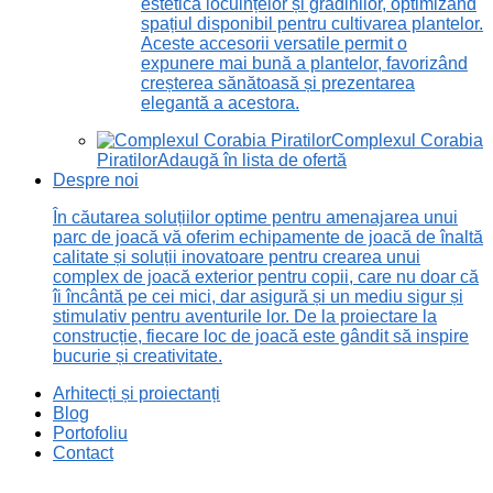
estetică locuințelor și grădinilor, optimizând
spațiul disponibil pentru cultivarea plantelor.
Aceste accesorii versatile permit o
expunere mai bună a plantelor, favorizând
creșterea sănătoasă și prezentarea
elegantă a acestora.
Complexul Corabia
Piratilor
Adaugă în lista de ofertă
Despre noi
În căutarea soluțiilor optime pentru amenajarea unui
parc de joacă vă oferim echipamente de joacă de înaltă
calitate și soluții inovatoare pentru crearea unui
complex de joacă exterior pentru copii, care nu doar că
îi încântă pe cei mici, dar asigură și un mediu sigur și
stimulativ pentru aventurile lor. De la proiectare la
construcție, fiecare loc de joacă este gândit să inspire
bucurie și creativitate.
Arhitecți și proiectanți
Blog
Portofoliu
Contact