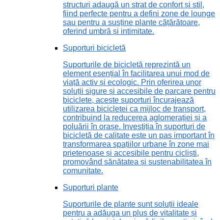
structuri adaugă un strat de confort și stil,
fiind perfecte pentru a defini zone de lounge
sau pentru a susține plante cățărătoare,
oferind umbră și intimitate.
Suporturi bicicletă
Suporturile de bicicletă reprezintă un
element esențial în facilitarea unui mod de
viață activ și ecologic. Prin oferirea unor
soluții sigure și accesibile de parcare pentru
biciclete, aceste suporturi încurajează
utilizarea bicicletei ca mijloc de transport,
contribuind la reducerea aglomerației și a
poluării în orașe. Investiția în suporturi de
bicicletă de calitate este un pas important în
transformarea spațiilor urbane în zone mai
prietenoase și accesibile pentru cicliști,
promovând sănătatea și sustenabilitatea în
comunitate.
Suporturi plante
Suporturile de plante sunt soluții ideale
pentru a adăuga un plus de vitalitate și