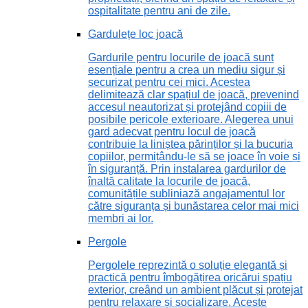
ospitalitate pentru ani de zile.
Gardulețe loc joacă
Gardurile pentru locurile de joacă sunt
esențiale pentru a crea un mediu sigur și
securizat pentru cei mici. Acestea
delimitează clar spațiul de joacă, prevenind
accesul neautorizat și protejând copiii de
posibile pericole exterioare. Alegerea unui
gard adecvat pentru locul de joacă
contribuie la liniștea părinților și la bucuria
copiilor, permițându-le să se joace în voie și
în siguranță. Prin instalarea gardurilor de
înaltă calitate la locurile de joacă,
comunitățile subliniază angajamentul lor
către siguranța și bunăstarea celor mai mici
membri ai lor.
Pergole
Pergolele reprezintă o soluție elegantă și
practică pentru îmbogățirea oricărui spațiu
exterior, creând un ambient plăcut și protejat
pentru relaxare și socializare. Aceste