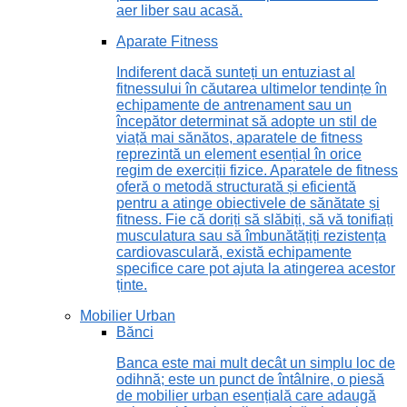
aer liber sau acasă.
Aparate Fitness
Indiferent dacă sunteți un entuziast al
fitnessului în căutarea ultimelor tendințe în
echipamente de antrenament sau un
începător determinat să adopte un stil de
viață mai sănătos, aparatele de fitness
reprezintă un element esențial în orice
regim de exerciții fizice. Aparatele de fitness
oferă o metodă structurată și eficientă
pentru a atinge obiectivele de sănătate și
fitness. Fie că doriți să slăbiți, să vă tonifiați
musculatura sau să îmbunătățiți rezistența
cardiovasculară, există echipamente
specifice care pot ajuta la atingerea acestor
ținte.
Mobilier Urban
Bănci
Banca este mai mult decât un simplu loc de
odihnă; este un punct de întâlnire, o piesă
de mobilier urban esențială care adaugă