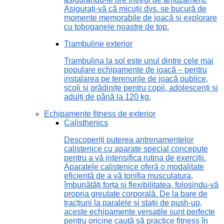
Asigurați-vă că micuții dvs. se bucură de
momente memorabile de joacă și explorare
cu toboganele noastre de top.
Trambuline exterior
Trambulina la sol este unul dintre cele mai
populare echipamente de joacă – pentru
instalarea pe terenurile de joacă publice,
școli și grădinițe pentru copii, adolescenți și
adulți de până la 120 kg.
Echipamente fitness de exterior
Calisthenics
Descoperiți puterea antrenamentelor
calistenice cu aparate special concepute
pentru a vă intensifica rutina de exerciții.
Aparatele calistenice oferă o modalitate
eficientă de a vă tonifia musculatura,
îmbunătăți forța și flexibilitatea, folosindu-vă
propria greutate corporală. De la bare de
tracțiuni la paralele și stații de push-up,
aceste echipamente versatile sunt perfecte
pentru oricine caută să practice fitness în