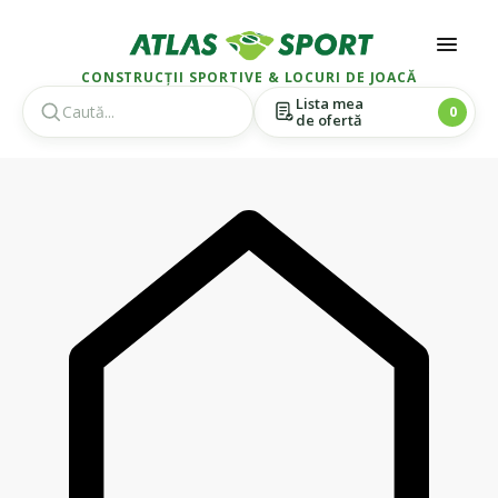
CONSTRUCȚII SPORTIVE & LOCURI DE JOACĂ
Lista mea
0
de ofertă
Skip
Skip
to
to
navigation
content