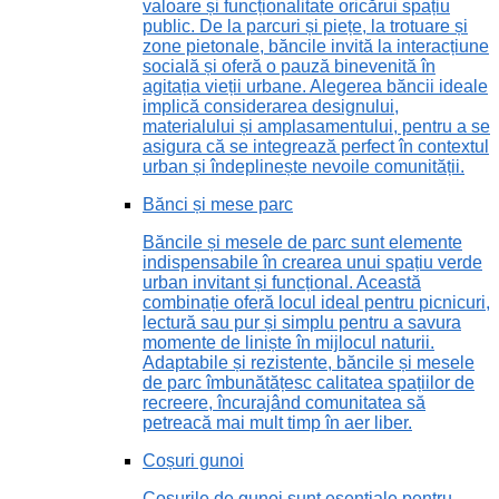
valoare și funcționalitate oricărui spațiu
public. De la parcuri și piețe, la trotuare și
zone pietonale, băncile invită la interacțiune
socială și oferă o pauză binevenită în
agitația vieții urbane. Alegerea băncii ideale
implică considerarea designului,
materialului și amplasamentului, pentru a se
asigura că se integrează perfect în contextul
urban și îndeplinește nevoile comunității.
Bănci și mese parc
Băncile și mesele de parc sunt elemente
indispensabile în crearea unui spațiu verde
urban invitant și funcțional. Această
combinație oferă locul ideal pentru picnicuri,
lectură sau pur și simplu pentru a savura
momente de liniște în mijlocul naturii.
Adaptabile și rezistente, băncile și mesele
de parc îmbunătățesc calitatea spațiilor de
recreere, încurajând comunitatea să
petreacă mai mult timp în aer liber.
Coșuri gunoi
Coșurile de gunoi sunt esențiale pentru