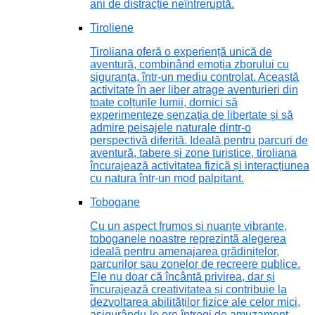
ani de distracție neîntreruptă.
Tiroliene
Tiroliana oferă o experiență unică de
aventură, combinând emoția zborului cu
siguranța, într-un mediu controlat. Această
activitate în aer liber atrage aventurieri din
toate colțurile lumii, dornici să
experimenteze senzația de libertate și să
admire peisajele naturale dintr-o
perspectivă diferită. Ideală pentru parcuri de
aventură, tabere și zone turistice, tiroliana
încurajează activitatea fizică și interacțiunea
cu natura într-un mod palpitant.
Tobogane
Cu un aspect frumos și nuanțe vibrante,
toboganele noastre reprezintă alegerea
ideală pentru amenajarea grădinițelor,
parcurilor sau zonelor de recreere publice.
Ele nu doar că încântă privirea, dar și
încurajează creativitatea și contribuie la
dezvoltarea abilităților fizice ale celor mici,
asigurându-le ore întregi de amuzament.