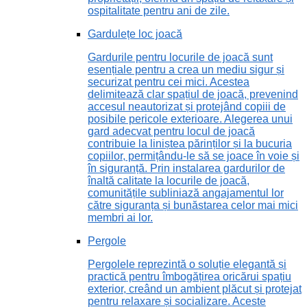
ospitalitate pentru ani de zile.
Gardulețe loc joacă
Gardurile pentru locurile de joacă sunt
esențiale pentru a crea un mediu sigur și
securizat pentru cei mici. Acestea
delimitează clar spațiul de joacă, prevenind
accesul neautorizat și protejând copiii de
posibile pericole exterioare. Alegerea unui
gard adecvat pentru locul de joacă
contribuie la liniștea părinților și la bucuria
copiilor, permițându-le să se joace în voie și
în siguranță. Prin instalarea gardurilor de
înaltă calitate la locurile de joacă,
comunitățile subliniază angajamentul lor
către siguranța și bunăstarea celor mai mici
membri ai lor.
Pergole
Pergolele reprezintă o soluție elegantă și
practică pentru îmbogățirea oricărui spațiu
exterior, creând un ambient plăcut și protejat
pentru relaxare și socializare. Aceste