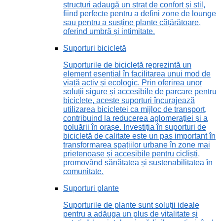
structuri adaugă un strat de confort și stil,
fiind perfecte pentru a defini zone de lounge
sau pentru a susține plante cățărătoare,
oferind umbră și intimitate.
Suporturi bicicletă
Suporturile de bicicletă reprezintă un
element esențial în facilitarea unui mod de
viață activ și ecologic. Prin oferirea unor
soluții sigure și accesibile de parcare pentru
biciclete, aceste suporturi încurajează
utilizarea bicicletei ca mijloc de transport,
contribuind la reducerea aglomerației și a
poluării în orașe. Investiția în suporturi de
bicicletă de calitate este un pas important în
transformarea spațiilor urbane în zone mai
prietenoase și accesibile pentru cicliști,
promovând sănătatea și sustenabilitatea în
comunitate.
Suporturi plante
Suporturile de plante sunt soluții ideale
pentru a adăuga un plus de vitalitate și