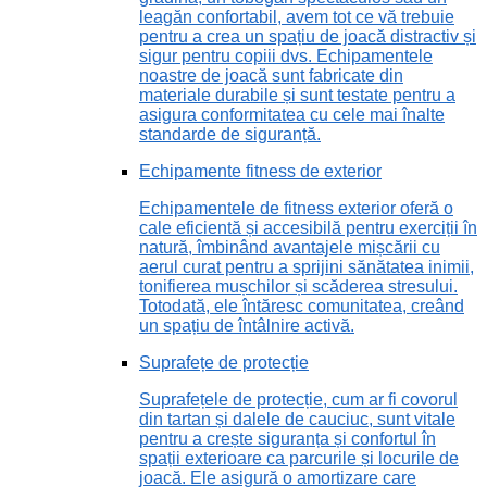
leagăn confortabil, avem tot ce vă trebuie
pentru a crea un spațiu de joacă distractiv și
sigur pentru copiii dvs. Echipamentele
noastre de joacă sunt fabricate din
materiale durabile și sunt testate pentru a
asigura conformitatea cu cele mai înalte
standarde de siguranță.
Echipamente fitness de exterior
Echipamentele de fitness exterior oferă o
cale eficientă și accesibilă pentru exerciții în
natură, îmbinând avantajele mișcării cu
aerul curat pentru a sprijini sănătatea inimii,
tonifierea mușchilor și scăderea stresului.
Totodată, ele întăresc comunitatea, creând
un spațiu de întâlnire activă.
Suprafețe de protecție
Suprafețele de protecție, cum ar fi covorul
din tartan și dalele de cauciuc, sunt vitale
pentru a crește siguranța și confortul în
spații exterioare ca parcurile și locurile de
joacă. Ele asigură o amortizare care