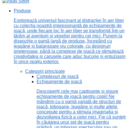
Produse
Explorează universul fascinant al distracției în aer liber
cu colecția noastră impresionantă de echipamente de
joacă, unde fiecare loc în aer liber se transformă într-un
tărâm al aventurii și veseliei pentru cei mici. Punem la
dispoziție o gamă largă de produse, începând cu
leagăne și balansoare viu colorate, cu designuri
prietenoase, până la complexe de joacă ce stimulează
creativitatea și carusele care aduc bucurie și entuziasm
în orice spațiu exterior.
Categorii principale
Complexuri de joacă
Echipamente de joacă
Descoperiți cele mai captivante și sigure
echipamente de joacă pentru copii! Ne
mândrim cu o gamă variată de structuri de
joacă, tobogane, leagăne și multe altele,
concepute pentru a stimula imaginația și
dezvoltarea fizică a celor mici. Fie că sunteți
în căutarea unui set de joacă pentru
grădină, un tobogan spectaculos sau un