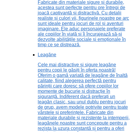
Fabricate din materiale sigure și durabile,
acestea sunt perfecte pentru ore întregi de
joacă captivantă și distractivă. Cu detalii
realiste și culori vii, figurinele noastre pe arc
sunt ideale pentru jocuri de rol și aventuri
imaginare. Ele aduc personajele preferate
ale copiilor în viață și îi încurajează să-și
dezvolte abilitățile sociale și emoționale în
timp ce se distrează.
Leagăne
Cele mai distractive și sigure leagăne
pentru copii le găsiți în oferta noastră!
Oferim o gamă variată de leagăne de înaltă
calitate, fiind alegerea perfectă pentru
părinții care doresc să ofere copiilor lor
momente de bucurie și distracție în
siguranță. Indiferent dacă preferați un
leagăn clasic, sau unul dublu pentru jocuri
de grup, avem modele potrivite pentru toate
vârstele și preferințele. Fabricate din
materiale durabile și rezistente la intemperii,
leagănele noastre sunt concepute pentru a
rezista la uzura constantă și pentru a oferi