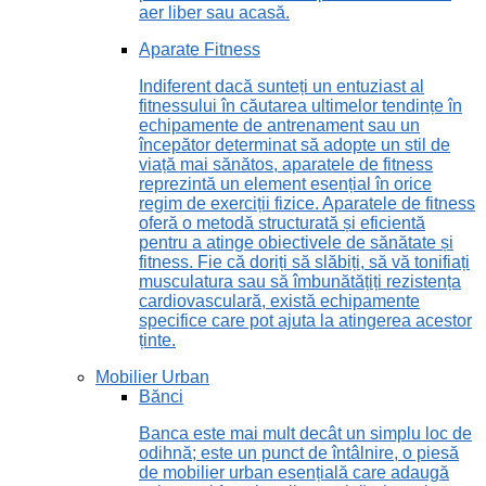
aer liber sau acasă.
Aparate Fitness
Indiferent dacă sunteți un entuziast al
fitnessului în căutarea ultimelor tendințe în
echipamente de antrenament sau un
începător determinat să adopte un stil de
viață mai sănătos, aparatele de fitness
reprezintă un element esențial în orice
regim de exerciții fizice. Aparatele de fitness
oferă o metodă structurată și eficientă
pentru a atinge obiectivele de sănătate și
fitness. Fie că doriți să slăbiți, să vă tonifiați
musculatura sau să îmbunătățiți rezistența
cardiovasculară, există echipamente
specifice care pot ajuta la atingerea acestor
ținte.
Mobilier Urban
Bănci
Banca este mai mult decât un simplu loc de
odihnă; este un punct de întâlnire, o piesă
de mobilier urban esențială care adaugă