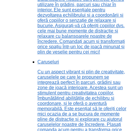
utilizare în grădini, parcuri sau chiar în
interior. Ele sunt esențiale pentru
dezvoltarea echilibrului și a coordonării și
oferă copiilor o senzație de relaxare și
bucurie. Asigurați-vă că oferiți copiilor dvs.
cele mai bune momente de distracție și
relaxare cu balansoarele noastre de
încredere. Comandați acum și transformați
orice spațiu într-un loc de joacă minunat și
plin de veselie pentru cei mici!
Caruseluri
Cu un aspect vibrant și plin de creativitate,
caruselele pe care le propunem se
integrează perfect în parcuri, grădini sau
zone de joacă interioare. Acestea sunt un
stimulent pentru creativitatea copiilor,
îmbunătățind abilitățile de echilibru și
coordonare, și le oferă o aventură
memorabilă. Este esențial să le oferiți celor
mici ocazia de a se bucura de momente
pline de distracție și explorare cu ajutorul
caruselelor noastre de încredere. Plasați
comanda acum pentru a transforma orice