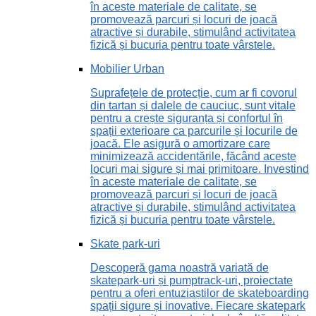
în aceste materiale de calitate, se
promovează parcuri și locuri de joacă
atractive și durabile, stimulând activitatea
fizică și bucuria pentru toate vârstele.
Mobilier Urban
Suprafețele de protecție, cum ar fi covorul
din tartan și dalele de cauciuc, sunt vitale
pentru a crește siguranța și confortul în
spații exterioare ca parcurile și locurile de
joacă. Ele asigură o amortizare care
minimizează accidentările, făcând aceste
locuri mai sigure și mai primitoare. Investind
în aceste materiale de calitate, se
promovează parcuri și locuri de joacă
atractive și durabile, stimulând activitatea
fizică și bucuria pentru toate vârstele.
Skate park-uri
Descoperă gama noastră variată de
skatepark-uri și pumptrack-uri, proiectate
pentru a oferi entuziaștilor de skateboarding
spații sigure și inovative. Fiecare skatepark