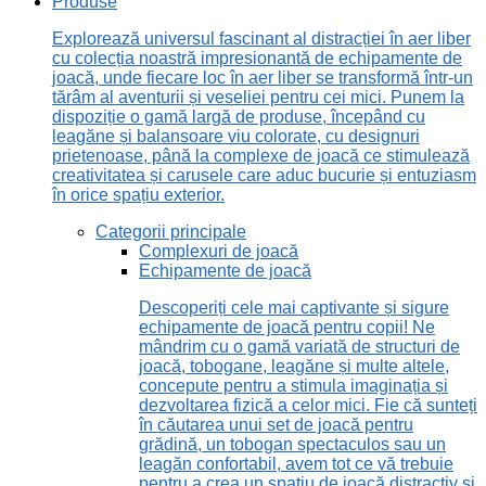
Produse
Explorează universul fascinant al distracției în aer liber
cu colecția noastră impresionantă de echipamente de
joacă, unde fiecare loc în aer liber se transformă într-un
tărâm al aventurii și veseliei pentru cei mici. Punem la
dispoziție o gamă largă de produse, începând cu
leagăne și balansoare viu colorate, cu designuri
prietenoase, până la complexe de joacă ce stimulează
creativitatea și carusele care aduc bucurie și entuziasm
în orice spațiu exterior.
Categorii principale
Complexuri de joacă
Echipamente de joacă
Descoperiți cele mai captivante și sigure
echipamente de joacă pentru copii! Ne
mândrim cu o gamă variată de structuri de
joacă, tobogane, leagăne și multe altele,
concepute pentru a stimula imaginația și
dezvoltarea fizică a celor mici. Fie că sunteți
în căutarea unui set de joacă pentru
grădină, un tobogan spectaculos sau un
leagăn confortabil, avem tot ce vă trebuie
pentru a crea un spațiu de joacă distractiv și