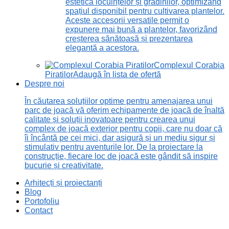
estetică locuințelor și grădinilor, optimizând
spațiul disponibil pentru cultivarea plantelor.
Aceste accesorii versatile permit o
expunere mai bună a plantelor, favorizând
creșterea sănătoasă și prezentarea
elegantă a acestora.
Complexul Corabia
Piratilor
Adaugă în lista de ofertă
Despre noi
În căutarea soluțiilor optime pentru amenajarea unui
parc de joacă vă oferim echipamente de joacă de înaltă
calitate și soluții inovatoare pentru crearea unui
complex de joacă exterior pentru copii, care nu doar că
îi încântă pe cei mici, dar asigură și un mediu sigur și
stimulativ pentru aventurile lor. De la proiectare la
construcție, fiecare loc de joacă este gândit să inspire
bucurie și creativitate.
Arhitecți și proiectanți
Blog
Portofoliu
Contact