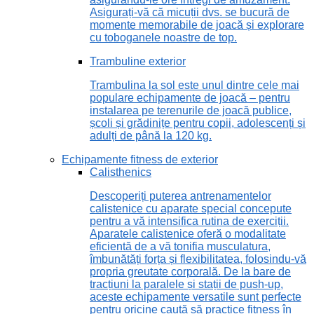
Asigurați-vă că micuții dvs. se bucură de
momente memorabile de joacă și explorare
cu toboganele noastre de top.
Trambuline exterior
Trambulina la sol este unul dintre cele mai
populare echipamente de joacă – pentru
instalarea pe terenurile de joacă publice,
școli și grădinițe pentru copii, adolescenți și
adulți de până la 120 kg.
Echipamente fitness de exterior
Calisthenics
Descoperiți puterea antrenamentelor
calistenice cu aparate special concepute
pentru a vă intensifica rutina de exerciții.
Aparatele calistenice oferă o modalitate
eficientă de a vă tonifia musculatura,
îmbunătăți forța și flexibilitatea, folosindu-vă
propria greutate corporală. De la bare de
tracțiuni la paralele și stații de push-up,
aceste echipamente versatile sunt perfecte
pentru oricine caută să practice fitness în