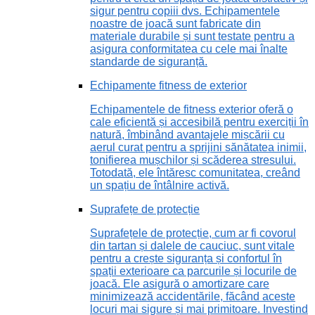
sigur pentru copiii dvs. Echipamentele
noastre de joacă sunt fabricate din
materiale durabile și sunt testate pentru a
asigura conformitatea cu cele mai înalte
standarde de siguranță.
Echipamente fitness de exterior
Echipamentele de fitness exterior oferă o
cale eficientă și accesibilă pentru exerciții în
natură, îmbinând avantajele mișcării cu
aerul curat pentru a sprijini sănătatea inimii,
tonifierea mușchilor și scăderea stresului.
Totodată, ele întăresc comunitatea, creând
un spațiu de întâlnire activă.
Suprafețe de protecție
Suprafețele de protecție, cum ar fi covorul
din tartan și dalele de cauciuc, sunt vitale
pentru a crește siguranța și confortul în
spații exterioare ca parcurile și locurile de
joacă. Ele asigură o amortizare care
minimizează accidentările, făcând aceste
locuri mai sigure și mai primitoare. Investind