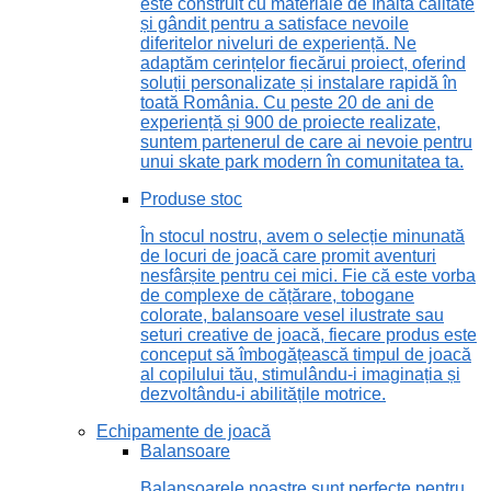
este construit cu materiale de înaltă calitate
și gândit pentru a satisface nevoile
diferitelor niveluri de experiență. Ne
adaptăm cerințelor fiecărui proiect, oferind
soluții personalizate și instalare rapidă în
toată România. Cu peste 20 de ani de
experiență și 900 de proiecte realizate,
suntem partenerul de care ai nevoie pentru
unui skate park modern în comunitatea ta.
Produse stoc
În stocul nostru, avem o selecție minunată
de locuri de joacă care promit aventuri
nesfârșite pentru cei mici. Fie că este vorba
de complexe de cățărare, tobogane
colorate, balansoare vesel ilustrate sau
seturi creative de joacă, fiecare produs este
conceput să îmbogățească timpul de joacă
al copilului tău, stimulându-i imaginația și
dezvoltându-i abilitățile motrice.
Echipamente de joacă
Balansoare
Balansoarele noastre sunt perfecte pentru