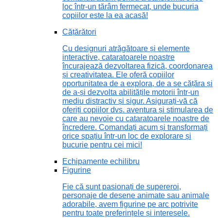
loc într-un tărâm fermecat, unde bucuria
copiilor este la ea acasă!
Cățărători
Cu designuri atrăgătoare și elemente
interactive, cataratoarele noastre
încurajează dezvoltarea fizică, coordonarea
și creativitatea. Ele oferă copiilor
oportunitatea de a explora, de a se cățăra și
de a-și dezvolta abilitățile motorii într-un
mediu distractiv și sigur. Asigurați-vă că
oferiți copiilor dvs. aventura și stimularea de
care au nevoie cu cataratoarele noastre de
încredere. Comandați acum și transformați
orice spațiu într-un loc de explorare și
bucurie pentru cei mici!
Echipamente echilibru
Figurine
Fie că sunt pasionați de supereroi,
personaje de desene animate sau animale
adorabile, avem figurine pe arc potrivite
pentru toate preferințele și interesele.