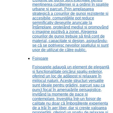
menținerea curățeniei și a ordinii în spațiile
urbane și parcuri. Prin amplasarea
strategică a coșurilor de gunoi rezistente și
accesibile, comunitățile pot reduce
semnificativ deșeurile aruncate la
întâmplare, protejând mediul și promovând
o imagine pozitivă a zonei. Alegerea
coșurilor de gunoi trebuie să țină cont de
material, capacitate și design, asigurându-
se că se potrivesc nevoilor spațiului și sunt
ușor de utilizat de către public.
Foișoare
Foișoarele adaugă un element de eleganță
și funcționalitate oricărui spațiu exterior,
oferind un loc de adăpost și relaxare în
mijlocul naturii. Aceste structuri versatile
sunt ideale pentru grădini, parcuri sau ca
punct focal în amenajările peisagistice,
invitând la momente de pace și
contemplare. Investiția într-un foișor de
calitate nu doar că îmbogățește experiența
de a trăi în aer liber, dar și crește valoarea
proprietății, oferind un spațiu de relaxare și