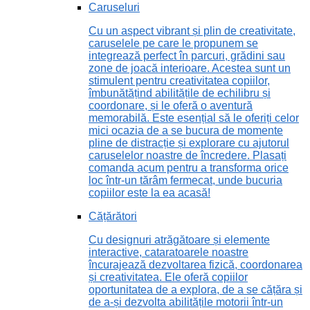
Caruseluri
Cu un aspect vibrant și plin de creativitate,
caruselele pe care le propunem se
integrează perfect în parcuri, grădini sau
zone de joacă interioare. Acestea sunt un
stimulent pentru creativitatea copiilor,
îmbunătățind abilitățile de echilibru și
coordonare, și le oferă o aventură
memorabilă. Este esențial să le oferiți celor
mici ocazia de a se bucura de momente
pline de distracție și explorare cu ajutorul
caruselelor noastre de încredere. Plasați
comanda acum pentru a transforma orice
loc într-un tărâm fermecat, unde bucuria
copiilor este la ea acasă!
Cățărători
Cu designuri atrăgătoare și elemente
interactive, cataratoarele noastre
încurajează dezvoltarea fizică, coordonarea
și creativitatea. Ele oferă copiilor
oportunitatea de a explora, de a se cățăra și
de a-și dezvolta abilitățile motorii într-un