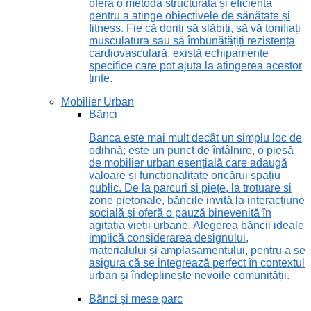
oferă o metodă structurată și eficientă
pentru a atinge obiectivele de sănătate și
fitness. Fie că doriți să slăbiți, să vă tonifiați
musculatura sau să îmbunătățiți rezistența
cardiovasculară, există echipamente
specifice care pot ajuta la atingerea acestor
ținte.
Mobilier Urban
Bănci
Banca este mai mult decât un simplu loc de
odihnă; este un punct de întâlnire, o piesă
de mobilier urban esențială care adaugă
valoare și funcționalitate oricărui spațiu
public. De la parcuri și piețe, la trotuare și
zone pietonale, băncile invită la interacțiune
socială și oferă o pauză binevenită în
agitația vieții urbane. Alegerea băncii ideale
implică considerarea designului,
materialului și amplasamentului, pentru a se
asigura că se integrează perfect în contextul
urban și îndeplinește nevoile comunității.
Bănci și mese parc