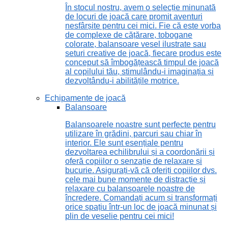
În stocul nostru, avem o selecție minunată
de locuri de joacă care promit aventuri
nesfârșite pentru cei mici. Fie că este vorba
de complexe de cățărare, tobogane
colorate, balansoare vesel ilustrate sau
seturi creative de joacă, fiecare produs este
conceput să îmbogățească timpul de joacă
al copilului tău, stimulându-i imaginația și
dezvoltându-i abilitățile motrice.
Echipamente de joacă
Balansoare
Balansoarele noastre sunt perfecte pentru
utilizare în grădini, parcuri sau chiar în
interior. Ele sunt esențiale pentru
dezvoltarea echilibrului și a coordonării și
oferă copiilor o senzație de relaxare și
bucurie. Asigurați-vă că oferiți copiilor dvs.
cele mai bune momente de distracție și
relaxare cu balansoarele noastre de
încredere. Comandați acum și transformați
orice spațiu într-un loc de joacă minunat și
plin de veselie pentru cei mici!