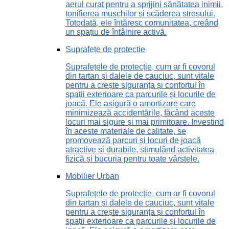
aerul curat pentru a sprijini sănătatea inimii,
tonifierea mușchilor și scăderea stresului.
Totodată, ele întăresc comunitatea, creând
un spațiu de întâlnire activă.
Suprafețe de protecție
Suprafețele de protecție, cum ar fi covorul
din tartan și dalele de cauciuc, sunt vitale
pentru a crește siguranța și confortul în
spații exterioare ca parcurile și locurile de
joacă. Ele asigură o amortizare care
minimizează accidentările, făcând aceste
locuri mai sigure și mai primitoare. Investind
în aceste materiale de calitate, se
promovează parcuri și locuri de joacă
atractive și durabile, stimulând activitatea
fizică și bucuria pentru toate vârstele.
Mobilier Urban
Suprafețele de protecție, cum ar fi covorul
din tartan și dalele de cauciuc, sunt vitale
pentru a crește siguranța și confortul în
spații exterioare ca parcurile și locurile de