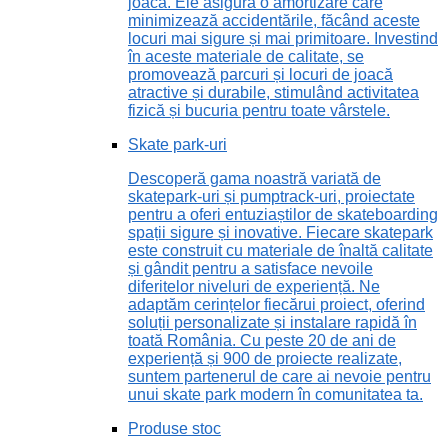
joacă. Ele asigură o amortizare care
minimizează accidentările, făcând aceste
locuri mai sigure și mai primitoare. Investind
în aceste materiale de calitate, se
promovează parcuri și locuri de joacă
atractive și durabile, stimulând activitatea
fizică și bucuria pentru toate vârstele.
Skate park-uri
Descoperă gama noastră variată de
skatepark-uri și pumptrack-uri, proiectate
pentru a oferi entuziaștilor de skateboarding
spații sigure și inovative. Fiecare skatepark
este construit cu materiale de înaltă calitate
și gândit pentru a satisface nevoile
diferitelor niveluri de experiență. Ne
adaptăm cerințelor fiecărui proiect, oferind
soluții personalizate și instalare rapidă în
toată România. Cu peste 20 de ani de
experiență și 900 de proiecte realizate,
suntem partenerul de care ai nevoie pentru
unui skate park modern în comunitatea ta.
Produse stoc