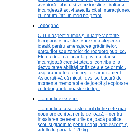
aventură, tabere și zone turistice, tiroliana
încurajează activitatea fizică și interacțiunea
cu natura într-un mod palpitant.
Tobogane
Cu un aspect frumos și nuanțe vibrante,
toboganele noastre reprezintă alegerea
ideală pentru amenajarea grădinițelor,
parcurilor sau zonelor de recreere publice.
Ele nu doar că încântă privirea, dar și
încurajează creativitatea și contribuie la
dezvoltarea abilităților fizice ale celor mici,
asigurându-le ore întregi de amuzament.
Asigurați-vă că micuții dvs. se bucură de
momente memorabile de joacă și explorare
cu toboganele noastre de top.
Trambuline exterior
Trambulina la sol este unul dintre cele mai
populare echipamente de joacă – pentru
instalarea pe terenurile de joacă publice,
școli și grădinițe pentru copii, adolescenți și
adulți de până la 120 kg.