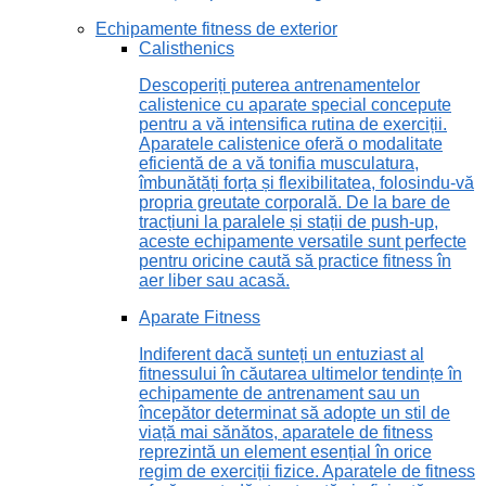
Echipamente fitness de exterior
Calisthenics
Descoperiți puterea antrenamentelor
calistenice cu aparate special concepute
pentru a vă intensifica rutina de exerciții.
Aparatele calistenice oferă o modalitate
eficientă de a vă tonifia musculatura,
îmbunătăți forța și flexibilitatea, folosindu-vă
propria greutate corporală. De la bare de
tracțiuni la paralele și stații de push-up,
aceste echipamente versatile sunt perfecte
pentru oricine caută să practice fitness în
aer liber sau acasă.
Aparate Fitness
Indiferent dacă sunteți un entuziast al
fitnessului în căutarea ultimelor tendințe în
echipamente de antrenament sau un
începător determinat să adopte un stil de
viață mai sănătos, aparatele de fitness
reprezintă un element esențial în orice
regim de exerciții fizice. Aparatele de fitness