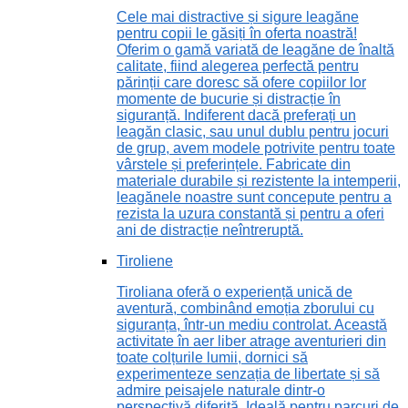
Cele mai distractive și sigure leagăne
pentru copii le găsiți în oferta noastră!
Oferim o gamă variată de leagăne de înaltă
calitate, fiind alegerea perfectă pentru
părinții care doresc să ofere copiilor lor
momente de bucurie și distracție în
siguranță. Indiferent dacă preferați un
leagăn clasic, sau unul dublu pentru jocuri
de grup, avem modele potrivite pentru toate
vârstele și preferințele. Fabricate din
materiale durabile și rezistente la intemperii,
leagănele noastre sunt concepute pentru a
rezista la uzura constantă și pentru a oferi
ani de distracție neîntreruptă.
Tiroliene
Tiroliana oferă o experiență unică de
aventură, combinând emoția zborului cu
siguranța, într-un mediu controlat. Această
activitate în aer liber atrage aventurieri din
toate colțurile lumii, dornici să
experimenteze senzația de libertate și să
admire peisajele naturale dintr-o
perspectivă diferită. Ideală pentru parcuri de