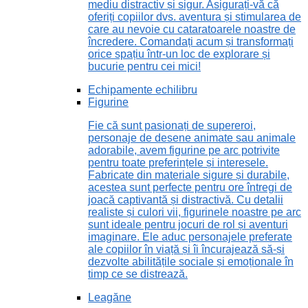
mediu distractiv și sigur. Asigurați-vă că
oferiți copiilor dvs. aventura și stimularea de
care au nevoie cu cataratoarele noastre de
încredere. Comandați acum și transformați
orice spațiu într-un loc de explorare și
bucurie pentru cei mici!
Echipamente echilibru
Figurine
Fie că sunt pasionați de supereroi,
personaje de desene animate sau animale
adorabile, avem figurine pe arc potrivite
pentru toate preferințele și interesele.
Fabricate din materiale sigure și durabile,
acestea sunt perfecte pentru ore întregi de
joacă captivantă și distractivă. Cu detalii
realiste și culori vii, figurinele noastre pe arc
sunt ideale pentru jocuri de rol și aventuri
imaginare. Ele aduc personajele preferate
ale copiilor în viață și îi încurajează să-și
dezvolte abilitățile sociale și emoționale în
timp ce se distrează.
Leagăne