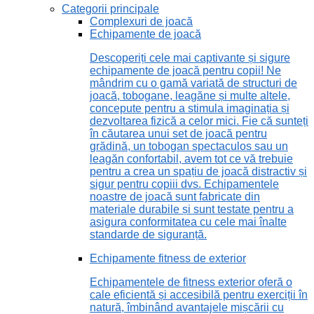
Categorii principale
Complexuri de joacă
Echipamente de joacă
Descoperiți cele mai captivante și sigure
echipamente de joacă pentru copii! Ne
mândrim cu o gamă variată de structuri de
joacă, tobogane, leagăne și multe altele,
concepute pentru a stimula imaginația și
dezvoltarea fizică a celor mici. Fie că sunteți
în căutarea unui set de joacă pentru
grădină, un tobogan spectaculos sau un
leagăn confortabil, avem tot ce vă trebuie
pentru a crea un spațiu de joacă distractiv și
sigur pentru copiii dvs. Echipamentele
noastre de joacă sunt fabricate din
materiale durabile și sunt testate pentru a
asigura conformitatea cu cele mai înalte
standarde de siguranță.
Echipamente fitness de exterior
Echipamentele de fitness exterior oferă o
cale eficientă și accesibilă pentru exerciții în
natură, îmbinând avantajele mișcării cu