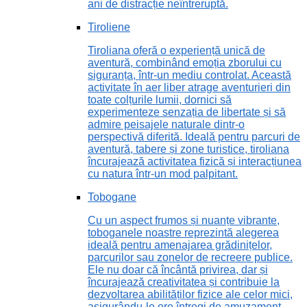
ani de distracție neîntreruptă.
Tiroliene
Tiroliana oferă o experiență unică de
aventură, combinând emoția zborului cu
siguranța, într-un mediu controlat. Această
activitate în aer liber atrage aventurieri din
toate colțurile lumii, dornici să
experimenteze senzația de libertate și să
admire peisajele naturale dintr-o
perspectivă diferită. Ideală pentru parcuri de
aventură, tabere și zone turistice, tiroliana
încurajează activitatea fizică și interacțiunea
cu natura într-un mod palpitant.
Tobogane
Cu un aspect frumos și nuanțe vibrante,
toboganele noastre reprezintă alegerea
ideală pentru amenajarea grădinițelor,
parcurilor sau zonelor de recreere publice.
Ele nu doar că încântă privirea, dar și
încurajează creativitatea și contribuie la
dezvoltarea abilităților fizice ale celor mici,
asigurându-le ore întregi de amuzament.