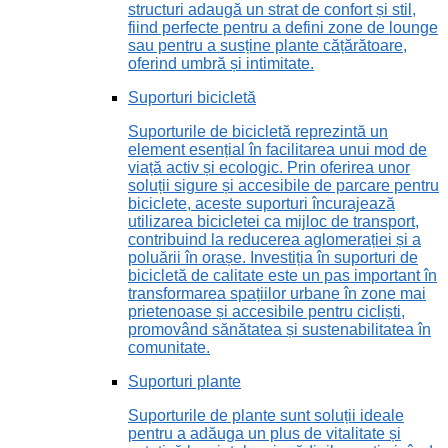
structuri adaugă un strat de confort și stil,
fiind perfecte pentru a defini zone de lounge
sau pentru a susține plante cățărătoare,
oferind umbră și intimitate.
Suporturi bicicletă
Suporturile de bicicletă reprezintă un
element esențial în facilitarea unui mod de
viață activ și ecologic. Prin oferirea unor
soluții sigure și accesibile de parcare pentru
biciclete, aceste suporturi încurajează
utilizarea bicicletei ca mijloc de transport,
contribuind la reducerea aglomerației și a
poluării în orașe. Investiția în suporturi de
bicicletă de calitate este un pas important în
transformarea spațiilor urbane în zone mai
prietenoase și accesibile pentru cicliști,
promovând sănătatea și sustenabilitatea în
comunitate.
Suporturi plante
Suporturile de plante sunt soluții ideale
pentru a adăuga un plus de vitalitate și