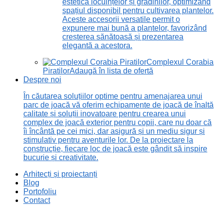
estetică locuințelor și grădinilor, optimizând
spațiul disponibil pentru cultivarea plantelor.
Aceste accesorii versatile permit o
expunere mai bună a plantelor, favorizând
creșterea sănătoasă și prezentarea
elegantă a acestora.
Complexul Corabia
Piratilor
Adaugă în lista de ofertă
Despre noi
În căutarea soluțiilor optime pentru amenajarea unui
parc de joacă vă oferim echipamente de joacă de înaltă
calitate și soluții inovatoare pentru crearea unui
complex de joacă exterior pentru copii, care nu doar că
îi încântă pe cei mici, dar asigură și un mediu sigur și
stimulativ pentru aventurile lor. De la proiectare la
construcție, fiecare loc de joacă este gândit să inspire
bucurie și creativitate.
Arhitecți și proiectanți
Blog
Portofoliu
Contact