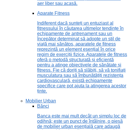
aer liber sau acasă.
Aparate Fitness
Indiferent dacă sunteți un entuziast al
fitnessului în căutarea ultimelor tendințe în
echipamente de antrenament sau un
începător determinat să adopte un stil de
viață mai sănătos, aparatele de fitness
reprezintă un element esențial în orice
regim de exerciții fizice. Aparatele de fitness
oferă o metodă structurată și eficientă
pentru a atinge obiectivele de sănătate și
fitness. Fie că doriți să slăbiți, să vă tonifiați
musculatura sau să îmbunătățiți rezistența
cardiovasculară, există echipamente
specifice care pot ajuta la atingerea acestor
ținte.
Mobilier Urban
Bănci
Banca este mai mult decât un simplu loc de
odihnă; este un punct de întâlnire, o piesă
de mobilier urban esențială care adaugă