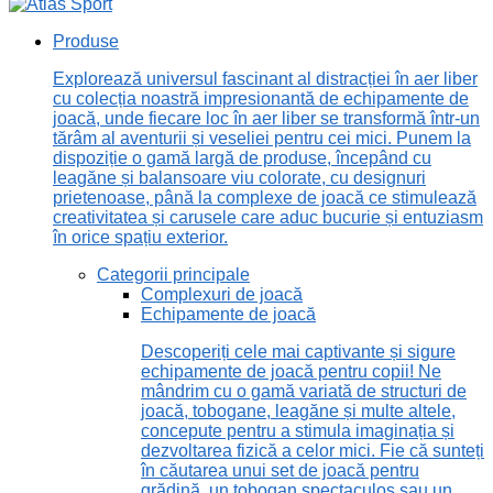
Produse
Explorează universul fascinant al distracției în aer liber
cu colecția noastră impresionantă de echipamente de
joacă, unde fiecare loc în aer liber se transformă într-un
tărâm al aventurii și veseliei pentru cei mici. Punem la
dispoziție o gamă largă de produse, începând cu
leagăne și balansoare viu colorate, cu designuri
prietenoase, până la complexe de joacă ce stimulează
creativitatea și carusele care aduc bucurie și entuziasm
în orice spațiu exterior.
Categorii principale
Complexuri de joacă
Echipamente de joacă
Descoperiți cele mai captivante și sigure
echipamente de joacă pentru copii! Ne
mândrim cu o gamă variată de structuri de
joacă, tobogane, leagăne și multe altele,
concepute pentru a stimula imaginația și
dezvoltarea fizică a celor mici. Fie că sunteți
în căutarea unui set de joacă pentru
grădină, un tobogan spectaculos sau un