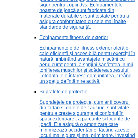
sigur pentru copiii dvs. Echipamentele
noastre de joacă sunt fabricate din
materiale durabile și sunt testate pentru a
asigura conformitatea cu cele mai înalte
standarde de siguranță.
Echipamente fitness de exterior
Echipamentele de fitness exterior oferă o
cale eficientă și accesibilă pentru exerciții în
natură, îmbinând avantajele mișcării cu
aerul curat pentru a sprijini sănătatea inimii,
tonifierea mușchilor și scăderea stresului.
Totodată, ele întăresc comunitatea, creând
un spațiu de întâlnire activă.
Suprafețe de protecție
Suprafețele de protecție, cum ar fi covorul
din tartan și dalele de cauciuc, sunt vitale
pentru a crește siguranța și confortul în
spații exterioare ca parcurile și locurile de
joacă. Ele asigură o amortizare care
minimizează accidentările, făcând aceste
locuri mai sigure și mai primitoare. Investind