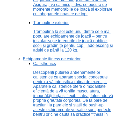
Asigurați-vă că micuții dvs. se bucură de
momente memorabile de joacă și explorare
cu toboganele noastre de top.
Trambuline exterior
Trambulina la sol este unul dintre cele mai
populare echipamente de joacă – pentru
instalarea pe terenurile de joacă publice,
școli și grădinițe pentru copii, adolescenți și
adulți de până la 120 kg.
Echipamente fitness de exterior
Calisthenics
Descoperiți puterea antrenamentelor
calistenice cu aparate special concepute
pentru a vă intensifica rutina de exerciții.
Aparatele calistenice oferă o modalitate
eficientă de a vă tonifia musculatura,
îmbunătăți forța și flexibilitatea, folosindu-vă
propria greutate corporală. De la bare de
tracțiuni la paralele și stații de push-up,
aceste echipamente versatile sunt perfecte
pentru oricine caută să practice fitness în