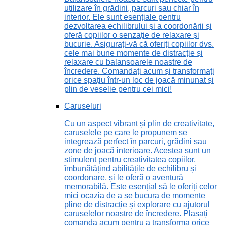
utilizare în grădini, parcuri sau chiar în
interior. Ele sunt esențiale pentru
dezvoltarea echilibrului și a coordonării și
oferă copiilor o senzație de relaxare și
bucurie. Asigurați-vă că oferiți copiilor dvs.
cele mai bune momente de distracție și
relaxare cu balansoarele noastre de
încredere. Comandați acum și transformați
orice spațiu într-un loc de joacă minunat și
plin de veselie pentru cei mici!
Caruseluri
Cu un aspect vibrant și plin de creativitate,
caruselele pe care le propunem se
integrează perfect în parcuri, grădini sau
zone de joacă interioare. Acestea sunt un
stimulent pentru creativitatea copiilor,
îmbunătățind abilitățile de echilibru și
coordonare, și le oferă o aventură
memorabilă. Este esențial să le oferiți celor
mici ocazia de a se bucura de momente
pline de distracție și explorare cu ajutorul
caruselelor noastre de încredere. Plasați
comanda acum pentru a transforma orice