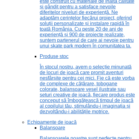
este construit cu materiale de înaltă calitate
și gândit pentru a satisface nevoile
diferitelor niveluri de experiență. Ne
adaptăm cerințelor fiecărui proiect, oferind
soluții personalizate și instalare rapidă în
toată România. Cu peste 20 de ani de
experiență și 900 de proiecte realizate,
suntem partenerul de care ai nevoie pentru
unui skate park modern în comunitatea ta.
Produse stoc
În stocul nostru, avem o selecție minunată
de locuri de joacă care promit aventuri
nesfârșite pentru cei mici. Fie că este vorba
de complexe de cățărare, tobogane
colorate, balansoare vesel ilustrate sau
seturi creative de joacă, fiecare produs este
conceput să îmbogățească timpul de joacă
al copilului tău, stimulându-i imaginația și
dezvoltându-i abilitățile motrice.
Echipamente de joacă
Balansoare
Balansoarele noastre sunt perfecte pentru