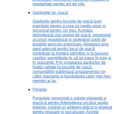
ospitalitate pentru ani de zile.
Gardulețe loc joacă
Gardurile pentru locurile de joacă sunt
esențiale pentru a crea un mediu sigur și
securizat pentru cei mici. Acestea
delimitează clar spațiul de joacă, prevenind
accesul neautorizat și protejând copiii de
posibile pericole exterioare. Alegerea unui
gard adecvat pentru locul de joacă
contribuie la liniștea părinților și la bucuria
copiilor, permițându-le să se joace în voie și
în siguranță. Prin instalarea gardurilor de
înaltă calitate la locurile de joacă,
comunitățile subliniază angajamentul lor
către siguranța și bunăstarea celor mai mici
membri ai lor.
Pergole
Pergolele reprezintă o soluție elegantă și
practică pentru îmbogățirea oricărui spațiu
exterior, creând un ambient plăcut și protejat
pentru relaxare și socializare. Aceste