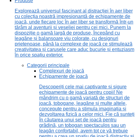
Produse
Explorează universul fascinant al distracției în aer liber
cu colecția noastră impresionantă de echipamente de
joacă, unde fiecare loc în aer liber se transformă într-un
tărâm al aventurii și veseliei pentru cei mici. Punem la
dispoziție o gamă largă de produse, începând cu
leagăne și balansoare viu colorate, cu designuri
prietenoase, până la complexe de joacă ce stimulează
creativitatea și carusele care aduc bucurie și entuziasm
în orice spațiu exterior.
Categorii principale
Complexuri de joacă
Echipamente de joacă
Descoperiți cele mai captivante și sigure
echipamente de joacă pentru copii! Ne
mândrim cu o gamă variată de structuri de
joacă, tobogane, leagăne și multe altele,
concepute pentru a stimula imaginația și
dezvoltarea fizică a celor mici. Fie că sunteți
în căutarea unui set de joacă pentru
grădină, un tobogan spectaculos sau un
leagăn confortabil, avem tot ce vă trebuie
pentru a crea un spațiu de joacă distractiv și