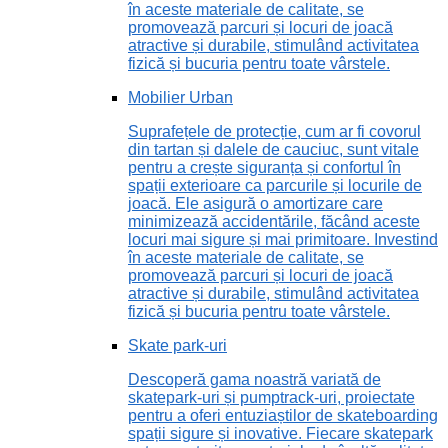
în aceste materiale de calitate, se
promovează parcuri și locuri de joacă
atractive și durabile, stimulând activitatea
fizică și bucuria pentru toate vârstele.
Mobilier Urban
Suprafețele de protecție, cum ar fi covorul
din tartan și dalele de cauciuc, sunt vitale
pentru a crește siguranța și confortul în
spații exterioare ca parcurile și locurile de
joacă. Ele asigură o amortizare care
minimizează accidentările, făcând aceste
locuri mai sigure și mai primitoare. Investind
în aceste materiale de calitate, se
promovează parcuri și locuri de joacă
atractive și durabile, stimulând activitatea
fizică și bucuria pentru toate vârstele.
Skate park-uri
Descoperă gama noastră variată de
skatepark-uri și pumptrack-uri, proiectate
pentru a oferi entuziaștilor de skateboarding
spații sigure și inovative. Fiecare skatepark