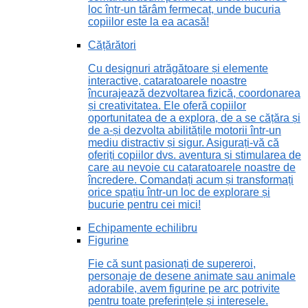
loc într-un tărâm fermecat, unde bucuria
copiilor este la ea acasă!
Cățărători
Cu designuri atrăgătoare și elemente
interactive, cataratoarele noastre
încurajează dezvoltarea fizică, coordonarea
și creativitatea. Ele oferă copiilor
oportunitatea de a explora, de a se cățăra și
de a-și dezvolta abilitățile motorii într-un
mediu distractiv și sigur. Asigurați-vă că
oferiți copiilor dvs. aventura și stimularea de
care au nevoie cu cataratoarele noastre de
încredere. Comandați acum și transformați
orice spațiu într-un loc de explorare și
bucurie pentru cei mici!
Echipamente echilibru
Figurine
Fie că sunt pasionați de supereroi,
personaje de desene animate sau animale
adorabile, avem figurine pe arc potrivite
pentru toate preferințele și interesele.