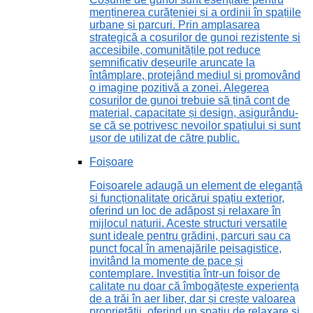
menținerea curățeniei și a ordinii în spațiile
urbane și parcuri. Prin amplasarea
strategică a coșurilor de gunoi rezistente și
accesibile, comunitățile pot reduce
semnificativ deșeurile aruncate la
întâmplare, protejând mediul și promovând
o imagine pozitivă a zonei. Alegerea
coșurilor de gunoi trebuie să țină cont de
material, capacitate și design, asigurându-
se că se potrivesc nevoilor spațiului și sunt
ușor de utilizat de către public.
Foișoare
Foișoarele adaugă un element de eleganță
și funcționalitate oricărui spațiu exterior,
oferind un loc de adăpost și relaxare în
mijlocul naturii. Aceste structuri versatile
sunt ideale pentru grădini, parcuri sau ca
punct focal în amenajările peisagistice,
invitând la momente de pace și
contemplare. Investiția într-un foișor de
calitate nu doar că îmbogățește experiența
de a trăi în aer liber, dar și crește valoarea
proprietății, oferind un spațiu de relaxare și