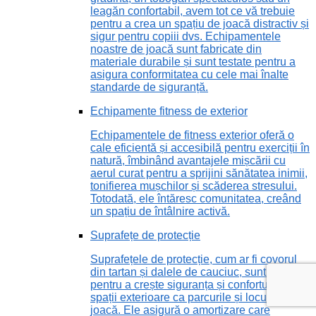
leagăn confortabil, avem tot ce vă trebuie
pentru a crea un spațiu de joacă distractiv și
sigur pentru copiii dvs. Echipamentele
noastre de joacă sunt fabricate din
materiale durabile și sunt testate pentru a
asigura conformitatea cu cele mai înalte
standarde de siguranță.
Echipamente fitness de exterior
Echipamentele de fitness exterior oferă o
cale eficientă și accesibilă pentru exerciții în
natură, îmbinând avantajele mișcării cu
aerul curat pentru a sprijini sănătatea inimii,
tonifierea mușchilor și scăderea stresului.
Totodată, ele întăresc comunitatea, creând
un spațiu de întâlnire activă.
Suprafețe de protecție
Suprafețele de protecție, cum ar fi covorul
din tartan și dalele de cauciuc, sunt vitale
pentru a crește siguranța și confortul în
spații exterioare ca parcurile și locurile de
joacă. Ele asigură o amortizare care