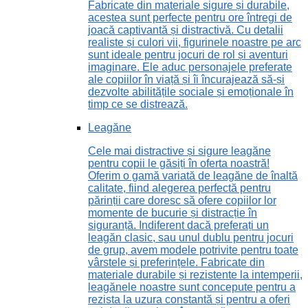
Fabricate din materiale sigure și durabile,
acestea sunt perfecte pentru ore întregi de
joacă captivantă și distractivă. Cu detalii
realiste și culori vii, figurinele noastre pe arc
sunt ideale pentru jocuri de rol și aventuri
imaginare. Ele aduc personajele preferate
ale copiilor în viață și îi încurajează să-și
dezvolte abilitățile sociale și emoționale în
timp ce se distrează.
Leagăne
Cele mai distractive și sigure leagăne
pentru copii le găsiți în oferta noastră!
Oferim o gamă variată de leagăne de înaltă
calitate, fiind alegerea perfectă pentru
părinții care doresc să ofere copiilor lor
momente de bucurie și distracție în
siguranță. Indiferent dacă preferați un
leagăn clasic, sau unul dublu pentru jocuri
de grup, avem modele potrivite pentru toate
vârstele și preferințele. Fabricate din
materiale durabile și rezistente la intemperii,
leagănele noastre sunt concepute pentru a
rezista la uzura constantă și pentru a oferi