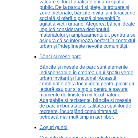
valoare și funcționalitate oricărui spațiu
public. De la parcuri și piețe, la trotuare și
zone pietonale, băncile invită la interacțiune
socială și oferă o pauză binevenită în
agitația vieții urbane. Alegerea băncii ideale
implică considerarea designului,
materialului și amplasamentului, pentru a se
asigura că se integrează perfect în contextul
urban și îndeplinește nevoile comunității.
Bănci și mese parc
Băncile și mesele de parc sunt elemente
indispensabile în crearea unui spațiu verde
urban invitant și funcțional. Această
combinație oferă locul ideal pentru picnicuri,
lectură sau pur și simplu pentru a savura
momente de liniște în mijlocul naturii.
Adaptabile și rezistente, băncile și mesele
de parc îmbunătățesc calitatea spațiilor de
recreere, încurajând comunitatea să
petreacă mai mult timp în aer liber.
Coșuri gunoi
Coșurile de gunoi sunt esențiale pentru