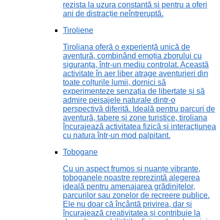
rezista la uzura constantă și pentru a oferi
ani de distracție neîntreruptă.
Tiroliene
Tiroliana oferă o experiență unică de
aventură, combinând emoția zborului cu
siguranța, într-un mediu controlat. Această
activitate în aer liber atrage aventurieri din
toate colțurile lumii, dornici să
experimenteze senzația de libertate și să
admire peisajele naturale dintr-o
perspectivă diferită. Ideală pentru parcuri de
aventură, tabere și zone turistice, tiroliana
încurajează activitatea fizică și interacțiunea
cu natura într-un mod palpitant.
Tobogane
Cu un aspect frumos și nuanțe vibrante,
toboganele noastre reprezintă alegerea
ideală pentru amenajarea grădinițelor,
parcurilor sau zonelor de recreere publice.
Ele nu doar că încântă privirea, dar și
încurajează creativitatea și contribuie la