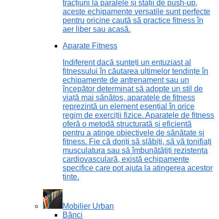
tracțiuni la paralele și stații de push-up,
aceste echipamente versatile sunt perfecte
pentru oricine caută să practice fitness în
aer liber sau acasă.
Aparate Fitness
Indiferent dacă sunteți un entuziast al
fitnessului în căutarea ultimelor tendințe în
echipamente de antrenament sau un
începător determinat să adopte un stil de
viață mai sănătos, aparatele de fitness
reprezintă un element esențial în orice
regim de exerciții fizice. Aparatele de fitness
oferă o metodă structurată și eficientă
pentru a atinge obiectivele de sănătate și
fitness. Fie că doriți să slăbiți, să vă tonifiați
musculatura sau să îmbunătățiți rezistența
cardiovasculară, există echipamente
specifice care pot ajuta la atingerea acestor
ținte.
Mobilier Urban
Bănci