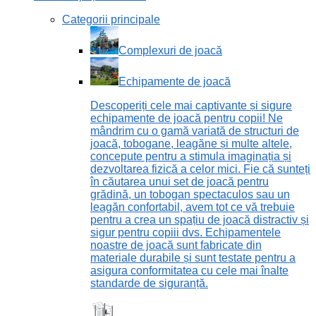
Categorii principale
Complexuri de joacă
Echipamente de joacă
Descoperiți cele mai captivante și sigure
echipamente de joacă pentru copii! Ne
mândrim cu o gamă variată de structuri de
joacă, tobogane, leagăne și multe altele,
concepute pentru a stimula imaginația și
dezvoltarea fizică a celor mici. Fie că sunteți
în căutarea unui set de joacă pentru
grădină, un tobogan spectaculos sau un
leagăn confortabil, avem tot ce vă trebuie
pentru a crea un spațiu de joacă distractiv și
sigur pentru copiii dvs. Echipamentele
noastre de joacă sunt fabricate din
materiale durabile și sunt testate pentru a
asigura conformitatea cu cele mai înalte
standarde de siguranță.