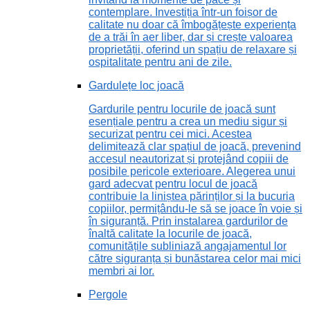
contemplare. Investiția într-un foișor de
calitate nu doar că îmbogățește experiența
de a trăi în aer liber, dar și crește valoarea
proprietății, oferind un spațiu de relaxare și
ospitalitate pentru ani de zile.
Gardulețe loc joacă
Gardurile pentru locurile de joacă sunt
esențiale pentru a crea un mediu sigur și
securizat pentru cei mici. Acestea
delimitează clar spațiul de joacă, prevenind
accesul neautorizat și protejând copiii de
posibile pericole exterioare. Alegerea unui
gard adecvat pentru locul de joacă
contribuie la liniștea părinților și la bucuria
copiilor, permițându-le să se joace în voie și
în siguranță. Prin instalarea gardurilor de
înaltă calitate la locurile de joacă,
comunitățile subliniază angajamentul lor
către siguranța și bunăstarea celor mai mici
membri ai lor.
Pergole