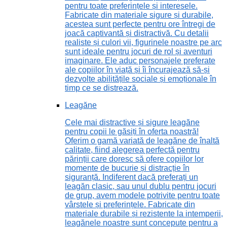
pentru toate preferințele și interesele.
Fabricate din materiale sigure și durabile,
acestea sunt perfecte pentru ore întregi de
joacă captivantă și distractivă. Cu detalii
realiste și culori vii, figurinele noastre pe arc
sunt ideale pentru jocuri de rol și aventuri
imaginare. Ele aduc personajele preferate
ale copiilor în viață și îi încurajează să-și
dezvolte abilitățile sociale și emoționale în
timp ce se distrează.
Leagăne
Cele mai distractive și sigure leagăne
pentru copii le găsiți în oferta noastră!
Oferim o gamă variată de leagăne de înaltă
calitate, fiind alegerea perfectă pentru
părinții care doresc să ofere copiilor lor
momente de bucurie și distracție în
siguranță. Indiferent dacă preferați un
leagăn clasic, sau unul dublu pentru jocuri
de grup, avem modele potrivite pentru toate
vârstele și preferințele. Fabricate din
materiale durabile și rezistente la intemperii,
leagănele noastre sunt concepute pentru a