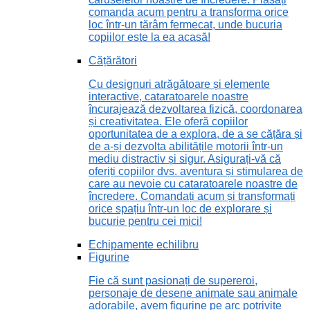
comanda acum pentru a transforma orice
loc într-un tărâm fermecat, unde bucuria
copiilor este la ea acasă!
Cățărători
Cu designuri atrăgătoare și elemente
interactive, cataratoarele noastre
încurajează dezvoltarea fizică, coordonarea
și creativitatea. Ele oferă copiilor
oportunitatea de a explora, de a se cățăra și
de a-și dezvolta abilitățile motorii într-un
mediu distractiv și sigur. Asigurați-vă că
oferiți copiilor dvs. aventura și stimularea de
care au nevoie cu cataratoarele noastre de
încredere. Comandați acum și transformați
orice spațiu într-un loc de explorare și
bucurie pentru cei mici!
Echipamente echilibru
Figurine
Fie că sunt pasionați de supereroi,
personaje de desene animate sau animale
adorabile, avem figurine pe arc potrivite