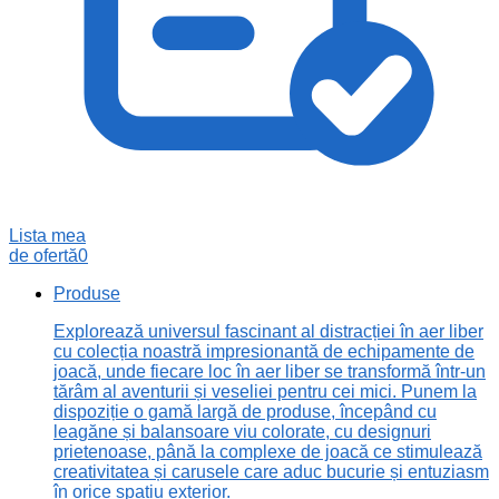
Lista mea
de ofertă
0
Produse
Explorează universul fascinant al distracției în aer liber
cu colecția noastră impresionantă de echipamente de
joacă, unde fiecare loc în aer liber se transformă într-un
tărâm al aventurii și veseliei pentru cei mici. Punem la
dispoziție o gamă largă de produse, începând cu
leagăne și balansoare viu colorate, cu designuri
prietenoase, până la complexe de joacă ce stimulează
creativitatea și carusele care aduc bucurie și entuziasm
în orice spațiu exterior.