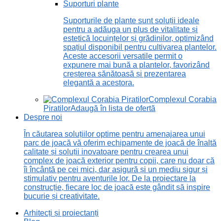
Suporturi plante
Suporturile de plante sunt soluții ideale
pentru a adăuga un plus de vitalitate și
estetică locuințelor și grădinilor, optimizând
spațiul disponibil pentru cultivarea plantelor.
Aceste accesorii versatile permit o
expunere mai bună a plantelor, favorizând
creșterea sănătoasă și prezentarea
elegantă a acestora.
Complexul Corabia
Piratilor
Adaugă în lista de ofertă
Despre noi
În căutarea soluțiilor optime pentru amenajarea unui
parc de joacă vă oferim echipamente de joacă de înaltă
calitate și soluții inovatoare pentru crearea unui
complex de joacă exterior pentru copii, care nu doar că
îi încântă pe cei mici, dar asigură și un mediu sigur și
stimulativ pentru aventurile lor. De la proiectare la
construcție, fiecare loc de joacă este gândit să inspire
bucurie și creativitate.
Arhitecți și proiectanți