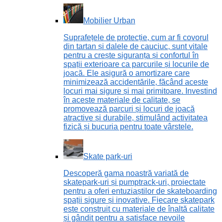
Mobilier Urban
Suprafețele de protecție, cum ar fi covorul
din tartan și dalele de cauciuc, sunt vitale
pentru a crește siguranța și confortul în
spații exterioare ca parcurile și locurile de
joacă. Ele asigură o amortizare care
minimizează accidentările, făcând aceste
locuri mai sigure și mai primitoare. Investind
în aceste materiale de calitate, se
promovează parcuri și locuri de joacă
atractive și durabile, stimulând activitatea
fizică și bucuria pentru toate vârstele.
Skate park-uri
Descoperă gama noastră variată de
skatepark-uri și pumptrack-uri, proiectate
pentru a oferi entuziaștilor de skateboarding
spații sigure și inovative. Fiecare skatepark
este construit cu materiale de înaltă calitate
și gândit pentru a satisface nevoile