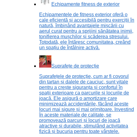
Echipamente fitness de exterior
Echipamentele de fitness exterior oferă o
cale eficientă și accesibilă pentru exerciții în
natură, îmbinând avantajele mișcării cu
aerul curat pentru a sprijini sănătatea inimii,
tonifierea mușchilor și scăderea stresului.
Totodată, ele întăresc comunitatea, creând
un spațiu de întâlnire activă.
Suprafețe de protecție
Suprafețele de protecție, cum ar fi covorul
din tartan și dalele de cauciuc, sunt vitale
pentru a crește siguranța și confortul în
spații exterioare ca parcurile și locurile de
joacă. Ele asigură o amortizare care
minimizează accidentările, făcând aceste
locuri mai sigure și mai primitoare. Investind
în aceste materiale de calitate, se
promovează parcuri și locuri de joacă
atractive și durabile, stimulând activitatea
fizică și bucuria pentru toate vârstele.