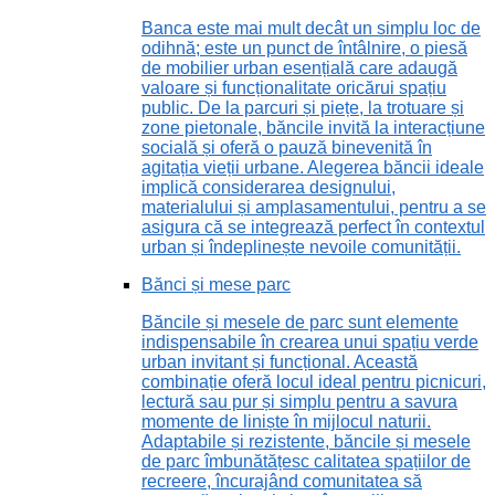
Banca este mai mult decât un simplu loc de
odihnă; este un punct de întâlnire, o piesă
de mobilier urban esențială care adaugă
valoare și funcționalitate oricărui spațiu
public. De la parcuri și piețe, la trotuare și
zone pietonale, băncile invită la interacțiune
socială și oferă o pauză binevenită în
agitația vieții urbane. Alegerea băncii ideale
implică considerarea designului,
materialului și amplasamentului, pentru a se
asigura că se integrează perfect în contextul
urban și îndeplinește nevoile comunității.
Bănci și mese parc
Băncile și mesele de parc sunt elemente
indispensabile în crearea unui spațiu verde
urban invitant și funcțional. Această
combinație oferă locul ideal pentru picnicuri,
lectură sau pur și simplu pentru a savura
momente de liniște în mijlocul naturii.
Adaptabile și rezistente, băncile și mesele
de parc îmbunătățesc calitatea spațiilor de
recreere, încurajând comunitatea să