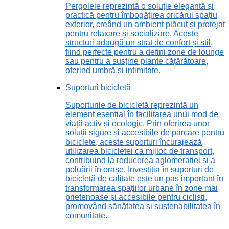
Pergolele reprezintă o soluție elegantă și
practică pentru îmbogățirea oricărui spațiu
exterior, creând un ambient plăcut și protejat
pentru relaxare și socializare. Aceste
structuri adaugă un strat de confort și stil,
fiind perfecte pentru a defini zone de lounge
sau pentru a susține plante cățărătoare,
oferind umbră și intimitate.
Suporturi bicicletă
Suporturile de bicicletă reprezintă un
element esențial în facilitarea unui mod de
viață activ și ecologic. Prin oferirea unor
soluții sigure și accesibile de parcare pentru
biciclete, aceste suporturi încurajează
utilizarea bicicletei ca mijloc de transport,
contribuind la reducerea aglomerației și a
poluării în orașe. Investiția în suporturi de
bicicletă de calitate este un pas important în
transformarea spațiilor urbane în zone mai
prietenoase și accesibile pentru cicliști,
promovând sănătatea și sustenabilitatea în
comunitate.