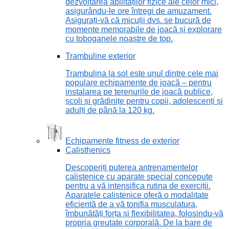
dezvoltarea abilităților fizice ale celor mici,
asigurându-le ore întregi de amuzament.
Asigurați-vă că micuții dvs. se bucură de
momente memorabile de joacă și explorare
cu toboganele noastre de top.
Trambuline exterior
Trambulina la sol este unul dintre cele mai
populare echipamente de joacă – pentru
instalarea pe terenurile de joacă publice,
școli și grădinițe pentru copii, adolescenți și
adulți de până la 120 kg.
Echipamente fitness de exterior
Calisthenics
Descoperiți puterea antrenamentelor
calistenice cu aparate special concepute
pentru a vă intensifica rutina de exerciții.
Aparatele calistenice oferă o modalitate
eficientă de a vă tonifia musculatura,
îmbunătăți forța și flexibilitatea, folosindu-vă
propria greutate corporală. De la bare de