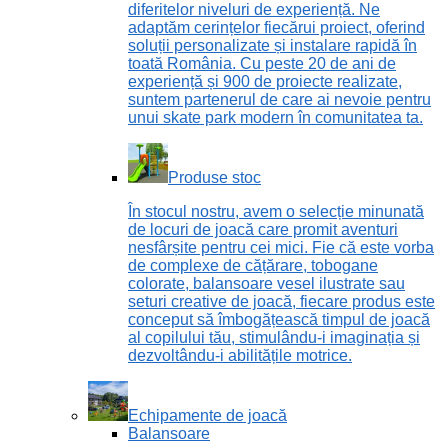
diferitelor niveluri de experiență. Ne
adaptăm cerințelor fiecărui proiect, oferind
soluții personalizate și instalare rapidă în
toată România. Cu peste 20 de ani de
experiență și 900 de proiecte realizate,
suntem partenerul de care ai nevoie pentru
unui skate park modern în comunitatea ta.
Produse stoc
În stocul nostru, avem o selecție minunată
de locuri de joacă care promit aventuri
nesfârșite pentru cei mici. Fie că este vorba
de complexe de cățărare, tobogane
colorate, balansoare vesel ilustrate sau
seturi creative de joacă, fiecare produs este
conceput să îmbogățească timpul de joacă
al copilului tău, stimulându-i imaginația și
dezvoltându-i abilitățile motrice.
Echipamente de joacă
Balansoare