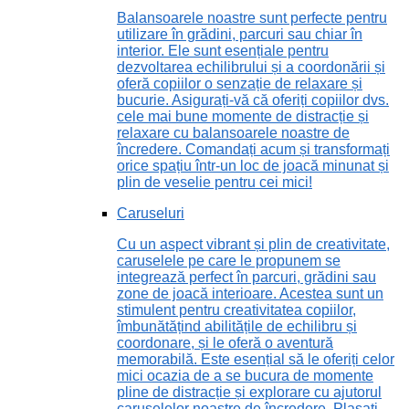
Balansoarele noastre sunt perfecte pentru
utilizare în grădini, parcuri sau chiar în
interior. Ele sunt esențiale pentru
dezvoltarea echilibrului și a coordonării și
oferă copiilor o senzație de relaxare și
bucurie. Asigurați-vă că oferiți copiilor dvs.
cele mai bune momente de distracție și
relaxare cu balansoarele noastre de
încredere. Comandați acum și transformați
orice spațiu într-un loc de joacă minunat și
plin de veselie pentru cei mici!
Caruseluri
Cu un aspect vibrant și plin de creativitate,
caruselele pe care le propunem se
integrează perfect în parcuri, grădini sau
zone de joacă interioare. Acestea sunt un
stimulent pentru creativitatea copiilor,
îmbunătățind abilitățile de echilibru și
coordonare, și le oferă o aventură
memorabilă. Este esențial să le oferiți celor
mici ocazia de a se bucura de momente
pline de distracție și explorare cu ajutorul
caruselelor noastre de încredere. Plasați