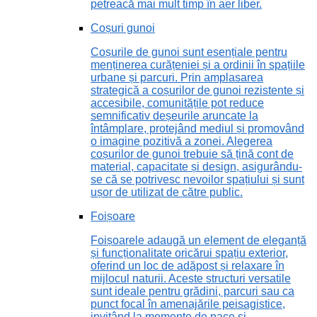
petreacă mai mult timp în aer liber.
Coșuri gunoi
Coșurile de gunoi sunt esențiale pentru
menținerea curățeniei și a ordinii în spațiile
urbane și parcuri. Prin amplasarea
strategică a coșurilor de gunoi rezistente și
accesibile, comunitățile pot reduce
semnificativ deșeurile aruncate la
întâmplare, protejând mediul și promovând
o imagine pozitivă a zonei. Alegerea
coșurilor de gunoi trebuie să țină cont de
material, capacitate și design, asigurându-
se că se potrivesc nevoilor spațiului și sunt
ușor de utilizat de către public.
Foișoare
Foișoarele adaugă un element de eleganță
și funcționalitate oricărui spațiu exterior,
oferind un loc de adăpost și relaxare în
mijlocul naturii. Aceste structuri versatile
sunt ideale pentru grădini, parcuri sau ca
punct focal în amenajările peisagistice,
invitând la momente de pace și