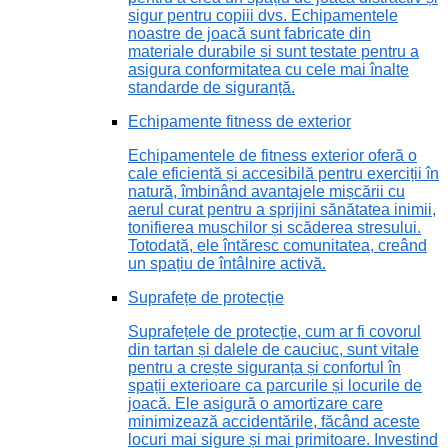
sigur pentru copiii dvs. Echipamentele
noastre de joacă sunt fabricate din
materiale durabile și sunt testate pentru a
asigura conformitatea cu cele mai înalte
standarde de siguranță.
Echipamente fitness de exterior
Echipamentele de fitness exterior oferă o
cale eficientă și accesibilă pentru exerciții în
natură, îmbinând avantajele mișcării cu
aerul curat pentru a sprijini sănătatea inimii,
tonifierea mușchilor și scăderea stresului.
Totodată, ele întăresc comunitatea, creând
un spațiu de întâlnire activă.
Suprafețe de protecție
Suprafețele de protecție, cum ar fi covorul
din tartan și dalele de cauciuc, sunt vitale
pentru a crește siguranța și confortul în
spații exterioare ca parcurile și locurile de
joacă. Ele asigură o amortizare care
minimizează accidentările, făcând aceste
locuri mai sigure și mai primitoare. Investind