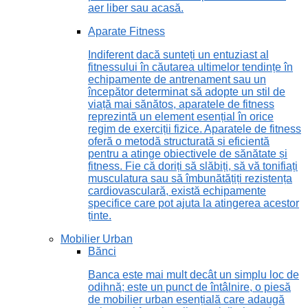
aer liber sau acasă.
Aparate Fitness
Indiferent dacă sunteți un entuziast al
fitnessului în căutarea ultimelor tendințe în
echipamente de antrenament sau un
începător determinat să adopte un stil de
viață mai sănătos, aparatele de fitness
reprezintă un element esențial în orice
regim de exerciții fizice. Aparatele de fitness
oferă o metodă structurată și eficientă
pentru a atinge obiectivele de sănătate și
fitness. Fie că doriți să slăbiți, să vă tonifiați
musculatura sau să îmbunătățiți rezistența
cardiovasculară, există echipamente
specifice care pot ajuta la atingerea acestor
ținte.
Mobilier Urban
Bănci
Banca este mai mult decât un simplu loc de
odihnă; este un punct de întâlnire, o piesă
de mobilier urban esențială care adaugă