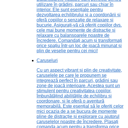
utilizare în grădini, parcuri sau chiar în
interior. Ele sunt esențiale pentru
dezvoltarea echilibrului și a coordonării și
oferă copiilor o senzație de relaxare și
bucurie. Asigurați-vă că oferiți copiilor dvs.
cele mai bune momente de distracție și
relaxare cu balansoarele noastre de
încredere. Comandați acum și transformați
orice spațiu într-un loc de joacă minunat și
plin de veselie pentru cei mici!
Caruseluri
Cu un aspect vibrant și plin de creativitate,
caruselele pe care le propunem se
integrează perfect în parcuri, grădini sau
zone de joacă interioare. Acestea sunt un
stimulent pentru creativitatea copiilor,
îmbunătățind abilitățile de echilibru și
coordonare, și le oferă o aventură
memorabilă. Este esențial să le oferiți celor
mici ocazia de a se bucura de momente
pline de distracție și explorare cu ajutorul
caruselelor noastre de încredere. Plasați
comanda acum pentru a transforma orice