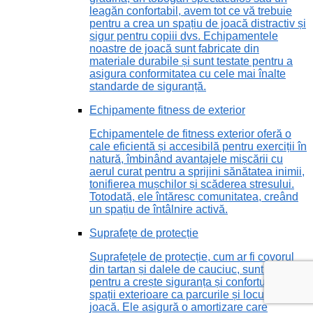
leagăn confortabil, avem tot ce vă trebuie
pentru a crea un spațiu de joacă distractiv și
sigur pentru copiii dvs. Echipamentele
noastre de joacă sunt fabricate din
materiale durabile și sunt testate pentru a
asigura conformitatea cu cele mai înalte
standarde de siguranță.
Echipamente fitness de exterior
Echipamentele de fitness exterior oferă o
cale eficientă și accesibilă pentru exerciții în
natură, îmbinând avantajele mișcării cu
aerul curat pentru a sprijini sănătatea inimii,
tonifierea mușchilor și scăderea stresului.
Totodată, ele întăresc comunitatea, creând
un spațiu de întâlnire activă.
Suprafețe de protecție
Suprafețele de protecție, cum ar fi covorul
din tartan și dalele de cauciuc, sunt vitale
pentru a crește siguranța și confortul în
spații exterioare ca parcurile și locurile de
joacă. Ele asigură o amortizare care