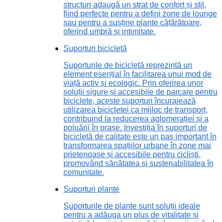
structuri adaugă un strat de confort și stil,
fiind perfecte pentru a defini zone de lounge
sau pentru a susține plante cățărătoare,
oferind umbră și intimitate.
Suporturi bicicletă
Suporturile de bicicletă reprezintă un
element esențial în facilitarea unui mod de
viață activ și ecologic. Prin oferirea unor
soluții sigure și accesibile de parcare pentru
biciclete, aceste suporturi încurajează
utilizarea bicicletei ca mijloc de transport,
contribuind la reducerea aglomerației și a
poluării în orașe. Investiția în suporturi de
bicicletă de calitate este un pas important în
transformarea spațiilor urbane în zone mai
prietenoase și accesibile pentru cicliști,
promovând sănătatea și sustenabilitatea în
comunitate.
Suporturi plante
Suporturile de plante sunt soluții ideale
pentru a adăuga un plus de vitalitate și