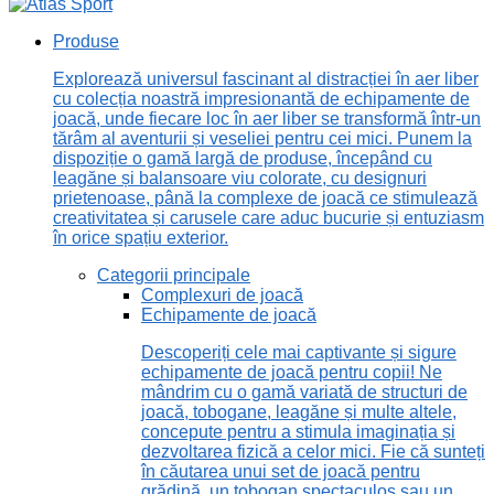
Produse
Explorează universul fascinant al distracției în aer liber
cu colecția noastră impresionantă de echipamente de
joacă, unde fiecare loc în aer liber se transformă într-un
tărâm al aventurii și veseliei pentru cei mici. Punem la
dispoziție o gamă largă de produse, începând cu
leagăne și balansoare viu colorate, cu designuri
prietenoase, până la complexe de joacă ce stimulează
creativitatea și carusele care aduc bucurie și entuziasm
în orice spațiu exterior.
Categorii principale
Complexuri de joacă
Echipamente de joacă
Descoperiți cele mai captivante și sigure
echipamente de joacă pentru copii! Ne
mândrim cu o gamă variată de structuri de
joacă, tobogane, leagăne și multe altele,
concepute pentru a stimula imaginația și
dezvoltarea fizică a celor mici. Fie că sunteți
în căutarea unui set de joacă pentru
grădină, un tobogan spectaculos sau un