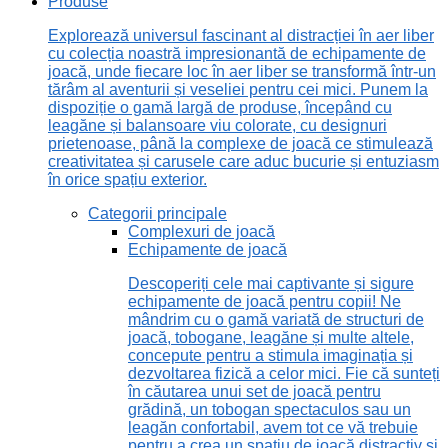
Produse
Explorează universul fascinant al distracției în aer liber
cu colecția noastră impresionantă de echipamente de
joacă, unde fiecare loc în aer liber se transformă într-un
tărâm al aventurii și veseliei pentru cei mici. Punem la
dispoziție o gamă largă de produse, începând cu
leagăne și balansoare viu colorate, cu designuri
prietenoase, până la complexe de joacă ce stimulează
creativitatea și carusele care aduc bucurie și entuziasm
în orice spațiu exterior.
Categorii principale
Complexuri de joacă
Echipamente de joacă
Descoperiți cele mai captivante și sigure
echipamente de joacă pentru copii! Ne
mândrim cu o gamă variată de structuri de
joacă, tobogane, leagăne și multe altele,
concepute pentru a stimula imaginația și
dezvoltarea fizică a celor mici. Fie că sunteți
în căutarea unui set de joacă pentru
grădină, un tobogan spectaculos sau un
leagăn confortabil, avem tot ce vă trebuie
pentru a crea un spațiu de joacă distractiv și