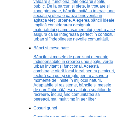
valoare și funcționalitate oricărui spațiu
public. De la parcuri și piețe, la trotuare și
zone pietonale, băncile invită la interacțiune
socială și oferă o pauză binevenită în
agitația vieții urbane. Alegerea băncii ideale
implică considerarea designului,
materialului și amplasamentului, pentru a se
asigura că se integrează perfect în contextul
urban și îndeplinește nevoile comunității.
Bănci și mese parc
Băncile și mesele de parc sunt elemente
indispensabile în crearea unui spațiu verde
urban invitant și funcțional. Această
combinație oferă locul ideal pentru picnicuri,
lectură sau pur și simplu pentru a savura
momente de liniște în mijlocul naturii.
Adaptabile și rezistente, băncile și mesele
de parc îmbunătățesc calitatea spațiilor de
recreere, încurajând comunitatea să
petreacă mai mult timp în aer liber.
Coșuri gunoi
Coșurile de gunoi sunt esențiale pentru