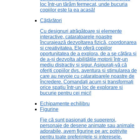
loc într-un tărâm fermecat, unde bucuria
copiilor este la ea acasă!
Cățărători
Cu designuri atrăgătoare și elemente
interactive, cataratoarele noastre
încurajează dezvoltarea fizică, coordonarea
și creativitatea. Ele oferă copiilor
oportunitatea de a explora, de a se cățăra și
de a-și dezvolta abilitățile motorii într-un
mediu distractiv și sigur. Asigurați-vă că
oferiți copiilor dvs. aventura și stimularea de
care au nevoie cu cataratoarele noastre de
încredere. Comandați acum și transformați
orice spațiu într-un loc de explorare și
bucurie pentru cei mici!
Echipamente echilibru
Figurine
Fie că sunt pasionați de supereroi,
personaje de desene animate sau animale
adorabile, avem figurine pe arc potrivite
pentru toate preferințele și interesele.