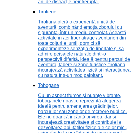
ani de distracție neîntreruptă.
Tiroliene
Tiroliana oferă o experiență unică de
aventură, combinând emoția zborului cu
siguranța, într-un mediu controlat. Această
activitate în aer liber atrage aventurieri din
toate colțurile lumii, dornici să
experimenteze senzația de libertate și să
admire peisajele naturale dintr-o
perspectivă diferită. Ideală pentru parcuri de
aventură, tabere și zone turistice, tiroliana
încurajează activitatea fizică și interacțiunea
cu natura într-un mod palpitant.
Tobogane
Cu un aspect frumos și nuanțe vibrante,
toboganele noastre reprezintă alegerea
ideală pentru amenajarea grădinițelor,
parcurilor sau zonelor de recreere publice.
Ele nu doar că încântă privirea, dar și
încurajează creativitatea și contribuie la
dezvoltarea abilităților fizice ale celor mici,
asigurându-le ore întregi de amuzament.