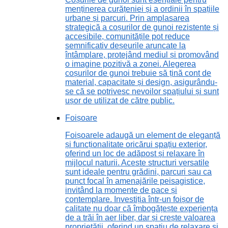
menținerea curățeniei și a ordinii în spațiile
urbane și parcuri. Prin amplasarea
strategică a coșurilor de gunoi rezistente și
accesibile, comunitățile pot reduce
semnificativ deșeurile aruncate la
întâmplare, protejând mediul și promovând
o imagine pozitivă a zonei. Alegerea
coșurilor de gunoi trebuie să țină cont de
material, capacitate și design, asigurându-
se că se potrivesc nevoilor spațiului și sunt
ușor de utilizat de către public.
Foișoare
Foișoarele adaugă un element de eleganță
și funcționalitate oricărui spațiu exterior,
oferind un loc de adăpost și relaxare în
mijlocul naturii. Aceste structuri versatile
sunt ideale pentru grădini, parcuri sau ca
punct focal în amenajările peisagistice,
invitând la momente de pace și
contemplare. Investiția într-un foișor de
calitate nu doar că îmbogățește experiența
de a trăi în aer liber, dar și crește valoarea
proprietății, oferind un spațiu de relaxare și