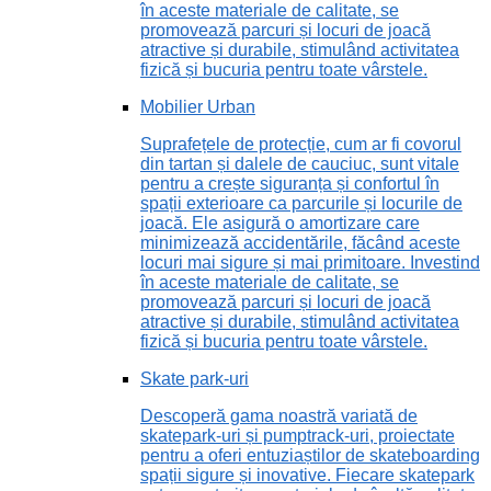
în aceste materiale de calitate, se
promovează parcuri și locuri de joacă
atractive și durabile, stimulând activitatea
fizică și bucuria pentru toate vârstele.
Mobilier Urban
Suprafețele de protecție, cum ar fi covorul
din tartan și dalele de cauciuc, sunt vitale
pentru a crește siguranța și confortul în
spații exterioare ca parcurile și locurile de
joacă. Ele asigură o amortizare care
minimizează accidentările, făcând aceste
locuri mai sigure și mai primitoare. Investind
în aceste materiale de calitate, se
promovează parcuri și locuri de joacă
atractive și durabile, stimulând activitatea
fizică și bucuria pentru toate vârstele.
Skate park-uri
Descoperă gama noastră variată de
skatepark-uri și pumptrack-uri, proiectate
pentru a oferi entuziaștilor de skateboarding
spații sigure și inovative. Fiecare skatepark