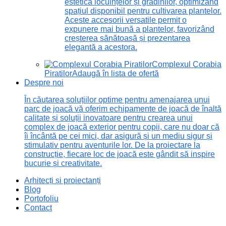
estetică locuințelor și grădinilor, optimizând
spațiul disponibil pentru cultivarea plantelor.
Aceste accesorii versatile permit o
expunere mai bună a plantelor, favorizând
creșterea sănătoasă și prezentarea
elegantă a acestora.
Complexul Corabia
Piratilor
Adaugă în lista de ofertă
Despre noi
În căutarea soluțiilor optime pentru amenajarea unui
parc de joacă vă oferim echipamente de joacă de înaltă
calitate și soluții inovatoare pentru crearea unui
complex de joacă exterior pentru copii, care nu doar că
îi încântă pe cei mici, dar asigură și un mediu sigur și
stimulativ pentru aventurile lor. De la proiectare la
construcție, fiecare loc de joacă este gândit să inspire
bucurie și creativitate.
Arhitecți și proiectanți
Blog
Portofoliu
Contact