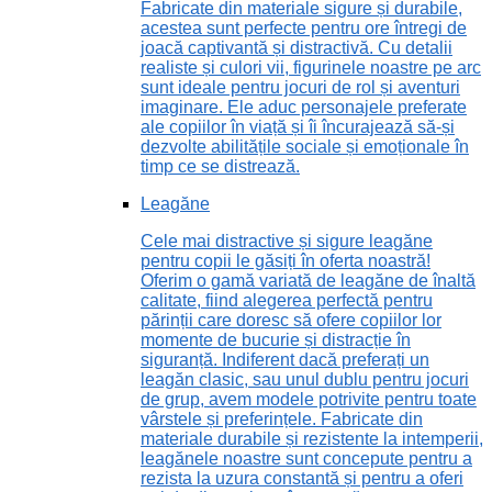
Fabricate din materiale sigure și durabile,
acestea sunt perfecte pentru ore întregi de
joacă captivantă și distractivă. Cu detalii
realiste și culori vii, figurinele noastre pe arc
sunt ideale pentru jocuri de rol și aventuri
imaginare. Ele aduc personajele preferate
ale copiilor în viață și îi încurajează să-și
dezvolte abilitățile sociale și emoționale în
timp ce se distrează.
Leagăne
Cele mai distractive și sigure leagăne
pentru copii le găsiți în oferta noastră!
Oferim o gamă variată de leagăne de înaltă
calitate, fiind alegerea perfectă pentru
părinții care doresc să ofere copiilor lor
momente de bucurie și distracție în
siguranță. Indiferent dacă preferați un
leagăn clasic, sau unul dublu pentru jocuri
de grup, avem modele potrivite pentru toate
vârstele și preferințele. Fabricate din
materiale durabile și rezistente la intemperii,
leagănele noastre sunt concepute pentru a
rezista la uzura constantă și pentru a oferi