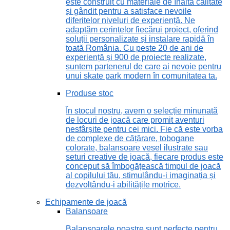
este construit cu materiale de înaltă calitate
și gândit pentru a satisface nevoile
diferitelor niveluri de experiență. Ne
adaptăm cerințelor fiecărui proiect, oferind
soluții personalizate și instalare rapidă în
toată România. Cu peste 20 de ani de
experiență și 900 de proiecte realizate,
suntem partenerul de care ai nevoie pentru
unui skate park modern în comunitatea ta.
Produse stoc
În stocul nostru, avem o selecție minunată
de locuri de joacă care promit aventuri
nesfârșite pentru cei mici. Fie că este vorba
de complexe de cățărare, tobogane
colorate, balansoare vesel ilustrate sau
seturi creative de joacă, fiecare produs este
conceput să îmbogățească timpul de joacă
al copilului tău, stimulându-i imaginația și
dezvoltându-i abilitățile motrice.
Echipamente de joacă
Balansoare
Balansoarele noastre sunt perfecte pentru