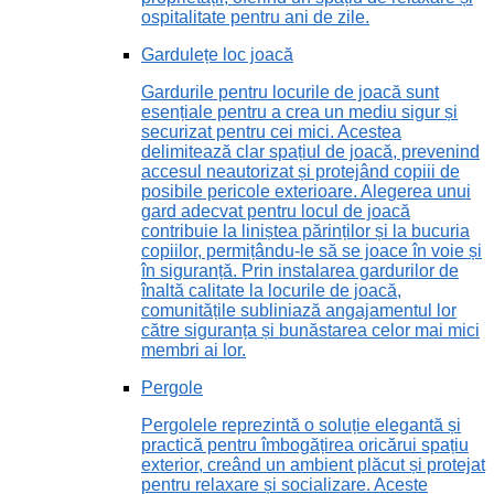
ospitalitate pentru ani de zile.
Gardulețe loc joacă
Gardurile pentru locurile de joacă sunt
esențiale pentru a crea un mediu sigur și
securizat pentru cei mici. Acestea
delimitează clar spațiul de joacă, prevenind
accesul neautorizat și protejând copiii de
posibile pericole exterioare. Alegerea unui
gard adecvat pentru locul de joacă
contribuie la liniștea părinților și la bucuria
copiilor, permițându-le să se joace în voie și
în siguranță. Prin instalarea gardurilor de
înaltă calitate la locurile de joacă,
comunitățile subliniază angajamentul lor
către siguranța și bunăstarea celor mai mici
membri ai lor.
Pergole
Pergolele reprezintă o soluție elegantă și
practică pentru îmbogățirea oricărui spațiu
exterior, creând un ambient plăcut și protejat
pentru relaxare și socializare. Aceste