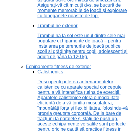
Asigurați-vă că micuții dvs. se bucură de
momente memorabile de joacă și explorare
cu toboganele noastre de top.
Trambuline exterior
Trambulina la sol este unul dintre cele mai
populare echipamente de joacă – pentru
instalarea pe terenurile de joacă publice,
școli și grădinițe pentru copii, adolescenți și
adulți de până la 120 kg.
Echipamente fitness de exterior
Calisthenics
Descoperiți puterea antrenamentelor
calistenice cu aparate special concepute
pentru a vă intensifica rutina de exerciții.
Aparatele calistenice oferă o modalitate
eficientă de a vă tonifia musculatura,
îmbunătăți forța și flexibilitatea, folosindu-vă
propria greutate corporală. De la bare de
tracțiuni la paralele și stații de push-up,
aceste echipamente versatile sunt perfecte
pentru oricine caută să practice fitness în