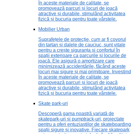
în aceste materiale de calitate, se
promovează parcuri și locuri de joacă
atractive și durabile, stimulând activitatea
fizică și bucuria pentru toate vârstele.
Mobilier Urban
Suprafețele de protecție, cum ar fi covorul
din tartan și dalele de cauciuc, sunt vitale
pentru a crește siguranța și confortul în
spații exterioare ca parcurile și locurile de
joacă. Ele asigură o amortizare care
minimizează accidentările, făcând aceste
locuri mai sigure și mai primitoare. Investind
în aceste materiale de calitate, se
promovează parcuri și locuri de joacă
atractive și durabile, stimulând activitatea
fizică și bucuria pentru toate vârstele.
Skate park-uri
Descoperă gama noastră variată de
skatepark-uri și pumptrack-uri, proiectate
pentru a oferi entuziaștilor de skateboarding
spații sigure și inovative. Fiecare skatepark