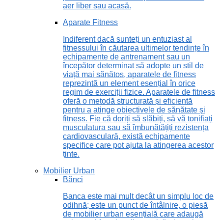
aer liber sau acasă.
Aparate Fitness
Indiferent dacă sunteți un entuziast al
fitnessului în căutarea ultimelor tendințe în
echipamente de antrenament sau un
începător determinat să adopte un stil de
viață mai sănătos, aparatele de fitness
reprezintă un element esențial în orice
regim de exerciții fizice. Aparatele de fitness
oferă o metodă structurată și eficientă
pentru a atinge obiectivele de sănătate și
fitness. Fie că doriți să slăbiți, să vă tonifiați
musculatura sau să îmbunătățiți rezistența
cardiovasculară, există echipamente
specifice care pot ajuta la atingerea acestor
ținte.
Mobilier Urban
Bănci
Banca este mai mult decât un simplu loc de
odihnă; este un punct de întâlnire, o piesă
de mobilier urban esențială care adaugă