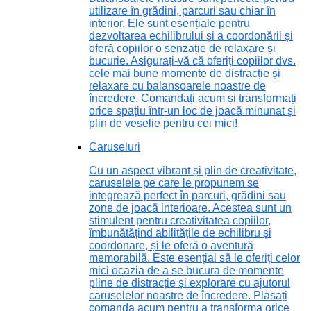
utilizare în grădini, parcuri sau chiar în
interior. Ele sunt esențiale pentru
dezvoltarea echilibrului și a coordonării și
oferă copiilor o senzație de relaxare și
bucurie. Asigurați-vă că oferiți copiilor dvs.
cele mai bune momente de distracție și
relaxare cu balansoarele noastre de
încredere. Comandați acum și transformați
orice spațiu într-un loc de joacă minunat și
plin de veselie pentru cei mici!
Caruseluri
Cu un aspect vibrant și plin de creativitate,
caruselele pe care le propunem se
integrează perfect în parcuri, grădini sau
zone de joacă interioare. Acestea sunt un
stimulent pentru creativitatea copiilor,
îmbunătățind abilitățile de echilibru și
coordonare, și le oferă o aventură
memorabilă. Este esențial să le oferiți celor
mici ocazia de a se bucura de momente
pline de distracție și explorare cu ajutorul
caruselelor noastre de încredere. Plasați
comanda acum pentru a transforma orice