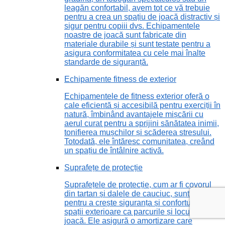
leagăn confortabil, avem tot ce vă trebuie
pentru a crea un spațiu de joacă distractiv și
sigur pentru copiii dvs. Echipamentele
noastre de joacă sunt fabricate din
materiale durabile și sunt testate pentru a
asigura conformitatea cu cele mai înalte
standarde de siguranță.
Echipamente fitness de exterior
Echipamentele de fitness exterior oferă o
cale eficientă și accesibilă pentru exerciții în
natură, îmbinând avantajele mișcării cu
aerul curat pentru a sprijini sănătatea inimii,
tonifierea mușchilor și scăderea stresului.
Totodată, ele întăresc comunitatea, creând
un spațiu de întâlnire activă.
Suprafețe de protecție
Suprafețele de protecție, cum ar fi covorul
din tartan și dalele de cauciuc, sunt vitale
pentru a crește siguranța și confortul în
spații exterioare ca parcurile și locurile de
joacă. Ele asigură o amortizare care