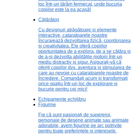
loc într-un tărâm fermecat, unde bucuria
copiilor este la ea acasă!
Cățărători
Cu designuri atrăgătoare și elemente
interactive, cataratoarele noastre
încurajează dezvoltarea fizică, coordonarea
și creativitatea. Ele oferă copiilor
oportunitatea de a explora, de a se cățăra și
de a-și dezvolta abilitățile motorii într-un
mediu distractiv și sigur. Asigurați-vă că
oferiți copiilor dvs. aventura și stimularea de
care au nevoie cu cataratoarele noastre de
încredere. Comandați acum și transformați
orice spațiu într-un loc de explorare și
bucurie pentru cei mici!
Echipamente echilibru
Figurine
Fie că sunt pasionați de supereroi,
personaje de desene animate sau animale
adorabile, avem figurine pe arc potrivite
pentru toate preferințele și interesele.