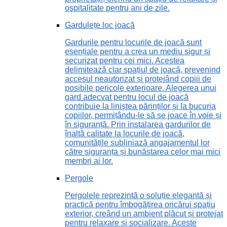
ospitalitate pentru ani de zile.
Gardulețe loc joacă
Gardurile pentru locurile de joacă sunt
esențiale pentru a crea un mediu sigur și
securizat pentru cei mici. Acestea
delimitează clar spațiul de joacă, prevenind
accesul neautorizat și protejând copiii de
posibile pericole exterioare. Alegerea unui
gard adecvat pentru locul de joacă
contribuie la liniștea părinților și la bucuria
copiilor, permițându-le să se joace în voie și
în siguranță. Prin instalarea gardurilor de
înaltă calitate la locurile de joacă,
comunitățile subliniază angajamentul lor
către siguranța și bunăstarea celor mai mici
membri ai lor.
Pergole
Pergolele reprezintă o soluție elegantă și
practică pentru îmbogățirea oricărui spațiu
exterior, creând un ambient plăcut și protejat
pentru relaxare și socializare. Aceste