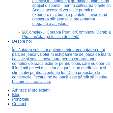
estetică locuințelor și grădinilor, optimizând
spațiul disponibil pentru cultivarea plantelor.
Aceste accesorii versatile permit o
expunere mai bună a plantelor, favorizând
creșterea sănătoasă și prezentarea
elegantă a acestora.
Complexul Corabia
Piratilor
Adaugă în lista de ofertă
Despre noi
În căutarea soluțiilor optime pentru amenajarea unui
parc de joacă vă oferim echipamente de joacă de înaltă
calitate și soluții inovatoare pentru crearea unui
complex de joacă exterior pentru copii, care nu doar că
îi încântă pe cei mici, dar asigură și un mediu sigur și
stimulativ pentru aventurile lor. De la proiectare la
construcție, fiecare loc de joacă este gândit să inspire
bucurie și creativitate.
Arhitecți și proiectanți
Blog
Portofoliu
Contact