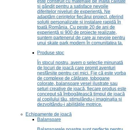
este construit cu materiale de înaltă calitate
și gândit pentru a satisface nevoile
diferitelor niveluri de experiență. Ne
adaptăm cerințelor fiecărui proiect, oferind
soluții personalizate și instalare rapidă în
toată România. Cu peste 20 de ani de
experiență și 900 de proiecte realizate,
suntem partenerul de care ai nevoie pentru
unui skate park modern în comunitatea ta.
Produse stoc
În stocul nostru, avem o selecție minunată
de locuri de joacă care promit aventuri
nesfârșite pentru cei mici. Fie că este vorba
de complexe de cățărare, tobogane
colorate, balansoare vesel ilustrate sau
seturi creative de joacă, fiecare produs este
conceput să îmbogățească timpul de joacă
al copilului tău, stimulându-i imaginația și
dezvoltându-i abilitățile motrice.
Echipamente de joacă
Balansoare
Balansoarele noastre sunt perfecte pentru