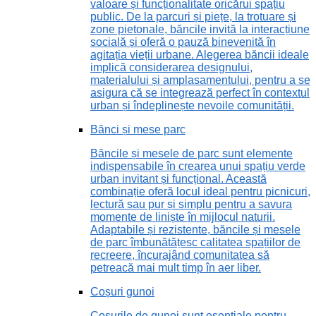
valoare și funcționalitate oricărui spațiu
public. De la parcuri și piețe, la trotuare și
zone pietonale, băncile invită la interacțiune
socială și oferă o pauză binevenită în
agitația vieții urbane. Alegerea băncii ideale
implică considerarea designului,
materialului și amplasamentului, pentru a se
asigura că se integrează perfect în contextul
urban și îndeplinește nevoile comunității.
Bănci și mese parc
Băncile și mesele de parc sunt elemente
indispensabile în crearea unui spațiu verde
urban invitant și funcțional. Această
combinație oferă locul ideal pentru picnicuri,
lectură sau pur și simplu pentru a savura
momente de liniște în mijlocul naturii.
Adaptabile și rezistente, băncile și mesele
de parc îmbunătățesc calitatea spațiilor de
recreere, încurajând comunitatea să
petreacă mai mult timp în aer liber.
Coșuri gunoi
Coșurile de gunoi sunt esențiale pentru