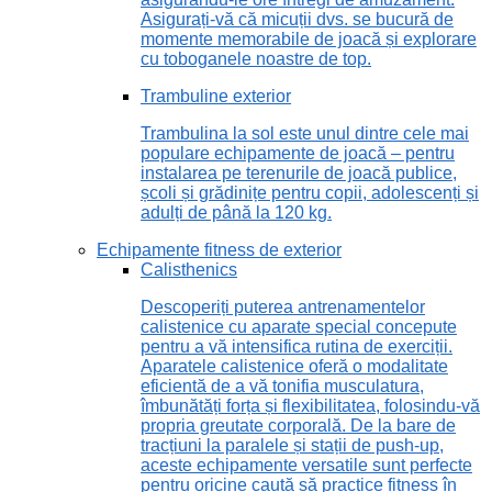
Asigurați-vă că micuții dvs. se bucură de
momente memorabile de joacă și explorare
cu toboganele noastre de top.
Trambuline exterior
Trambulina la sol este unul dintre cele mai
populare echipamente de joacă – pentru
instalarea pe terenurile de joacă publice,
școli și grădinițe pentru copii, adolescenți și
adulți de până la 120 kg.
Echipamente fitness de exterior
Calisthenics
Descoperiți puterea antrenamentelor
calistenice cu aparate special concepute
pentru a vă intensifica rutina de exerciții.
Aparatele calistenice oferă o modalitate
eficientă de a vă tonifia musculatura,
îmbunătăți forța și flexibilitatea, folosindu-vă
propria greutate corporală. De la bare de
tracțiuni la paralele și stații de push-up,
aceste echipamente versatile sunt perfecte
pentru oricine caută să practice fitness în