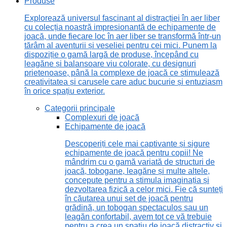
Produse
Explorează universul fascinant al distracției în aer liber
cu colecția noastră impresionantă de echipamente de
joacă, unde fiecare loc în aer liber se transformă într-un
tărâm al aventurii și veseliei pentru cei mici. Punem la
dispoziție o gamă largă de produse, începând cu
leagăne și balansoare viu colorate, cu designuri
prietenoase, până la complexe de joacă ce stimulează
creativitatea și carusele care aduc bucurie și entuziasm
în orice spațiu exterior.
Categorii principale
Complexuri de joacă
Echipamente de joacă
Descoperiți cele mai captivante și sigure
echipamente de joacă pentru copii! Ne
mândrim cu o gamă variată de structuri de
joacă, tobogane, leagăne și multe altele,
concepute pentru a stimula imaginația și
dezvoltarea fizică a celor mici. Fie că sunteți
în căutarea unui set de joacă pentru
grădină, un tobogan spectaculos sau un
leagăn confortabil, avem tot ce vă trebuie
pentru a crea un spațiu de joacă distractiv și