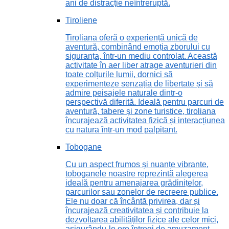
ani de distracție neîntreruptă.
Tiroliene
Tiroliana oferă o experiență unică de
aventură, combinând emoția zborului cu
siguranța, într-un mediu controlat. Această
activitate în aer liber atrage aventurieri din
toate colțurile lumii, dornici să
experimenteze senzația de libertate și să
admire peisajele naturale dintr-o
perspectivă diferită. Ideală pentru parcuri de
aventură, tabere și zone turistice, tiroliana
încurajează activitatea fizică și interacțiunea
cu natura într-un mod palpitant.
Tobogane
Cu un aspect frumos și nuanțe vibrante,
toboganele noastre reprezintă alegerea
ideală pentru amenajarea grădinițelor,
parcurilor sau zonelor de recreere publice.
Ele nu doar că încântă privirea, dar și
încurajează creativitatea și contribuie la
dezvoltarea abilităților fizice ale celor mici,
asigurându-le ore întregi de amuzament.