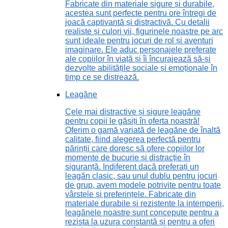
Fabricate din materiale sigure și durabile,
acestea sunt perfecte pentru ore întregi de
joacă captivantă și distractivă. Cu detalii
realiste și culori vii, figurinele noastre pe arc
sunt ideale pentru jocuri de rol și aventuri
imaginare. Ele aduc personajele preferate
ale copiilor în viață și îi încurajează să-și
dezvolte abilitățile sociale și emoționale în
timp ce se distrează.
Leagăne
Cele mai distractive și sigure leagăne
pentru copii le găsiți în oferta noastră!
Oferim o gamă variată de leagăne de înaltă
calitate, fiind alegerea perfectă pentru
părinții care doresc să ofere copiilor lor
momente de bucurie și distracție în
siguranță. Indiferent dacă preferați un
leagăn clasic, sau unul dublu pentru jocuri
de grup, avem modele potrivite pentru toate
vârstele și preferințele. Fabricate din
materiale durabile și rezistente la intemperii,
leagănele noastre sunt concepute pentru a
rezista la uzura constantă și pentru a oferi