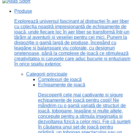
Produse
Explorează universul fascinant al distracției în aer liber
cu colecția noastră impresionantă de echipamente de
joacă, unde fiecare loc în aer liber se transformă într-un
tărâm al aventurii și veseliei pentru cei mici. Punem la
dispoziție o gamă largă de produse, începând cu
leagăne și balansoare viu colorate, cu designuri
prietenoase, până la complexe de joacă ce stimulează
creativitatea și carusele care aduc bucurie și entuziasm
în orice spațiu exterior.
Categorii principale
Complexuri de joacă
Echipamente de joacă
Descoperiți cele mai captivante și sigure
echipamente de joacă pentru copii! Ne
mândrim cu o gamă variată de structuri de
joacă, tobogane, leagăne și multe altele,
concepute pentru a stimula imaginația și
dezvoltarea fizică a celor mici. Fie că sunteți
în căutarea unui set de joacă pentru
grădină, un tobogan spectaculos sau un