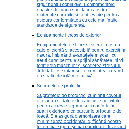
sigur pentru copiii dvs. Echipamentele
noastre de joacă sunt fabricate din
materiale durabile și sunt testate pentru a
asigura conformitatea cu cele mai înalte
standarde de siguranță.
Echipamente fitness de exterior
Echipamentele de fitness exterior oferă o
cale eficientă și accesibilă pentru exerciții în
natură, îmbinând avantajele mișcării cu
aerul curat pentru a sprijini sănătatea inimii,
tonifierea mușchilor și scăderea stresului.
Totodată, ele întăresc comunitatea, creând
un spațiu de întâlnire activă.
Suprafețe de protecție
Suprafețele de protecție, cum ar fi covorul
din tartan și dalele de cauciuc, sunt vitale
pentru a crește siguranța și confortul în
spații exterioare ca parcurile și locurile de
joacă. Ele asigură o amortizare care
minimizează accidentările, făcând aceste
locuri mai sigure și mai primitoare. Investind