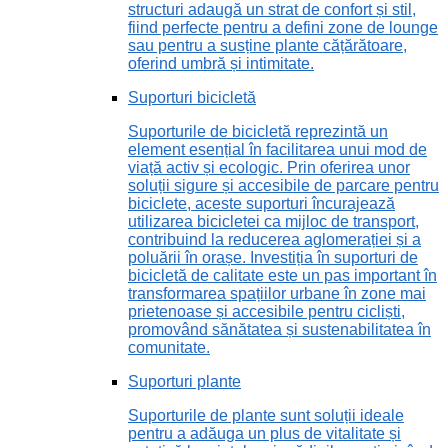
structuri adaugă un strat de confort și stil,
fiind perfecte pentru a defini zone de lounge
sau pentru a susține plante cățărătoare,
oferind umbră și intimitate.
Suporturi bicicletă
Suporturile de bicicletă reprezintă un
element esențial în facilitarea unui mod de
viață activ și ecologic. Prin oferirea unor
soluții sigure și accesibile de parcare pentru
biciclete, aceste suporturi încurajează
utilizarea bicicletei ca mijloc de transport,
contribuind la reducerea aglomerației și a
poluării în orașe. Investiția în suporturi de
bicicletă de calitate este un pas important în
transformarea spațiilor urbane în zone mai
prietenoase și accesibile pentru cicliști,
promovând sănătatea și sustenabilitatea în
comunitate.
Suporturi plante
Suporturile de plante sunt soluții ideale
pentru a adăuga un plus de vitalitate și