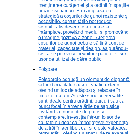
menținerea curățeniei și a ordinii în spațiile
urbane și parcuri. Prin amplasarea
strategică a coșurilor de gunoi rezistente și
accesibile, comunitățile pot reduce
semnificativ deșeurile aruncate la
întâmplare, protejând mediul și promovând
o imagine pozitivă a zonei. Alegerea
coșurilor de gunoi trebuie să țină cont de
material, capacitate și design, asigurându-
se că se potrivesc nevoilor spațiului și sunt
ușor de utilizat de către public.
Foișoare
Foișoarele adaugă un element de eleganță
și funcționalitate oricărui spațiu exterior,
oferind un loc de adăpost și relaxare în
mijlocul naturii. Aceste structuri versatile
sunt ideale pentru grădini, parcuri sau ca
punct focal în amenajările peisagistice,
invitând la momente de pace și
contemplare. Investiția într-un foișor de
calitate nu doar că îmbogățește experiența
de a trăi în aer liber, dar și crește valoarea
proprietății, oferind un spațiu de relaxare și