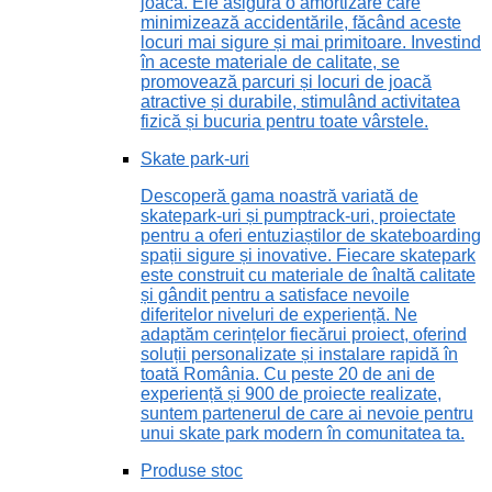
joacă. Ele asigură o amortizare care
minimizează accidentările, făcând aceste
locuri mai sigure și mai primitoare. Investind
în aceste materiale de calitate, se
promovează parcuri și locuri de joacă
atractive și durabile, stimulând activitatea
fizică și bucuria pentru toate vârstele.
Skate park-uri
Descoperă gama noastră variată de
skatepark-uri și pumptrack-uri, proiectate
pentru a oferi entuziaștilor de skateboarding
spații sigure și inovative. Fiecare skatepark
este construit cu materiale de înaltă calitate
și gândit pentru a satisface nevoile
diferitelor niveluri de experiență. Ne
adaptăm cerințelor fiecărui proiect, oferind
soluții personalizate și instalare rapidă în
toată România. Cu peste 20 de ani de
experiență și 900 de proiecte realizate,
suntem partenerul de care ai nevoie pentru
unui skate park modern în comunitatea ta.
Produse stoc