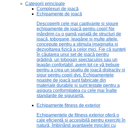
Categorii principale
Complexuri de joacă
Echipamente de joacă
Descoperiți cele mai captivante și sigure
echipamente de joacă pentru copii! Ne
mândrim cu o gamă variată de structuri de
joacă, tobogane, leagăne și multe altele,
concepute pentru a stimula imaginația și
dezvoltarea fizică a celor mici. Fie că sunteți
în căutarea unui set de joacă pentru
grădină, un tobogan spectaculos sau un
leagăn confortabil, avem tot ce vă trebuie
pentru a crea un spațiu de joacă distractiv și
sigur pentru copiii dvs. Echipamentele
noastre de joacă sunt fabricate din
materiale durabile și sunt testate pentru a
asigura conformitatea cu cele mai înalte
standarde de siguranță.
Echipamente fitness de exterior
Echipamentele de fitness exterior oferă o
cale eficientă și accesibilă pentru exerciții în
natură, îmbinând avantajele mișcării cu