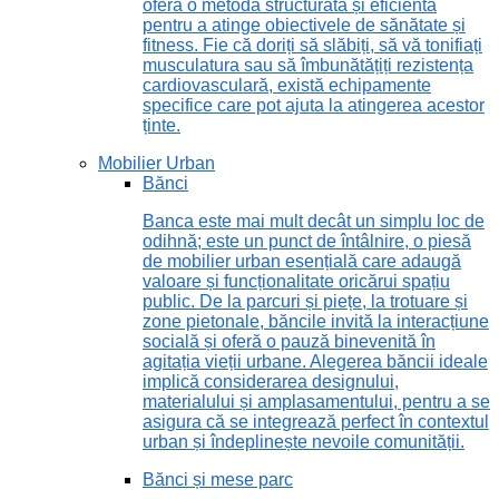
oferă o metodă structurată și eficientă
pentru a atinge obiectivele de sănătate și
fitness. Fie că doriți să slăbiți, să vă tonifiați
musculatura sau să îmbunătățiți rezistența
cardiovasculară, există echipamente
specifice care pot ajuta la atingerea acestor
ținte.
Mobilier Urban
Bănci
Banca este mai mult decât un simplu loc de
odihnă; este un punct de întâlnire, o piesă
de mobilier urban esențială care adaugă
valoare și funcționalitate oricărui spațiu
public. De la parcuri și piețe, la trotuare și
zone pietonale, băncile invită la interacțiune
socială și oferă o pauză binevenită în
agitația vieții urbane. Alegerea băncii ideale
implică considerarea designului,
materialului și amplasamentului, pentru a se
asigura că se integrează perfect în contextul
urban și îndeplinește nevoile comunității.
Bănci și mese parc