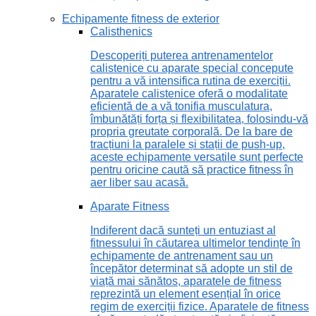
Echipamente fitness de exterior
Calisthenics
Descoperiți puterea antrenamentelor
calistenice cu aparate special concepute
pentru a vă intensifica rutina de exerciții.
Aparatele calistenice oferă o modalitate
eficientă de a vă tonifia musculatura,
îmbunătăți forța și flexibilitatea, folosindu-vă
propria greutate corporală. De la bare de
tracțiuni la paralele și stații de push-up,
aceste echipamente versatile sunt perfecte
pentru oricine caută să practice fitness în
aer liber sau acasă.
Aparate Fitness
Indiferent dacă sunteți un entuziast al
fitnessului în căutarea ultimelor tendințe în
echipamente de antrenament sau un
începător determinat să adopte un stil de
viață mai sănătos, aparatele de fitness
reprezintă un element esențial în orice
regim de exerciții fizice. Aparatele de fitness