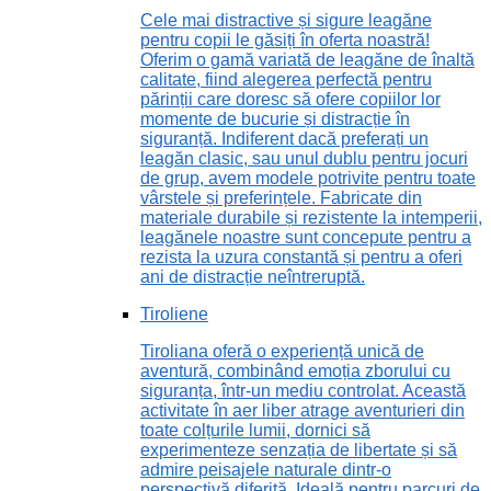
Cele mai distractive și sigure leagăne
pentru copii le găsiți în oferta noastră!
Oferim o gamă variată de leagăne de înaltă
calitate, fiind alegerea perfectă pentru
părinții care doresc să ofere copiilor lor
momente de bucurie și distracție în
siguranță. Indiferent dacă preferați un
leagăn clasic, sau unul dublu pentru jocuri
de grup, avem modele potrivite pentru toate
vârstele și preferințele. Fabricate din
materiale durabile și rezistente la intemperii,
leagănele noastre sunt concepute pentru a
rezista la uzura constantă și pentru a oferi
ani de distracție neîntreruptă.
Tiroliene
Tiroliana oferă o experiență unică de
aventură, combinând emoția zborului cu
siguranța, într-un mediu controlat. Această
activitate în aer liber atrage aventurieri din
toate colțurile lumii, dornici să
experimenteze senzația de libertate și să
admire peisajele naturale dintr-o
perspectivă diferită. Ideală pentru parcuri de