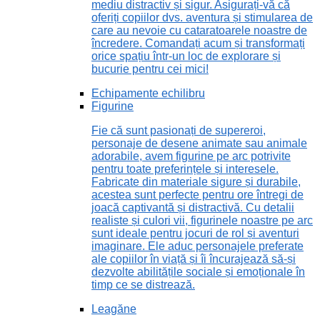
mediu distractiv și sigur. Asigurați-vă că
oferiți copiilor dvs. aventura și stimularea de
care au nevoie cu cataratoarele noastre de
încredere. Comandați acum și transformați
orice spațiu într-un loc de explorare și
bucurie pentru cei mici!
Echipamente echilibru
Figurine
Fie că sunt pasionați de supereroi,
personaje de desene animate sau animale
adorabile, avem figurine pe arc potrivite
pentru toate preferințele și interesele.
Fabricate din materiale sigure și durabile,
acestea sunt perfecte pentru ore întregi de
joacă captivantă și distractivă. Cu detalii
realiste și culori vii, figurinele noastre pe arc
sunt ideale pentru jocuri de rol și aventuri
imaginare. Ele aduc personajele preferate
ale copiilor în viață și îi încurajează să-și
dezvolte abilitățile sociale și emoționale în
timp ce se distrează.
Leagăne