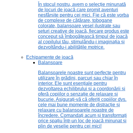
În stocul nostru, avem o selecție minunată
de locuri de joacă care promit aventuri
nesfârșite pentru cei mici. Fie că este vorba
de complexe de cățărare, tobogane
colorate, balansoare vesel ilustrate sau
seturi creative de joacă, fiecare produs este
conceput să îmbogățească timpul de joacă
al copilului tău, stimulându-i imaginația și
dezvoltându-i abilitățile motrice.
Echipamente de joacă
Balansoare
Balansoarele noastre sunt perfecte pentru
utilizare în grădini, parcuri sau chiar în
interior. Ele sunt esențiale pentru
dezvoltarea echilibrului și a coordonării și
oferă copiilor o senzație de relaxare și
bucurie. Asigurați-vă că oferiți copiilor dvs.
cele mai bune momente de distracție și
relaxare cu balansoarele noastre de
încredere. Comandați acum și transformați
orice spațiu într-un loc de joacă minunat și
plin de veselie pentru cei mici!