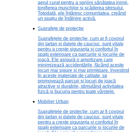
aerul curat pentru a sprijini sănătatea inimii,
tonifierea mușchilor și scăderea stresului.
Totodată, ele întăresc comunitatea, creând
un spațiu de întâlnire activă.
Suprafețe de protecție
Suprafețele de protecție, cum ar fi covorul
din tartan și dalele de cauciuc, sunt vitale
pentru a crește siguranța și confortul în
spații exterioare ca parcurile și locurile de
joacă. Ele asigură o amortizare care
minimizează accidentările, făcând aceste
locuri mai sigure și mai primitoare. Investind
în aceste materiale de calitate, se
promovează parcuri și locuri de joacă
atractive și durabile, stimulând activitatea
fizică și bucuria pentru toate vârstele.
Mobilier Urban
Suprafețele de protecție, cum ar fi covorul
din tartan și dalele de cauciuc, sunt vitale
pentru a crește siguranța și confortul în
spații exterioare ca parcurile și locurile de