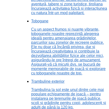
aventură, tabere și zone turistice, tiroliana
încurajează activitatea fizică și interacțiunea
cu natura într-un mod palpitant.
Tobogane
Cu un aspect frumos și nuanțe vibrante,
toboganele noastre reprezintă alegerea
ideală pentru amenajarea grădinițelor,
parcurilor sau zonelor de recreere publice.
Ele nu doar că încântă privirea, dar și
încurajează creativitatea și contribuie la
dezvoltarea abilităților fizice ale celor mici,
asigurându-le ore întregi de amuzament.
Asigurați-vă că micuții dvs. se bucură de
momente memorabile de joacă și explorare
cu toboganele noastre de top.
Trambuline exterior
Trambulina la sol este unul dintre cele mai
populare echipamente de joacă – pentru
instalarea pe terenurile de joacă publice,
școli și grădinițe pentru copii, adolescenți și
adulți de până la 120 kg.