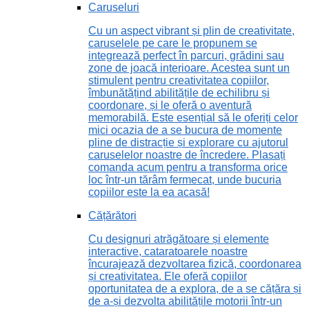
Caruseluri
Cu un aspect vibrant și plin de creativitate,
caruselele pe care le propunem se
integrează perfect în parcuri, grădini sau
zone de joacă interioare. Acestea sunt un
stimulent pentru creativitatea copiilor,
îmbunătățind abilitățile de echilibru și
coordonare, și le oferă o aventură
memorabilă. Este esențial să le oferiți celor
mici ocazia de a se bucura de momente
pline de distracție și explorare cu ajutorul
caruselelor noastre de încredere. Plasați
comanda acum pentru a transforma orice
loc într-un tărâm fermecat, unde bucuria
copiilor este la ea acasă!
Cățărători
Cu designuri atrăgătoare și elemente
interactive, cataratoarele noastre
încurajează dezvoltarea fizică, coordonarea
și creativitatea. Ele oferă copiilor
oportunitatea de a explora, de a se cățăra și
de a-și dezvolta abilitățile motorii într-un