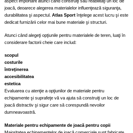
aspect important atunci când construiţi sau reabilitaţi un loc de
joacă, deoarece alegerea materialelor influenţează siguranţa,
durabilitatea şi aspectul.
Atlas Sport
înţelege acest lucru şi este
dedicat furnizării celor mai bune materiale şi structuri.
Atunci când alegeţi opţiunile pentru materialele de teren, luaţi în
considerare factorii cheie care includ:
scopul
costurile
întreţinerea
accesibilitatea
estetica
Evaluarea cu atenţie a opţiunilor de materiale pentru
echipamente şi suprafeţe vă va ajuta să construiţi un loc de
joacă distractiv şi sigur care să corespundă nevoilor
dumneavoastră.
Materiale pentru echipamente de joacă pentru copii
Majoritatea echipamentelor de joacă comerciale sunt fabricate