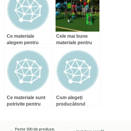
Ce materiale
Cele mai bune
alegem pentru
materiale pentru
echipamentele şi
echipamente de
suprafeţele
joacă
locurilor de joacă?
Ce materiale sunt
Cum alegeți
potrivite pentru
producătorul
echipamente și
pentru
suprafețele de
echipamente de
protecție ale
joacă pentru copii
Peste 500 de produse,
locurilor de joacă?