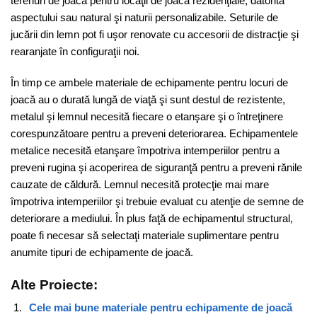
terenuri de joacă pentru locaţii de joacă rezidenţiale, datorită
aspectului sau natural şi naturii personalizabile. Seturile de
jucării din lemn pot fi uşor renovate cu accesorii de distracţie şi
rearanjate în configuraţii noi.
În timp ce ambele materiale de echipamente pentru locuri de
joacă au o durată lungă de viaţă şi sunt destul de rezistente,
metalul şi lemnul necesită fiecare o etanşare şi o întreţinere
corespunzătoare pentru a preveni deteriorarea. Echipamentele
metalice necesită etanşare împotriva intemperiilor pentru a
preveni rugina şi acoperirea de siguranţă pentru a preveni rănile
cauzate de căldură. Lemnul necesită protecţie mai mare
împotriva intemperiilor şi trebuie evaluat cu atenţie de semne de
deteriorare a mediului. În plus faţă de echipamentul structural,
poate fi necesar să selectaţi materiale suplimentare pentru
anumite tipuri de echipamente de joacă.
Alte Proiecte:
Cele mai bune materiale pentru echipamente de joacă