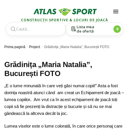
CONSTRUCȚII SPORTIVE & LOCURI DE JOACĂ
Lista mea
0
de ofertă
Skip
Skip
Prima pagină
/
Project
/
Grădinița „Maria Natalia”, București FOTO
to
to
navigation
content
Grădinița „Maria Natalia”,
București FOTO
„E o lume minunată în care veți găsi numai copii!” Asta a fost
dorința noastră atunci când am creat un Echipament de joacă –
lumea copiilor
.
Am vrut ca în acest echipament de joacă toți
copii să fie prezenți la distracție și bucurie și să nu se mai
gândească la altceva decât la joc.
Lumea viselor este o lume colorată, în care orice personaj care