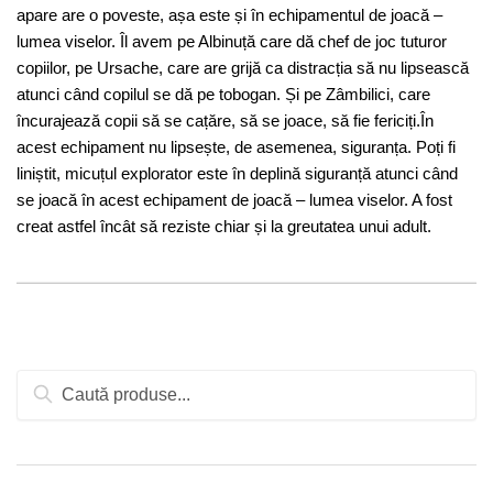
apare are o poveste, așa este și în echipamentul de joacă –
lumea viselor. Îl avem pe Albinuță care dă chef de joc tuturor
copiilor, pe Ursache, care are grijă ca distracția să nu lipsească
atunci când copilul se dă pe tobogan. Și pe Zâmbilici, care
încurajează copii să se cațăre, să se joace, să fie fericiți.În
acest echipament nu lipsește, de asemenea, siguranța. Poți fi
liniștit, micuțul explorator este în deplină siguranță atunci când
se joacă în acest echipament de joacă – lumea viselor. A fost
creat astfel încât să reziste chiar și la greutatea unui adult.
Caută
după: