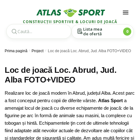
CONSTRUCȚII SPORTIVE & LOCURI DE JOACĂ
Lista mea
0
de ofertă
Skip
Skip
Prima pagină
/
Project
/
Loc de joacă Loc. Abrud, Jud. Alba FOTO+VIDEO
to
to
navigation
content
Loc de joacă Loc. Abrud, Jud.
Alba FOTO+VIDEO
Realizare loc de joacă modern în Abrud, județul Alba. Acest parc
a fost conceput pentru copii de diferite vârste.
Atlas Sport
a
amenajat locul de joacă cu diverse echipamente de joacă: de la
figurine pe arc în formă de animale sau masini, la complexe cu
tobogan și hintă. Echipamentele ţin cont de ultimele tehnologii
fiind adaptate atât nevoilor actuale de dezvoltare ale copiilor cât
şi standardelor de siguranţă şi calitate. Am adus multă fericire și