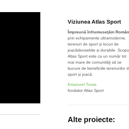
Viziunea Atlas Sport
Împreună înfrumuseţăm Român
prin echipamente ultramoderne,
terenuri de sport și locuri de
joacădeosebite și durabile. Scopu
Atlas Sport este ca un număr tot
mai mare de comunităţi să se
bucure de beneficiile terenurilor 
sport și joacă.
Emanuel Toma
fondator Atlas Sport
Alte proiecte: