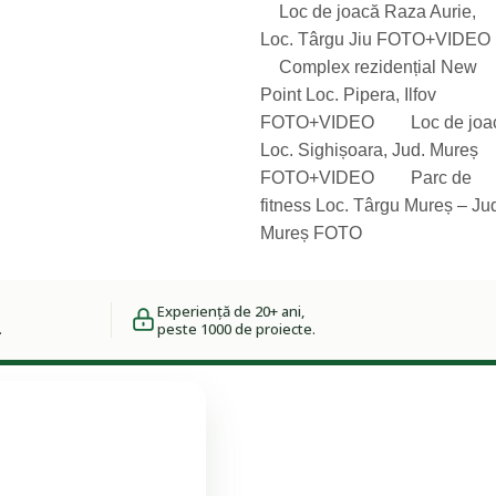
Loc de joacă Raza Aurie,
Loc. Târgu Jiu FOTO+VIDEO
Complex rezidențial New
Point Loc. Pipera, Ilfov
FOTO+VIDEO
Loc de joa
Loc. Sighișoara, Jud. Mureș
FOTO+VIDEO
Parc de
fitness Loc. Târgu Mureș – Ju
Mureș FOTO
Experiență de 20+ ani,
.
peste 1000 de proiecte.