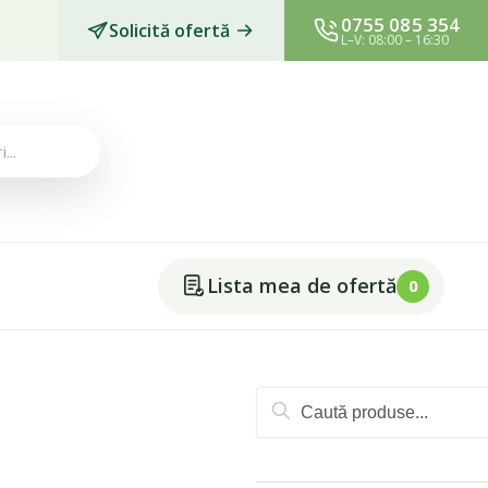
0755 085 354
Solicită ofertă
L–V: 08:00 – 16:30
Lista mea de ofertă
0
Caută
după: