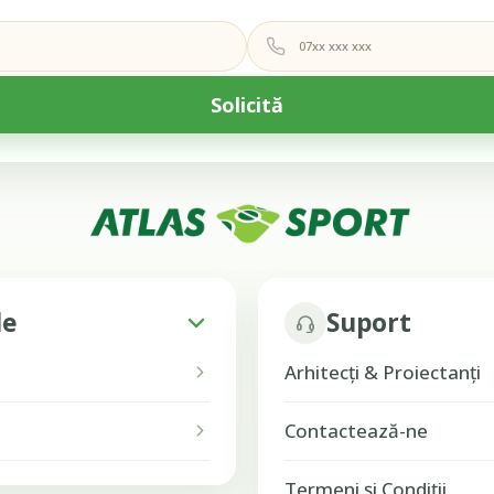
le
Suport
Arhitecți & Proiectanți
Contactează-ne
Termeni și Condiții