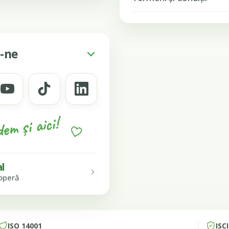
-ne
em și aici!
al
operă
ISO 14001
ISC