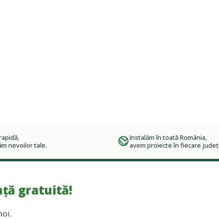
rapidă,
Instalăm în toată România,
m nevoilor tale.
avem proiecte în fiecare județ
ță gratuită!
noi.