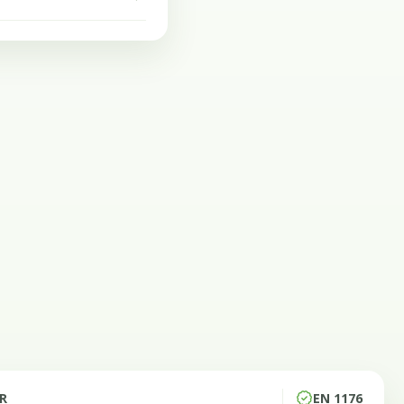
IR
EN 1176