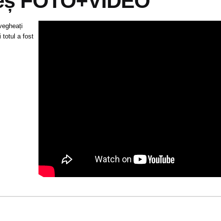
reș FOTO+VIDEO
vegheați
 totul a fost