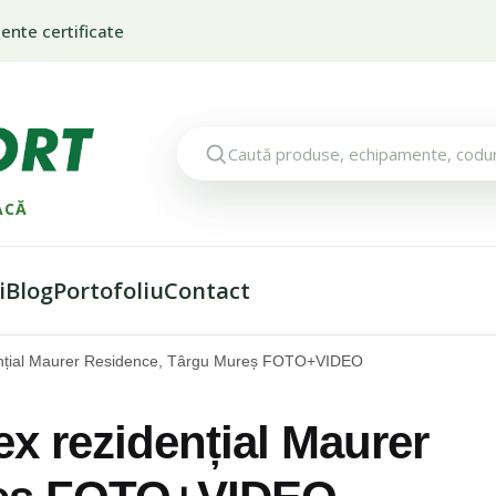
nte certificate
ACĂ
i
Blog
Portofoliu
Contact
ențial Maurer Residence, Târgu Mureș FOTO+VIDEO
x rezidențial Maurer