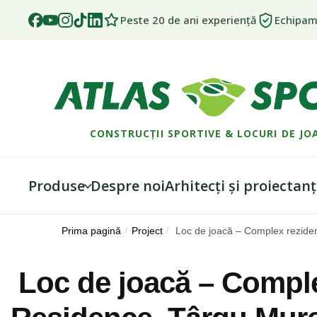
Peste 20 de ani experiență
Echipame
CONSTRUCȚII SPORTIVE & LOCURI DE JO
Produse
Despre noi
Arhitecți și proiectanț
Skip
Skip
Prima pagină
/
Project
/
Loc de joacă – Complex rezid
to
to
navigation
content
Loc de joacă – Comple