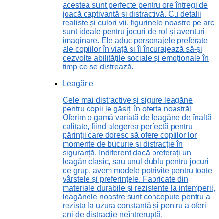
acestea sunt perfecte pentru ore întregi de
joacă captivantă și distractivă. Cu detalii
realiste și culori vii, figurinele noastre pe arc
sunt ideale pentru jocuri de rol și aventuri
imaginare. Ele aduc personajele preferate
ale copiilor în viață și îi încurajează să-și
dezvolte abilitățile sociale și emoționale în
timp ce se distrează.
Leagăne
Cele mai distractive și sigure leagăne
pentru copii le găsiți în oferta noastră!
Oferim o gamă variată de leagăne de înaltă
calitate, fiind alegerea perfectă pentru
părinții care doresc să ofere copiilor lor
momente de bucurie și distracție în
siguranță. Indiferent dacă preferați un
leagăn clasic, sau unul dublu pentru jocuri
de grup, avem modele potrivite pentru toate
vârstele și preferințele. Fabricate din
materiale durabile și rezistente la intemperii,
leagănele noastre sunt concepute pentru a
rezista la uzura constantă și pentru a oferi
ani de distracție neîntreruptă.