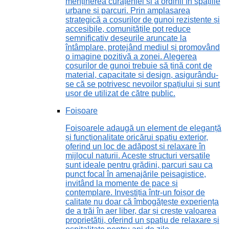
menținerea curățeniei și a ordinii în spațiile
urbane și parcuri. Prin amplasarea
strategică a coșurilor de gunoi rezistente și
accesibile, comunitățile pot reduce
semnificativ deșeurile aruncate la
întâmplare, protejând mediul și promovând
o imagine pozitivă a zonei. Alegerea
coșurilor de gunoi trebuie să țină cont de
material, capacitate și design, asigurându-
se că se potrivesc nevoilor spațiului și sunt
ușor de utilizat de către public.
Foișoare
Foișoarele adaugă un element de eleganță
și funcționalitate oricărui spațiu exterior,
oferind un loc de adăpost și relaxare în
mijlocul naturii. Aceste structuri versatile
sunt ideale pentru grădini, parcuri sau ca
punct focal în amenajările peisagistice,
invitând la momente de pace și
contemplare. Investiția într-un foișor de
calitate nu doar că îmbogățește experiența
de a trăi în aer liber, dar și crește valoarea
proprietății, oferind un spațiu de relaxare și