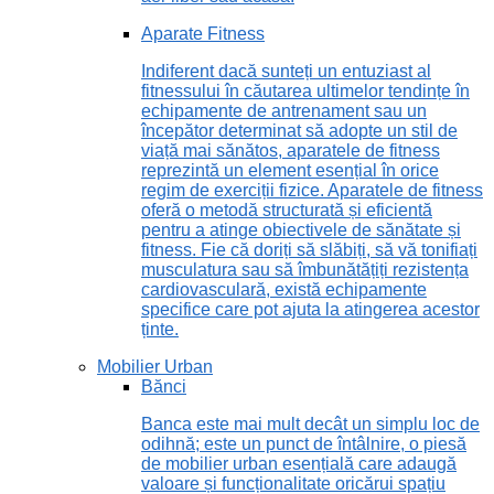
Aparate Fitness
Indiferent dacă sunteți un entuziast al
fitnessului în căutarea ultimelor tendințe în
echipamente de antrenament sau un
începător determinat să adopte un stil de
viață mai sănătos, aparatele de fitness
reprezintă un element esențial în orice
regim de exerciții fizice. Aparatele de fitness
oferă o metodă structurată și eficientă
pentru a atinge obiectivele de sănătate și
fitness. Fie că doriți să slăbiți, să vă tonifiați
musculatura sau să îmbunătățiți rezistența
cardiovasculară, există echipamente
specifice care pot ajuta la atingerea acestor
ținte.
Mobilier Urban
Bănci
Banca este mai mult decât un simplu loc de
odihnă; este un punct de întâlnire, o piesă
de mobilier urban esențială care adaugă
valoare și funcționalitate oricărui spațiu