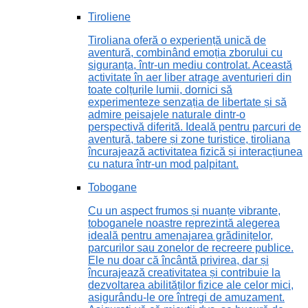
Tiroliene
Tiroliana oferă o experiență unică de
aventură, combinând emoția zborului cu
siguranța, într-un mediu controlat. Această
activitate în aer liber atrage aventurieri din
toate colțurile lumii, dornici să
experimenteze senzația de libertate și să
admire peisajele naturale dintr-o
perspectivă diferită. Ideală pentru parcuri de
aventură, tabere și zone turistice, tiroliana
încurajează activitatea fizică și interacțiunea
cu natura într-un mod palpitant.
Tobogane
Cu un aspect frumos și nuanțe vibrante,
toboganele noastre reprezintă alegerea
ideală pentru amenajarea grădinițelor,
parcurilor sau zonelor de recreere publice.
Ele nu doar că încântă privirea, dar și
încurajează creativitatea și contribuie la
dezvoltarea abilităților fizice ale celor mici,
asigurându-le ore întregi de amuzament.