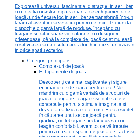
Explorează universul fascinant al distracției în aer liber
cu colecția noastră impresionantă de echipamente de
joacă, unde fiecare loc în aer liber se transformă într-un
tărâm al aventurii și veseliei pentru cei mici. Punem la
dispoziție o gamă largă de produse, începând cu
leagăne și balansoare viu colorate, cu designuri
prietenoase, până la complexe de joacă ce stimulează
creativitatea și carusele care aduc bucurie și entuziasm
în orice spațiu exterior.
Categorii principale
Complexuri de joacă
Echipamente de joacă
Descoperiți cele mai captivante și sigure
echipamente de joacă pentru copii! Ne
mândrim cu o gamă variată de structuri de
joacă, tobogane, leagăne și multe altele,
concepute pentru a stimula imaginația și
dezvoltarea fizică a celor mici. Fie că sunteți
în căutarea unui set de joacă pentru
grădină, un tobogan spectaculos sau un
leagăn confortabil, avem tot ce vă trebuie
pentru a crea un spațiu de joacă distractiv și