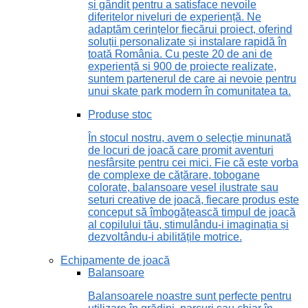
și gândit pentru a satisface nevoile
diferitelor niveluri de experiență. Ne
adaptăm cerințelor fiecărui proiect, oferind
soluții personalizate și instalare rapidă în
toată România. Cu peste 20 de ani de
experiență și 900 de proiecte realizate,
suntem partenerul de care ai nevoie pentru
unui skate park modern în comunitatea ta.
Produse stoc
În stocul nostru, avem o selecție minunată
de locuri de joacă care promit aventuri
nesfârșite pentru cei mici. Fie că este vorba
de complexe de cățărare, tobogane
colorate, balansoare vesel ilustrate sau
seturi creative de joacă, fiecare produs este
conceput să îmbogățească timpul de joacă
al copilului tău, stimulându-i imaginația și
dezvoltându-i abilitățile motrice.
Echipamente de joacă
Balansoare
Balansoarele noastre sunt perfecte pentru