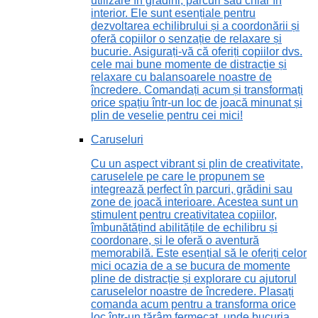
utilizare în grădini, parcuri sau chiar în
interior. Ele sunt esențiale pentru
dezvoltarea echilibrului și a coordonării și
oferă copiilor o senzație de relaxare și
bucurie. Asigurați-vă că oferiți copiilor dvs.
cele mai bune momente de distracție și
relaxare cu balansoarele noastre de
încredere. Comandați acum și transformați
orice spațiu într-un loc de joacă minunat și
plin de veselie pentru cei mici!
Caruseluri
Cu un aspect vibrant și plin de creativitate,
caruselele pe care le propunem se
integrează perfect în parcuri, grădini sau
zone de joacă interioare. Acestea sunt un
stimulent pentru creativitatea copiilor,
îmbunătățind abilitățile de echilibru și
coordonare, și le oferă o aventură
memorabilă. Este esențial să le oferiți celor
mici ocazia de a se bucura de momente
pline de distracție și explorare cu ajutorul
caruselelor noastre de încredere. Plasați
comanda acum pentru a transforma orice
loc într-un tărâm fermecat, unde bucuria