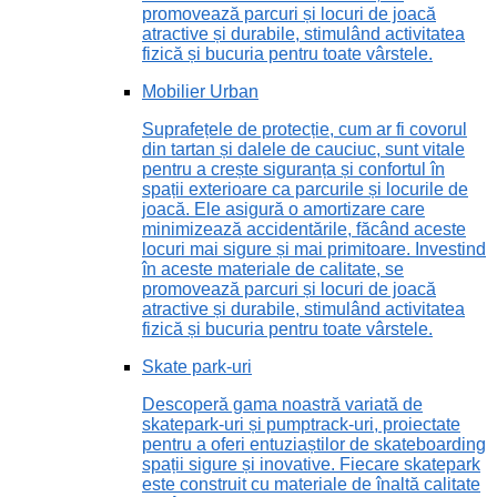
promovează parcuri și locuri de joacă
atractive și durabile, stimulând activitatea
fizică și bucuria pentru toate vârstele.
Mobilier Urban
Suprafețele de protecție, cum ar fi covorul
din tartan și dalele de cauciuc, sunt vitale
pentru a crește siguranța și confortul în
spații exterioare ca parcurile și locurile de
joacă. Ele asigură o amortizare care
minimizează accidentările, făcând aceste
locuri mai sigure și mai primitoare. Investind
în aceste materiale de calitate, se
promovează parcuri și locuri de joacă
atractive și durabile, stimulând activitatea
fizică și bucuria pentru toate vârstele.
Skate park-uri
Descoperă gama noastră variată de
skatepark-uri și pumptrack-uri, proiectate
pentru a oferi entuziaștilor de skateboarding
spații sigure și inovative. Fiecare skatepark
este construit cu materiale de înaltă calitate