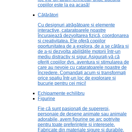
copiilor este la ea acasă!
Cățărători
Cu designuri atrăgătoare și elemente
interactive, cataratoarele noastre
încurajează dezvoltarea fizică, coordonarea
și creativitatea. Ele oferă copiilor
oportunitatea de a explora, de a se cățăra și
de a-și dezvolta abilitățile motorii într-un
mediu distractiv și sigur. Asigurați-vă că
oferiți copiilor dvs. aventura și stimularea de
care au nevoie cu cataratoarele noastre de
încredere. Comandați acum și transformați
orice spațiu într-un loc de explorare și
bucurie pentru cei mici!
Echipamente echilibru
Figurine
Fie că sunt pasionați de supereroi,
personaje de desene animate sau animale
adorabile, avem figurine pe arc potrivite
pentru toate preferințele și interesele.
Fabricate din materiale sigure și durabile,