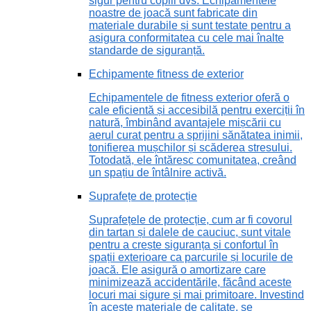
sigur pentru copiii dvs. Echipamentele
noastre de joacă sunt fabricate din
materiale durabile și sunt testate pentru a
asigura conformitatea cu cele mai înalte
standarde de siguranță.
Echipamente fitness de exterior
Echipamentele de fitness exterior oferă o
cale eficientă și accesibilă pentru exerciții în
natură, îmbinând avantajele mișcării cu
aerul curat pentru a sprijini sănătatea inimii,
tonifierea mușchilor și scăderea stresului.
Totodată, ele întăresc comunitatea, creând
un spațiu de întâlnire activă.
Suprafețe de protecție
Suprafețele de protecție, cum ar fi covorul
din tartan și dalele de cauciuc, sunt vitale
pentru a crește siguranța și confortul în
spații exterioare ca parcurile și locurile de
joacă. Ele asigură o amortizare care
minimizează accidentările, făcând aceste
locuri mai sigure și mai primitoare. Investind
în aceste materiale de calitate, se