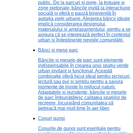
public. De la parcuri și piețe, la trotuare și
zone pietonale, băncile invită la interacțiune
socială și oferă o pauză binevenită în
agitația vieții urbane. Alegerea băncii ideale
implică considerarea designului,
materialului și amplasamentului, pentru a se
asigura că se integrează perfect în contextul
urban și îndeplinește nevoile comunității.
Bănci și mese parc
Băncile și mesele de parc sunt elemente
indispensabile în crearea unui spațiu verde
urban invitant și funcțional. Această
combinație oferă locul ideal pentru picnicuri,
lectură sau pur și simplu pentru a savura
momente de liniște în mijlocul naturii.
Adaptabile și rezistente, băncile și mesele
de parc îmbunătățesc calitatea spațiilor de
recreere, încurajând comunitatea să
petreacă mai mult timp în aer liber.
Coșuri gunoi
Coșurile de gunoi sunt esențiale pentru