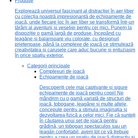
Produse
Explorează universul fascinant al distracției în aer liber
cu colecția noastră impresionantă de echipamente de
joacă, unde fiecare loc în aer liber se transformă într-un
tărâm al aventurii și veseliei pentru cei mici. Punem la
dispoziție o gamă largă de produse, începând cu
leagăne și balansoare viu colorate, cu designuri
prietenoase, până la complexe de joacă ce stimulează
creativitatea și carusele care aduc bucurie și entuziasm
în orice spațiu exterior.
Categorii principale
Complexuri de joacă
Echipamente de joacă
Descoperiți cele mai captivante și sigure
echipamente de joacă pentru copii! Ne
mândrim cu o gamă variată de structuri de
joacă, tobogane, leagăne și multe altele,
concepute pentru a stimula imaginația și
dezvoltarea fizică a celor mici. Fie că sunteți
în căutarea unui set de joacă pentru
grădină, un tobogan spectaculos sau un
leagăn confortabil, avem tot ce vă trebuie
pentru a crea un spațiu de joacă distractiv și