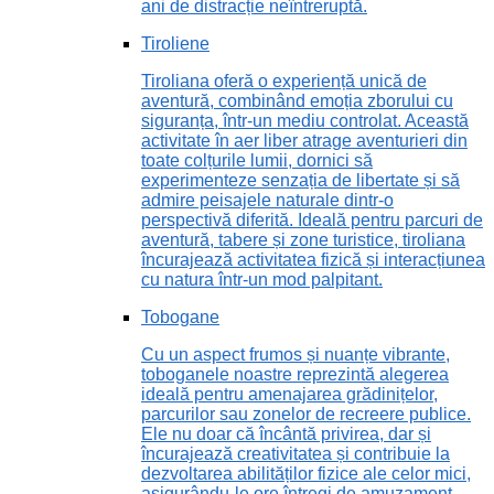
ani de distracție neîntreruptă.
Tiroliene
Tiroliana oferă o experiență unică de
aventură, combinând emoția zborului cu
siguranța, într-un mediu controlat. Această
activitate în aer liber atrage aventurieri din
toate colțurile lumii, dornici să
experimenteze senzația de libertate și să
admire peisajele naturale dintr-o
perspectivă diferită. Ideală pentru parcuri de
aventură, tabere și zone turistice, tiroliana
încurajează activitatea fizică și interacțiunea
cu natura într-un mod palpitant.
Tobogane
Cu un aspect frumos și nuanțe vibrante,
toboganele noastre reprezintă alegerea
ideală pentru amenajarea grădinițelor,
parcurilor sau zonelor de recreere publice.
Ele nu doar că încântă privirea, dar și
încurajează creativitatea și contribuie la
dezvoltarea abilităților fizice ale celor mici,
asigurându-le ore întregi de amuzament.