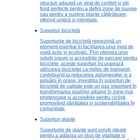
structuri adaugă un strat de confort și stil,
fiind perfecte pentru a defini zone de lounge
sau pentru a susține plante cățărătoare,
oferind umbră și intimitate.
Suporturi bicicletă
Suporturile de bicicletă reprezintă un
element esențial în facilitarea unui mod de
viață activ și ecologic. Prin oferirea unor
soluții sigure și accesibile de parcare pentru
biciclete, aceste suporturi încurajează
utilizarea bicicletei ca mijloc de transport,
contribuind la reducerea aglomerației și a
poluării în orașe. Investiția în suporturi de
bicicletă de calitate este un pas important în
transformarea spațiilor urbane în zone mai
prietenoase și accesibile pentru cicliști,
promovând sănătatea și sustenabilitatea în
comunitate.
Suporturi plante
Suporturile de plante sunt soluții ideale
pentru a adăuga un plus de vitalitate și