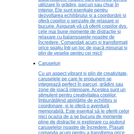
utilizare în grădini, parcuri sau chiar în
interior. Ele sunt esențiale pentru
dezvoltarea echilibrului și a coordonării și
oferă copiilor o senzație de relaxare și
bucurie. Asigurați-vă că oferiți copiilor dvs.
cele mai bune momente de distracție și
relaxare cu balansoarele noastre de
încredere. Comandați acum și transformați
orice spațiu într-un loc de joacă minunat și
plin de veselie pentru cei mici!
Caruseluri
Cu un aspect vibrant și plin de creativitate,
caruselele pe care le propunem se
integrează perfect în parcuri, grădini sau
zone de joacă interioare. Acestea sunt un
stimulent pentru creativitatea copiilor,
îmbunătățind abilitățile de echilibru și
coordonare, și le oferă o aventură
memorabilă. Este esențial să le oferiți celor
mici ocazia de a se bucura de momente
pline de distracție și explorare cu ajutorul
caruselelor noastre de încredere. Plasați
comanda acum pentru a transforma orice