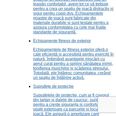
leagăn confortabil, avem tot ce vă trebuie
pentru a crea un spațiu de joacă distractiv și
sigur pentru copiii dvs. Echipamentele
noastre de joacă sunt fabricate din
materiale durabile și sunt testate pentru a
asigura conformitatea cu cele mai înalte
standarde de siguranță.
Echipamente fitness de exterior
Echipamentele de fitness exterior oferă o
cale eficientă și accesibilă pentru exerciții în
natură, îmbinând avantajele mișcării cu
aerul curat pentru a sprijini sănătatea inimii,
tonifierea mușchilor și scăderea stresului.
Totodată, ele întăresc comunitatea, creând
un spațiu de întâlnire activă.
Suprafețe de protecție
Suprafețele de protecție, cum ar fi covorul
din tartan și dalele de cauciuc, sunt vitale
pentru a crește siguranța și confortul în
spații exterioare ca parcurile și locurile de
joacă. Ele asigură o amortizare care