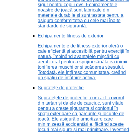
sigur pentru copiii dvs. Echipamentele
noastre de joacă sunt fabricate din
materiale durabile și sunt testate pentru a
asigura conformitatea cu cele mai înalte
standarde de siguranță.
Echipamente fitness de exterior
Echipamentele de fitness exterior oferă o
cale eficientă și accesibilă pentru exerciții în
natură, îmbinând avantajele mișcării cu
aerul curat pentru a sprijini sănătatea inimii,
tonifierea mușchilor și scăderea stresului.
Totodată, ele întăresc comunitatea, creând
un spațiu de întâlnire activă.
Suprafețe de protecție
Suprafețele de protecție, cum ar fi covorul
din tartan și dalele de cauciuc, sunt vitale
pentru a crește siguranța și confortul în
spații exterioare ca parcurile și locurile de
joacă. Ele asigură o amortizare care
minimizează accidentările, făcând aceste
locuri mai sigure și mai primitoare. Investind