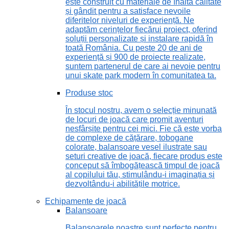
este construit cu materiale de înaltă calitate
și gândit pentru a satisface nevoile
diferitelor niveluri de experiență. Ne
adaptăm cerințelor fiecărui proiect, oferind
soluții personalizate și instalare rapidă în
toată România. Cu peste 20 de ani de
experiență și 900 de proiecte realizate,
suntem partenerul de care ai nevoie pentru
unui skate park modern în comunitatea ta.
Produse stoc
În stocul nostru, avem o selecție minunată
de locuri de joacă care promit aventuri
nesfârșite pentru cei mici. Fie că este vorba
de complexe de cățărare, tobogane
colorate, balansoare vesel ilustrate sau
seturi creative de joacă, fiecare produs este
conceput să îmbogățească timpul de joacă
al copilului tău, stimulându-i imaginația și
dezvoltându-i abilitățile motrice.
Echipamente de joacă
Balansoare
Balansoarele noastre sunt perfecte pentru