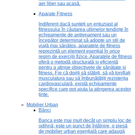
aer liber sau acasă.
Aparate Fitness
Indiferent dacă sunteți un entuziast al
fitnessului în căutarea ultimelor tendințe în
echipamente de antrenament sau un
începător determinat să adopte un stil de
viață mai sănătos, aparatele de fitness
reprezintă un element esențial în orice
regim de exerciții fizice. Aparatele de fitness
oferă o metodă structurată și eficientă
pentru a atinge obiectivele de sănătate și
fitness. Fie că doriți să slăbiți, să vă tonifiați
musculatura sau să îmbunătățiți rezistența
cardiovasculară, există echipamente
specifice care pot ajuta la atingerea acestor
ținte.
Mobilier Urban
Bănci
Banca este mai mult decât un simplu loc de
odihnă; este un punct de întâlnire, o piesă
de mobilier urban esențială care adaugă