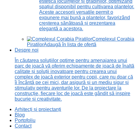
estetică locuințelor și grădinilor, optimizând
spațiul disponibil pentru cultivarea plantelor.
Aceste accesorii versatile permit o
expunere mai bună a plantelor, favorizând
creșterea sănătoasă și prezentarea
elegantă a acestora.
Complexul Corabia
Piratilor
Adaugă în lista de ofertă
Despre noi
În căutarea soluțiilor optime pentru amenajarea unui
parc de joacă vă oferim echipamente de joacă de înaltă
calitate și soluții inovatoare pentru crearea unui
complex de joacă exterior pentru copii, care nu doar că
îi încântă pe cei mici, dar asigură și un mediu sigur și
stimulativ pentru aventurile lor. De la proiectare la
construcție, fiecare loc de joacă este gândit să inspire
bucurie și creativitate.
Arhitecți și proiectanți
Blog
Portofoliu
Contact