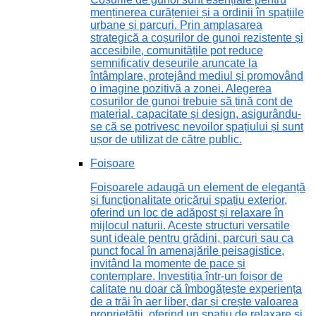
menținerea curățeniei și a ordinii în spațiile
urbane și parcuri. Prin amplasarea
strategică a coșurilor de gunoi rezistente și
accesibile, comunitățile pot reduce
semnificativ deșeurile aruncate la
întâmplare, protejând mediul și promovând
o imagine pozitivă a zonei. Alegerea
coșurilor de gunoi trebuie să țină cont de
material, capacitate și design, asigurându-
se că se potrivesc nevoilor spațiului și sunt
ușor de utilizat de către public.
Foișoare
Foișoarele adaugă un element de eleganță
și funcționalitate oricărui spațiu exterior,
oferind un loc de adăpost și relaxare în
mijlocul naturii. Aceste structuri versatile
sunt ideale pentru grădini, parcuri sau ca
punct focal în amenajările peisagistice,
invitând la momente de pace și
contemplare. Investiția într-un foișor de
calitate nu doar că îmbogățește experiența
de a trăi în aer liber, dar și crește valoarea
proprietății, oferind un spațiu de relaxare și