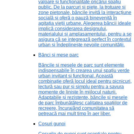
valoare și funcționalitate oricărui spațiu
public. De la parcuri și piețe, la trotuare și
zone pietonale, băncile invită la interacțiune
socială și oferă o pauză binevenită în
agitația vieții urbane. Alegerea băncii ideale
implică considerarea designului,
materialului și amplasamentului, pentru a se
asigura că se integrează perfect în contextul
urban și îndeplinește nevoile comunității.
Bănci și mese parc
Băncile și mesele de parc sunt elemente
indispensabile în crearea unui spațiu verde
urban invitant și funcțional. Această
combinație oferă locul ideal pentru picnicuri,
lectură sau pur și simplu pentru a savura
momente de liniște în mijlocul naturii.
Adaptabile și rezistente, băncile și mesele
de parc îmbunătățesc calitatea spațiilor de
recreere, încurajând comunitatea să
petreacă mai mult timp în aer liber.
Coșuri gunoi
Coșurile de gunoi sunt esențiale pentru