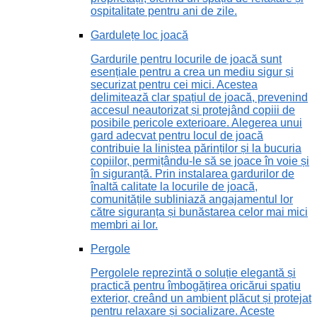
ospitalitate pentru ani de zile.
Gardulețe loc joacă
Gardurile pentru locurile de joacă sunt
esențiale pentru a crea un mediu sigur și
securizat pentru cei mici. Acestea
delimitează clar spațiul de joacă, prevenind
accesul neautorizat și protejând copiii de
posibile pericole exterioare. Alegerea unui
gard adecvat pentru locul de joacă
contribuie la liniștea părinților și la bucuria
copiilor, permițându-le să se joace în voie și
în siguranță. Prin instalarea gardurilor de
înaltă calitate la locurile de joacă,
comunitățile subliniază angajamentul lor
către siguranța și bunăstarea celor mai mici
membri ai lor.
Pergole
Pergolele reprezintă o soluție elegantă și
practică pentru îmbogățirea oricărui spațiu
exterior, creând un ambient plăcut și protejat
pentru relaxare și socializare. Aceste