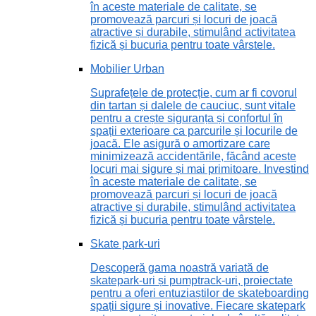
în aceste materiale de calitate, se
promovează parcuri și locuri de joacă
atractive și durabile, stimulând activitatea
fizică și bucuria pentru toate vârstele.
Mobilier Urban
Suprafețele de protecție, cum ar fi covorul
din tartan și dalele de cauciuc, sunt vitale
pentru a crește siguranța și confortul în
spații exterioare ca parcurile și locurile de
joacă. Ele asigură o amortizare care
minimizează accidentările, făcând aceste
locuri mai sigure și mai primitoare. Investind
în aceste materiale de calitate, se
promovează parcuri și locuri de joacă
atractive și durabile, stimulând activitatea
fizică și bucuria pentru toate vârstele.
Skate park-uri
Descoperă gama noastră variată de
skatepark-uri și pumptrack-uri, proiectate
pentru a oferi entuziaștilor de skateboarding
spații sigure și inovative. Fiecare skatepark