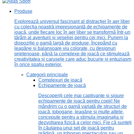
Produse
Explorează universul fascinant al distracției în aer liber
cu colecția noastră impresionantă de echipamente de
joacă, unde fiecare loc în aer liber se transformă într-un
tărâm al aventurii și veseliei pentru cei mici. Punem la
dispoziție o gamă largă de produse, începând cu
leagăne și balansoare viu colorate, cu designuri
prietenoase, până la complexe de joacă ce stimulează
creativitatea și carusele care aduc bucurie și entuziasm
în orice spațiu exterior.
Categorii principale
Complexuri de joacă
Echipamente de joacă
Descoperiți cele mai captivante și sigure
echipamente de joacă pentru copii! Ne
mândrim cu o gamă variată de structuri de
joacă, tobogane, leagăne și multe altele,
concepute pentru a stimula imaginația și
dezvoltarea fizică a celor mici. Fie că sunteți
în căutarea unui set de joacă pentru
grădină, un tobogan spectaculos sau un