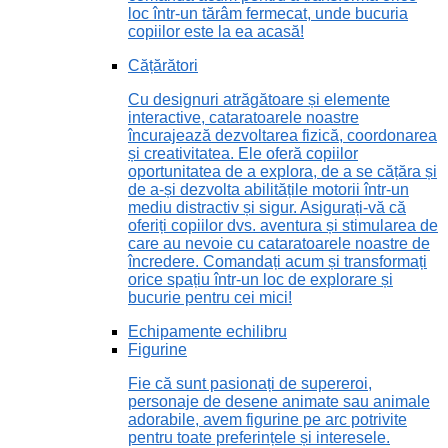
loc într-un tărâm fermecat, unde bucuria
copiilor este la ea acasă!
Cățărători
Cu designuri atrăgătoare și elemente
interactive, cataratoarele noastre
încurajează dezvoltarea fizică, coordonarea
și creativitatea. Ele oferă copiilor
oportunitatea de a explora, de a se cățăra și
de a-și dezvolta abilitățile motorii într-un
mediu distractiv și sigur. Asigurați-vă că
oferiți copiilor dvs. aventura și stimularea de
care au nevoie cu cataratoarele noastre de
încredere. Comandați acum și transformați
orice spațiu într-un loc de explorare și
bucurie pentru cei mici!
Echipamente echilibru
Figurine
Fie că sunt pasionați de supereroi,
personaje de desene animate sau animale
adorabile, avem figurine pe arc potrivite
pentru toate preferințele și interesele.