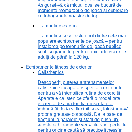
Asigurați-vă că micuții dvs. se bucură de
momente memorabile de joacă și explorare
cu toboganele noastre de top.
Trambuline exterior
Trambulina la sol este unul dintre cele mai
populare echipamente de joacă – pentru
instalarea pe terenurile de joacă publice,
școli și grădinițe pentru copii, adolescenți și
adulți de până la 120 kg.
Echipamente fitness de exterior
Calisthenics
Descoperiți puterea antrenamentelor
calistenice cu aparate special concepute
pentru a vă intensifica rutina de exerciții.
Aparatele calistenice oferă o modalitate
eficientă de a vă tonifia musculatura,
îmbunătăți forța și flexibilitatea, folosindu-vă
propria greutate corporală. De la bare de
tracțiuni la paralele și stații de push-up,
aceste echipamente versatile sunt perfecte
pentru oricine caută să practice fitness în