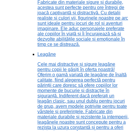
Fabricate din materiale sigure și durabile,
acestea sunt perfecte pentru ore întregi de
joacă captivantă și distractivă. Cu detalii
realiste și culori vii, figurinele noastre pe arc
sunt ideale pentru jocuri de rol și aventuri
imaginare. Ele aduc personajele preferate
ale copiilor în viață și îi încurajează să-și
dezvolte abilitățile sociale și emoționale în
timp ce se distrează.
Leagăne
Cele mai distractive și sigure leagăne
pentru copii le găsiți în oferta noastră!
Oferim o gamă variată de leagăne de înaltă
calitate, fiind alegerea perfectă pentru
părinții care doresc să ofere copiilor lor
momente de bucurie și distracție în
siguranță. Indiferent dacă preferați un
leagăn clasic, sau unul dublu pentru jocuri
de grup, avem modele potrivite pentru toate
vârstele și preferințele. Fabricate din
materiale durabile și rezistente la intemperii,
leagănele noastre sunt concepute pentru a
rezista la uzura constantă și pentru a oferi