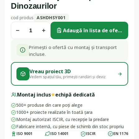
Dinozaurilor
cod produs
ASHDHSY001
−
+
Adaugă în lista de ofertă
Primești o ofertă cu montaj și transport
incluse.
Vreau proiect 3D
Vedem spațiul tău, primești randări și deviz
Montaj inclus
echipă dedicată
500+ produse din care poți alege
1000+ proiecte realizate în toată țara
Montaj autorizat ISCIR, cu recepție la predare
Fabricare internă, cu piese de schimb din stoc propriu
ISO 9001
ISO 14001
ISCIR
EN 1176