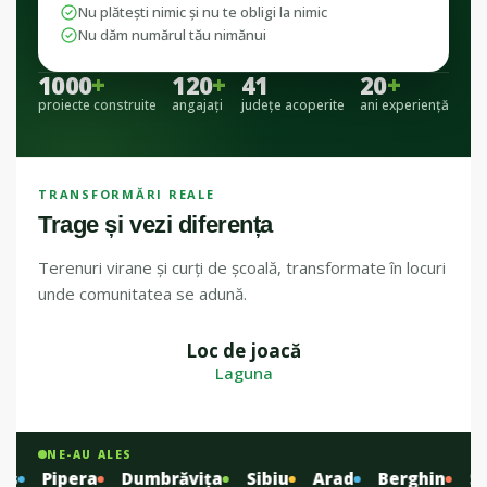
Nu plătești nimic și nu te obligi la nimic
Nu dăm numărul tău nimănui
1000
+
120
+
41
20
+
proiecte construite
angajați
județe acoperite
ani experiență
TRANSFORMĂRI REALE
Trage și vezi diferența
Terenuri virane și curți de școală, transformate în locuri
unde comunitatea se adună.
Loc de joacă
ÎNAINTE
DUPĂ
Laguna
NE-AU ALES
Pipera
Dumbrăvița
Sibiu
Arad
Berghin
Slăn