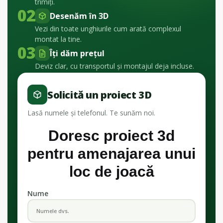
trimiți.
02
Desenăm în 3D
Vezi din toate unghiurile cum arată complexul
montat la tine.
03
Îți dăm prețul
Deviz clar, cu transportul și montajul deja incluse.
Solicită un proiect 3D
Lasă numele și telefonul. Te sunăm noi.
Doresc proiect 3d
pentru amenajarea unui
loc de joacă
Nume