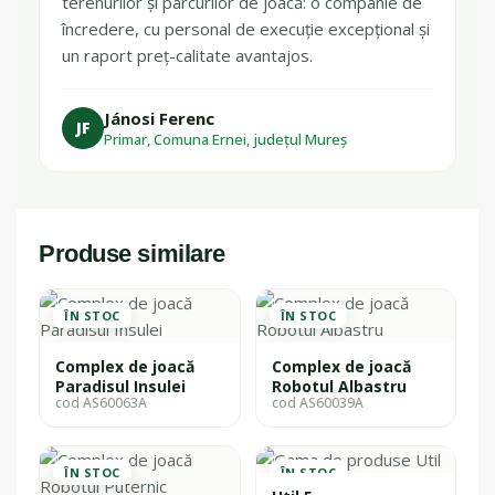
terenurilor și parcurilor de joacă: o companie de
încredere, cu personal de execuție excepțional și
un raport preț-calitate avantajos.
Jánosi Ferenc
JF
Primar, Comuna Ernei, județul Mureș
Produse similare
ÎN STOC
ÎN STOC
Complex de joacă
Complex de joacă
Paradisul Insulei
Robotul Albastru
cod AS60063A
cod AS60039A
ÎN STOC
ÎN STOC