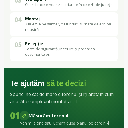
03
Cu mijloacele noastre, oriunde în cele 41 de județe.
04
Montaj
2 la 4 zile pe șantier, cu fundații turnate de echipa
noastră.
05
Recepție
Teste de siguranță, instruire și predarea
documentelor.
Te ajutăm
să te decizi
Spune-ne cât de mare e terenul și îți arătăm cum
ar arăta complexul montat acolo.
01
Măsurăm terenul
Venim la tine sau lucrăm după planul pe care ni-l