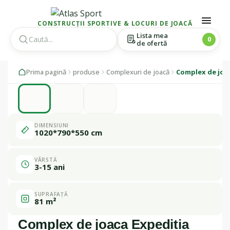
CONSTRUCȚII SPORTIVE & LOCURI DE JOACĂ
Lista mea
0
de ofertă
Skip
Skip
1 / 3
Prima pagină
produse
Complexuri de joacă
Complex de joac
to
to
navigation
content
Fabricat în
România
DIMENSIUNI
1020*790*550 cm
VÂRSTĂ
3-15 ani
SUPRAFAȚĂ
81 m²
Complex de joaca Expeditia