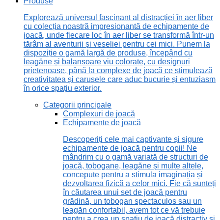
Produse
Explorează universul fascinant al distracției în aer liber
cu colecția noastră impresionantă de echipamente de
joacă, unde fiecare loc în aer liber se transformă într-un
tărâm al aventurii și veseliei pentru cei mici. Punem la
dispoziție o gamă largă de produse, începând cu
leagăne și balansoare viu colorate, cu designuri
prietenoase, până la complexe de joacă ce stimulează
creativitatea și carusele care aduc bucurie și entuziasm
în orice spațiu exterior.
Categorii principale
Complexuri de joacă
Echipamente de joacă
Descoperiți cele mai captivante și sigure
echipamente de joacă pentru copii! Ne
mândrim cu o gamă variată de structuri de
joacă, tobogane, leagăne și multe altele,
concepute pentru a stimula imaginația și
dezvoltarea fizică a celor mici. Fie că sunteți
în căutarea unui set de joacă pentru
grădină, un tobogan spectaculos sau un
leagăn confortabil, avem tot ce vă trebuie
pentru a crea un spațiu de joacă distractiv și