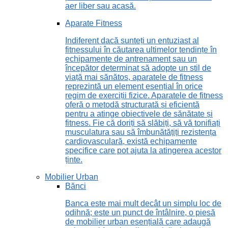
aer liber sau acasă.
Aparate Fitness
Indiferent dacă sunteți un entuziast al
fitnessului în căutarea ultimelor tendințe în
echipamente de antrenament sau un
începător determinat să adopte un stil de
viață mai sănătos, aparatele de fitness
reprezintă un element esențial în orice
regim de exerciții fizice. Aparatele de fitness
oferă o metodă structurată și eficientă
pentru a atinge obiectivele de sănătate și
fitness. Fie că doriți să slăbiți, să vă tonifiați
musculatura sau să îmbunătățiți rezistența
cardiovasculară, există echipamente
specifice care pot ajuta la atingerea acestor
ținte.
Mobilier Urban
Bănci
Banca este mai mult decât un simplu loc de
odihnă; este un punct de întâlnire, o piesă
de mobilier urban esențială care adaugă