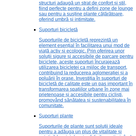
structuri adaugă un strat de confort și stil,
fiind perfecte pentru a defini zone de lounge
sau pentru a susține plante cățărătoare,
oferind umbră și intimitate.
Suporturi bicicletă
Suporturile de bicicletă reprezintă un
element esențial în facilitarea unui mod de
viață activ și ecologic. Prin oferirea unor
soluții sigure și accesibile de parcare pentru
biciclete, aceste suporturi încurajează
utilizarea bicicletei ca mijloc de transport,
contribuind la reducerea aglomerației și a
poluării în orașe. Investiția în suporturi de
bicicletă de calitate este un pas important în
transformarea spațiilor urbane în zone mai
prietenoase și accesibile pentru cicliști,
promovând sănătatea și sustenabilitatea în
comunitate.
Suporturi plante
Suporturile de plante sunt soluții ideale
pentru a adăuga un plus de vitalitate și