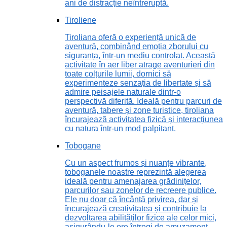
ani de distracție neîntreruptă.
Tiroliene
Tiroliana oferă o experiență unică de
aventură, combinând emoția zborului cu
siguranța, într-un mediu controlat. Această
activitate în aer liber atrage aventurieri din
toate colțurile lumii, dornici să
experimenteze senzația de libertate și să
admire peisajele naturale dintr-o
perspectivă diferită. Ideală pentru parcuri de
aventură, tabere și zone turistice, tiroliana
încurajează activitatea fizică și interacțiunea
cu natura într-un mod palpitant.
Tobogane
Cu un aspect frumos și nuanțe vibrante,
toboganele noastre reprezintă alegerea
ideală pentru amenajarea grădinițelor,
parcurilor sau zonelor de recreere publice.
Ele nu doar că încântă privirea, dar și
încurajează creativitatea și contribuie la
dezvoltarea abilităților fizice ale celor mici,
asigurându-le ore întregi de amuzament.