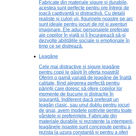
Fabricate din materiale sigure și durabile,
acestea sunt perfecte pentru ore întregi de
joacă captivantă și distractivă. Cu detalii
realiste și culori vii, figurinele noastre pe arc
sunt ideale pentru jocuri de rol și aventuri
imaginare. Ele aduc personajele preferate
ale copiilor în viață și îi încurajează să-și
dezvolte abilitățile sociale și emoționale în
timp ce se distrează.
Leagăne
Cele mai distractive și sigure leagăne
pentru copii le găsiți în oferta noastră!
Oferim o gamă variată de leagăne de înaltă
calitate, fiind alegerea perfectă pentru
părinții care doresc să ofere copiilor lor
momente de bucurie și distracție în
siguranță. Indiferent dacă preferați un
leagăn clasic, sau unul dublu pentru jocuri
de grup, avem modele potrivite pentru toate
vârstele și preferințele. Fabricate din
materiale durabile și rezistente la intemperii,
leagănele noastre sunt concepute pentru a
rezista la uzura constantă și pentru a oferi