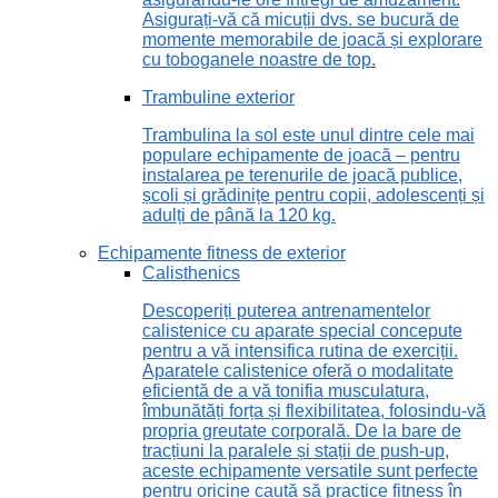
Asigurați-vă că micuții dvs. se bucură de
momente memorabile de joacă și explorare
cu toboganele noastre de top.
Trambuline exterior
Trambulina la sol este unul dintre cele mai
populare echipamente de joacă – pentru
instalarea pe terenurile de joacă publice,
școli și grădinițe pentru copii, adolescenți și
adulți de până la 120 kg.
Echipamente fitness de exterior
Calisthenics
Descoperiți puterea antrenamentelor
calistenice cu aparate special concepute
pentru a vă intensifica rutina de exerciții.
Aparatele calistenice oferă o modalitate
eficientă de a vă tonifia musculatura,
îmbunătăți forța și flexibilitatea, folosindu-vă
propria greutate corporală. De la bare de
tracțiuni la paralele și stații de push-up,
aceste echipamente versatile sunt perfecte
pentru oricine caută să practice fitness în