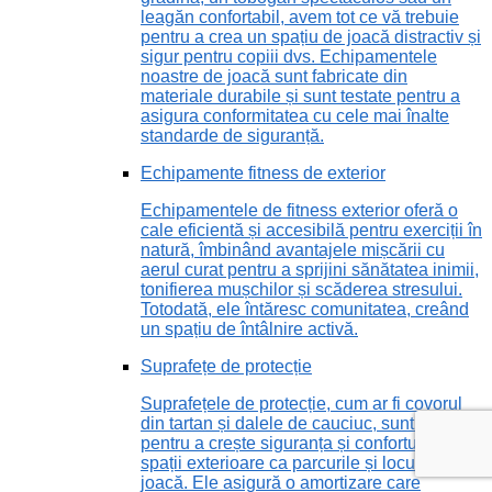
leagăn confortabil, avem tot ce vă trebuie
pentru a crea un spațiu de joacă distractiv și
sigur pentru copiii dvs. Echipamentele
noastre de joacă sunt fabricate din
materiale durabile și sunt testate pentru a
asigura conformitatea cu cele mai înalte
standarde de siguranță.
Echipamente fitness de exterior
Echipamentele de fitness exterior oferă o
cale eficientă și accesibilă pentru exerciții în
natură, îmbinând avantajele mișcării cu
aerul curat pentru a sprijini sănătatea inimii,
tonifierea mușchilor și scăderea stresului.
Totodată, ele întăresc comunitatea, creând
un spațiu de întâlnire activă.
Suprafețe de protecție
Suprafețele de protecție, cum ar fi covorul
din tartan și dalele de cauciuc, sunt vitale
pentru a crește siguranța și confortul în
spații exterioare ca parcurile și locurile de
joacă. Ele asigură o amortizare care