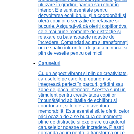
utilizare în grădini, parcuri sau chiar în
interior. Ele sunt esențiale pentru
dezvoltarea echilibrului și a coordonării și
oferă copiilor o senzație de relaxare și
bucurie. Asigurați-vă că oferiți copiilor dvs.
cele mai bune momente de distracție și
relaxare cu balansoarele noastre de
încredere. Comandați acum și transformați
orice spațiu într-un loc de joacă minunat și
plin de veselie pentru cei mici!
Caruseluri
Cu un aspect vibrant și plin de creativitate,
caruselele pe care le propunem se
integrează perfect în parcuri, grădini sau
zone de joacă interioare. Acestea sunt un
stimulent pentru creativitatea copiilor,
îmbunătățind abilitățile de echilibru și
coordonare, și le oferă o aventură
memorabilă. Este esențial să le oferiți celor
mici ocazia de a se bucura de momente
pline de distracție și explorare cu ajutorul
caruselelor noastre de încredere. Plasați
comanda acum pentru a transforma orice