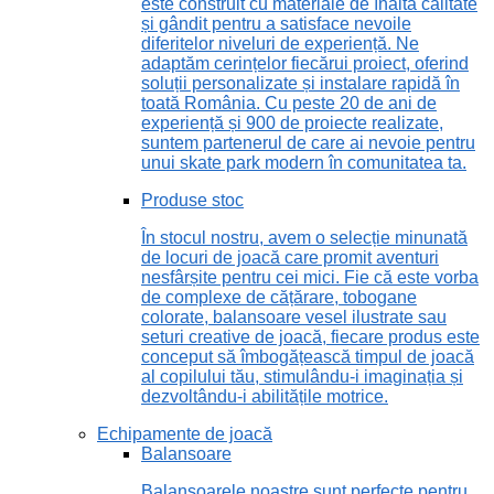
este construit cu materiale de înaltă calitate
și gândit pentru a satisface nevoile
diferitelor niveluri de experiență. Ne
adaptăm cerințelor fiecărui proiect, oferind
soluții personalizate și instalare rapidă în
toată România. Cu peste 20 de ani de
experiență și 900 de proiecte realizate,
suntem partenerul de care ai nevoie pentru
unui skate park modern în comunitatea ta.
Produse stoc
În stocul nostru, avem o selecție minunată
de locuri de joacă care promit aventuri
nesfârșite pentru cei mici. Fie că este vorba
de complexe de cățărare, tobogane
colorate, balansoare vesel ilustrate sau
seturi creative de joacă, fiecare produs este
conceput să îmbogățească timpul de joacă
al copilului tău, stimulându-i imaginația și
dezvoltându-i abilitățile motrice.
Echipamente de joacă
Balansoare
Balansoarele noastre sunt perfecte pentru