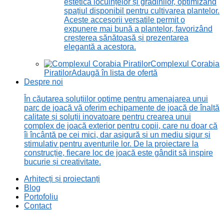
estetică locuințelor și grădinilor, optimizând
spațiul disponibil pentru cultivarea plantelor.
Aceste accesorii versatile permit o
expunere mai bună a plantelor, favorizând
creșterea sănătoasă și prezentarea
elegantă a acestora.
Complexul Corabia
Piratilor
Adaugă în lista de ofertă
Despre noi
În căutarea soluțiilor optime pentru amenajarea unui
parc de joacă vă oferim echipamente de joacă de înaltă
calitate și soluții inovatoare pentru crearea unui
complex de joacă exterior pentru copii, care nu doar că
îi încântă pe cei mici, dar asigură și un mediu sigur și
stimulativ pentru aventurile lor. De la proiectare la
construcție, fiecare loc de joacă este gândit să inspire
bucurie și creativitate.
Arhitecți și proiectanți
Blog
Portofoliu
Contact