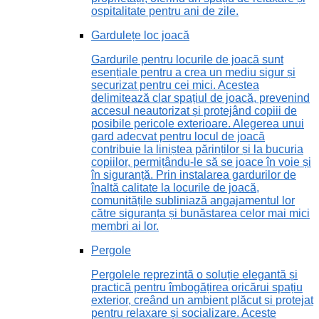
ospitalitate pentru ani de zile.
Gardulețe loc joacă
Gardurile pentru locurile de joacă sunt
esențiale pentru a crea un mediu sigur și
securizat pentru cei mici. Acestea
delimitează clar spațiul de joacă, prevenind
accesul neautorizat și protejând copiii de
posibile pericole exterioare. Alegerea unui
gard adecvat pentru locul de joacă
contribuie la liniștea părinților și la bucuria
copiilor, permițându-le să se joace în voie și
în siguranță. Prin instalarea gardurilor de
înaltă calitate la locurile de joacă,
comunitățile subliniază angajamentul lor
către siguranța și bunăstarea celor mai mici
membri ai lor.
Pergole
Pergolele reprezintă o soluție elegantă și
practică pentru îmbogățirea oricărui spațiu
exterior, creând un ambient plăcut și protejat
pentru relaxare și socializare. Aceste