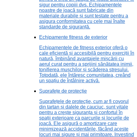
sigur pentru copiii dvs. Echipamentele
noastre de joacă sunt fabricate din
materiale durabile și sunt testate pentru a
asigura conformitatea cu cele mai înalte
standarde de siguranță.
Echipamente fitness de exterior
Echipamentele de fitness exterior oferă o
cale eficientă și accesibilă pentru exerciții în
natură, îmbinând avantajele mișcării cu
aerul curat pentru a sprijini sănătatea inimii,
tonifierea mușchilor și scăderea stresului.
Totodată, ele întăresc comunitatea, creând
un spațiu de întâlnire activă.
Suprafețe de protecție
Suprafețele de protecție, cum ar fi covorul
din tartan și dalele de cauciuc, sunt vitale
pentru a crește siguranța și confortul în
spații exterioare ca parcurile și locurile de
joacă. Ele asigură o amortizare care
minimizează accidentările, făcând aceste
locuri mai sigure și mai primitoare. Investind