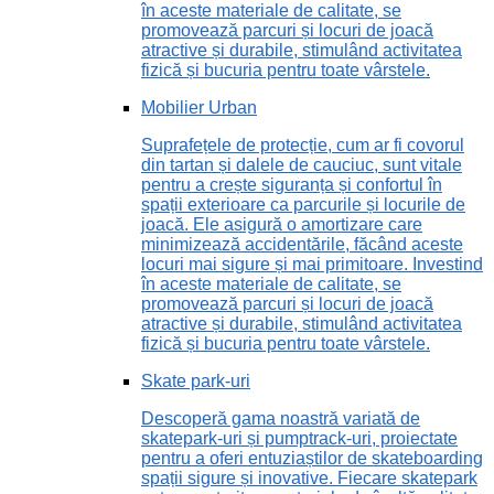
în aceste materiale de calitate, se
promovează parcuri și locuri de joacă
atractive și durabile, stimulând activitatea
fizică și bucuria pentru toate vârstele.
Mobilier Urban
Suprafețele de protecție, cum ar fi covorul
din tartan și dalele de cauciuc, sunt vitale
pentru a crește siguranța și confortul în
spații exterioare ca parcurile și locurile de
joacă. Ele asigură o amortizare care
minimizează accidentările, făcând aceste
locuri mai sigure și mai primitoare. Investind
în aceste materiale de calitate, se
promovează parcuri și locuri de joacă
atractive și durabile, stimulând activitatea
fizică și bucuria pentru toate vârstele.
Skate park-uri
Descoperă gama noastră variată de
skatepark-uri și pumptrack-uri, proiectate
pentru a oferi entuziaștilor de skateboarding
spații sigure și inovative. Fiecare skatepark