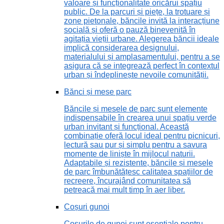
valoare și funcționalitate oricărui spațiu
public. De la parcuri și piețe, la trotuare și
zone pietonale, băncile invită la interacțiune
socială și oferă o pauză binevenită în
agitația vieții urbane. Alegerea băncii ideale
implică considerarea designului,
materialului și amplasamentului, pentru a se
asigura că se integrează perfect în contextul
urban și îndeplinește nevoile comunității.
Bănci și mese parc
Băncile și mesele de parc sunt elemente
indispensabile în crearea unui spațiu verde
urban invitant și funcțional. Această
combinație oferă locul ideal pentru picnicuri,
lectură sau pur și simplu pentru a savura
momente de liniște în mijlocul naturii.
Adaptabile și rezistente, băncile și mesele
de parc îmbunătățesc calitatea spațiilor de
recreere, încurajând comunitatea să
petreacă mai mult timp în aer liber.
Coșuri gunoi
Coșurile de gunoi sunt esențiale pentru