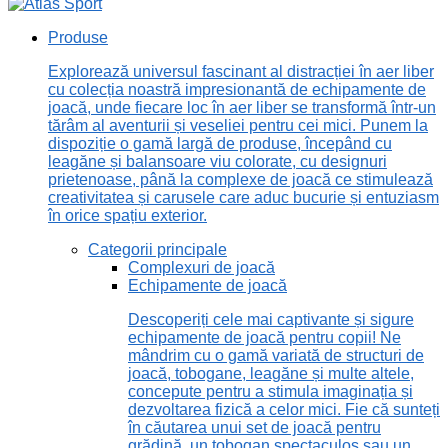
Produse
Explorează universul fascinant al distracției în aer liber
cu colecția noastră impresionantă de echipamente de
joacă, unde fiecare loc în aer liber se transformă într-un
tărâm al aventurii și veseliei pentru cei mici. Punem la
dispoziție o gamă largă de produse, începând cu
leagăne și balansoare viu colorate, cu designuri
prietenoase, până la complexe de joacă ce stimulează
creativitatea și carusele care aduc bucurie și entuziasm
în orice spațiu exterior.
Categorii principale
Complexuri de joacă
Echipamente de joacă
Descoperiți cele mai captivante și sigure
echipamente de joacă pentru copii! Ne
mândrim cu o gamă variată de structuri de
joacă, tobogane, leagăne și multe altele,
concepute pentru a stimula imaginația și
dezvoltarea fizică a celor mici. Fie că sunteți
în căutarea unui set de joacă pentru
grădină, un tobogan spectaculos sau un