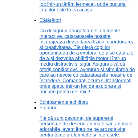
loc într-un tărâm fermecat, unde bucuria
copiilor este la ea acasă!
Cățărători
Cu designuri atrăgătoare și elemente
interactive, cataratoarele noastre
încurajează dezvoltarea fizică, coordonarea
și creativitatea. Ele oferă copiilor
oportunitatea de a explora, de a se cățăra și
de a-și dezvolta abilitățile motorii într-un
mediu distractiv și sigur. Asigurați-vă că
oferiți copiilor dvs. aventura și stimularea de
care au nevoie cu cataratoarele noastre de
încredere. Comandați acum și transformați
orice spațiu într-un loc de explorare și
bucurie pentru cei mici!
Echipamente echilibru
Figurine
Fie că sunt pasionați de supereroi,
personaje de desene animate sau animale
adorabile, avem figurine pe arc potrivite
pentru toate preferințele și interesele.