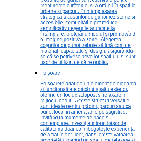
menținerea curățeniei și a ordinii în spațiile
urbane și parcuri. Prin amplasarea
strategică a coșurilor de gunoi rezistente și
accesibile, comunitățile pot reduce
semnificativ deșeurile aruncate la
întâmplare, protejând mediul și promovând
o imagine pozitivă a zonei. Alegerea
coșurilor de gunoi trebuie să țină cont de
material, capacitate și design, asigurându-
se că se potrivesc nevoilor spațiului și sunt
ușor de utilizat de către public.
Foișoare
Foișoarele adaugă un element de eleganță
și funcționalitate oricărui spațiu exterior,
oferind un loc de adăpost și relaxare în
mijlocul naturii. Aceste structuri versatile
sunt ideale pentru grădini, parcuri sau ca
punct focal în amenajările peisagistice,
invitând la momente de pace și
contemplare. Investiția într-un foișor de
calitate nu doar că îmbogățește experiența
de a trăi în aer liber, dar și crește valoarea
proprietății, oferind un spațiu de relaxare și