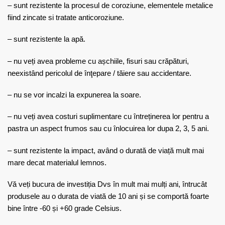
– sunt rezistente la procesul de coroziune, elementele metalice
fiind zincate si tratate anticoroziune.
– sunt rezistente la apă.
– nu veți avea probleme cu așchiile, fisuri sau crăpături,
neexistând pericolul de înţepare / tăiere sau accidentare.
– nu se vor incalzi la expunerea la soare.
– nu veți avea costuri suplimentare cu întreținerea lor pentru a
pastra un aspect frumos sau cu înlocuirea lor dupa 2, 3, 5 ani.
– sunt rezistente la impact, având o durată de viață mult mai
mare decat materialul lemnos.
Vă veți bucura de investiția Dvs în mult mai mulți ani, întrucât
produsele au o durata de viată de 10 ani și se comportă foarte
bine între -60 și +60 grade Celsius.