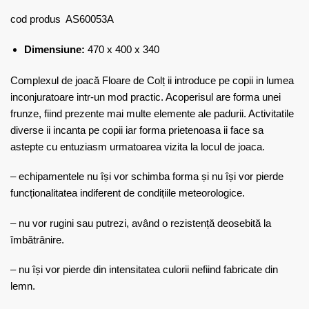
cod produs AS60053A
Dimensiune:
470 x 400 x 340
Complexul de joacă Floare de Colț ii introduce pe copii in lumea
inconjuratoare intr-un mod practic. Acoperisul are forma unei
frunze, fiind prezente mai multe elemente ale padurii. Activitatile
diverse ii incanta pe copii iar forma prietenoasa ii face sa
astepte cu entuziasm urmatoarea vizita la locul de joaca.
– echipamentele nu își vor schimba forma și nu își vor pierde
funcționalitatea indiferent de condițiile meteorologice.
– nu vor rugini sau putrezi, având o rezistență deosebită la
îmbătrânire.
– nu își vor pierde din intensitatea culorii nefiind fabricate din
lemn.