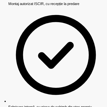
Montaj autorizat ISCIR, cu recepție la predare
Fabricare internă, cu piese de schimb din stoc propriu