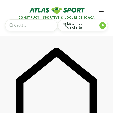
CONSTRUCȚII SPORTIVE & LOCURI DE JOACĂ
Lista mea
0
de ofertă
Skip
Skip
to
to
navigation
content