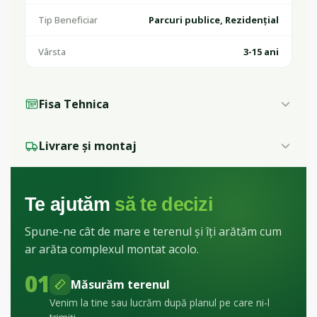
Tip Beneficiar
Parcuri publice, Rezidențial
Vârsta
3-15 ani
Fisa Tehnica
Livrare și montaj
Te ajutăm
să te decizi
Spune-ne cât de mare e terenul și îți arătăm cum
ar arăta complexul montat acolo.
01
Măsurăm terenul
Venim la tine sau lucrăm după planul pe care ni-l