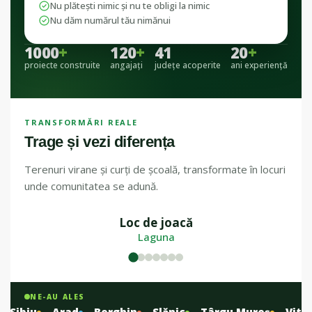
Nu plătești nimic și nu te obligi la nimic
Nu dăm numărul tău nimănui
1000
+
120
+
41
20
+
proiecte construite
angajați
județe acoperite
ani experiență
TRANSFORMĂRI REALE
Trage și vezi diferența
Terenuri virane și curți de școală, transformate în locuri
unde comunitatea se adună.
Loc de joacă
ÎNAINTE
DUPĂ
Laguna
NE-AU ALES