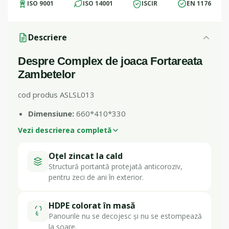
ISO 9001
ISO 14001
ISCIR
EN 1176
Descriere
Despre Complex de joaca Fortareata
Zambetelor
cod produs ASLSL013
Dimensiune:
660*410*330
Vezi descrierea completă
Oțel zincat la cald
Structură portantă protejată anticoroziv,
pentru zeci de ani în exterior.
HDPE colorat în masă
Panourile nu se decojesc și nu se estompează
la soare.