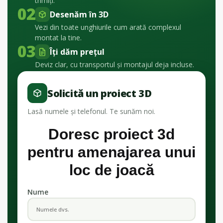
trimiți.
02
Desenăm în 3D
Vezi din toate unghiurile cum arată complexul
montat la tine.
03
Îți dăm prețul
Deviz clar, cu transportul și montajul deja incluse.
Solicită un proiect 3D
Lasă numele și telefonul. Te sunăm noi.
Doresc proiect 3d
pentru amenajarea unui
loc de joacă
Nume