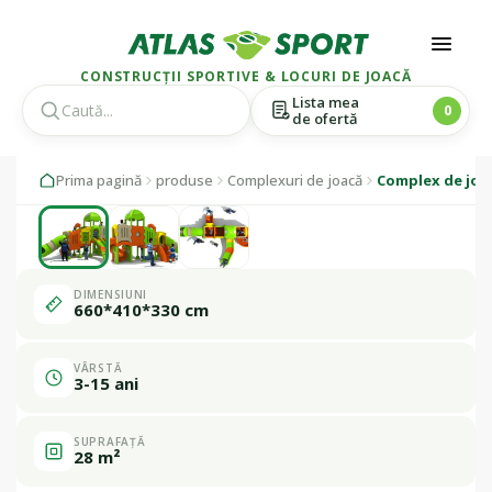
CONSTRUCȚII SPORTIVE & LOCURI DE JOACĂ
Lista mea
0
de ofertă
Skip
Skip
1 / 3
Prima pagină
produse
Complexuri de joacă
Complex de joa
to
to
navigation
content
Fabricat în
România
DIMENSIUNI
660*410*330 cm
VÂRSTĂ
3-15 ani
SUPRAFAȚĂ
28 m²