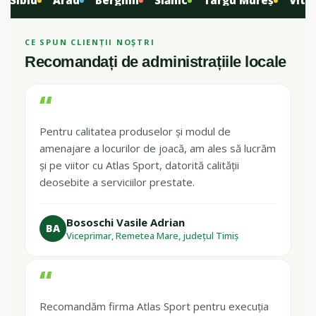
Sibiu
Arad
Berghin
Slănic
Târgu Mureș
Vita Be
CE SPUN CLIENȚII NOȘTRI
Recomandați de administrațiile locale
“
Pentru calitatea produselor și modul de
amenajare a locurilor de joacă, am ales să lucrăm
și pe viitor cu Atlas Sport, datorită calității
deosebite a serviciilor prestate.
Bososchi Vasile Adrian
BA
Viceprimar, Remetea Mare, județul Timiș
“
Recomandăm firma Atlas Sport pentru execuția