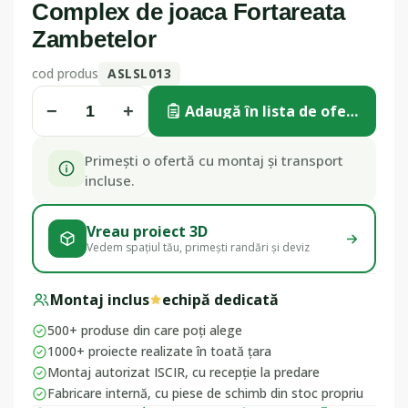
Complex de joaca Fortareata
Zambetelor
cod produs
ASLSL013
−
+
Adaugă în lista de ofertă
Primești o ofertă cu montaj și transport
incluse.
Vreau proiect 3D
Vedem spațiul tău, primești randări și deviz
Montaj inclus
echipă dedicată
500+ produse din care poți alege
1000+ proiecte realizate în toată țara
Montaj autorizat ISCIR, cu recepție la predare
Fabricare internă, cu piese de schimb din stoc propriu