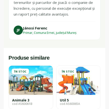
terenurilor și parcurilor de joacă: o companie de
încredere, cu personal de execuție excepțional și
un raport preț-calitate avantajos.
Jánosi Ferenc
JF
Primar, Comuna Ernei, județul Mureș
Produse similare
ÎN STOC
ÎN STOC
Animale 3
Util 5
cod AS60061B
cod AS60065A