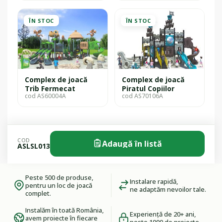
ÎN STOC
ÎN STOC
Complex de joacă
Complex de joacă
Trib Fermecat
Piratul Copiilor
cod AS60004A
cod AS70106A
COD
Adaugă în listă
ASLSL013
Peste 500 de produse,
Instalare rapidă,
pentru un loc de joacă
ne adaptăm nevoilor tale.
complet.
Instalăm în toată România,
Experiență de 20+ ani,
avem proiecte în fiecare
peste 1000 de proiecte.