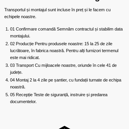
Transportul și montajul sunt incluse în preț și le facem cu
echipele noastre.
01
Confirmare comandă
Semnăm contractul și stabilim data
montajului.
02
Producție
Pentru produsele noastre: 15 la 25 de zile
lucrătoare, în fabrica noastră. Pentru alți furnizori termenul
este mai ridicat.
03
Transport
Cu mijloacele noastre, oriunde în cele 41 de
județe.
04
Montaj
2 la 4 zile pe șantier, cu fundații turnate de echipa
noastră.
05
Recepție
Teste de siguranță, instruire și predarea
documentelor.