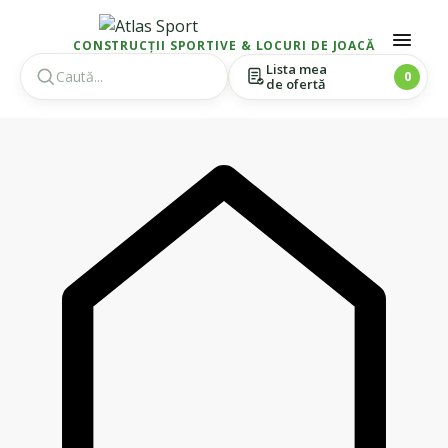
CONSTRUCȚII SPORTIVE & LOCURI DE JOACĂ
Lista mea
0
de ofertă
Skip
Skip
to
to
navigation
content