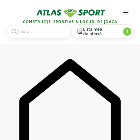
CONSTRUCȚII SPORTIVE & LOCURI DE JOACĂ
Lista mea
1
de ofertă
Skip
Skip
to
to
navigation
content