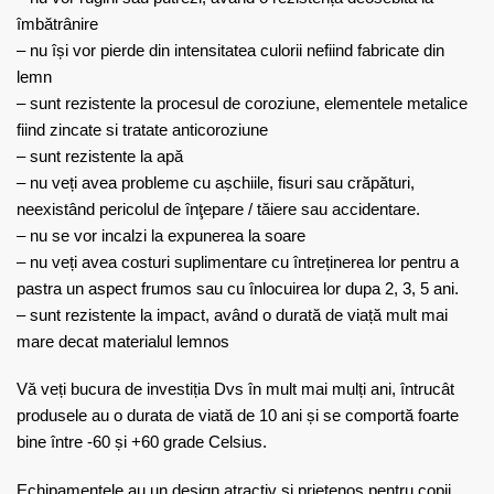
îmbătrânire
– nu își vor pierde din intensitatea culorii nefiind fabricate din
lemn
– sunt rezistente la procesul de coroziune, elementele metalice
fiind zincate si tratate anticoroziune
– sunt rezistente la apă
– nu veți avea probleme cu așchiile, fisuri sau crăpături,
neexistând pericolul de înţepare / tăiere sau accidentare.
– nu se vor incalzi la expunerea la soare
– nu veți avea costuri suplimentare cu întreținerea lor pentru a
pastra un aspect frumos sau cu înlocuirea lor dupa 2, 3, 5 ani.
– sunt rezistente la impact, având o durată de viață mult mai
mare decat materialul lemnos
Vă veți bucura de investiția Dvs în mult mai mulți ani, întrucât
produsele au o durata de viată de 10 ani și se comportă foarte
bine între -60 și +60 grade Celsius.
Echipamentele au un design atractiv și prietenos pentru copii