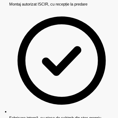
Montaj autorizat ISCIR, cu recepție la predare
Fabricare internă, cu piese de schimb din stoc propriu