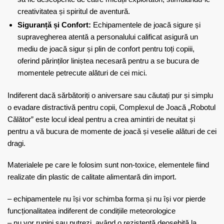
creativitatea și spiritul de aventură.
Siguranță și Confort:
Echipamentele de joacă sigure și
supravegherea atentă a personalului calificat asigură un
mediu de joacă sigur și plin de confort pentru toți copiii,
oferind părinților liniștea necesară pentru a se bucura de
momentele petrecute alături de cei mici.
Indiferent dacă sărbătoriți o aniversare sau căutați pur și simplu
o evadare distractivă pentru copii, Complexul de Joacă „Robotul
Călător” este locul ideal pentru a crea amintiri de neuitat și
pentru a vă bucura de momente de joacă și veselie alături de cei
dragi.
Materialele pe care le folosim sunt non-toxice, elementele fiind
realizate din plastic de calitate alimentară din import.
– echipamentele nu își vor schimba forma și nu își vor pierde
funcționalitatea indiferent de condițiile meteorologice
– nu vor rugini sau putrezi, având o rezistență deosebită la