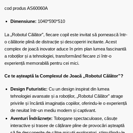
cod produs AS60060A
Dimensiune:
1040*590*510
La „Robotul Călător”, fiecare copil este invitat să pornească într-
o călătorie plină de distracție și descoperiri incitante. Acest
complex de joacă inovator aduce în prim plan lumea fascinantă
a roboților și a tehnologiei, transformând fiecare zi într-o
experiență memorabilă pentru cei mici.
Ce te așteaptă la Complexul de Joacă „Robotul Călător”?
Design Futuristic:
Cu un design inspirat din lumea
tehnologiei avansate și a roboților, „Robotul Călător” atrage
privirile și încântă imaginația copiilor, oferindu-le o experiență
de neuitat într-un mediu modern și captivant.
Aventuri Îndrăznețe:
Tobogane spectaculoase, căsuțe
interactive și trasee de cățărare pline de provocări așteaptă
să fie descoperite de către micuții exploratori, stimulându-le