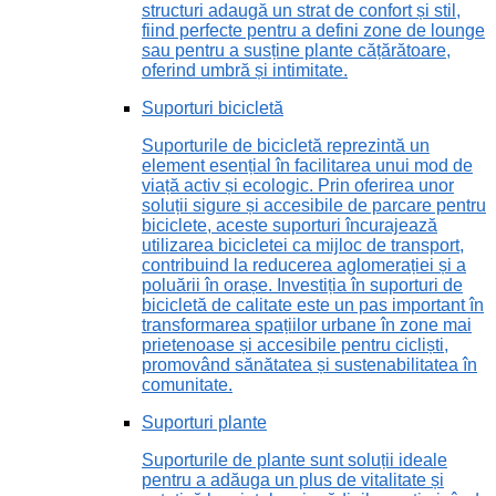
structuri adaugă un strat de confort și stil,
fiind perfecte pentru a defini zone de lounge
sau pentru a susține plante cățărătoare,
oferind umbră și intimitate.
Suporturi bicicletă
Suporturile de bicicletă reprezintă un
element esențial în facilitarea unui mod de
viață activ și ecologic. Prin oferirea unor
soluții sigure și accesibile de parcare pentru
biciclete, aceste suporturi încurajează
utilizarea bicicletei ca mijloc de transport,
contribuind la reducerea aglomerației și a
poluării în orașe. Investiția în suporturi de
bicicletă de calitate este un pas important în
transformarea spațiilor urbane în zone mai
prietenoase și accesibile pentru cicliști,
promovând sănătatea și sustenabilitatea în
comunitate.
Suporturi plante
Suporturile de plante sunt soluții ideale
pentru a adăuga un plus de vitalitate și