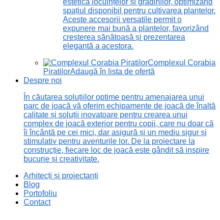
estetică locuințelor și grădinilor, optimizând
spațiul disponibil pentru cultivarea plantelor.
Aceste accesorii versatile permit o
expunere mai bună a plantelor, favorizând
creșterea sănătoasă și prezentarea
elegantă a acestora.
Complexul Corabia
Piratilor
Adaugă în lista de ofertă
Despre noi
În căutarea soluțiilor optime pentru amenajarea unui
parc de joacă vă oferim echipamente de joacă de înaltă
calitate și soluții inovatoare pentru crearea unui
complex de joacă exterior pentru copii, care nu doar că
îi încântă pe cei mici, dar asigură și un mediu sigur și
stimulativ pentru aventurile lor. De la proiectare la
construcție, fiecare loc de joacă este gândit să inspire
bucurie și creativitate.
Arhitecți și proiectanți
Blog
Portofoliu
Contact