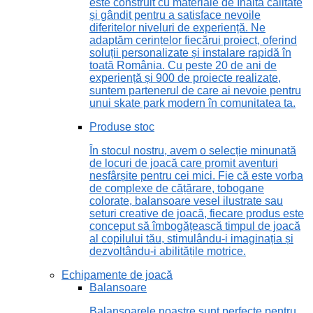
este construit cu materiale de înaltă calitate
și gândit pentru a satisface nevoile
diferitelor niveluri de experiență. Ne
adaptăm cerințelor fiecărui proiect, oferind
soluții personalizate și instalare rapidă în
toată România. Cu peste 20 de ani de
experiență și 900 de proiecte realizate,
suntem partenerul de care ai nevoie pentru
unui skate park modern în comunitatea ta.
Produse stoc
În stocul nostru, avem o selecție minunată
de locuri de joacă care promit aventuri
nesfârșite pentru cei mici. Fie că este vorba
de complexe de cățărare, tobogane
colorate, balansoare vesel ilustrate sau
seturi creative de joacă, fiecare produs este
conceput să îmbogățească timpul de joacă
al copilului tău, stimulându-i imaginația și
dezvoltându-i abilitățile motrice.
Echipamente de joacă
Balansoare
Balansoarele noastre sunt perfecte pentru