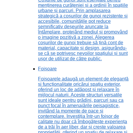
menținerea curățeniei și a ordinii în spațiile
urbane și parcuri. Prin amplasarea
strategică a coșurilor de gunoi rezistente și
accesibile, comunitățile pot reduce
semnificativ deșeurile aruncate la
întâmplare, protejând mediul și promovând
o imagine pozitivă a zonei. Alegerea
coșurilor de gunoi trebuie să țină cont de
material, capacitate și design, asigurându-
se că se potrivesc nevoilor spațiului și sunt
ușor de utilizat de către public.
Foișoare
Foișoarele adaugă un element de eleganță
și funcționalitate oricărui spațiu exterior,
oferind un loc de adăpost și relaxare în
mijlocul naturii. Aceste structuri versatile
sunt ideale pentru grădini, parcuri sau ca
punct focal în amenajările peisagistice,
invitând la momente de pace și
contemplare. Investiția într-un foișor de
calitate nu doar că îmbogățește experiența
de a trăi în aer liber, dar și crește valoarea
proprietății, oferind un spațiu de relaxare și