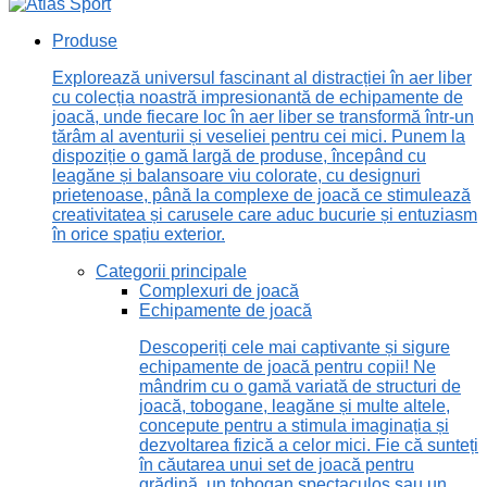
Produse
Explorează universul fascinant al distracției în aer liber
cu colecția noastră impresionantă de echipamente de
joacă, unde fiecare loc în aer liber se transformă într-un
tărâm al aventurii și veseliei pentru cei mici. Punem la
dispoziție o gamă largă de produse, începând cu
leagăne și balansoare viu colorate, cu designuri
prietenoase, până la complexe de joacă ce stimulează
creativitatea și carusele care aduc bucurie și entuziasm
în orice spațiu exterior.
Categorii principale
Complexuri de joacă
Echipamente de joacă
Descoperiți cele mai captivante și sigure
echipamente de joacă pentru copii! Ne
mândrim cu o gamă variată de structuri de
joacă, tobogane, leagăne și multe altele,
concepute pentru a stimula imaginația și
dezvoltarea fizică a celor mici. Fie că sunteți
în căutarea unui set de joacă pentru
grădină, un tobogan spectaculos sau un