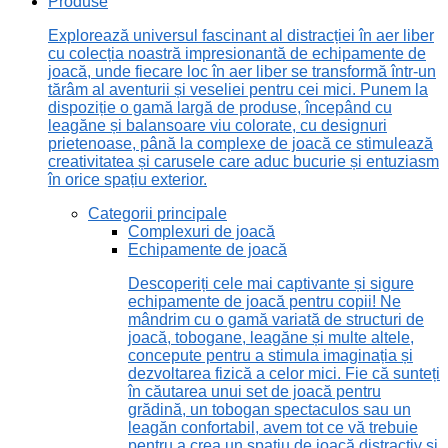
Produse
Explorează universul fascinant al distracției în aer liber
cu colecția noastră impresionantă de echipamente de
joacă, unde fiecare loc în aer liber se transformă într-un
tărâm al aventurii și veseliei pentru cei mici. Punem la
dispoziție o gamă largă de produse, începând cu
leagăne și balansoare viu colorate, cu designuri
prietenoase, până la complexe de joacă ce stimulează
creativitatea și carusele care aduc bucurie și entuziasm
în orice spațiu exterior.
Categorii principale
Complexuri de joacă
Echipamente de joacă
Descoperiți cele mai captivante și sigure
echipamente de joacă pentru copii! Ne
mândrim cu o gamă variată de structuri de
joacă, tobogane, leagăne și multe altele,
concepute pentru a stimula imaginația și
dezvoltarea fizică a celor mici. Fie că sunteți
în căutarea unui set de joacă pentru
grădină, un tobogan spectaculos sau un
leagăn confortabil, avem tot ce vă trebuie
pentru a crea un spațiu de joacă distractiv și