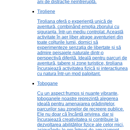
ani de distracție neîntreruptă.
Tiroliene
Tiroliana oferă o experiență unică de
aventură, combinând emoția zborului cu
siguranța, într-un mediu controlat. Această
activitate în aer liber atrage aventurieri din
toate colțurile lumii, dornici să
experimenteze senzația de libertate și să
admire peisajele naturale dintr-o
perspectivă diferită. Ideală pentru parcuri de
aventură, tabere și zone turistice, tiroliana
încurajează activitatea fizică și interacțiunea
cu natura într-un mod palpitant.
Tobogane
Cu un aspect frumos și nuanțe vibrante,
toboganele noastre reprezintă alegerea
ideală pentru amenajarea grădinițelor,
parcurilor sau zonelor de recreere publice.
Ele nu doar că încântă privirea, dar și
încurajează creativitatea și contribuie la
dezvoltarea abilităților fizice ale celor mici,
asigurându-le ore întregi de amuzament.