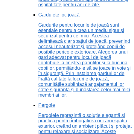
ospitalitate pentru ani de zile.
Gardulețe loc joacă
Gardurile pentru locurile de joacă sunt
esențiale pentru a crea un mediu sigur și
securizat pentru cei mici. Acestea
delimitează clar spațiul de joacă, prevenind
accesul neautorizat și protejând copiii de
posibile pericole exterioare. Alegerea unui
gard adecvat pentru locul de joacă
contribuie la liniștea părinților și la bucuria
copiilor, permițându-le să se joace în voie și
în siguranță. Prin instalarea gardurilor de
înaltă calitate la locurile de joacă,
comunitățile subliniază angajamentul lor
către siguranța și bunăstarea celor mai mici
membri ai lor.
Pergole
Pergolele reprezintă o soluție elegantă și
practică pentru îmbogățirea oricărui spațiu
exterior, creând un ambient plăcut și protejat
pentru relaxare și socializare. Aceste