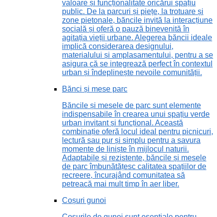
valoare și funcționalitate oricărui spațiu
public. De la parcuri și piețe, la trotuare și
zone pietonale, băncile invită la interacțiune
socială și oferă o pauză binevenită în
agitația vieții urbane. Alegerea băncii ideale
implică considerarea designului,
materialului și amplasamentului, pentru a se
asigura că se integrează perfect în contextul
urban și îndeplinește nevoile comunității.
Bănci și mese parc
Băncile și mesele de parc sunt elemente
indispensabile în crearea unui spațiu verde
urban invitant și funcțional. Această
combinație oferă locul ideal pentru picnicuri,
lectură sau pur și simplu pentru a savura
momente de liniște în mijlocul naturii.
Adaptabile și rezistente, băncile și mesele
de parc îmbunătățesc calitatea spațiilor de
recreere, încurajând comunitatea să
petreacă mai mult timp în aer liber.
Coșuri gunoi
Coșurile de gunoi sunt esențiale pentru