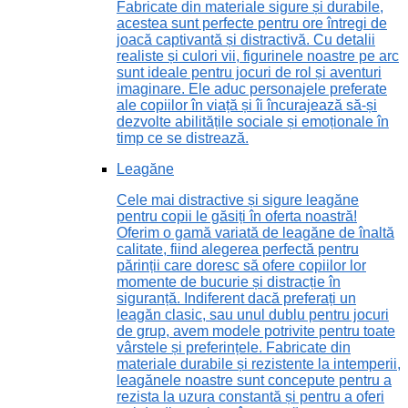
Fabricate din materiale sigure și durabile,
acestea sunt perfecte pentru ore întregi de
joacă captivantă și distractivă. Cu detalii
realiste și culori vii, figurinele noastre pe arc
sunt ideale pentru jocuri de rol și aventuri
imaginare. Ele aduc personajele preferate
ale copiilor în viață și îi încurajează să-și
dezvolte abilitățile sociale și emoționale în
timp ce se distrează.
Leagăne
Cele mai distractive și sigure leagăne
pentru copii le găsiți în oferta noastră!
Oferim o gamă variată de leagăne de înaltă
calitate, fiind alegerea perfectă pentru
părinții care doresc să ofere copiilor lor
momente de bucurie și distracție în
siguranță. Indiferent dacă preferați un
leagăn clasic, sau unul dublu pentru jocuri
de grup, avem modele potrivite pentru toate
vârstele și preferințele. Fabricate din
materiale durabile și rezistente la intemperii,
leagănele noastre sunt concepute pentru a
rezista la uzura constantă și pentru a oferi