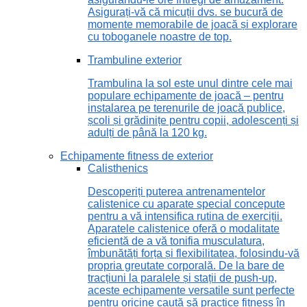
Asigurați-vă că micuții dvs. se bucură de
momente memorabile de joacă și explorare
cu toboganele noastre de top.
Trambuline exterior
Trambulina la sol este unul dintre cele mai
populare echipamente de joacă – pentru
instalarea pe terenurile de joacă publice,
școli și grădinițe pentru copii, adolescenți și
adulți de până la 120 kg.
Echipamente fitness de exterior
Calisthenics
Descoperiți puterea antrenamentelor
calistenice cu aparate special concepute
pentru a vă intensifica rutina de exerciții.
Aparatele calistenice oferă o modalitate
eficientă de a vă tonifia musculatura,
îmbunătăți forța și flexibilitatea, folosindu-vă
propria greutate corporală. De la bare de
tracțiuni la paralele și stații de push-up,
aceste echipamente versatile sunt perfecte
pentru oricine caută să practice fitness în