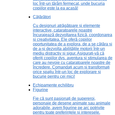
loc într-un tărâm fermecat, unde bucuria
copiilor este la ea acasă!
Cățărători
Cu designuri atrăgătoare și elemente
interactive, cataratoarele noastre
încurajează dezvoltarea fizică, coordonarea
și creativitatea. Ele oferă copiilor
oportunitatea de a explora, de a se cățăra și
de a-și dezvolta abilitățile motorii într-un
mediu distractiv și sigur. Asigurați-vă că
oferiți copiilor dvs. aventura și stimularea de
care au nevoie cu cataratoarele noastre de
încredere. Comandați acum și transformați
orice spațiu într-un loc de explorare și
bucurie pentru cei mici!
Echipamente echilibru
Figurine
Fie că sunt pasionați de supereroi,
personaje de desene animate sau animale
adorabile, avem figurine pe arc potrivite
pentru toate preferințele și interesele.