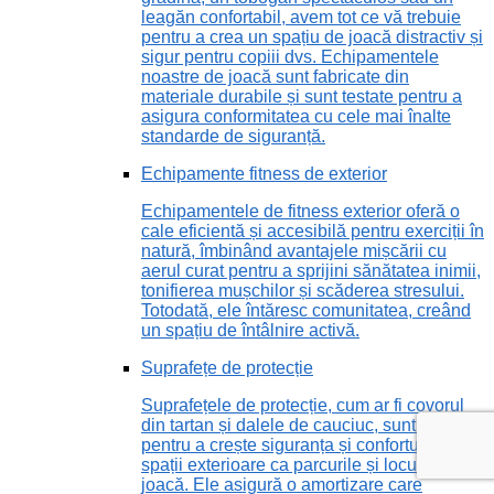
leagăn confortabil, avem tot ce vă trebuie
pentru a crea un spațiu de joacă distractiv și
sigur pentru copiii dvs. Echipamentele
noastre de joacă sunt fabricate din
materiale durabile și sunt testate pentru a
asigura conformitatea cu cele mai înalte
standarde de siguranță.
Echipamente fitness de exterior
Echipamentele de fitness exterior oferă o
cale eficientă și accesibilă pentru exerciții în
natură, îmbinând avantajele mișcării cu
aerul curat pentru a sprijini sănătatea inimii,
tonifierea mușchilor și scăderea stresului.
Totodată, ele întăresc comunitatea, creând
un spațiu de întâlnire activă.
Suprafețe de protecție
Suprafețele de protecție, cum ar fi covorul
din tartan și dalele de cauciuc, sunt vitale
pentru a crește siguranța și confortul în
spații exterioare ca parcurile și locurile de
joacă. Ele asigură o amortizare care