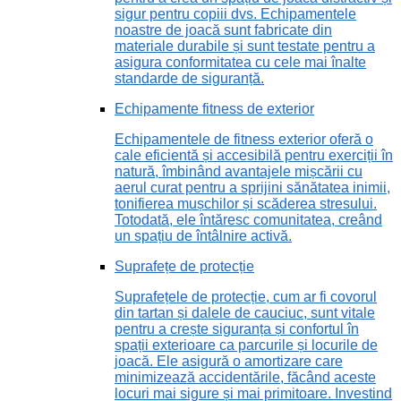
sigur pentru copiii dvs. Echipamentele
noastre de joacă sunt fabricate din
materiale durabile și sunt testate pentru a
asigura conformitatea cu cele mai înalte
standarde de siguranță.
Echipamente fitness de exterior
Echipamentele de fitness exterior oferă o
cale eficientă și accesibilă pentru exerciții în
natură, îmbinând avantajele mișcării cu
aerul curat pentru a sprijini sănătatea inimii,
tonifierea mușchilor și scăderea stresului.
Totodată, ele întăresc comunitatea, creând
un spațiu de întâlnire activă.
Suprafețe de protecție
Suprafețele de protecție, cum ar fi covorul
din tartan și dalele de cauciuc, sunt vitale
pentru a crește siguranța și confortul în
spații exterioare ca parcurile și locurile de
joacă. Ele asigură o amortizare care
minimizează accidentările, făcând aceste
locuri mai sigure și mai primitoare. Investind