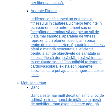
aer liber sau acasă.
Aparate Fitness
Indiferent dacă sunteți un entuziast al
fitnessului în căutarea ultimelor tendințe în
echipamente de antrenament sau un
începător determinat să adopte un stil de
viață mai sănătos, aparatele de fitness
reprezintă un element esențial în orice
regim de exerciții fizice. Aparatele de fitness
oferă o metodă structurată și eficientă
pentru a atinge obiectivele de sănătate și
fitness. Fie că doriți să slăbiți, să vă tonifiați
musculatura sau să îmbunătățiți rezistența
cardiovasculară, există echipamente
specifice care pot ajuta la atingerea acestor
ținte.
Mobilier Urban
Bănci
Banca este mai mult decât un simplu loc de
odihnă; este un punct de întâlnire, o piesă
de mobilier urban esențială care adaugă