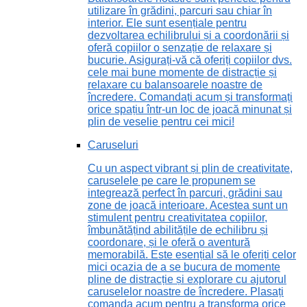
utilizare în grădini, parcuri sau chiar în
interior. Ele sunt esențiale pentru
dezvoltarea echilibrului și a coordonării și
oferă copiilor o senzație de relaxare și
bucurie. Asigurați-vă că oferiți copiilor dvs.
cele mai bune momente de distracție și
relaxare cu balansoarele noastre de
încredere. Comandați acum și transformați
orice spațiu într-un loc de joacă minunat și
plin de veselie pentru cei mici!
Caruseluri
Cu un aspect vibrant și plin de creativitate,
caruselele pe care le propunem se
integrează perfect în parcuri, grădini sau
zone de joacă interioare. Acestea sunt un
stimulent pentru creativitatea copiilor,
îmbunătățind abilitățile de echilibru și
coordonare, și le oferă o aventură
memorabilă. Este esențial să le oferiți celor
mici ocazia de a se bucura de momente
pline de distracție și explorare cu ajutorul
caruselelor noastre de încredere. Plasați
comanda acum pentru a transforma orice