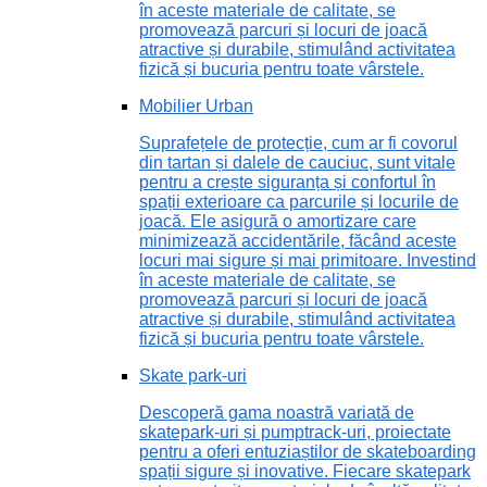
în aceste materiale de calitate, se
promovează parcuri și locuri de joacă
atractive și durabile, stimulând activitatea
fizică și bucuria pentru toate vârstele.
Mobilier Urban
Suprafețele de protecție, cum ar fi covorul
din tartan și dalele de cauciuc, sunt vitale
pentru a crește siguranța și confortul în
spații exterioare ca parcurile și locurile de
joacă. Ele asigură o amortizare care
minimizează accidentările, făcând aceste
locuri mai sigure și mai primitoare. Investind
în aceste materiale de calitate, se
promovează parcuri și locuri de joacă
atractive și durabile, stimulând activitatea
fizică și bucuria pentru toate vârstele.
Skate park-uri
Descoperă gama noastră variată de
skatepark-uri și pumptrack-uri, proiectate
pentru a oferi entuziaștilor de skateboarding
spații sigure și inovative. Fiecare skatepark