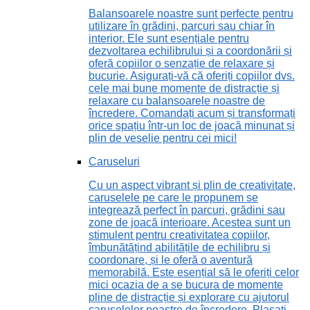
Balansoarele noastre sunt perfecte pentru
utilizare în grădini, parcuri sau chiar în
interior. Ele sunt esențiale pentru
dezvoltarea echilibrului și a coordonării și
oferă copiilor o senzație de relaxare și
bucurie. Asigurați-vă că oferiți copiilor dvs.
cele mai bune momente de distracție și
relaxare cu balansoarele noastre de
încredere. Comandați acum și transformați
orice spațiu într-un loc de joacă minunat și
plin de veselie pentru cei mici!
Caruseluri
Cu un aspect vibrant și plin de creativitate,
caruselele pe care le propunem se
integrează perfect în parcuri, grădini sau
zone de joacă interioare. Acestea sunt un
stimulent pentru creativitatea copiilor,
îmbunătățind abilitățile de echilibru și
coordonare, și le oferă o aventură
memorabilă. Este esențial să le oferiți celor
mici ocazia de a se bucura de momente
pline de distracție și explorare cu ajutorul
caruselelor noastre de încredere. Plasați