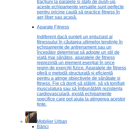
tracțiuni la paralele și stații de push-up,
aceste echipamente versatile sunt perfecte
pentru oricine caută să practice fitness în
aer liber sau acasă.
Aparate Fitness
Indiferent dacă sunteți un entuziast al
fitnessului în căutarea ultimelor tendințe în
echipamente de antrenament sau un
începător determinat să adopte un stil de
viață mai sănătos, aparatele de fitness
reprezintă un element esențial în orice
regim de exerciții fizice. Aparatele de fitness
oferă o metodă structurată și eficientă
pentru a atinge obiectivele de sănătate și
fitness. Fie că doriți să slăbiți, să vă tonifiați
musculatura sau să îmbunătățiți rezistența
cardiovasculară, există echipamente
specifice care pot ajuta la atingerea acestor
ținte.
Mobilier Urban
Bănci