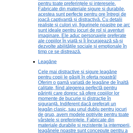
pentru toate preferințele și interesele.
Fabricate din materiale sigure și durabile,
acestea sunt perfecte pentru ore întregi de
joacă captivantă și distractivă. Cu detalii
realiste și culori vii, figurinele noastre pe arc
sunt ideale pentru jocuri de rol și aventuri
imaginare. Ele aduc personajele preferate
ale copiilor în viață și îi încurajează să-și
dezvolte abilitățile sociale și emoționale în
timp ce se distrează.
Leagăne
Cele mai distractive și sigure leagăne
pentru copii le găsiți în oferta noastră!
Oferim o gamă variată de leagăne de înaltă
calitate, fiind alegerea perfectă pentru
părinții care doresc să ofere copiilor lor
momente de bucurie și distracție în
siguranță. Indiferent dacă preferați un
leagăn clasic, sau unul dublu pentru jocuri
de grup, avem modele potrivite pentru toate
vârstele și preferințele. Fabricate din
materiale durabile și rezistente la intemperii,
leagănele noastre sunt concepute pentru a