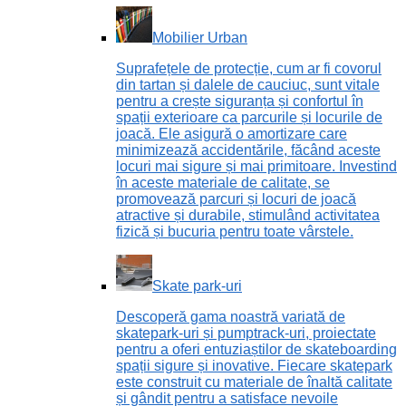
Mobilier Urban
Suprafețele de protecție, cum ar fi covorul
din tartan și dalele de cauciuc, sunt vitale
pentru a crește siguranța și confortul în
spații exterioare ca parcurile și locurile de
joacă. Ele asigură o amortizare care
minimizează accidentările, făcând aceste
locuri mai sigure și mai primitoare. Investind
în aceste materiale de calitate, se
promovează parcuri și locuri de joacă
atractive și durabile, stimulând activitatea
fizică și bucuria pentru toate vârstele.
Skate park-uri
Descoperă gama noastră variată de
skatepark-uri și pumptrack-uri, proiectate
pentru a oferi entuziaștilor de skateboarding
spații sigure și inovative. Fiecare skatepark
este construit cu materiale de înaltă calitate
și gândit pentru a satisface nevoile