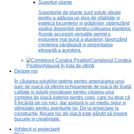
Suporturi plante
Suporturile de plante sunt soluții ideale
pentru a adăuga un plus de vitalitate și
estetică locuințelor și grădinilor, optimizând
spațiul disponibil pentru cultivarea plantelor.
Aceste accesorii versatile permit o
expunere mai bună a plantelor, favorizând
creșterea sănătoasă și prezentarea
elegantă a acestora.
Complexul Corabia
Piratilor
Adaugă în lista de ofertă
Despre noi
În căutarea soluțiilor optime pentru amenajarea unui
parc de joacă vă oferim echipamente de joacă de înaltă
calitate și soluții inovatoare pentru crearea unui
complex de joacă exterior pentru copii, care nu doar că
îi încântă pe cei mici, dar asigură și un mediu sigur și
stimulativ pentru aventurile lor. De la proiectare la
construcție, fiecare loc de joacă este gândit să inspire
bucurie și creativitate.
Arhitecți și proiectanți