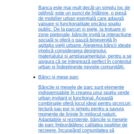
Banca este mai mult decât un simplu loc de
odihnă; este un punct de întâlnire, o piesă
de mobilier urban esențială care adaugă
valoare și funcționalitate oricărui spațiu
public. De la parcuri și piețe, la trotuare și
zone pietonale, băncile invită la interacțiune
socială și oferă o pauză binevenită în
agitația vieții urbane. Alegerea băncii ideale
implică considerarea designului,
materialului și amplasamentului, pentru a se
asigura că se integrează perfect în contextul
urban și îndeplinește nevoile comunității.
Bănci și mese parc
Băncile și mesele de parc sunt elemente
indispensabile în crearea unui spațiu verde
urban invitant și funcțional. Această
combinație oferă locul ideal pentru picnicuri,
lectură sau pur și simplu pentru a savura
momente de liniște în mijlocul naturii.
Adaptabile și rezistente, băncile și mesele
de parc îmbunătățesc calitatea spațiilor de
recreere, încurajând comunitatea să