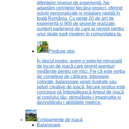
diferitelor niveluri de experiență. Ne
adaptăm cerințelor fiecărui proiect, oferind
soluții personalizate și instalare rapidă în
toată România. Cu peste 20 de ani de
experiență și 900 de proiecte realizate,
suntem partenerul de care ai nevoie pentru
unui skate park modern în comunitatea ta.
Produse stoc
În stocul nostru, avem o selecție minunată
de locuri de joacă care promit aventuri
nesfârșite pentru cei mici. Fie că este vorba
de complexe de cățărare, tobogane
colorate, balansoare vesel ilustrate sau
seturi creative de joacă, fiecare produs este
conceput să îmbogățească timpul de joacă
al copilului tău, stimulându-i imaginația și
dezvoltându-i abilitățile motrice.
Echipamente de joacă
Balansoare