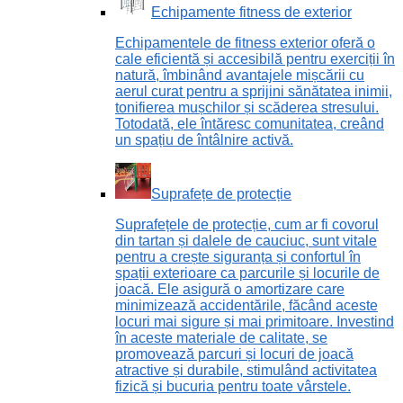
Echipamente fitness de exterior
Echipamentele de fitness exterior oferă o
cale eficientă și accesibilă pentru exerciții în
natură, îmbinând avantajele mișcării cu
aerul curat pentru a sprijini sănătatea inimii,
tonifierea mușchilor și scăderea stresului.
Totodată, ele întăresc comunitatea, creând
un spațiu de întâlnire activă.
Suprafețe de protecție
Suprafețele de protecție, cum ar fi covorul
din tartan și dalele de cauciuc, sunt vitale
pentru a crește siguranța și confortul în
spații exterioare ca parcurile și locurile de
joacă. Ele asigură o amortizare care
minimizează accidentările, făcând aceste
locuri mai sigure și mai primitoare. Investind
în aceste materiale de calitate, se
promovează parcuri și locuri de joacă
atractive și durabile, stimulând activitatea
fizică și bucuria pentru toate vârstele.