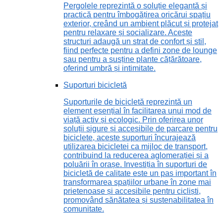
Pergolele reprezintă o soluție elegantă și
practică pentru îmbogățirea oricărui spațiu
exterior, creând un ambient plăcut și protejat
pentru relaxare și socializare. Aceste
structuri adaugă un strat de confort și stil,
fiind perfecte pentru a defini zone de lounge
sau pentru a susține plante cățărătoare,
oferind umbră și intimitate.
Suporturi bicicletă
Suporturile de bicicletă reprezintă un
element esențial în facilitarea unui mod de
viață activ și ecologic. Prin oferirea unor
soluții sigure și accesibile de parcare pentru
biciclete, aceste suporturi încurajează
utilizarea bicicletei ca mijloc de transport,
contribuind la reducerea aglomerației și a
poluării în orașe. Investiția în suporturi de
bicicletă de calitate este un pas important în
transformarea spațiilor urbane în zone mai
prietenoase și accesibile pentru cicliști,
promovând sănătatea și sustenabilitatea în
comunitate.