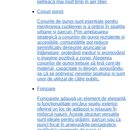
petreacă mai mult timp în aer liber.
Coșuri gunoi
Coșurile de gunoi sunt esențiale pentru
menținerea curățeniei și a ordinii în spațiile
urbane și parcuri. Prin amplasarea
strategică a coșurilor de gunoi rezistente și
accesibile, comunitățile pot reduce
semnificativ deșeurile aruncate la
întâmplare, protejând mediul și promovând
o imagine pozitivă a zonei. Alegerea
coșurilor de gunoi trebuie să țină cont de
material, capacitate și design, asigurându-
se că se potrivesc nevoilor spațiului și sunt
ușor de utilizat de către public.
Foișoare
Foișoarele adaugă un element de eleganță
și funcționalitate oricărui spațiu exterior,
oferind un loc de adăpost și relaxare în
mijlocul naturii. Aceste structuri versatile
sunt ideale pentru grădini, parcuri sau ca
punct focal în amenajările peisagistice,
invitând la momente de pace și