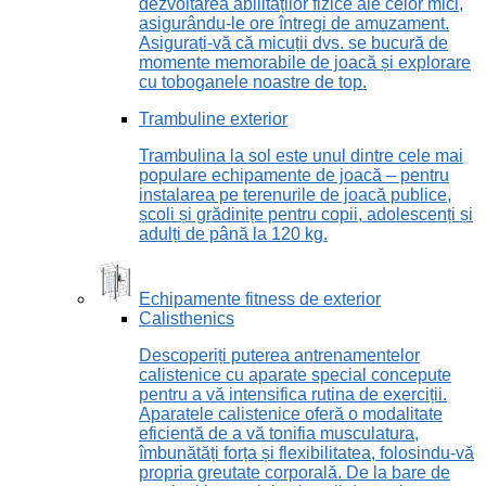
dezvoltarea abilităților fizice ale celor mici,
asigurându-le ore întregi de amuzament.
Asigurați-vă că micuții dvs. se bucură de
momente memorabile de joacă și explorare
cu toboganele noastre de top.
Trambuline exterior
Trambulina la sol este unul dintre cele mai
populare echipamente de joacă – pentru
instalarea pe terenurile de joacă publice,
școli și grădinițe pentru copii, adolescenți și
adulți de până la 120 kg.
Echipamente fitness de exterior
Calisthenics
Descoperiți puterea antrenamentelor
calistenice cu aparate special concepute
pentru a vă intensifica rutina de exerciții.
Aparatele calistenice oferă o modalitate
eficientă de a vă tonifia musculatura,
îmbunătăți forța și flexibilitatea, folosindu-vă
propria greutate corporală. De la bare de