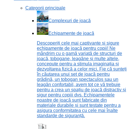
Categorii principale
Complexuri de joacă
Echipamente de joacă
Descoperiți cele mai captivante și sigure
echipamente de joacă pentru copii! Ne
mândrim cu o gamă variată de structuri de
joacă, tobogane, leagăne și multe altele,
concepute pentru a stimula imaginația și
dezvoltarea fizică a celor mici. Fie că sunteți
în căutarea unui set de joacă pentru
grădină, un tobogan spectaculos sau un
leagăn confortabil, avem tot ce vă trebuie
pentru a crea un spațiu de joacă distractiv și
sigur pentru copiii dvs. Echipamentele
noastre de joacă sunt fabricate din
materiale durabile și sunt testate pentru a
asigura conformitatea cu cele mai înalte
standarde de siguranță.