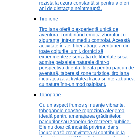
rezista la uzura constantă și pentru a oferi
ani de distracție neîntreruptă.
Tiroliene
Tiroliana oferă o experiență unică de
aventură, combinând emoția zborului cu
siguranța, într-un mediu controlat. Această
activitate în aer liber atrage aventurieri din
toate colțurile lumii, dornici să
experimenteze senzația de libertate și să
admire peisajele naturale dintr-o
perspectivă diferită. Ideală pentru parcuri de
aventură, tabere și zone turistice, tiroliana
încurajează activitatea fizică și interacțiunea
cu natura într-un mod palpitant.
Tobogane
Cu un aspect frumos și nuanțe vibrante,
toboganele noastre reprezintă alegerea
ideală pentru amenajarea grădinițelor,
parcurilor sau zonelor de recreere publice.
Ele nu doar că încântă privirea, dar și
încurajează creativitatea și contribuie la