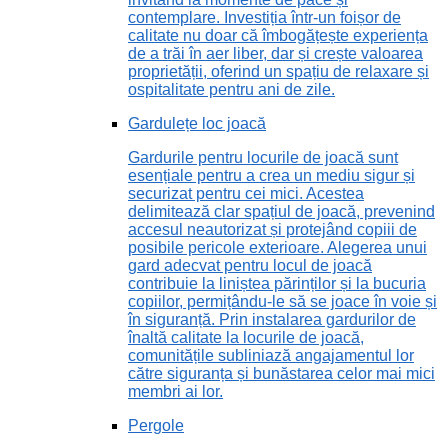
contemplare. Investiția într-un foișor de
calitate nu doar că îmbogățește experiența
de a trăi în aer liber, dar și crește valoarea
proprietății, oferind un spațiu de relaxare și
ospitalitate pentru ani de zile.
Gardulețe loc joacă
Gardurile pentru locurile de joacă sunt
esențiale pentru a crea un mediu sigur și
securizat pentru cei mici. Acestea
delimitează clar spațiul de joacă, prevenind
accesul neautorizat și protejând copiii de
posibile pericole exterioare. Alegerea unui
gard adecvat pentru locul de joacă
contribuie la liniștea părinților și la bucuria
copiilor, permițându-le să se joace în voie și
în siguranță. Prin instalarea gardurilor de
înaltă calitate la locurile de joacă,
comunitățile subliniază angajamentul lor
către siguranța și bunăstarea celor mai mici
membri ai lor.
Pergole