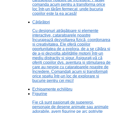
comanda acum pentru a transforma orice
loc într-un tărâm fermecat, unde bucuria
copiilor este la ea acasă!
Cățărători
Cu designuri atrăgătoare și elemente
interactive, cataratoarele noastre
încurajează dezvoltarea fizică, coordonarea
și creativitatea. Ele oferă copiilor
oportunitatea de a explora, de a se cățăra și
de a-și dezvolta abilitățile motorii într-un
mediu distractiv și sigur. Asigurați-vă că
oferiți copiilor dvs. aventura și stimularea de
care au nevoie cu cataratoarele noastre de
încredere. Comandați acum și transformați
orice spațiu într-un loc de explorare și
bucurie pentru cei mici!
Echipamente echilibru
Figurine
Fie că sunt pasionați de supereroi,
personaje de desene animate sau animale
adorabile, avem figurine pe arc potrivite