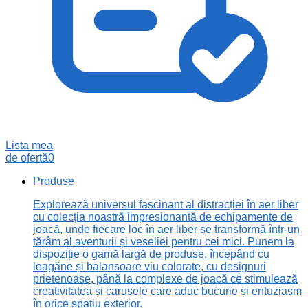
Lista mea
de ofertă
0
Produse
Explorează universul fascinant al distracției în aer liber
cu colecția noastră impresionantă de echipamente de
joacă, unde fiecare loc în aer liber se transformă într-un
tărâm al aventurii și veseliei pentru cei mici. Punem la
dispoziție o gamă largă de produse, începând cu
leagăne și balansoare viu colorate, cu designuri
prietenoase, până la complexe de joacă ce stimulează
creativitatea și carusele care aduc bucurie și entuziasm
în orice spațiu exterior.