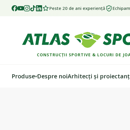
Peste 20 de ani experiență
Echipame
CONSTRUCȚII SPORTIVE & LOCURI DE JO
Produse
Despre noi
Arhitecți și proiectanț
Skip
Skip
to
to
navigation
content