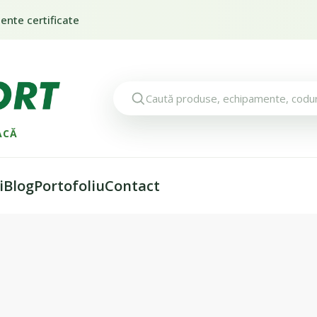
nte certificate
ACĂ
i
Blog
Portofoliu
Contact