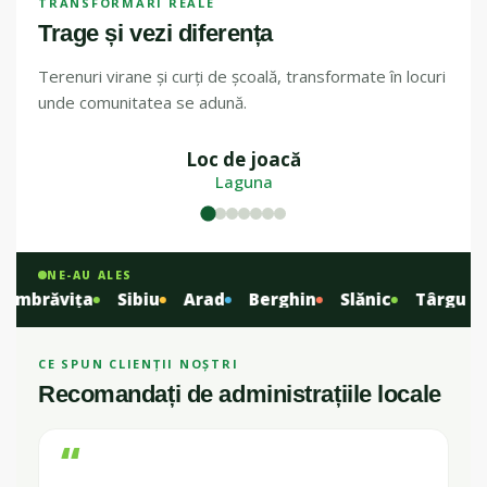
TRANSFORMĂRI REALE
Trage și vezi diferența
Terenuri virane și curți de școală, transformate în locuri
unde comunitatea se adună.
Loc de joacă
ÎNAINTE
DUPĂ
Laguna
NE-AU ALES
mbrăvița
Sibiu
Arad
Berghin
Slănic
Târgu Mur
CE SPUN CLIENȚII NOȘTRI
Recomandați de administrațiile locale
“