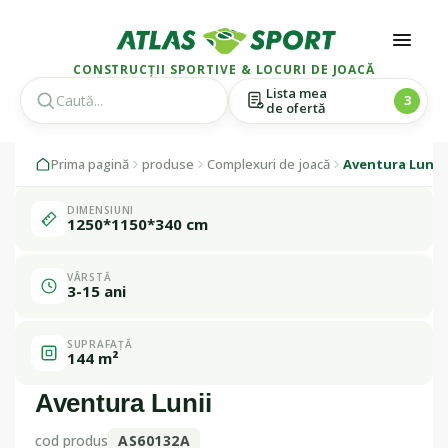
CONSTRUCȚII SPORTIVE & LOCURI DE JOACĂ
Lista mea
3
de ofertă
Skip
Skip
1 / 1
Prima pagină
produse
Complexuri de joacă
Aventura Lunii
to
to
navigation
content
DIMENSIUNI
Fabricat în
1250*1150*340 cm
România
VÂRSTĂ
3-15 ani
SUPRAFAȚĂ
144 m²
Aventura Lunii
cod produs
AS60132A