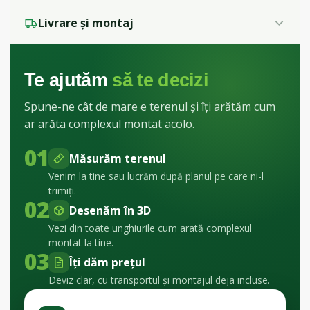
Livrare și montaj
Te ajutăm
să te decizi
Spune-ne cât de mare e terenul și îți arătăm cum
ar arăta complexul montat acolo.
01
Măsurăm terenul
Venim la tine sau lucrăm după planul pe care ni-l
trimiți.
02
Desenăm în 3D
Vezi din toate unghiurile cum arată complexul
montat la tine.
03
Îți dăm prețul
Deviz clar, cu transportul și montajul deja incluse.