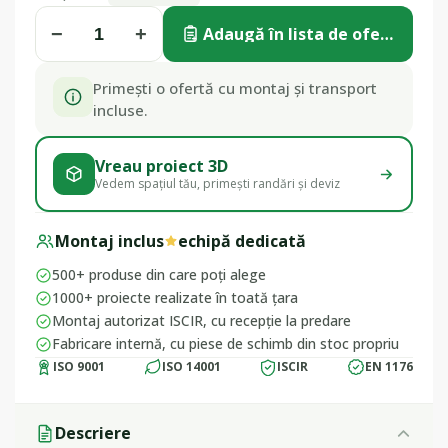
−
+
Adaugă în lista de ofertă
Primești o ofertă cu montaj și transport
incluse.
Vreau proiect 3D
Vedem spațiul tău, primești randări și deviz
Montaj inclus
echipă dedicată
500+ produse din care poți alege
1000+ proiecte realizate în toată țara
Montaj autorizat ISCIR, cu recepție la predare
Fabricare internă, cu piese de schimb din stoc propriu
ISO 9001
ISO 14001
ISCIR
EN 1176
Descriere