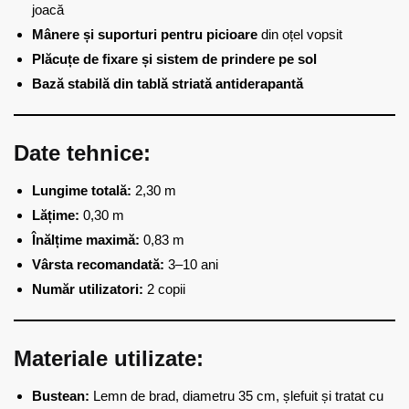
joacă
Mânere și suporturi pentru picioare
din oțel vopsit
Plăcuțe de fixare și sistem de prindere pe sol
Bază stabilă din tablă striată antiderapantă
Date tehnice:
Lungime totală:
2,30 m
Lățime:
0,30 m
Înălțime maximă:
0,83 m
Vârsta recomandată:
3–10 ani
Număr utilizatori:
2 copii
Materiale utilizate:
Bustean:
Lemn de brad, diametru 35 cm, șlefuit și tratat cu