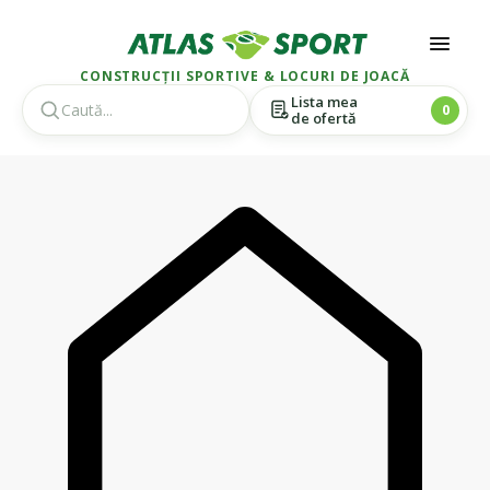
CONSTRUCȚII SPORTIVE & LOCURI DE JOACĂ
Lista mea
0
de ofertă
Skip
Skip
to
to
navigation
content