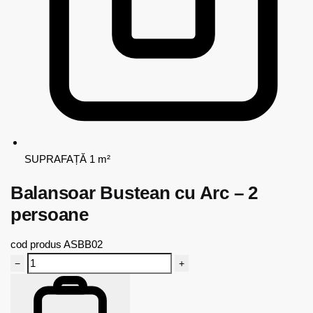
SUPRAFAȚĂ
1 m²
Balansoar Bustean cu Arc – 2
persoane
cod produs
ASBB02
−
+