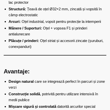
lac protector
Structură:
Țeavă de oțel Ø32×2 mm, zincată și vopsită în
câmp electrostatic
Arcuri:
Oțel industrial, vopsit pentru protecție la intemperii
Mânere / Suporturi:
Oțel + vopsea F1 și prinderi
antialunecare
Plăcuțe / prinderi:
Oțel striat și accesorii zincate (șuruburi,
conexpanduri)
Avantaje:
Design natural
care se integrează perfect în parcuri și zone
verzi
Construcție solidă
, potrivită pentru utilizare intensivă în
medii publice
Mișcare sigură și controlată
datorită arcurilor special