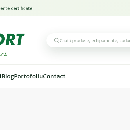
nte certificate
ACĂ
i
Blog
Portofoliu
Contact