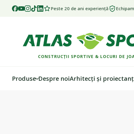
Peste 20 de ani experiență
Echipame
CONSTRUCȚII SPORTIVE & LOCURI DE JO
Produse
Despre noi
Arhitecți și proiectanț
Skip
Skip
to
to
navigation
content