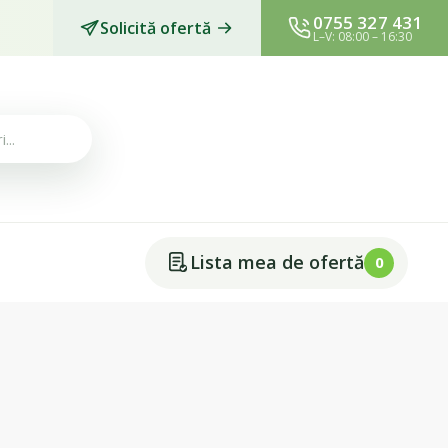
0755 327 431
Solicită ofertă
L–V: 08:00 – 16:30
Lista mea de ofertă
0