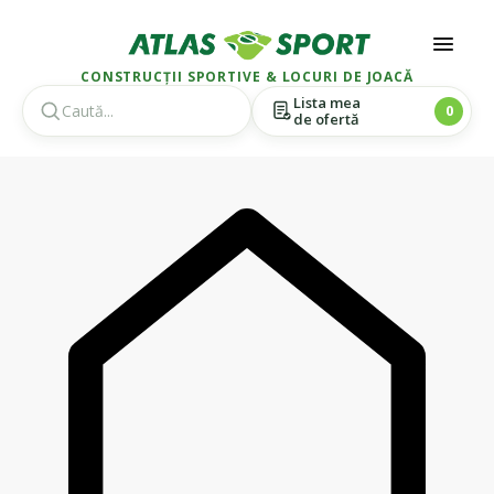
CONSTRUCȚII SPORTIVE & LOCURI DE JOACĂ
Lista mea
0
de ofertă
Skip
Skip
to
to
navigation
content