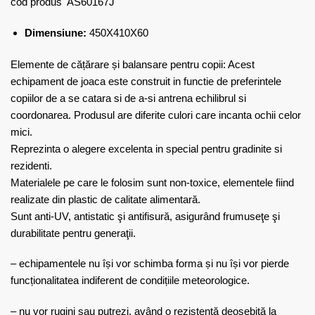
cod produs AS60167J
Dimensiune:
450X410X60
Elemente de cățărare și balansare pentru copii: Acest
echipament de joaca este construit in functie de preferintele
copiilor de a se catara si de a-si antrena echilibrul si
coordonarea. Produsul are diferite culori care incanta ochii celor
mici.
Reprezinta o alegere excelenta in special pentru gradinite si
rezidenti.
Materialele pe care le folosim sunt non-toxice, elementele fiind
realizate din plastic de calitate alimentară.
Sunt anti-UV, antistatic şi antifisură, asigurând frumuseţe şi
durabilitate pentru generaţii.
– echipamentele nu își vor schimba forma și nu își vor pierde
funcționalitatea indiferent de condițiile meteorologice.
– nu vor rugini sau putrezi, având o rezistență deosebită la