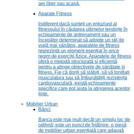
aer liber sau acasă.
Aparate Fitness
Indiferent dacă sunteți un entuziast al
fitnessului în căutarea ultimelor tendințe în
echipamente de antrenament sau un
începător determinat să adopte un stil de
viață mai sănătos, aparatele de fitness
reprezintă un element esențial în orice
regim de exerciții fizice. Aparatele de fitness
oferă o metodă structurată și eficientă
pentru a atinge obiectivele de sănătate și
fitness. Fie că doriți să slăbiți, să vă tonifiați
musculatura sau să îmbunătățiți rezistența
cardiovasculară, există echipamente
specifice care pot ajuta la atingerea acestor
ținte.
Mobilier Urban
Bănci
Banca este mai mult decât un simplu loc de
odihnă; este un punct de întâlnire, o piesă
de mobilier urban esențială care adaugă