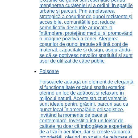
menținerea curățeniei și a ordinii în spațiile
urbane și parcuri. Prin amplasarea
strategică a coșurilor de gunoi rezistente și
accesibile, comunitățile pot reduce
semnificativ deșeurile aruncate la
întâmplare, protejând mediul și promovând
o imagine pozitivă a zonei. Alegerea
coșurilor de gunoi trebuie să țină cont de
material, capacitate și design, asigurându-
se că se potrivesc nevoilor spațiului și sunt
ușor de utilizat de către public.
Foișoare
Foișoarele adaugă un element de eleganță
și funcționalitate oricărui spațiu exterior,
oferind un loc de adăpost și relaxare în
mijlocul naturii. Aceste structuri versatile
sunt ideale pentru grădini, parcuri sau ca
punct focal în amenajările peisagistice,
invitând la momente de pace și
contemplare. Investiția într-un foișor de
calitate nu doar că îmbogățește experiența
de a trăi în aer liber, dar și crește valoarea
proprietății, oferind un spațiu de relaxare și