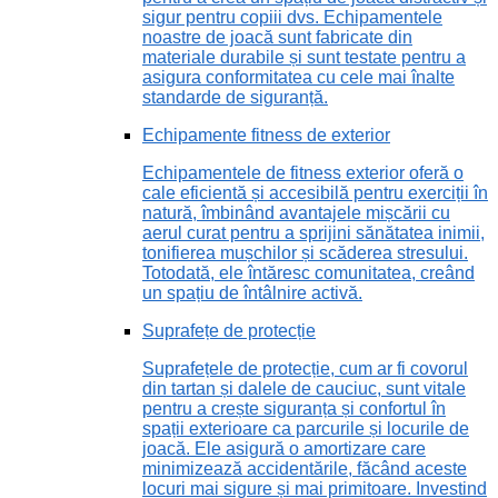
sigur pentru copiii dvs. Echipamentele
noastre de joacă sunt fabricate din
materiale durabile și sunt testate pentru a
asigura conformitatea cu cele mai înalte
standarde de siguranță.
Echipamente fitness de exterior
Echipamentele de fitness exterior oferă o
cale eficientă și accesibilă pentru exerciții în
natură, îmbinând avantajele mișcării cu
aerul curat pentru a sprijini sănătatea inimii,
tonifierea mușchilor și scăderea stresului.
Totodată, ele întăresc comunitatea, creând
un spațiu de întâlnire activă.
Suprafețe de protecție
Suprafețele de protecție, cum ar fi covorul
din tartan și dalele de cauciuc, sunt vitale
pentru a crește siguranța și confortul în
spații exterioare ca parcurile și locurile de
joacă. Ele asigură o amortizare care
minimizează accidentările, făcând aceste
locuri mai sigure și mai primitoare. Investind