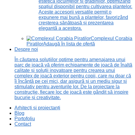
estetică locuințelor și grădinilor, optimizând
spațiul disponibil pentru cultivarea plantelor.
Aceste accesorii versatile permit o
expunere mai bună a plantelor, favorizând
creșterea sănătoasă și prezentarea
elegantă a acestora.
Complexul Corabia
Piratilor
Adaugă în lista de ofertă
Despre noi
În căutarea soluțiilor optime pentru amenajarea unui
parc de joacă vă oferim echipamente de joacă de înaltă
calitate și soluții inovatoare pentru crearea unui
complex de joacă exterior pentru copii, care nu doar că
îi încântă pe cei mici, dar asigură și un mediu sigur și
stimulativ pentru aventurile lor. De la proiectare la
construcție, fiecare loc de joacă este gândit să inspire
bucurie și creativitate.
Arhitecți și proiectanți
Blog
Portofoliu
Contact