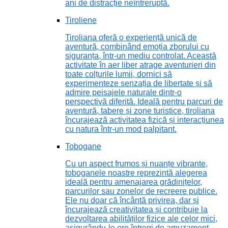
ani de distracție neîntreruptă.
Tiroliene
Tiroliana oferă o experiență unică de
aventură, combinând emoția zborului cu
siguranța, într-un mediu controlat. Această
activitate în aer liber atrage aventurieri din
toate colțurile lumii, dornici să
experimenteze senzația de libertate și să
admire peisajele naturale dintr-o
perspectivă diferită. Ideală pentru parcuri de
aventură, tabere și zone turistice, tiroliana
încurajează activitatea fizică și interacțiunea
cu natura într-un mod palpitant.
Tobogane
Cu un aspect frumos și nuanțe vibrante,
toboganele noastre reprezintă alegerea
ideală pentru amenajarea grădinițelor,
parcurilor sau zonelor de recreere publice.
Ele nu doar că încântă privirea, dar și
încurajează creativitatea și contribuie la
dezvoltarea abilităților fizice ale celor mici,
asigurându-le ore întregi de amuzament.