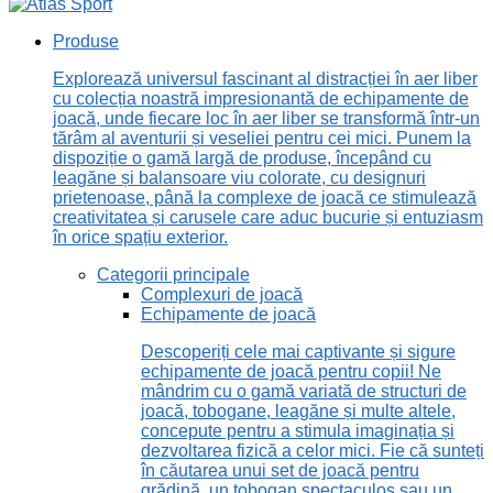
Produse
Explorează universul fascinant al distracției în aer liber
cu colecția noastră impresionantă de echipamente de
joacă, unde fiecare loc în aer liber se transformă într-un
tărâm al aventurii și veseliei pentru cei mici. Punem la
dispoziție o gamă largă de produse, începând cu
leagăne și balansoare viu colorate, cu designuri
prietenoase, până la complexe de joacă ce stimulează
creativitatea și carusele care aduc bucurie și entuziasm
în orice spațiu exterior.
Categorii principale
Complexuri de joacă
Echipamente de joacă
Descoperiți cele mai captivante și sigure
echipamente de joacă pentru copii! Ne
mândrim cu o gamă variată de structuri de
joacă, tobogane, leagăne și multe altele,
concepute pentru a stimula imaginația și
dezvoltarea fizică a celor mici. Fie că sunteți
în căutarea unui set de joacă pentru
grădină, un tobogan spectaculos sau un