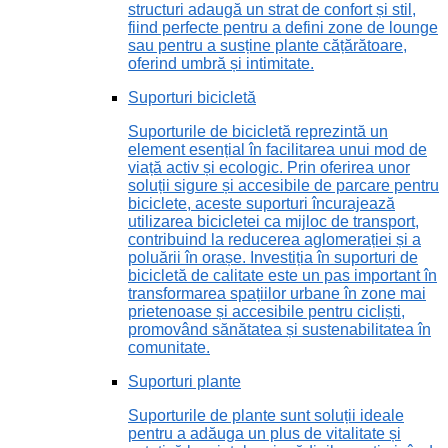
structuri adaugă un strat de confort și stil,
fiind perfecte pentru a defini zone de lounge
sau pentru a susține plante cățărătoare,
oferind umbră și intimitate.
Suporturi bicicletă
Suporturile de bicicletă reprezintă un
element esențial în facilitarea unui mod de
viață activ și ecologic. Prin oferirea unor
soluții sigure și accesibile de parcare pentru
biciclete, aceste suporturi încurajează
utilizarea bicicletei ca mijloc de transport,
contribuind la reducerea aglomerației și a
poluării în orașe. Investiția în suporturi de
bicicletă de calitate este un pas important în
transformarea spațiilor urbane în zone mai
prietenoase și accesibile pentru cicliști,
promovând sănătatea și sustenabilitatea în
comunitate.
Suporturi plante
Suporturile de plante sunt soluții ideale
pentru a adăuga un plus de vitalitate și