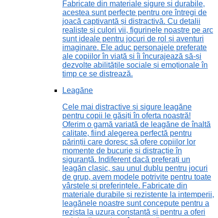
Fabricate din materiale sigure și durabile,
acestea sunt perfecte pentru ore întregi de
joacă captivantă și distractivă. Cu detalii
realiste și culori vii, figurinele noastre pe arc
sunt ideale pentru jocuri de rol și aventuri
imaginare. Ele aduc personajele preferate
ale copiilor în viață și îi încurajează să-și
dezvolte abilitățile sociale și emoționale în
timp ce se distrează.
Leagăne
Cele mai distractive și sigure leagăne
pentru copii le găsiți în oferta noastră!
Oferim o gamă variată de leagăne de înaltă
calitate, fiind alegerea perfectă pentru
părinții care doresc să ofere copiilor lor
momente de bucurie și distracție în
siguranță. Indiferent dacă preferați un
leagăn clasic, sau unul dublu pentru jocuri
de grup, avem modele potrivite pentru toate
vârstele și preferințele. Fabricate din
materiale durabile și rezistente la intemperii,
leagănele noastre sunt concepute pentru a
rezista la uzura constantă și pentru a oferi