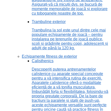
Asigurați-vă că micuții dvs. se bucură de
momente memorabile de joacă și explorare
cu toboganele noastre de top.
Trambuline exterior
Trambulina la sol este unul dintre cele mai
populare echipamente de joacă – pentru
instalarea pe terenurile de joacă publice,
școli și grădinițe pentru copii, adolescenți și
adulți de până la 120 kg.
Echipamente fitness de exterior
Calisthenics
Descoperiți puterea antrenamentelor
calistenice cu aparate special concepute
pentru a vă intensifica rutina de exerciții.
Aparatele calistenice oferă o modalitate
eficientă de a vă tonifia musculatura,
îmbunătăți forța și flexibilitatea, folosindu-vă
propria greutate corporală. De la bare de
tracțiuni la paralele și stații de push-up,
aceste echipamente versatile sunt perfecte
pentru oricine caută să practice fitness în