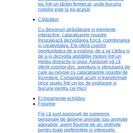
loc într-un tărâm fermecat, unde bucuria
copiilor este la ea acasă!
Cățărători
Cu designuri atrăgătoare și elemente
interactive, cataratoarele noastre
încurajează dezvoltarea fizică, coordonarea
și creativitatea. Ele oferă copiilor
oportunitatea de a explora, de a se cățăra și
de a-și dezvolta abilitățile motorii într-un
mediu distractiv și sigur. Asigurați-vă că
oferiți copiilor dvs. aventura și stimularea de
care au nevoie cu cataratoarele noastre de
încredere. Comandați acum și transformați
orice spațiu într-un loc de explorare și
bucurie pentru cei mici!
Echipamente echilibru
Figurine
Fie că sunt pasionați de supereroi,
personaje de desene animate sau animale
adorabile, avem figurine pe arc potrivite
pentru toate preferințele și interesele.