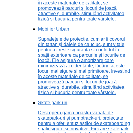
în aceste materiale de calitate, se
promovează parcuri și locuri de joacă
atractive și durabile, stimulând activitatea
fizică și bucuria pentru toate vârstele.
Mobilier Urban
Suprafețele de protecție, cum ar fi covorul
din tartan și dalele de cauciuc, sunt vitale
pentru a crește siguranța și confortul în
spații exterioare ca parcurile și locurile de
joacă. Ele asigură o amortizare care
minimizează accidentările, făcând aceste
locuri mai sigure și mai primitoare. Investind
în aceste materiale de calitate, se
promovează parcuri și locuri de joacă
atractive și durabile, stimulând activitatea
fizică și bucuria pentru toate vârstele.
Skate park-uri
Descoperă gama noastră variată de
skatepark-uri și pumptrack-uri, proiectate
pentru a oferi entuziaștilor de skateboarding
spații sigure și inovative. Fiecare skatepark