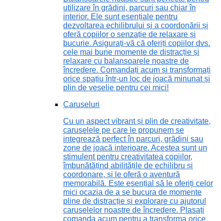
utilizare în grădini, parcuri sau chiar în
interior. Ele sunt esențiale pentru
dezvoltarea echilibrului și a coordonării și
oferă copiilor o senzație de relaxare și
bucurie. Asigurați-vă că oferiți copiilor dvs.
cele mai bune momente de distracție și
relaxare cu balansoarele noastre de
încredere. Comandați acum și transformați
orice spațiu într-un loc de joacă minunat și
plin de veselie pentru cei mici!
Caruseluri
Cu un aspect vibrant și plin de creativitate,
caruselele pe care le propunem se
integrează perfect în parcuri, grădini sau
zone de joacă interioare. Acestea sunt un
stimulent pentru creativitatea copiilor,
îmbunătățind abilitățile de echilibru și
coordonare, și le oferă o aventură
memorabilă. Este esențial să le oferiți celor
mici ocazia de a se bucura de momente
pline de distracție și explorare cu ajutorul
caruselelor noastre de încredere. Plasați
comanda acum pentru a transforma orice