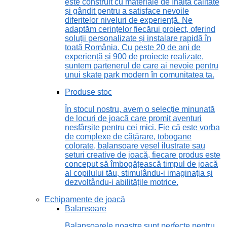
este construit cu materiale de înaltă calitate
și gândit pentru a satisface nevoile
diferitelor niveluri de experiență. Ne
adaptăm cerințelor fiecărui proiect, oferind
soluții personalizate și instalare rapidă în
toată România. Cu peste 20 de ani de
experiență și 900 de proiecte realizate,
suntem partenerul de care ai nevoie pentru
unui skate park modern în comunitatea ta.
Produse stoc
În stocul nostru, avem o selecție minunată
de locuri de joacă care promit aventuri
nesfârșite pentru cei mici. Fie că este vorba
de complexe de cățărare, tobogane
colorate, balansoare vesel ilustrate sau
seturi creative de joacă, fiecare produs este
conceput să îmbogățească timpul de joacă
al copilului tău, stimulându-i imaginația și
dezvoltându-i abilitățile motrice.
Echipamente de joacă
Balansoare
Balansoarele noastre sunt perfecte pentru