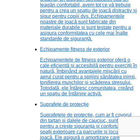
leagăn confortabil, avem tot ce vă trebuie
pentru a crea un spațiu de joacă distractiv și
sigur pentru copiii dvs. Echipamentele
noastre de joacă sunt fabricate din
materiale durabile și sunt testate pentru a
asigura conformitatea cu cele mai înalte
standarde de siguranță.
Echipamente fitness de exterior
Echipamentele de fitness exterior oferă o
cale eficientă și accesibilă pentru exerciții în
natură, îmbinând avantajele mișcării cu
aerul curat pentru a sprijini sănătatea inimii,
tonifierea mușchilor și scăderea stresului.
Totodată, ele întăresc comunitatea, creând
un spațiu de întâlnire activă.
Suprafețe de protecție
Suprafețele de protecție, cum ar fi covorul
din tartan și dalele de cauciuc, sunt vitale
pentru a crește siguranța și confortul în
spații exterioare ca parcurile și locurile de
joacă. Ele asigură o amortizare care