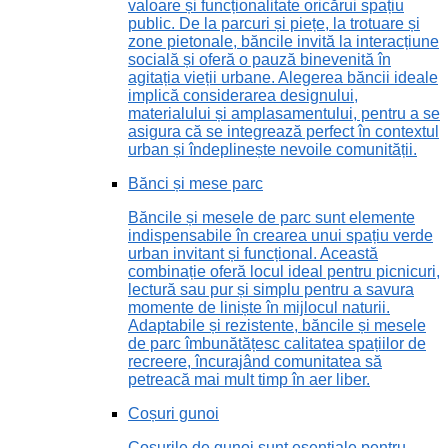
valoare și funcționalitate oricărui spațiu
public. De la parcuri și piețe, la trotuare și
zone pietonale, băncile invită la interacțiune
socială și oferă o pauză binevenită în
agitația vieții urbane. Alegerea băncii ideale
implică considerarea designului,
materialului și amplasamentului, pentru a se
asigura că se integrează perfect în contextul
urban și îndeplinește nevoile comunității.
Bănci și mese parc
Băncile și mesele de parc sunt elemente
indispensabile în crearea unui spațiu verde
urban invitant și funcțional. Această
combinație oferă locul ideal pentru picnicuri,
lectură sau pur și simplu pentru a savura
momente de liniște în mijlocul naturii.
Adaptabile și rezistente, băncile și mesele
de parc îmbunătățesc calitatea spațiilor de
recreere, încurajând comunitatea să
petreacă mai mult timp în aer liber.
Coșuri gunoi
Coșurile de gunoi sunt esențiale pentru