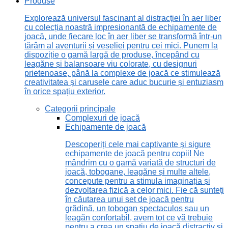
Produse
Explorează universul fascinant al distracției în aer liber
cu colecția noastră impresionantă de echipamente de
joacă, unde fiecare loc în aer liber se transformă într-un
tărâm al aventurii și veseliei pentru cei mici. Punem la
dispoziție o gamă largă de produse, începând cu
leagăne și balansoare viu colorate, cu designuri
prietenoase, până la complexe de joacă ce stimulează
creativitatea și carusele care aduc bucurie și entuziasm
în orice spațiu exterior.
Categorii principale
Complexuri de joacă
Echipamente de joacă
Descoperiți cele mai captivante și sigure
echipamente de joacă pentru copii! Ne
mândrim cu o gamă variată de structuri de
joacă, tobogane, leagăne și multe altele,
concepute pentru a stimula imaginația și
dezvoltarea fizică a celor mici. Fie că sunteți
în căutarea unui set de joacă pentru
grădină, un tobogan spectaculos sau un
leagăn confortabil, avem tot ce vă trebuie
pentru a crea un spațiu de joacă distractiv și