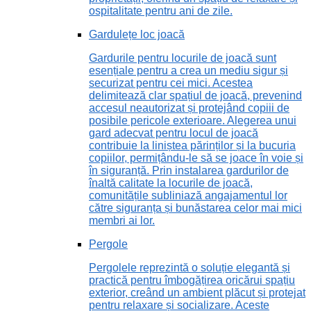
ospitalitate pentru ani de zile.
Gardulețe loc joacă
Gardurile pentru locurile de joacă sunt
esențiale pentru a crea un mediu sigur și
securizat pentru cei mici. Acestea
delimitează clar spațiul de joacă, prevenind
accesul neautorizat și protejând copiii de
posibile pericole exterioare. Alegerea unui
gard adecvat pentru locul de joacă
contribuie la liniștea părinților și la bucuria
copiilor, permițându-le să se joace în voie și
în siguranță. Prin instalarea gardurilor de
înaltă calitate la locurile de joacă,
comunitățile subliniază angajamentul lor
către siguranța și bunăstarea celor mai mici
membri ai lor.
Pergole
Pergolele reprezintă o soluție elegantă și
practică pentru îmbogățirea oricărui spațiu
exterior, creând un ambient plăcut și protejat
pentru relaxare și socializare. Aceste