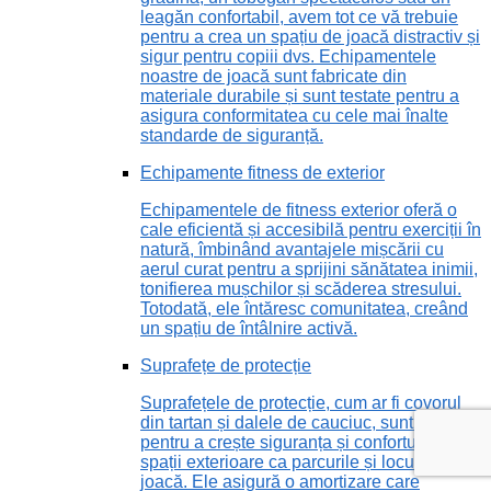
leagăn confortabil, avem tot ce vă trebuie
pentru a crea un spațiu de joacă distractiv și
sigur pentru copiii dvs. Echipamentele
noastre de joacă sunt fabricate din
materiale durabile și sunt testate pentru a
asigura conformitatea cu cele mai înalte
standarde de siguranță.
Echipamente fitness de exterior
Echipamentele de fitness exterior oferă o
cale eficientă și accesibilă pentru exerciții în
natură, îmbinând avantajele mișcării cu
aerul curat pentru a sprijini sănătatea inimii,
tonifierea mușchilor și scăderea stresului.
Totodată, ele întăresc comunitatea, creând
un spațiu de întâlnire activă.
Suprafețe de protecție
Suprafețele de protecție, cum ar fi covorul
din tartan și dalele de cauciuc, sunt vitale
pentru a crește siguranța și confortul în
spații exterioare ca parcurile și locurile de
joacă. Ele asigură o amortizare care