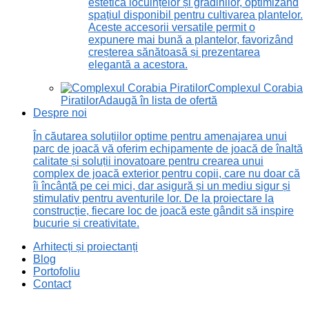
estetică locuințelor și grădinilor, optimizând
spațiul disponibil pentru cultivarea plantelor.
Aceste accesorii versatile permit o
expunere mai bună a plantelor, favorizând
creșterea sănătoasă și prezentarea
elegantă a acestora.
Complexul Corabia
Piratilor
Adaugă în lista de ofertă
Despre noi
În căutarea soluțiilor optime pentru amenajarea unui
parc de joacă vă oferim echipamente de joacă de înaltă
calitate și soluții inovatoare pentru crearea unui
complex de joacă exterior pentru copii, care nu doar că
îi încântă pe cei mici, dar asigură și un mediu sigur și
stimulativ pentru aventurile lor. De la proiectare la
construcție, fiecare loc de joacă este gândit să inspire
bucurie și creativitate.
Arhitecți și proiectanți
Blog
Portofoliu
Contact