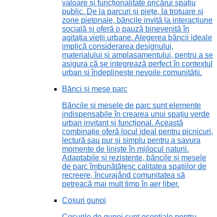
valoare și funcționalitate oricărui spațiu
public. De la parcuri și piețe, la trotuare și
zone pietonale, băncile invită la interacțiune
socială și oferă o pauză binevenită în
agitația vieții urbane. Alegerea băncii ideale
implică considerarea designului,
materialului și amplasamentului, pentru a se
asigura că se integrează perfect în contextul
urban și îndeplinește nevoile comunității.
Bănci și mese parc
Băncile și mesele de parc sunt elemente
indispensabile în crearea unui spațiu verde
urban invitant și funcțional. Această
combinație oferă locul ideal pentru picnicuri,
lectură sau pur și simplu pentru a savura
momente de liniște în mijlocul naturii.
Adaptabile și rezistente, băncile și mesele
de parc îmbunătățesc calitatea spațiilor de
recreere, încurajând comunitatea să
petreacă mai mult timp în aer liber.
Coșuri gunoi
Coșurile de gunoi sunt esențiale pentru