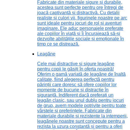
Fabricate din materiale sigure și durabile,
acestea sunt perfecte pentru ore întregi de
joacă captivantă și distractivă. Cu detalii
realiste și culori vii, figurinele noastre pe arc
sunt ideale pentru jocuri de rol și aventuri
imaginare. Ele aduc personajele preferate
ale copiilor în viață și îi încurajează să-și
dezvolte abilitățile sociale și emoționale în
timp ce se distrează.
Leagăne
Cele mai distractive și sigure leagăne
pentru copii le găsiți în oferta noastră!
Oferim o gamă variată de leagăne de înaltă
calitate, fiind alegerea perfectă pentru
părinții care doresc să ofere copiilor lor
momente de bucurie și distracție în
siguranță. Indiferent dacă preferați un
leagăn clasic, sau unul dublu pentru jocuri
de grup, avem modele potrivite pentru toate
vârstele și preferințele. Fabricate din
materiale durabile și rezistente la intemperii,
leagănele noastre sunt concepute pentru a
rezista la uzura constantă și pentru a oferi