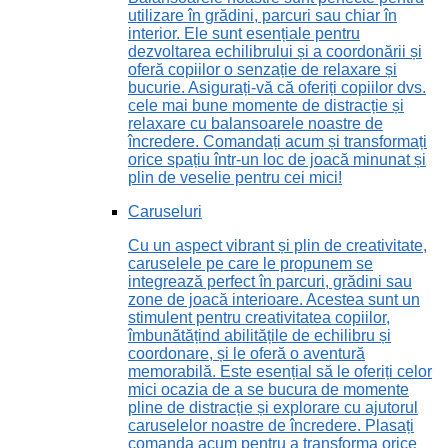
utilizare în grădini, parcuri sau chiar în
interior. Ele sunt esențiale pentru
dezvoltarea echilibrului și a coordonării și
oferă copiilor o senzație de relaxare și
bucurie. Asigurați-vă că oferiți copiilor dvs.
cele mai bune momente de distracție și
relaxare cu balansoarele noastre de
încredere. Comandați acum și transformați
orice spațiu într-un loc de joacă minunat și
plin de veselie pentru cei mici!
Caruseluri
Cu un aspect vibrant și plin de creativitate,
caruselele pe care le propunem se
integrează perfect în parcuri, grădini sau
zone de joacă interioare. Acestea sunt un
stimulent pentru creativitatea copiilor,
îmbunătățind abilitățile de echilibru și
coordonare, și le oferă o aventură
memorabilă. Este esențial să le oferiți celor
mici ocazia de a se bucura de momente
pline de distracție și explorare cu ajutorul
caruselelor noastre de încredere. Plasați
comanda acum pentru a transforma orice