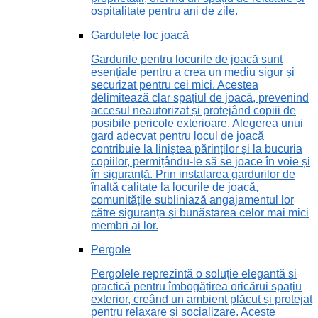
ospitalitate pentru ani de zile.
Gardulețe loc joacă
Gardurile pentru locurile de joacă sunt
esențiale pentru a crea un mediu sigur și
securizat pentru cei mici. Acestea
delimitează clar spațiul de joacă, prevenind
accesul neautorizat și protejând copiii de
posibile pericole exterioare. Alegerea unui
gard adecvat pentru locul de joacă
contribuie la liniștea părinților și la bucuria
copiilor, permițându-le să se joace în voie și
în siguranță. Prin instalarea gardurilor de
înaltă calitate la locurile de joacă,
comunitățile subliniază angajamentul lor
către siguranța și bunăstarea celor mai mici
membri ai lor.
Pergole
Pergolele reprezintă o soluție elegantă și
practică pentru îmbogățirea oricărui spațiu
exterior, creând un ambient plăcut și protejat
pentru relaxare și socializare. Aceste