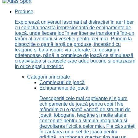
Produse
Explorează universul fascinant al distracției în aer liber
cu colecția noastră impresionantă de echipamente de
joacă, unde fiecare loc în aer liber se transformă într-un
tărâm al aventurii și veseliei pentru cei mici. Punem la
dispoziție o gamă largă de produse, începând cu
leagăne și balansoare viu colorate, cu designuri
prietenoase, până la complexe de joacă ce stimulează
creativitatea și carusele care aduc bucurie și entuziasm
în orice spațiu exterior.
Categorii principale
Complexuri de joacă
Echipamente de joacă
Descoperiți cele mai captivante și sigure
echipamente de joacă pentru copii! Ne
mândrim cu o gamă variată de structuri de
joacă, tobogane, leagăne și multe altele,
concepute pentru a stimula imaginația și
dezvoltarea fizică a celor mici. Fie că sunteți
în căutarea unui set de joacă pentru
grădină, un tobogan spectaculos sau un