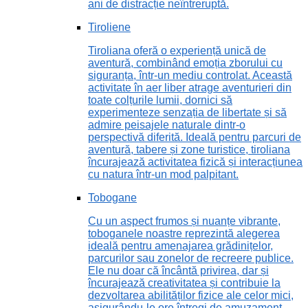
ani de distracție neîntreruptă.
Tiroliene
Tiroliana oferă o experiență unică de
aventură, combinând emoția zborului cu
siguranța, într-un mediu controlat. Această
activitate în aer liber atrage aventurieri din
toate colțurile lumii, dornici să
experimenteze senzația de libertate și să
admire peisajele naturale dintr-o
perspectivă diferită. Ideală pentru parcuri de
aventură, tabere și zone turistice, tiroliana
încurajează activitatea fizică și interacțiunea
cu natura într-un mod palpitant.
Tobogane
Cu un aspect frumos și nuanțe vibrante,
toboganele noastre reprezintă alegerea
ideală pentru amenajarea grădinițelor,
parcurilor sau zonelor de recreere publice.
Ele nu doar că încântă privirea, dar și
încurajează creativitatea și contribuie la
dezvoltarea abilităților fizice ale celor mici,
asigurându-le ore întregi de amuzament.