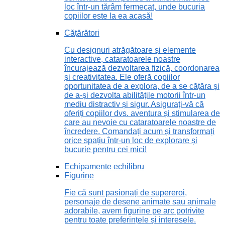
loc într-un tărâm fermecat, unde bucuria
copiilor este la ea acasă!
Cățărători
Cu designuri atrăgătoare și elemente
interactive, cataratoarele noastre
încurajează dezvoltarea fizică, coordonarea
și creativitatea. Ele oferă copiilor
oportunitatea de a explora, de a se cățăra și
de a-și dezvolta abilitățile motorii într-un
mediu distractiv și sigur. Asigurați-vă că
oferiți copiilor dvs. aventura și stimularea de
care au nevoie cu cataratoarele noastre de
încredere. Comandați acum și transformați
orice spațiu într-un loc de explorare și
bucurie pentru cei mici!
Echipamente echilibru
Figurine
Fie că sunt pasionați de supereroi,
personaje de desene animate sau animale
adorabile, avem figurine pe arc potrivite
pentru toate preferințele și interesele.