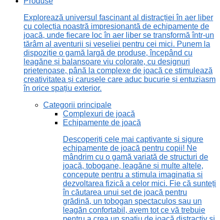
Produse
Explorează universul fascinant al distracției în aer liber
cu colecția noastră impresionantă de echipamente de
joacă, unde fiecare loc în aer liber se transformă într-un
tărâm al aventurii și veseliei pentru cei mici. Punem la
dispoziție o gamă largă de produse, începând cu
leagăne și balansoare viu colorate, cu designuri
prietenoase, până la complexe de joacă ce stimulează
creativitatea și carusele care aduc bucurie și entuziasm
în orice spațiu exterior.
Categorii principale
Complexuri de joacă
Echipamente de joacă
Descoperiți cele mai captivante și sigure
echipamente de joacă pentru copii! Ne
mândrim cu o gamă variată de structuri de
joacă, tobogane, leagăne și multe altele,
concepute pentru a stimula imaginația și
dezvoltarea fizică a celor mici. Fie că sunteți
în căutarea unui set de joacă pentru
grădină, un tobogan spectaculos sau un
leagăn confortabil, avem tot ce vă trebuie
pentru a crea un spațiu de joacă distractiv și