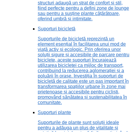
structuri adaugă un strat de confort și stil,
fiind perfecte pentru a defini zone de lounge
sau pentru a susține plante cățărătoare,
oferind umbră și intimitate.
Suporturi bicicletă
Suporturile de bicicletă reprezintă un
element esențial în facilitarea unui mod de
viață activ și ecologic. Prin oferirea unor
soluții sigure și accesibile de parcare pentru
biciclete, aceste suporturi încurajează
utilizarea bicicletei ca mijloc de transport,
contribuind la reducerea aglomerației și a
poluării în orașe. Investiția în suporturi de
bicicletă de calitate este un pas important în
transformarea spațiilor urbane în zone mai
prietenoase și accesibile pentru cicliști,
promovând sănătatea și sustenabilitatea în
comunitate.
Suporturi plante
Suporturile de plante sunt soluții ideale
pentru a adăuga un plus de vitalitate și