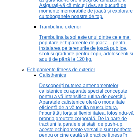
Asigurați-vă că micuții dvs. se bucură de
momente memorabile de joacă și explorare
cu toboganele noastre de top.
Trambuline exterior
Trambulina la sol este unul dintre cele mai
populare echipamente de joacă – pentru
instalarea pe terenurile de joacă publice,
școli și grădinițe pentru copii, adolescenți și
adulți de până la 120 kg.
Echipamente fitness de exterior
Calisthenics
Descoperiți puterea antrenamentelor
calistenice cu aparate special concepute
pentru a vă intensifica rutina de exerciții.
Aparatele calistenice oferă o modalitate
eficientă de a vă tonifia musculatura,
îmbunătăți forța și flexibilitatea, folosindu-vă
propria greutate corporală. De la bare de
tracțiuni la paralele și stații de push-up,
aceste echipamente versatile sunt perfecte
pentru oricine caută să practice fitness în