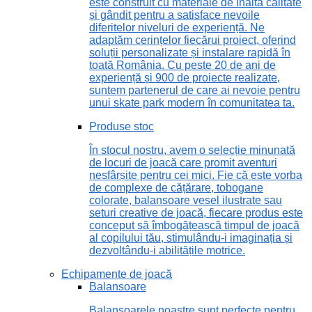
este construit cu materiale de înaltă calitate
și gândit pentru a satisface nevoile
diferitelor niveluri de experiență. Ne
adaptăm cerințelor fiecărui proiect, oferind
soluții personalizate și instalare rapidă în
toată România. Cu peste 20 de ani de
experiență și 900 de proiecte realizate,
suntem partenerul de care ai nevoie pentru
unui skate park modern în comunitatea ta.
Produse stoc
În stocul nostru, avem o selecție minunată
de locuri de joacă care promit aventuri
nesfârșite pentru cei mici. Fie că este vorba
de complexe de cățărare, tobogane
colorate, balansoare vesel ilustrate sau
seturi creative de joacă, fiecare produs este
conceput să îmbogățească timpul de joacă
al copilului tău, stimulându-i imaginația și
dezvoltându-i abilitățile motrice.
Echipamente de joacă
Balansoare
Balansoarele noastre sunt perfecte pentru