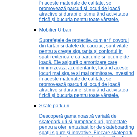
în aceste materiale de calitate, se
promovează parcuri și locuri de joacă
atractive și durabile, stimulând activitatea
fizică și bucuria pentru toate vârstele.
Mobilier Urban
Suprafețele de protecție, cum ar fi covorul
din tartan și dalele de cauciuc, sunt vitale
pentru a crește siguranța și confortul în
spații exterioare ca parcurile și locurile de
joacă. Ele asigură o amortizare care
minimizează accidentările, făcând aceste
locuri mai sigure și mai primitoare. Investind
în aceste materiale de calitate, se
promovează parcuri și locuri de joacă
atractive și durabile, stimulând activitatea
fizică și bucuria pentru toate vârstele.
Skate park-uri
Descoperă gama noastră variată de
skatepark-uri și pumptrack-uri, proiectate
pentru a oferi entuziaștilor de skateboarding
spații sigure și inovative. Fiecare skatepark