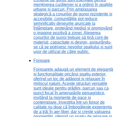
menținerea curățeniei și a ordinii în spațiile
urbane și parcuri. Prin amplasarea
strategică a coșurilor de gunoi rezistente și
accesibile, comunitățile pot reduce
semnificativ deșeurile aruncate la
întâmplare, protejând mediul și promovând
o imagine pozitivă a zonei. Alegerea
coșurilor de gunoi trebuie să țină cont de
material, capacitate și design, asigurându-
se că se potrivesc nevoilor spațiului și sunt
ușor de utilizat de către public.
Foișoare
Foișoarele adaugă un element de eleganță
și funcționalitate oricărui spațiu exterior,
oferind un loc de adăpost și relaxare în
mijlocul naturii. Aceste structuri versatile
sunt ideale pentru grădini, parcuri sau ca
punct focal în amenajările peisagistice,
invitând la momente de pace și
contemplare. Investiția într-un foișor de
calitate nu doar că îmbogățește experiența
de a trăi în aer liber, dar și crește valoarea
proprietății, oferind un spațiu de relaxare și