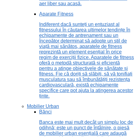
aer liber sau acasă.
Aparate Fitness
Indiferent dacă sunteți un entuziast al
fitnessului în căutarea ultimelor tendințe în
echipamente de antrenament sau un
începător determinat să adopte un stil de
viață mai sănătos, aparatele de fitness
reprezintă un element esențial în orice
regim de exerciții fizice. Aparatele de fitness
oferă o metodă structurată și eficientă
pentru a atinge obiectivele de sănătate și
fitness. Fie că doriți să slăbiți, să vă tonifiați
musculatura sau să îmbunătățiți rezistența
cardiovasculară, există echipamente
specifice care pot ajuta la atingerea acestor
ținte.
Mobilier Urban
Bănci
Banca este mai mult decât un simplu loc de
odihnă; este un punct de întâlnire, o piesă
de mobilier urban esențială care adaugă