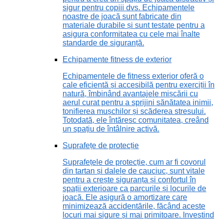
sigur pentru copiii dvs. Echipamentele
noastre de joacă sunt fabricate din
materiale durabile și sunt testate pentru a
asigura conformitatea cu cele mai înalte
standarde de siguranță.
Echipamente fitness de exterior
Echipamentele de fitness exterior oferă o
cale eficientă și accesibilă pentru exerciții în
natură, îmbinând avantajele mișcării cu
aerul curat pentru a sprijini sănătatea inimii,
tonifierea mușchilor și scăderea stresului.
Totodată, ele întăresc comunitatea, creând
un spațiu de întâlnire activă.
Suprafețe de protecție
Suprafețele de protecție, cum ar fi covorul
din tartan și dalele de cauciuc, sunt vitale
pentru a crește siguranța și confortul în
spații exterioare ca parcurile și locurile de
joacă. Ele asigură o amortizare care
minimizează accidentările, făcând aceste
locuri mai sigure și mai primitoare. Investind