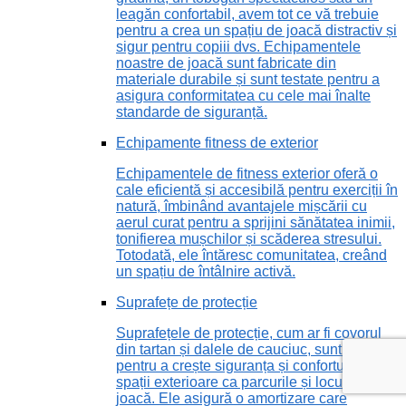
leagăn confortabil, avem tot ce vă trebuie
pentru a crea un spațiu de joacă distractiv și
sigur pentru copiii dvs. Echipamentele
noastre de joacă sunt fabricate din
materiale durabile și sunt testate pentru a
asigura conformitatea cu cele mai înalte
standarde de siguranță.
Echipamente fitness de exterior
Echipamentele de fitness exterior oferă o
cale eficientă și accesibilă pentru exerciții în
natură, îmbinând avantajele mișcării cu
aerul curat pentru a sprijini sănătatea inimii,
tonifierea mușchilor și scăderea stresului.
Totodată, ele întăresc comunitatea, creând
un spațiu de întâlnire activă.
Suprafețe de protecție
Suprafețele de protecție, cum ar fi covorul
din tartan și dalele de cauciuc, sunt vitale
pentru a crește siguranța și confortul în
spații exterioare ca parcurile și locurile de
joacă. Ele asigură o amortizare care