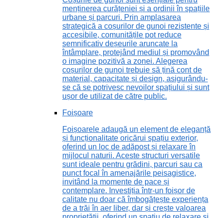
menținerea curățeniei și a ordinii în spațiile
urbane și parcuri. Prin amplasarea
strategică a coșurilor de gunoi rezistente și
accesibile, comunitățile pot reduce
semnificativ deșeurile aruncate la
întâmplare, protejând mediul și promovând
o imagine pozitivă a zonei. Alegerea
coșurilor de gunoi trebuie să țină cont de
material, capacitate și design, asigurându-
se că se potrivesc nevoilor spațiului și sunt
ușor de utilizat de către public.
Foișoare
Foișoarele adaugă un element de eleganță
și funcționalitate oricărui spațiu exterior,
oferind un loc de adăpost și relaxare în
mijlocul naturii. Aceste structuri versatile
sunt ideale pentru grădini, parcuri sau ca
punct focal în amenajările peisagistice,
invitând la momente de pace și
contemplare. Investiția într-un foișor de
calitate nu doar că îmbogățește experiența
de a trăi în aer liber, dar și crește valoarea
proprietății, oferind un spațiu de relaxare și