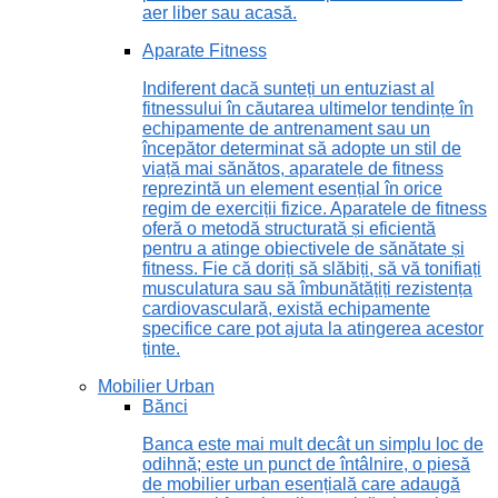
aer liber sau acasă.
Aparate Fitness
Indiferent dacă sunteți un entuziast al
fitnessului în căutarea ultimelor tendințe în
echipamente de antrenament sau un
începător determinat să adopte un stil de
viață mai sănătos, aparatele de fitness
reprezintă un element esențial în orice
regim de exerciții fizice. Aparatele de fitness
oferă o metodă structurată și eficientă
pentru a atinge obiectivele de sănătate și
fitness. Fie că doriți să slăbiți, să vă tonifiați
musculatura sau să îmbunătățiți rezistența
cardiovasculară, există echipamente
specifice care pot ajuta la atingerea acestor
ținte.
Mobilier Urban
Bănci
Banca este mai mult decât un simplu loc de
odihnă; este un punct de întâlnire, o piesă
de mobilier urban esențială care adaugă