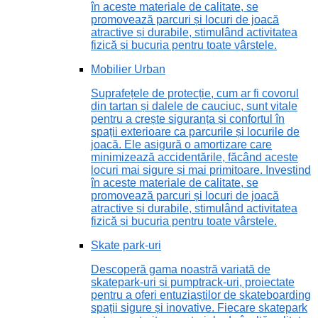
în aceste materiale de calitate, se
promovează parcuri și locuri de joacă
atractive și durabile, stimulând activitatea
fizică și bucuria pentru toate vârstele.
Mobilier Urban
Suprafețele de protecție, cum ar fi covorul
din tartan și dalele de cauciuc, sunt vitale
pentru a crește siguranța și confortul în
spații exterioare ca parcurile și locurile de
joacă. Ele asigură o amortizare care
minimizează accidentările, făcând aceste
locuri mai sigure și mai primitoare. Investind
în aceste materiale de calitate, se
promovează parcuri și locuri de joacă
atractive și durabile, stimulând activitatea
fizică și bucuria pentru toate vârstele.
Skate park-uri
Descoperă gama noastră variată de
skatepark-uri și pumptrack-uri, proiectate
pentru a oferi entuziaștilor de skateboarding
spații sigure și inovative. Fiecare skatepark