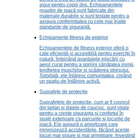
sigur pentru copiii dvs. Echipamentele
noastre de joacă sunt fabricate din
materiale durabile și sunt testate pentru a
asigura conformitatea cu cele mai înalte
standarde de siguranță.
Echipamente fitness de exterior
Echipamentele de fitness exterior oferă o
cale eficientă și accesibilă pentru exerciții în
natură, îmbinând avantajele mișcării cu
aerul curat pentru a sprijini sănătatea inimii,
tonifierea mușchilor și scăderea stresului.
Totodată, ele întăresc comunitatea, creând
un spațiu de întâlnire activă.
Suprafețe de protecție
Suprafețele de protecție, cum ar fi covorul
din tartan și dalele de cauciuc, sunt vitale
pentru a crește siguranța și confortul în
spații exterioare ca parcurile și locurile de
joacă. Ele asigură o amortizare care
minimizează accidentările, făcând aceste
locuri mai sigure și mai primitoare. Investind