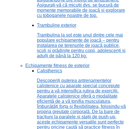
Asigurați-vă că micuții dvs. se bucură de
momente memorabile de joacă și explorare
cu toboganele noastre de top.
Trambuline exterior
Trambulina la sol este unul dintre cele mai
populare echipamente de joacă – pentru
instalarea pe terenurile de joacă publice,
școli și grădinițe pentru copii, adolescenți și
adulți de până la 120 kg.
Echipamente fitness de exterior
Calisthenics
Descoperiți puterea antrenamentelor
calistenice cu aparate special concepute
pentru a vă intensifica rutina de exerciții.
Aparatele calistenice oferă o modalitate
eficientă de a vă tonifia musculatura,
îmbunătăți forța și flexibilitatea, folosindu-vă
propria greutate corporală. De la bare de
tracțiuni la paralele și stații de push-up,
aceste echipamente versatile sunt perfecte
pentru oricine caută să practice fitness în