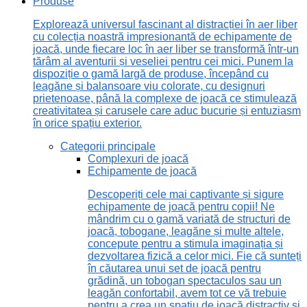
Produse
Explorează universul fascinant al distracției în aer liber
cu colecția noastră impresionantă de echipamente de
joacă, unde fiecare loc în aer liber se transformă într-un
tărâm al aventurii și veseliei pentru cei mici. Punem la
dispoziție o gamă largă de produse, începând cu
leagăne și balansoare viu colorate, cu designuri
prietenoase, până la complexe de joacă ce stimulează
creativitatea și carusele care aduc bucurie și entuziasm
în orice spațiu exterior.
Categorii principale
Complexuri de joacă
Echipamente de joacă
Descoperiți cele mai captivante și sigure
echipamente de joacă pentru copii! Ne
mândrim cu o gamă variată de structuri de
joacă, tobogane, leagăne și multe altele,
concepute pentru a stimula imaginația și
dezvoltarea fizică a celor mici. Fie că sunteți
în căutarea unui set de joacă pentru
grădină, un tobogan spectaculos sau un
leagăn confortabil, avem tot ce vă trebuie
pentru a crea un spațiu de joacă distractiv și