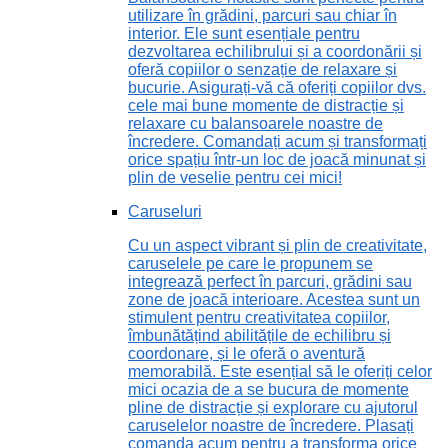
utilizare în grădini, parcuri sau chiar în
interior. Ele sunt esențiale pentru
dezvoltarea echilibrului și a coordonării și
oferă copiilor o senzație de relaxare și
bucurie. Asigurați-vă că oferiți copiilor dvs.
cele mai bune momente de distracție și
relaxare cu balansoarele noastre de
încredere. Comandați acum și transformați
orice spațiu într-un loc de joacă minunat și
plin de veselie pentru cei mici!
Caruseluri
Cu un aspect vibrant și plin de creativitate,
caruselele pe care le propunem se
integrează perfect în parcuri, grădini sau
zone de joacă interioare. Acestea sunt un
stimulent pentru creativitatea copiilor,
îmbunătățind abilitățile de echilibru și
coordonare, și le oferă o aventură
memorabilă. Este esențial să le oferiți celor
mici ocazia de a se bucura de momente
pline de distracție și explorare cu ajutorul
caruselelor noastre de încredere. Plasați
comanda acum pentru a transforma orice