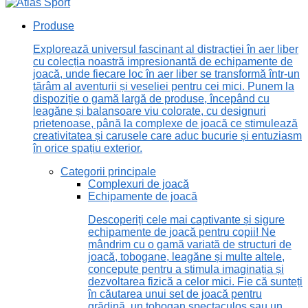
Produse
Explorează universul fascinant al distracției în aer liber
cu colecția noastră impresionantă de echipamente de
joacă, unde fiecare loc în aer liber se transformă într-un
tărâm al aventurii și veseliei pentru cei mici. Punem la
dispoziție o gamă largă de produse, începând cu
leagăne și balansoare viu colorate, cu designuri
prietenoase, până la complexe de joacă ce stimulează
creativitatea și carusele care aduc bucurie și entuziasm
în orice spațiu exterior.
Categorii principale
Complexuri de joacă
Echipamente de joacă
Descoperiți cele mai captivante și sigure
echipamente de joacă pentru copii! Ne
mândrim cu o gamă variată de structuri de
joacă, tobogane, leagăne și multe altele,
concepute pentru a stimula imaginația și
dezvoltarea fizică a celor mici. Fie că sunteți
în căutarea unui set de joacă pentru
grădină, un tobogan spectaculos sau un