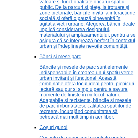
valoare și funcționalitate oricărui spațiu
public. De la parcuri și piețe, la trotuare și
zone pietonale, băncile invită la interacțiune
socială și oferă o pauză binevenită în
agitația vieții urbane. Alegerea băncii ideale
implică considerarea designului,
materialului și amplasamentului, pentru a se
asigura că se integrează perfect în contextul
urban și îndeplinește nevoile comunității.
Bănci și mese parc
Băncile și mesele de parc sunt elemente
indispensabile în crearea unui spațiu verde
urban invitant și funcțional. Această
combinație oferă locul ideal pentru picnicuri,
lectură sau pur și simplu pentru a savura
momente de liniște în mijlocul naturii.
Adaptabile și rezistente, băncile și mesele
de parc îmbunătățesc calitatea spațiilor de
recreere, încurajând comunitatea să
petreacă mai mult timp în aer liber.
Coșuri gunoi
Coșurile de gunoi sunt esențiale pentru