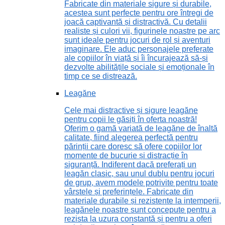
Fabricate din materiale sigure și durabile,
acestea sunt perfecte pentru ore întregi de
joacă captivantă și distractivă. Cu detalii
realiste și culori vii, figurinele noastre pe arc
sunt ideale pentru jocuri de rol și aventuri
imaginare. Ele aduc personajele preferate
ale copiilor în viață și îi încurajează să-și
dezvolte abilitățile sociale și emoționale în
timp ce se distrează.
Leagăne
Cele mai distractive și sigure leagăne
pentru copii le găsiți în oferta noastră!
Oferim o gamă variată de leagăne de înaltă
calitate, fiind alegerea perfectă pentru
părinții care doresc să ofere copiilor lor
momente de bucurie și distracție în
siguranță. Indiferent dacă preferați un
leagăn clasic, sau unul dublu pentru jocuri
de grup, avem modele potrivite pentru toate
vârstele și preferințele. Fabricate din
materiale durabile și rezistente la intemperii,
leagănele noastre sunt concepute pentru a
rezista la uzura constantă și pentru a oferi