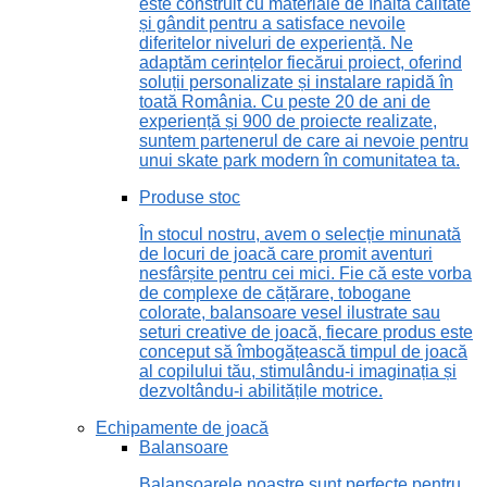
este construit cu materiale de înaltă calitate
și gândit pentru a satisface nevoile
diferitelor niveluri de experiență. Ne
adaptăm cerințelor fiecărui proiect, oferind
soluții personalizate și instalare rapidă în
toată România. Cu peste 20 de ani de
experiență și 900 de proiecte realizate,
suntem partenerul de care ai nevoie pentru
unui skate park modern în comunitatea ta.
Produse stoc
În stocul nostru, avem o selecție minunată
de locuri de joacă care promit aventuri
nesfârșite pentru cei mici. Fie că este vorba
de complexe de cățărare, tobogane
colorate, balansoare vesel ilustrate sau
seturi creative de joacă, fiecare produs este
conceput să îmbogățească timpul de joacă
al copilului tău, stimulându-i imaginația și
dezvoltându-i abilitățile motrice.
Echipamente de joacă
Balansoare
Balansoarele noastre sunt perfecte pentru