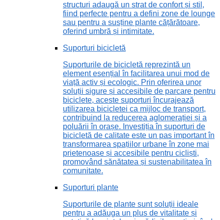
structuri adaugă un strat de confort și stil,
fiind perfecte pentru a defini zone de lounge
sau pentru a susține plante cățărătoare,
oferind umbră și intimitate.
Suporturi bicicletă
Suporturile de bicicletă reprezintă un
element esențial în facilitarea unui mod de
viață activ și ecologic. Prin oferirea unor
soluții sigure și accesibile de parcare pentru
biciclete, aceste suporturi încurajează
utilizarea bicicletei ca mijloc de transport,
contribuind la reducerea aglomerației și a
poluării în orașe. Investiția în suporturi de
bicicletă de calitate este un pas important în
transformarea spațiilor urbane în zone mai
prietenoase și accesibile pentru cicliști,
promovând sănătatea și sustenabilitatea în
comunitate.
Suporturi plante
Suporturile de plante sunt soluții ideale
pentru a adăuga un plus de vitalitate și