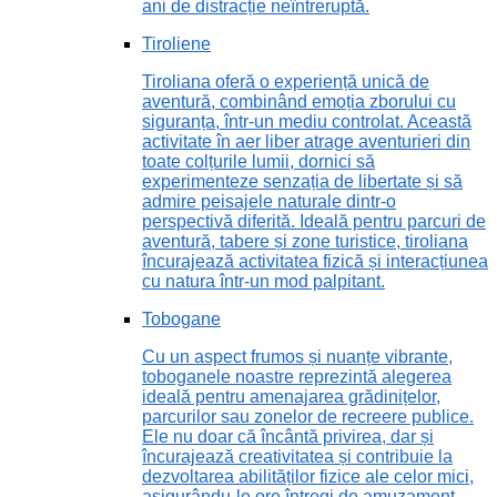
ani de distracție neîntreruptă.
Tiroliene
Tiroliana oferă o experiență unică de
aventură, combinând emoția zborului cu
siguranța, într-un mediu controlat. Această
activitate în aer liber atrage aventurieri din
toate colțurile lumii, dornici să
experimenteze senzația de libertate și să
admire peisajele naturale dintr-o
perspectivă diferită. Ideală pentru parcuri de
aventură, tabere și zone turistice, tiroliana
încurajează activitatea fizică și interacțiunea
cu natura într-un mod palpitant.
Tobogane
Cu un aspect frumos și nuanțe vibrante,
toboganele noastre reprezintă alegerea
ideală pentru amenajarea grădinițelor,
parcurilor sau zonelor de recreere publice.
Ele nu doar că încântă privirea, dar și
încurajează creativitatea și contribuie la
dezvoltarea abilităților fizice ale celor mici,
asigurându-le ore întregi de amuzament.