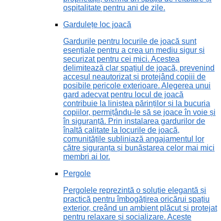
ospitalitate pentru ani de zile.
Gardulețe loc joacă
Gardurile pentru locurile de joacă sunt
esențiale pentru a crea un mediu sigur și
securizat pentru cei mici. Acestea
delimitează clar spațiul de joacă, prevenind
accesul neautorizat și protejând copiii de
posibile pericole exterioare. Alegerea unui
gard adecvat pentru locul de joacă
contribuie la liniștea părinților și la bucuria
copiilor, permițându-le să se joace în voie și
în siguranță. Prin instalarea gardurilor de
înaltă calitate la locurile de joacă,
comunitățile subliniază angajamentul lor
către siguranța și bunăstarea celor mai mici
membri ai lor.
Pergole
Pergolele reprezintă o soluție elegantă și
practică pentru îmbogățirea oricărui spațiu
exterior, creând un ambient plăcut și protejat
pentru relaxare și socializare. Aceste