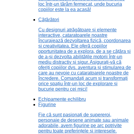
loc într-un tărâm fermecat, unde bucuria
copiilor este la ea acasă!
Cățărători
Cu designuri atrăgătoare și elemente
interactive, cataratoarele noastre
încurajează dezvoltarea fizică, coordonarea
și creativitatea. Ele oferă copiilor
oportunitatea de a explora, de a se cățăra și
de a-și dezvolta abilitățile motorii într-un
mediu distractiv și sigur. Asigurați-vă că
oferiți copiilor dvs. aventura și stimularea de
care au nevoie cu cataratoarele noastre de
încredere. Comandați acum și transformați
orice spațiu într-un loc de explorare și
bucurie pentru cei mici!
Echipamente echilibru
Figurine
Fie că sunt pasionați de supereroi,
personaje de desene animate sau animale
adorabile, avem figurine pe arc potrivite
pentru toate preferințele și interesele.