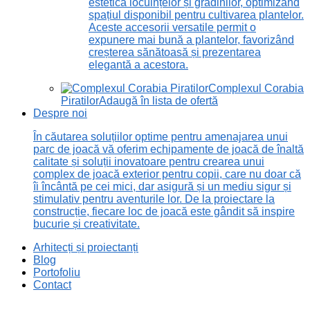
estetică locuințelor și grădinilor, optimizând
spațiul disponibil pentru cultivarea plantelor.
Aceste accesorii versatile permit o
expunere mai bună a plantelor, favorizând
creșterea sănătoasă și prezentarea
elegantă a acestora.
Complexul Corabia
Piratilor
Adaugă în lista de ofertă
Despre noi
În căutarea soluțiilor optime pentru amenajarea unui
parc de joacă vă oferim echipamente de joacă de înaltă
calitate și soluții inovatoare pentru crearea unui
complex de joacă exterior pentru copii, care nu doar că
îi încântă pe cei mici, dar asigură și un mediu sigur și
stimulativ pentru aventurile lor. De la proiectare la
construcție, fiecare loc de joacă este gândit să inspire
bucurie și creativitate.
Arhitecți și proiectanți
Blog
Portofoliu
Contact