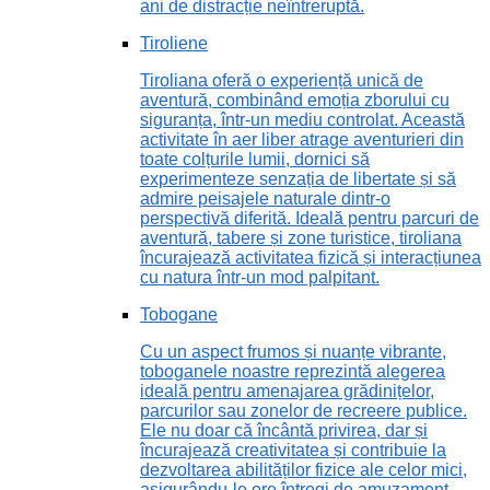
ani de distracție neîntreruptă.
Tiroliene
Tiroliana oferă o experiență unică de
aventură, combinând emoția zborului cu
siguranța, într-un mediu controlat. Această
activitate în aer liber atrage aventurieri din
toate colțurile lumii, dornici să
experimenteze senzația de libertate și să
admire peisajele naturale dintr-o
perspectivă diferită. Ideală pentru parcuri de
aventură, tabere și zone turistice, tiroliana
încurajează activitatea fizică și interacțiunea
cu natura într-un mod palpitant.
Tobogane
Cu un aspect frumos și nuanțe vibrante,
toboganele noastre reprezintă alegerea
ideală pentru amenajarea grădinițelor,
parcurilor sau zonelor de recreere publice.
Ele nu doar că încântă privirea, dar și
încurajează creativitatea și contribuie la
dezvoltarea abilităților fizice ale celor mici,
asigurându-le ore întregi de amuzament.