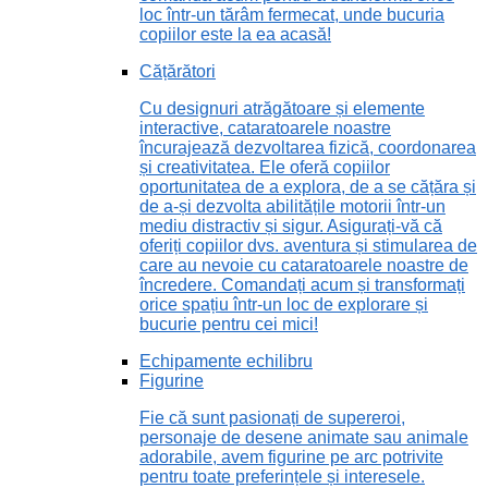
loc într-un tărâm fermecat, unde bucuria
copiilor este la ea acasă!
Cățărători
Cu designuri atrăgătoare și elemente
interactive, cataratoarele noastre
încurajează dezvoltarea fizică, coordonarea
și creativitatea. Ele oferă copiilor
oportunitatea de a explora, de a se cățăra și
de a-și dezvolta abilitățile motorii într-un
mediu distractiv și sigur. Asigurați-vă că
oferiți copiilor dvs. aventura și stimularea de
care au nevoie cu cataratoarele noastre de
încredere. Comandați acum și transformați
orice spațiu într-un loc de explorare și
bucurie pentru cei mici!
Echipamente echilibru
Figurine
Fie că sunt pasionați de supereroi,
personaje de desene animate sau animale
adorabile, avem figurine pe arc potrivite
pentru toate preferințele și interesele.