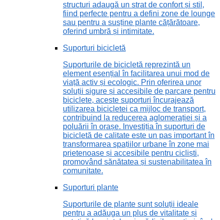
structuri adaugă un strat de confort și stil,
fiind perfecte pentru a defini zone de lounge
sau pentru a susține plante cățărătoare,
oferind umbră și intimitate.
Suporturi bicicletă
Suporturile de bicicletă reprezintă un
element esențial în facilitarea unui mod de
viață activ și ecologic. Prin oferirea unor
soluții sigure și accesibile de parcare pentru
biciclete, aceste suporturi încurajează
utilizarea bicicletei ca mijloc de transport,
contribuind la reducerea aglomerației și a
poluării în orașe. Investiția în suporturi de
bicicletă de calitate este un pas important în
transformarea spațiilor urbane în zone mai
prietenoase și accesibile pentru cicliști,
promovând sănătatea și sustenabilitatea în
comunitate.
Suporturi plante
Suporturile de plante sunt soluții ideale
pentru a adăuga un plus de vitalitate și