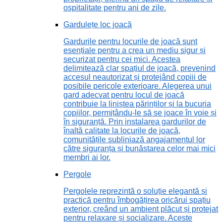
ospitalitate pentru ani de zile.
Gardulețe loc joacă
Gardurile pentru locurile de joacă sunt
esențiale pentru a crea un mediu sigur și
securizat pentru cei mici. Acestea
delimitează clar spațiul de joacă, prevenind
accesul neautorizat și protejând copiii de
posibile pericole exterioare. Alegerea unui
gard adecvat pentru locul de joacă
contribuie la liniștea părinților și la bucuria
copiilor, permițându-le să se joace în voie și
în siguranță. Prin instalarea gardurilor de
înaltă calitate la locurile de joacă,
comunitățile subliniază angajamentul lor
către siguranța și bunăstarea celor mai mici
membri ai lor.
Pergole
Pergolele reprezintă o soluție elegantă și
practică pentru îmbogățirea oricărui spațiu
exterior, creând un ambient plăcut și protejat
pentru relaxare și socializare. Aceste