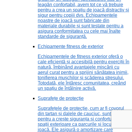
leagăn confortabil, avem tot ce vă trebuie
pentru a crea un spațiu de joacă distractiv și
sigur pentru copiii dvs. Echipamentele
noastre de joacă sunt fabricate din
materiale durabile și sunt testate pentru a
asigura conformitatea cu cele mai înalte
standarde de siguranță.
Echipamente fitness de exterior
Echipamentele de fitness exterior oferă o
cale eficientă și accesibilă pentru exerciții în
natură, îmbinând avantajele mișcării cu
aerul curat pentru a sprijini sănătatea inimii,
tonifierea mușchilor și scăderea stresului.
Totodată, ele întăresc comunitatea, creând
un spațiu de întâlnire activă.
Suprafețe de protecție
Suprafețele de protecție, cum ar fi covorul
din tartan și dalele de cauciuc, sunt vitale
pentru a crește siguranța și confortul în
spații exterioare ca parcurile și locurile de
joacă. Ele asigură o amortizare care