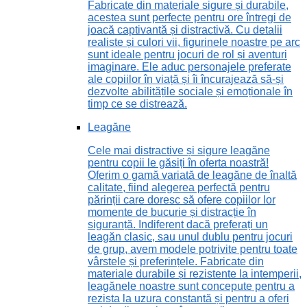
Fabricate din materiale sigure și durabile,
acestea sunt perfecte pentru ore întregi de
joacă captivantă și distractivă. Cu detalii
realiste și culori vii, figurinele noastre pe arc
sunt ideale pentru jocuri de rol și aventuri
imaginare. Ele aduc personajele preferate
ale copiilor în viață și îi încurajează să-și
dezvolte abilitățile sociale și emoționale în
timp ce se distrează.
Leagăne
Cele mai distractive și sigure leagăne
pentru copii le găsiți în oferta noastră!
Oferim o gamă variată de leagăne de înaltă
calitate, fiind alegerea perfectă pentru
părinții care doresc să ofere copiilor lor
momente de bucurie și distracție în
siguranță. Indiferent dacă preferați un
leagăn clasic, sau unul dublu pentru jocuri
de grup, avem modele potrivite pentru toate
vârstele și preferințele. Fabricate din
materiale durabile și rezistente la intemperii,
leagănele noastre sunt concepute pentru a
rezista la uzura constantă și pentru a oferi