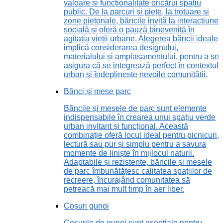
valoare și funcționalitate oricărui spațiu
public. De la parcuri și piețe, la trotuare și
zone pietonale, băncile invită la interacțiune
socială și oferă o pauză binevenită în
agitația vieții urbane. Alegerea băncii ideale
implică considerarea designului,
materialului și amplasamentului, pentru a se
asigura că se integrează perfect în contextul
urban și îndeplinește nevoile comunității.
Bănci și mese parc
Băncile și mesele de parc sunt elemente
indispensabile în crearea unui spațiu verde
urban invitant și funcțional. Această
combinație oferă locul ideal pentru picnicuri,
lectură sau pur și simplu pentru a savura
momente de liniște în mijlocul naturii.
Adaptabile și rezistente, băncile și mesele
de parc îmbunătățesc calitatea spațiilor de
recreere, încurajând comunitatea să
petreacă mai mult timp în aer liber.
Coșuri gunoi
Coșurile de gunoi sunt esențiale pentru