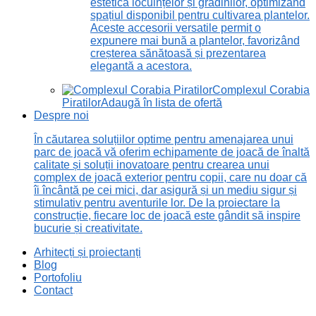
estetică locuințelor și grădinilor, optimizând
spațiul disponibil pentru cultivarea plantelor.
Aceste accesorii versatile permit o
expunere mai bună a plantelor, favorizând
creșterea sănătoasă și prezentarea
elegantă a acestora.
Complexul Corabia
Piratilor
Adaugă în lista de ofertă
Despre noi
În căutarea soluțiilor optime pentru amenajarea unui
parc de joacă vă oferim echipamente de joacă de înaltă
calitate și soluții inovatoare pentru crearea unui
complex de joacă exterior pentru copii, care nu doar că
îi încântă pe cei mici, dar asigură și un mediu sigur și
stimulativ pentru aventurile lor. De la proiectare la
construcție, fiecare loc de joacă este gândit să inspire
bucurie și creativitate.
Arhitecți și proiectanți
Blog
Portofoliu
Contact