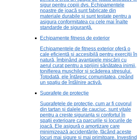
sigur pentru copiii dvs. Echipamentele
noastre de joacă sunt fabricate din
materiale durabile și sunt testate pentru a
asigura conformitatea cu cele mai înalte
standarde de siguranță.
Echipamente fitness de exterior
Echipamentele de fitness exterior oferă o
cale eficientă și accesibilă pentru exerciții în
natură, îmbinând avantajele mișcării cu
aerul curat pentru a sprijini sănătatea inimii,
tonifierea mușchilor și scăderea stresului.
Totodată, ele întăresc comunitatea, creând
un spațiu de întâlnire activă.
Suprafețe de protecție
Suprafețele de protecție, cum ar fi covorul
din tartan și dalele de cauciuc, sunt vitale
pentru a crește siguranța și confortul în
spații exterioare ca parcurile și locurile de
joacă. Ele asigură o amortizare care
minimizează accidentările, făcând aceste
locuri mai sigure și mai primitoare. Investind