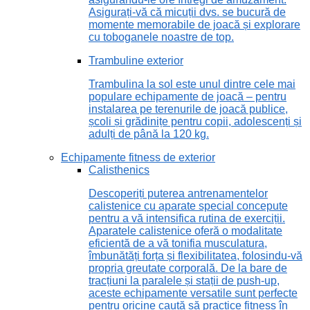
Asigurați-vă că micuții dvs. se bucură de
momente memorabile de joacă și explorare
cu toboganele noastre de top.
Trambuline exterior
Trambulina la sol este unul dintre cele mai
populare echipamente de joacă – pentru
instalarea pe terenurile de joacă publice,
școli și grădinițe pentru copii, adolescenți și
adulți de până la 120 kg.
Echipamente fitness de exterior
Calisthenics
Descoperiți puterea antrenamentelor
calistenice cu aparate special concepute
pentru a vă intensifica rutina de exerciții.
Aparatele calistenice oferă o modalitate
eficientă de a vă tonifia musculatura,
îmbunătăți forța și flexibilitatea, folosindu-vă
propria greutate corporală. De la bare de
tracțiuni la paralele și stații de push-up,
aceste echipamente versatile sunt perfecte
pentru oricine caută să practice fitness în