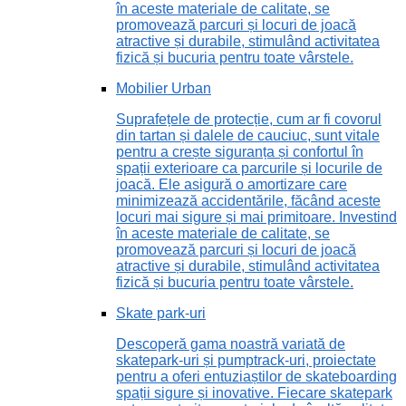
în aceste materiale de calitate, se
promovează parcuri și locuri de joacă
atractive și durabile, stimulând activitatea
fizică și bucuria pentru toate vârstele.
Mobilier Urban
Suprafețele de protecție, cum ar fi covorul
din tartan și dalele de cauciuc, sunt vitale
pentru a crește siguranța și confortul în
spații exterioare ca parcurile și locurile de
joacă. Ele asigură o amortizare care
minimizează accidentările, făcând aceste
locuri mai sigure și mai primitoare. Investind
în aceste materiale de calitate, se
promovează parcuri și locuri de joacă
atractive și durabile, stimulând activitatea
fizică și bucuria pentru toate vârstele.
Skate park-uri
Descoperă gama noastră variată de
skatepark-uri și pumptrack-uri, proiectate
pentru a oferi entuziaștilor de skateboarding
spații sigure și inovative. Fiecare skatepark