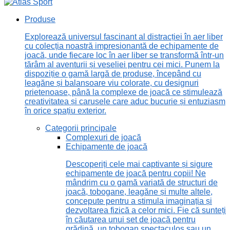
Produse
Explorează universul fascinant al distracției în aer liber
cu colecția noastră impresionantă de echipamente de
joacă, unde fiecare loc în aer liber se transformă într-un
tărâm al aventurii și veseliei pentru cei mici. Punem la
dispoziție o gamă largă de produse, începând cu
leagăne și balansoare viu colorate, cu designuri
prietenoase, până la complexe de joacă ce stimulează
creativitatea și carusele care aduc bucurie și entuziasm
în orice spațiu exterior.
Categorii principale
Complexuri de joacă
Echipamente de joacă
Descoperiți cele mai captivante și sigure
echipamente de joacă pentru copii! Ne
mândrim cu o gamă variată de structuri de
joacă, tobogane, leagăne și multe altele,
concepute pentru a stimula imaginația și
dezvoltarea fizică a celor mici. Fie că sunteți
în căutarea unui set de joacă pentru
grădină, un tobogan spectaculos sau un