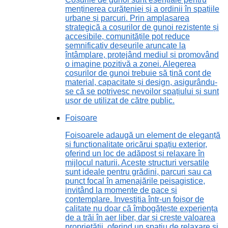
menținerea curățeniei și a ordinii în spațiile
urbane și parcuri. Prin amplasarea
strategică a coșurilor de gunoi rezistente și
accesibile, comunitățile pot reduce
semnificativ deșeurile aruncate la
întâmplare, protejând mediul și promovând
o imagine pozitivă a zonei. Alegerea
coșurilor de gunoi trebuie să țină cont de
material, capacitate și design, asigurându-
se că se potrivesc nevoilor spațiului și sunt
ușor de utilizat de către public.
Foișoare
Foișoarele adaugă un element de eleganță
și funcționalitate oricărui spațiu exterior,
oferind un loc de adăpost și relaxare în
mijlocul naturii. Aceste structuri versatile
sunt ideale pentru grădini, parcuri sau ca
punct focal în amenajările peisagistice,
invitând la momente de pace și
contemplare. Investiția într-un foișor de
calitate nu doar că îmbogățește experiența
de a trăi în aer liber, dar și crește valoarea
proprietății, oferind un spațiu de relaxare și