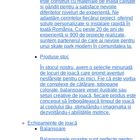
este construit cu materiale de înaltă calitate
și gândit pentru a satisface nevoile
diferitelor niveluri de experiență. Ne
adaptăm cerințelor fiecărui proiect, oferind
soluții personalizate și instalare rapidă în
toată România. Cu peste 20 de ani de
experiență și 900 de proiecte realizate,
suntem partenerul de care ai nevoie pentru
unui skate park modern în comunitatea ta.
Produse stoc
În stocul nostru, avem o selecție minunată
de locuri de joacă care promit aventuri
nesfârșite pentru cei mici. Fie că este vorba
de complexe de cățărare, tobogane
colorate, balansoare vesel ilustrate sau
seturi creative de joacă, fiecare produs este
conceput să îmbogățească timpul de joacă
al copilului tău, stimulându-i imaginația și
dezvoltându-i abilitățile motrice.
Echipamente de joacă
Balansoare
Balansoarele noastre sunt perfecte pentru