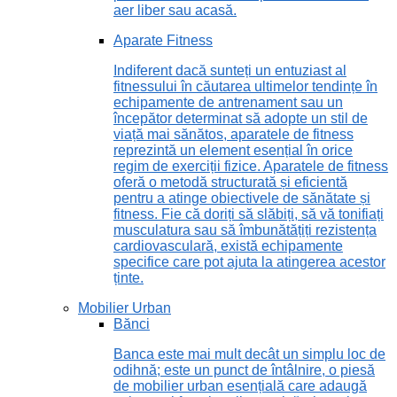
aer liber sau acasă.
Aparate Fitness
Indiferent dacă sunteți un entuziast al
fitnessului în căutarea ultimelor tendințe în
echipamente de antrenament sau un
începător determinat să adopte un stil de
viață mai sănătos, aparatele de fitness
reprezintă un element esențial în orice
regim de exerciții fizice. Aparatele de fitness
oferă o metodă structurată și eficientă
pentru a atinge obiectivele de sănătate și
fitness. Fie că doriți să slăbiți, să vă tonifiați
musculatura sau să îmbunătățiți rezistența
cardiovasculară, există echipamente
specifice care pot ajuta la atingerea acestor
ținte.
Mobilier Urban
Bănci
Banca este mai mult decât un simplu loc de
odihnă; este un punct de întâlnire, o piesă
de mobilier urban esențială care adaugă