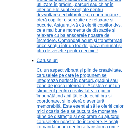
utilizare în grădini, parcuri sau chiar în
interior. Ele sunt esențiale pentru
dezvoltarea echilibrului și a coordonării și
oferă copiilor o senzație de relaxare și
bucurie. Asigurați-vă că oferiți copiilor dvs.
cele mai bune momente de distracție și
relaxare cu balansoarele noastre de
încredere. Comandați acum și transformați
orice spațiu într-un loc de joacă minunat și
plin de veselie pentru cei mici!
Caruseluri
Cu un aspect vibrant și plin de creativitate,
caruselele pe care le propunem se
integrează perfect în parcuri, grădini sau
zone de joacă interioare. Acestea sunt un
stimulent pentru creativitatea copiilor,
îmbunătățind abilitățile de echilibru și
coordonare, și le oferă o aventură
memorabilă. Este esențial să le oferiți celor
mici ocazia de a se bucura de momente
pline de distracție și explorare cu ajutorul
caruselelor noastre de încredere. Plasați
comanda acum pentru a transforma orice