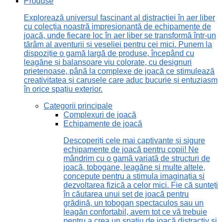
Produse
Explorează universul fascinant al distracției în aer liber
cu colecția noastră impresionantă de echipamente de
joacă, unde fiecare loc în aer liber se transformă într-un
tărâm al aventurii și veseliei pentru cei mici. Punem la
dispoziție o gamă largă de produse, începând cu
leagăne și balansoare viu colorate, cu designuri
prietenoase, până la complexe de joacă ce stimulează
creativitatea și carusele care aduc bucurie și entuziasm
în orice spațiu exterior.
Categorii principale
Complexuri de joacă
Echipamente de joacă
Descoperiți cele mai captivante și sigure
echipamente de joacă pentru copii! Ne
mândrim cu o gamă variată de structuri de
joacă, tobogane, leagăne și multe altele,
concepute pentru a stimula imaginația și
dezvoltarea fizică a celor mici. Fie că sunteți
în căutarea unui set de joacă pentru
grădină, un tobogan spectaculos sau un
leagăn confortabil, avem tot ce vă trebuie
pentru a crea un spațiu de joacă distractiv și