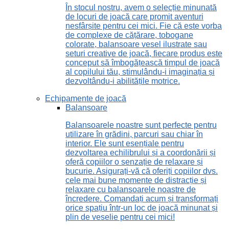
În stocul nostru, avem o selecție minunată
de locuri de joacă care promit aventuri
nesfârșite pentru cei mici. Fie că este vorba
de complexe de cățărare, tobogane
colorate, balansoare vesel ilustrate sau
seturi creative de joacă, fiecare produs este
conceput să îmbogățească timpul de joacă
al copilului tău, stimulându-i imaginația și
dezvoltându-i abilitățile motrice.
Echipamente de joacă
Balansoare
Balansoarele noastre sunt perfecte pentru
utilizare în grădini, parcuri sau chiar în
interior. Ele sunt esențiale pentru
dezvoltarea echilibrului și a coordonării și
oferă copiilor o senzație de relaxare și
bucurie. Asigurați-vă că oferiți copiilor dvs.
cele mai bune momente de distracție și
relaxare cu balansoarele noastre de
încredere. Comandați acum și transformați
orice spațiu într-un loc de joacă minunat și
plin de veselie pentru cei mici!