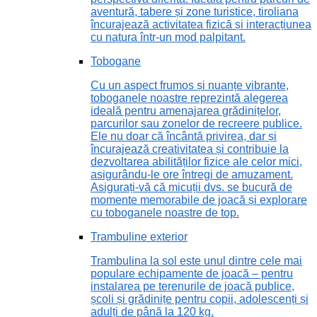
aventură, tabere și zone turistice, tiroliana
încurajează activitatea fizică și interacțiunea
cu natura într-un mod palpitant.
Tobogane
Cu un aspect frumos și nuanțe vibrante,
toboganele noastre reprezintă alegerea
ideală pentru amenajarea grădinițelor,
parcurilor sau zonelor de recreere publice.
Ele nu doar că încântă privirea, dar și
încurajează creativitatea și contribuie la
dezvoltarea abilităților fizice ale celor mici,
asigurându-le ore întregi de amuzament.
Asigurați-vă că micuții dvs. se bucură de
momente memorabile de joacă și explorare
cu toboganele noastre de top.
Trambuline exterior
Trambulina la sol este unul dintre cele mai
populare echipamente de joacă – pentru
instalarea pe terenurile de joacă publice,
școli și grădinițe pentru copii, adolescenți și
adulți de până la 120 kg.