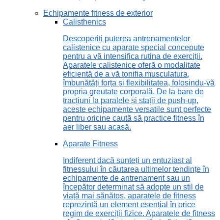
Echipamente fitness de exterior
Calisthenics
Descoperiți puterea antrenamentelor
calistenice cu aparate special concepute
pentru a vă intensifica rutina de exerciții.
Aparatele calistenice oferă o modalitate
eficientă de a vă tonifia musculatura,
îmbunătăți forța și flexibilitatea, folosindu-vă
propria greutate corporală. De la bare de
tracțiuni la paralele și stații de push-up,
aceste echipamente versatile sunt perfecte
pentru oricine caută să practice fitness în
aer liber sau acasă.
Aparate Fitness
Indiferent dacă sunteți un entuziast al
fitnessului în căutarea ultimelor tendințe în
echipamente de antrenament sau un
începător determinat să adopte un stil de
viață mai sănătos, aparatele de fitness
reprezintă un element esențial în orice
regim de exerciții fizice. Aparatele de fitness