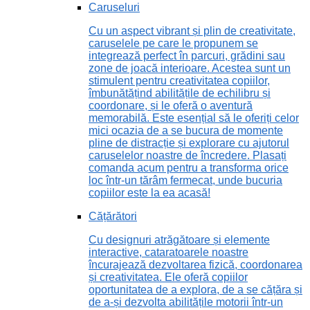
Caruseluri
Cu un aspect vibrant și plin de creativitate,
caruselele pe care le propunem se
integrează perfect în parcuri, grădini sau
zone de joacă interioare. Acestea sunt un
stimulent pentru creativitatea copiilor,
îmbunătățind abilitățile de echilibru și
coordonare, și le oferă o aventură
memorabilă. Este esențial să le oferiți celor
mici ocazia de a se bucura de momente
pline de distracție și explorare cu ajutorul
caruselelor noastre de încredere. Plasați
comanda acum pentru a transforma orice
loc într-un tărâm fermecat, unde bucuria
copiilor este la ea acasă!
Cățărători
Cu designuri atrăgătoare și elemente
interactive, cataratoarele noastre
încurajează dezvoltarea fizică, coordonarea
și creativitatea. Ele oferă copiilor
oportunitatea de a explora, de a se cățăra și
de a-și dezvolta abilitățile motorii într-un