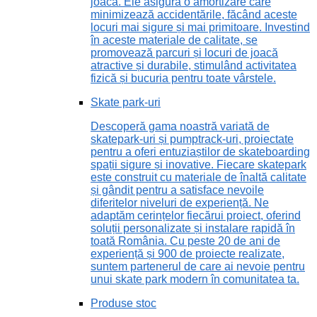
joacă. Ele asigură o amortizare care
minimizează accidentările, făcând aceste
locuri mai sigure și mai primitoare. Investind
în aceste materiale de calitate, se
promovează parcuri și locuri de joacă
atractive și durabile, stimulând activitatea
fizică și bucuria pentru toate vârstele.
Skate park-uri
Descoperă gama noastră variată de
skatepark-uri și pumptrack-uri, proiectate
pentru a oferi entuziaștilor de skateboarding
spații sigure și inovative. Fiecare skatepark
este construit cu materiale de înaltă calitate
și gândit pentru a satisface nevoile
diferitelor niveluri de experiență. Ne
adaptăm cerințelor fiecărui proiect, oferind
soluții personalizate și instalare rapidă în
toată România. Cu peste 20 de ani de
experiență și 900 de proiecte realizate,
suntem partenerul de care ai nevoie pentru
unui skate park modern în comunitatea ta.
Produse stoc