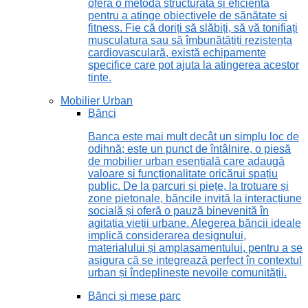
oferă o metodă structurată și eficientă
pentru a atinge obiectivele de sănătate și
fitness. Fie că doriți să slăbiți, să vă tonifiați
musculatura sau să îmbunătățiți rezistența
cardiovasculară, există echipamente
specifice care pot ajuta la atingerea acestor
ținte.
Mobilier Urban
Bănci
Banca este mai mult decât un simplu loc de
odihnă; este un punct de întâlnire, o piesă
de mobilier urban esențială care adaugă
valoare și funcționalitate oricărui spațiu
public. De la parcuri și piețe, la trotuare și
zone pietonale, băncile invită la interacțiune
socială și oferă o pauză binevenită în
agitația vieții urbane. Alegerea băncii ideale
implică considerarea designului,
materialului și amplasamentului, pentru a se
asigura că se integrează perfect în contextul
urban și îndeplinește nevoile comunității.
Bănci și mese parc