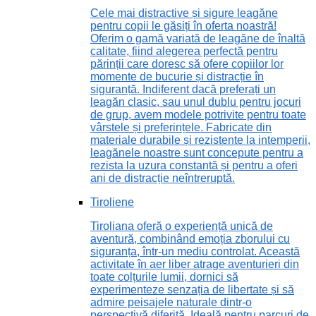
Cele mai distractive și sigure leagăne
pentru copii le găsiți în oferta noastră!
Oferim o gamă variată de leagăne de înaltă
calitate, fiind alegerea perfectă pentru
părinții care doresc să ofere copiilor lor
momente de bucurie și distracție în
siguranță. Indiferent dacă preferați un
leagăn clasic, sau unul dublu pentru jocuri
de grup, avem modele potrivite pentru toate
vârstele și preferințele. Fabricate din
materiale durabile și rezistente la intemperii,
leagănele noastre sunt concepute pentru a
rezista la uzura constantă și pentru a oferi
ani de distracție neîntreruptă.
Tiroliene
Tiroliana oferă o experiență unică de
aventură, combinând emoția zborului cu
siguranța, într-un mediu controlat. Această
activitate în aer liber atrage aventurieri din
toate colțurile lumii, dornici să
experimenteze senzația de libertate și să
admire peisajele naturale dintr-o
perspectivă diferită. Ideală pentru parcuri de