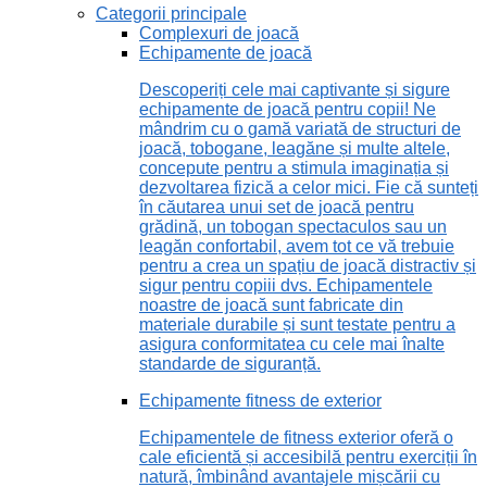
Categorii principale
Complexuri de joacă
Echipamente de joacă
Descoperiți cele mai captivante și sigure
echipamente de joacă pentru copii! Ne
mândrim cu o gamă variată de structuri de
joacă, tobogane, leagăne și multe altele,
concepute pentru a stimula imaginația și
dezvoltarea fizică a celor mici. Fie că sunteți
în căutarea unui set de joacă pentru
grădină, un tobogan spectaculos sau un
leagăn confortabil, avem tot ce vă trebuie
pentru a crea un spațiu de joacă distractiv și
sigur pentru copiii dvs. Echipamentele
noastre de joacă sunt fabricate din
materiale durabile și sunt testate pentru a
asigura conformitatea cu cele mai înalte
standarde de siguranță.
Echipamente fitness de exterior
Echipamentele de fitness exterior oferă o
cale eficientă și accesibilă pentru exerciții în
natură, îmbinând avantajele mișcării cu