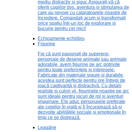
mediu distractiv și sigur. Asigurați-vă că
oferiți copiilor dvs. aventura și stimularea de
care au nevoie cu cataratoarele noastre de
încredere. Comandați acum și transformați
orice spațiu într-un loc de explorare și
bucurie pentru cei mici!
Echipamente echilibru
Figurine
Fie că sunt pasionați de supereroi,
personaje de desene animate sau animale
adorabile, avem figurine pe arc potrivite
pentru toate preferințele și interesele.
Fabricate din materiale sigure și durabile,
acestea sunt perfecte pentru ore întregi de
joacă captivantă și distractivă. Cu detalii
realiste și culori vii, figurinele noastre pe arc
sunt ideale pentru jocuri de rol și aventuri
imaginare. Ele aduc personajele preferate
ale copiilor în viață și îi încurajează să-și
dezvolte abilitățile sociale și emoționale în
timp ce se distrează.
Leagăne