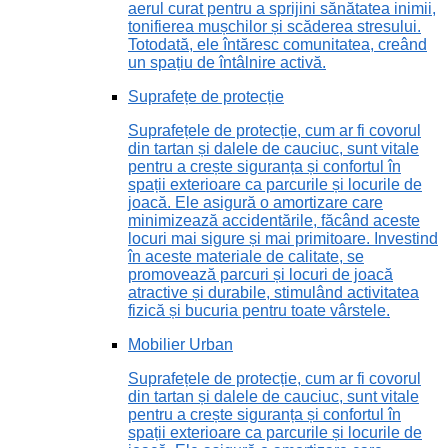
aerul curat pentru a sprijini sănătatea inimii,
tonifierea mușchilor și scăderea stresului.
Totodată, ele întăresc comunitatea, creând
un spațiu de întâlnire activă.
Suprafețe de protecție
Suprafețele de protecție, cum ar fi covorul
din tartan și dalele de cauciuc, sunt vitale
pentru a crește siguranța și confortul în
spații exterioare ca parcurile și locurile de
joacă. Ele asigură o amortizare care
minimizează accidentările, făcând aceste
locuri mai sigure și mai primitoare. Investind
în aceste materiale de calitate, se
promovează parcuri și locuri de joacă
atractive și durabile, stimulând activitatea
fizică și bucuria pentru toate vârstele.
Mobilier Urban
Suprafețele de protecție, cum ar fi covorul
din tartan și dalele de cauciuc, sunt vitale
pentru a crește siguranța și confortul în
spații exterioare ca parcurile și locurile de