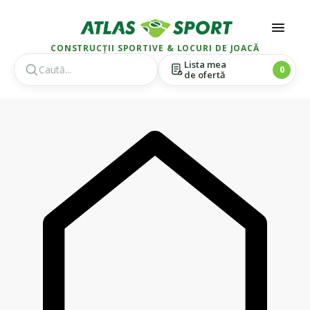
CONSTRUCȚII SPORTIVE & LOCURI DE JOACĂ
Lista mea
0
de ofertă
Skip
Skip
to
to
navigation
content