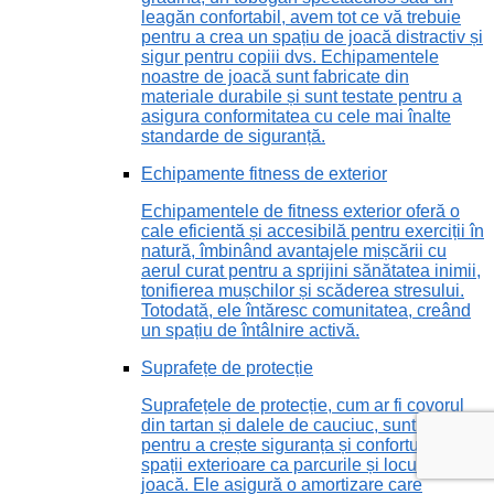
leagăn confortabil, avem tot ce vă trebuie
pentru a crea un spațiu de joacă distractiv și
sigur pentru copiii dvs. Echipamentele
noastre de joacă sunt fabricate din
materiale durabile și sunt testate pentru a
asigura conformitatea cu cele mai înalte
standarde de siguranță.
Echipamente fitness de exterior
Echipamentele de fitness exterior oferă o
cale eficientă și accesibilă pentru exerciții în
natură, îmbinând avantajele mișcării cu
aerul curat pentru a sprijini sănătatea inimii,
tonifierea mușchilor și scăderea stresului.
Totodată, ele întăresc comunitatea, creând
un spațiu de întâlnire activă.
Suprafețe de protecție
Suprafețele de protecție, cum ar fi covorul
din tartan și dalele de cauciuc, sunt vitale
pentru a crește siguranța și confortul în
spații exterioare ca parcurile și locurile de
joacă. Ele asigură o amortizare care