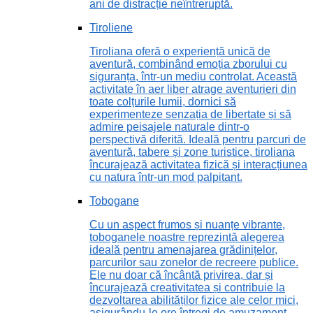
ani de distracție neîntreruptă.
Tiroliene
Tiroliana oferă o experiență unică de
aventură, combinând emoția zborului cu
siguranța, într-un mediu controlat. Această
activitate în aer liber atrage aventurieri din
toate colțurile lumii, dornici să
experimenteze senzația de libertate și să
admire peisajele naturale dintr-o
perspectivă diferită. Ideală pentru parcuri de
aventură, tabere și zone turistice, tiroliana
încurajează activitatea fizică și interacțiunea
cu natura într-un mod palpitant.
Tobogane
Cu un aspect frumos și nuanțe vibrante,
toboganele noastre reprezintă alegerea
ideală pentru amenajarea grădinițelor,
parcurilor sau zonelor de recreere publice.
Ele nu doar că încântă privirea, dar și
încurajează creativitatea și contribuie la
dezvoltarea abilităților fizice ale celor mici,
asigurându-le ore întregi de amuzament.