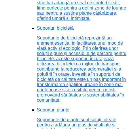
structuri adaugă un strat de confort și stil,
fiind perfecte pentru a defini zone de lounge
sau pentru a susține plante cățărătoare,
oferind umbră și intimitate.
Suporturi bicicletă
Suporturile de bicicletă reprezintă un
element esențial în facilitarea unui mod de
viață activ și ecologic. Prin oferirea unor
soluții sigure și accesibile de parcare pentru
biciclete, aceste suporturi încurajează
utilizarea bicicletei ca mijloc de transport,
contribuind la reducerea aglomerației și a
poluării în orașe. Investiția în suporturi de
bicicletă de calitate este un pas important în
transformarea spațiilor urbane în zone mai
prietenoase și accesibile pentru cicliști,
promovând sănătatea și sustenabilitatea în
comunitate.
Suporturi plante
Suporturile de plante sunt soluții ideale
pentru a adăuga un plus de vitalitate și