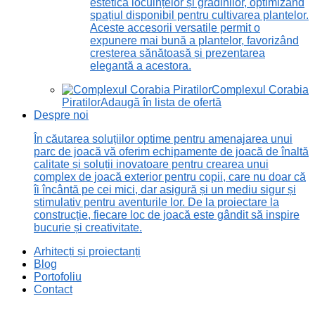
estetică locuințelor și grădinilor, optimizând
spațiul disponibil pentru cultivarea plantelor.
Aceste accesorii versatile permit o
expunere mai bună a plantelor, favorizând
creșterea sănătoasă și prezentarea
elegantă a acestora.
Complexul Corabia
Piratilor
Adaugă în lista de ofertă
Despre noi
În căutarea soluțiilor optime pentru amenajarea unui
parc de joacă vă oferim echipamente de joacă de înaltă
calitate și soluții inovatoare pentru crearea unui
complex de joacă exterior pentru copii, care nu doar că
îi încântă pe cei mici, dar asigură și un mediu sigur și
stimulativ pentru aventurile lor. De la proiectare la
construcție, fiecare loc de joacă este gândit să inspire
bucurie și creativitate.
Arhitecți și proiectanți
Blog
Portofoliu
Contact