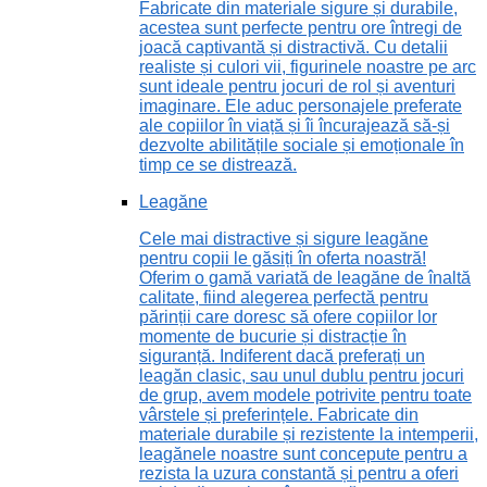
Fabricate din materiale sigure și durabile,
acestea sunt perfecte pentru ore întregi de
joacă captivantă și distractivă. Cu detalii
realiste și culori vii, figurinele noastre pe arc
sunt ideale pentru jocuri de rol și aventuri
imaginare. Ele aduc personajele preferate
ale copiilor în viață și îi încurajează să-și
dezvolte abilitățile sociale și emoționale în
timp ce se distrează.
Leagăne
Cele mai distractive și sigure leagăne
pentru copii le găsiți în oferta noastră!
Oferim o gamă variată de leagăne de înaltă
calitate, fiind alegerea perfectă pentru
părinții care doresc să ofere copiilor lor
momente de bucurie și distracție în
siguranță. Indiferent dacă preferați un
leagăn clasic, sau unul dublu pentru jocuri
de grup, avem modele potrivite pentru toate
vârstele și preferințele. Fabricate din
materiale durabile și rezistente la intemperii,
leagănele noastre sunt concepute pentru a
rezista la uzura constantă și pentru a oferi