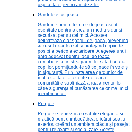
ospitalitate pentru ani de zile.
Gardulețe loc joacă
Gardurile pentru locurile de joacă sunt
esențiale pentru a crea un mediu sigur și
securizat pentru cei mici. Acestea
delimitează clar spațiul de joacă, prevenind
accesul neautorizat și protejând copiii de
posibile pericole exterioare. Alegerea unui
gard adecvat pentru locul de joacă
contribuie la liniștea părinților și la bucuria
copiilor, permițându-le să se joace în voie și
în siguranță. Prin instalarea gardurilor de
înaltă calitate la locurile de joacă,
comunitățile subliniază angajamentul lor
către siguranța și bunăstarea celor mai mici
membri ai lor.
Pergole
Pergolele reprezintă o soluție elegantă și
practică pentru îmbogățirea oricărui spațiu
exterior, creând un ambient plăcut și protejat
pentru relaxare și socializare. Aceste