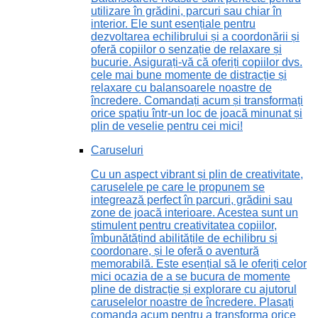
utilizare în grădini, parcuri sau chiar în
interior. Ele sunt esențiale pentru
dezvoltarea echilibrului și a coordonării și
oferă copiilor o senzație de relaxare și
bucurie. Asigurați-vă că oferiți copiilor dvs.
cele mai bune momente de distracție și
relaxare cu balansoarele noastre de
încredere. Comandați acum și transformați
orice spațiu într-un loc de joacă minunat și
plin de veselie pentru cei mici!
Caruseluri
Cu un aspect vibrant și plin de creativitate,
caruselele pe care le propunem se
integrează perfect în parcuri, grădini sau
zone de joacă interioare. Acestea sunt un
stimulent pentru creativitatea copiilor,
îmbunătățind abilitățile de echilibru și
coordonare, și le oferă o aventură
memorabilă. Este esențial să le oferiți celor
mici ocazia de a se bucura de momente
pline de distracție și explorare cu ajutorul
caruselelor noastre de încredere. Plasați
comanda acum pentru a transforma orice