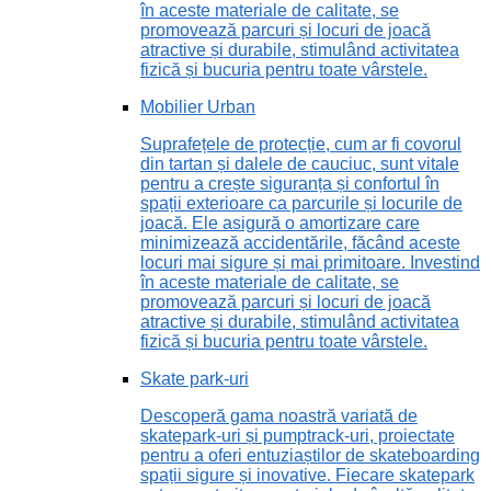
în aceste materiale de calitate, se
promovează parcuri și locuri de joacă
atractive și durabile, stimulând activitatea
fizică și bucuria pentru toate vârstele.
Mobilier Urban
Suprafețele de protecție, cum ar fi covorul
din tartan și dalele de cauciuc, sunt vitale
pentru a crește siguranța și confortul în
spații exterioare ca parcurile și locurile de
joacă. Ele asigură o amortizare care
minimizează accidentările, făcând aceste
locuri mai sigure și mai primitoare. Investind
în aceste materiale de calitate, se
promovează parcuri și locuri de joacă
atractive și durabile, stimulând activitatea
fizică și bucuria pentru toate vârstele.
Skate park-uri
Descoperă gama noastră variată de
skatepark-uri și pumptrack-uri, proiectate
pentru a oferi entuziaștilor de skateboarding
spații sigure și inovative. Fiecare skatepark