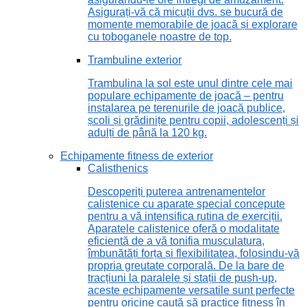
Asigurați-vă că micuții dvs. se bucură de
momente memorabile de joacă și explorare
cu toboganele noastre de top.
Trambuline exterior
Trambulina la sol este unul dintre cele mai
populare echipamente de joacă – pentru
instalarea pe terenurile de joacă publice,
școli și grădinițe pentru copii, adolescenți și
adulți de până la 120 kg.
Echipamente fitness de exterior
Calisthenics
Descoperiți puterea antrenamentelor
calistenice cu aparate special concepute
pentru a vă intensifica rutina de exerciții.
Aparatele calistenice oferă o modalitate
eficientă de a vă tonifia musculatura,
îmbunătăți forța și flexibilitatea, folosindu-vă
propria greutate corporală. De la bare de
tracțiuni la paralele și stații de push-up,
aceste echipamente versatile sunt perfecte
pentru oricine caută să practice fitness în