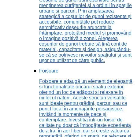
menținerea curățeniei și a ordinii în spațiile
urbane și parcuri. Prin amplasarea
strategică a coșurilor de gunoi rezistente și
accesibile, comunitățile pot reduce
semnificativ deșeurile aruncate la
întâmplare, protejând mediul și promovând
o imagine pozitivă a zonei. Alegerea
coșurilor de gunoi trebuie să țină cont de
material, capacitate și design, asigurându-
se că se potrivesc nevoilor spațiului și sunt
ușor de utilizat de către public.
Foișoare
Foișoarele adaugă un element de eleganță
și funcționalitate oricărui spațiu exterior,
oferind un loc de adăpost și relaxare în
mijlocul naturii. Aceste structuri versatile
sunt ideale pentru grădini, parcuri sau ca
punct focal în amenajările peisagistice,
invitând la momente de pace și
contemplare. Investiția într-un foișor de
calitate nu doar că îmbogățește experiența
de a trăi în aer liber, dar și crește valoarea
proprietății, oferind un spațiu de relaxare și