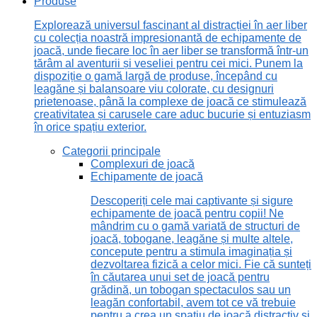
Produse
Explorează universul fascinant al distracției în aer liber
cu colecția noastră impresionantă de echipamente de
joacă, unde fiecare loc în aer liber se transformă într-un
tărâm al aventurii și veseliei pentru cei mici. Punem la
dispoziție o gamă largă de produse, începând cu
leagăne și balansoare viu colorate, cu designuri
prietenoase, până la complexe de joacă ce stimulează
creativitatea și carusele care aduc bucurie și entuziasm
în orice spațiu exterior.
Categorii principale
Complexuri de joacă
Echipamente de joacă
Descoperiți cele mai captivante și sigure
echipamente de joacă pentru copii! Ne
mândrim cu o gamă variată de structuri de
joacă, tobogane, leagăne și multe altele,
concepute pentru a stimula imaginația și
dezvoltarea fizică a celor mici. Fie că sunteți
în căutarea unui set de joacă pentru
grădină, un tobogan spectaculos sau un
leagăn confortabil, avem tot ce vă trebuie
pentru a crea un spațiu de joacă distractiv și