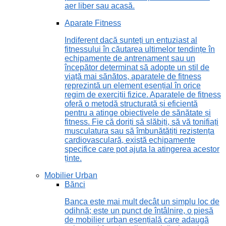
aer liber sau acasă.
Aparate Fitness
Indiferent dacă sunteți un entuziast al
fitnessului în căutarea ultimelor tendințe în
echipamente de antrenament sau un
începător determinat să adopte un stil de
viață mai sănătos, aparatele de fitness
reprezintă un element esențial în orice
regim de exerciții fizice. Aparatele de fitness
oferă o metodă structurată și eficientă
pentru a atinge obiectivele de sănătate și
fitness. Fie că doriți să slăbiți, să vă tonifiați
musculatura sau să îmbunătățiți rezistența
cardiovasculară, există echipamente
specifice care pot ajuta la atingerea acestor
ținte.
Mobilier Urban
Bănci
Banca este mai mult decât un simplu loc de
odihnă; este un punct de întâlnire, o piesă
de mobilier urban esențială care adaugă