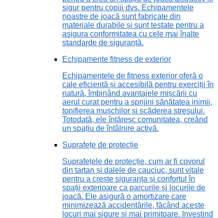
sigur pentru copiii dvs. Echipamentele
noastre de joacă sunt fabricate din
materiale durabile și sunt testate pentru a
asigura conformitatea cu cele mai înalte
standarde de siguranță.
Echipamente fitness de exterior
Echipamentele de fitness exterior oferă o
cale eficientă și accesibilă pentru exerciții în
natură, îmbinând avantajele mișcării cu
aerul curat pentru a sprijini sănătatea inimii,
tonifierea mușchilor și scăderea stresului.
Totodată, ele întăresc comunitatea, creând
un spațiu de întâlnire activă.
Suprafețe de protecție
Suprafețele de protecție, cum ar fi covorul
din tartan și dalele de cauciuc, sunt vitale
pentru a crește siguranța și confortul în
spații exterioare ca parcurile și locurile de
joacă. Ele asigură o amortizare care
minimizează accidentările, făcând aceste
locuri mai sigure și mai primitoare. Investind