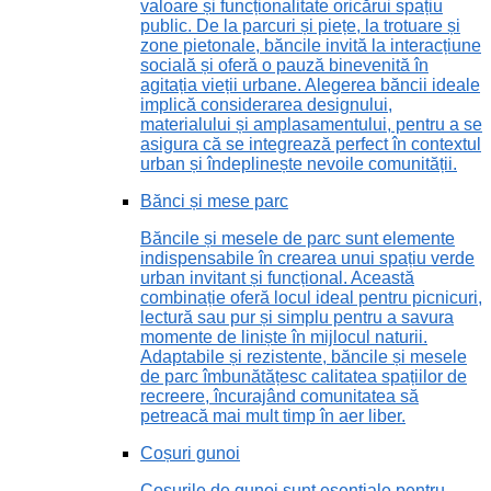
valoare și funcționalitate oricărui spațiu
public. De la parcuri și piețe, la trotuare și
zone pietonale, băncile invită la interacțiune
socială și oferă o pauză binevenită în
agitația vieții urbane. Alegerea băncii ideale
implică considerarea designului,
materialului și amplasamentului, pentru a se
asigura că se integrează perfect în contextul
urban și îndeplinește nevoile comunității.
Bănci și mese parc
Băncile și mesele de parc sunt elemente
indispensabile în crearea unui spațiu verde
urban invitant și funcțional. Această
combinație oferă locul ideal pentru picnicuri,
lectură sau pur și simplu pentru a savura
momente de liniște în mijlocul naturii.
Adaptabile și rezistente, băncile și mesele
de parc îmbunătățesc calitatea spațiilor de
recreere, încurajând comunitatea să
petreacă mai mult timp în aer liber.
Coșuri gunoi
Coșurile de gunoi sunt esențiale pentru