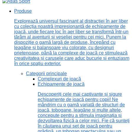
Produse
Explorează universul fascinant al distracției în aer liber
cu colecția noastră impresionantă de echipamente de
joacă, unde fiecare loc în aer liber se transformă într-un
tărâm al aventurii și veseliei pentru cei mici. Punem la
dispoziție o gamă largă de produse, începând cu
leagăne și balansoare viu colorate, cu designuri
prietenoase, până la complexe de joacă ce stimulează
creativitatea și carusele care aduc bucurie și entuziasm
în orice spațiu exterior.
Categorii principale
Complexuri de joacă
Echipamente de joacă
Descoperiți cele mai captivante și sigure
echipamente de joacă pentru copii! Ne
mândrim cu o gamă variată de structuri de
joacă, tobogane, leagăne și multe altele,
concepute pentru a stimula imaginația și
dezvoltarea fizică a celor mici. Fie că sunteți
în căutarea unui set de joacă pentru
grădină, un tobogan spectaculos sau un