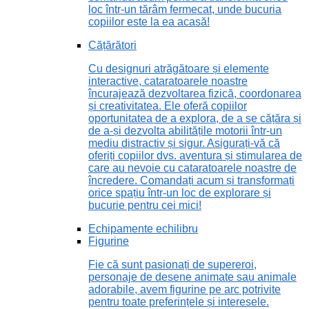
loc într-un tărâm fermecat, unde bucuria
copiilor este la ea acasă!
Cățărători
Cu designuri atrăgătoare și elemente
interactive, cataratoarele noastre
încurajează dezvoltarea fizică, coordonarea
și creativitatea. Ele oferă copiilor
oportunitatea de a explora, de a se cățăra și
de a-și dezvolta abilitățile motorii într-un
mediu distractiv și sigur. Asigurați-vă că
oferiți copiilor dvs. aventura și stimularea de
care au nevoie cu cataratoarele noastre de
încredere. Comandați acum și transformați
orice spațiu într-un loc de explorare și
bucurie pentru cei mici!
Echipamente echilibru
Figurine
Fie că sunt pasionați de supereroi,
personaje de desene animate sau animale
adorabile, avem figurine pe arc potrivite
pentru toate preferințele și interesele.