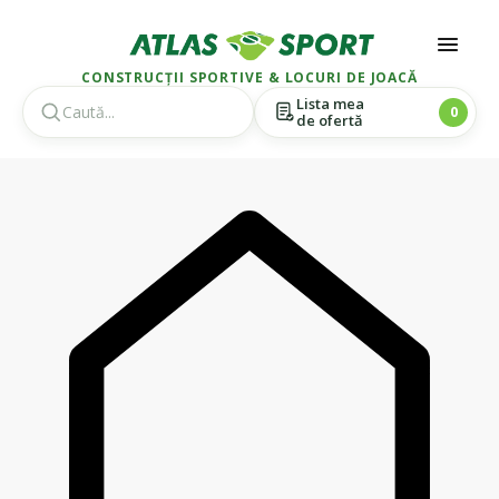
CONSTRUCȚII SPORTIVE & LOCURI DE JOACĂ
Lista mea
0
de ofertă
Skip
Skip
to
to
navigation
content