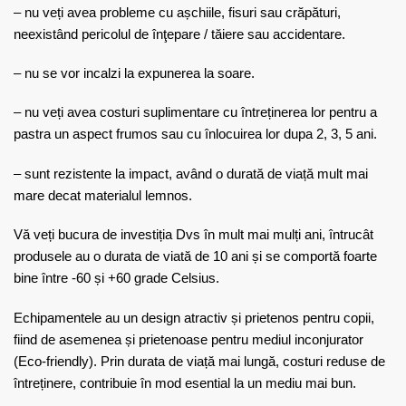
– nu veți avea probleme cu așchiile, fisuri sau crăpături,
neexistând pericolul de înţepare / tăiere sau accidentare.
– nu se vor incalzi la expunerea la soare.
– nu veți avea costuri suplimentare cu întreținerea lor pentru a
pastra un aspect frumos sau cu înlocuirea lor dupa 2, 3, 5 ani.
– sunt rezistente la impact, având o durată de viață mult mai
mare decat materialul lemnos.
Vă veți bucura de investiția Dvs în mult mai mulți ani, întrucât
produsele au o durata de viată de 10 ani și se comportă foarte
bine între -60 și +60 grade Celsius.
Echipamentele au un design atractiv și prietenos pentru copii,
fiind de asemenea și prietenoase pentru mediul inconjurator
(Eco-friendly). Prin durata de viață mai lungă, costuri reduse de
întreținere, contribuie în mod esential la un mediu mai bun.