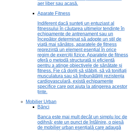
aer liber sau acasă.
Aparate Fitness
Indiferent dacă sunteți un entuziast al
fitnessului în căutarea ultimelor tendințe în
echipamente de antrenament sau un
începător determinat să adopte un stil de
viață mai sănătos, aparatele de fitness
reprezintă un element esențial în orice
regim de exerciții fizice. Aparatele de fitness
oferă o metodă structurată și eficientă
pentru a atinge obiectivele de sănătate și
fitness. Fie că doriți să slăbiți, să vă tonifiați
musculatura sau să îmbunătățiți rezistența
cardiovasculară, există echipamente
specifice care pot ajuta la atingerea acestor
ținte.
Mobilier Urban
Bănci
Banca este mai mult decât un simplu loc de
odihnă; este un punct de întâlnire, o piesă
de mobilier urban esențială care adaugă