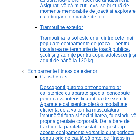
Asigurați-vă că micuții dvs. se bucură de
momente memorabile de joacă și explorare
cu toboganele noastre de top.
Trambuline exterior
Trambulina la sol este unul dintre cele mai
populare echipamente de joacă – pentru
instalarea pe terenurile de joacă publice,
școli și grădinițe pentru copii, adolescenți și
adulți de până la 120 kg.
Echipamente fitness de exterior
Calisthenics
Descoperiți puterea antrenamentelor
calistenice cu aparate special concepute
pentru a vă intensifica rutina de exerciții.
Aparatele calistenice oferă o modalitate
eficientă de a vă tonifia musculatura,
îmbunătăți forța și flexibilitatea, folosindu-vă
propria greutate corporală. De la bare de
tracțiuni la paralele și stații de push-up,
aceste echipamente versatile sunt perfecte
pentru oricine caută să practice fitness în