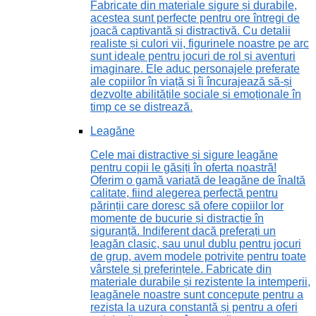
Fabricate din materiale sigure și durabile,
acestea sunt perfecte pentru ore întregi de
joacă captivantă și distractivă. Cu detalii
realiste și culori vii, figurinele noastre pe arc
sunt ideale pentru jocuri de rol și aventuri
imaginare. Ele aduc personajele preferate
ale copiilor în viață și îi încurajează să-și
dezvolte abilitățile sociale și emoționale în
timp ce se distrează.
Leagăne
Cele mai distractive și sigure leagăne
pentru copii le găsiți în oferta noastră!
Oferim o gamă variată de leagăne de înaltă
calitate, fiind alegerea perfectă pentru
părinții care doresc să ofere copiilor lor
momente de bucurie și distracție în
siguranță. Indiferent dacă preferați un
leagăn clasic, sau unul dublu pentru jocuri
de grup, avem modele potrivite pentru toate
vârstele și preferințele. Fabricate din
materiale durabile și rezistente la intemperii,
leagănele noastre sunt concepute pentru a
rezista la uzura constantă și pentru a oferi