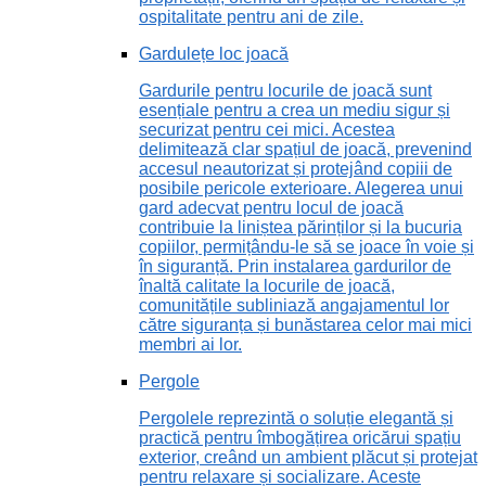
ospitalitate pentru ani de zile.
Gardulețe loc joacă
Gardurile pentru locurile de joacă sunt
esențiale pentru a crea un mediu sigur și
securizat pentru cei mici. Acestea
delimitează clar spațiul de joacă, prevenind
accesul neautorizat și protejând copiii de
posibile pericole exterioare. Alegerea unui
gard adecvat pentru locul de joacă
contribuie la liniștea părinților și la bucuria
copiilor, permițându-le să se joace în voie și
în siguranță. Prin instalarea gardurilor de
înaltă calitate la locurile de joacă,
comunitățile subliniază angajamentul lor
către siguranța și bunăstarea celor mai mici
membri ai lor.
Pergole
Pergolele reprezintă o soluție elegantă și
practică pentru îmbogățirea oricărui spațiu
exterior, creând un ambient plăcut și protejat
pentru relaxare și socializare. Aceste