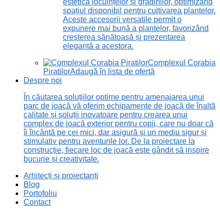
estetică locuințelor și grădinilor, optimizând
spațiul disponibil pentru cultivarea plantelor.
Aceste accesorii versatile permit o
expunere mai bună a plantelor, favorizând
creșterea sănătoasă și prezentarea
elegantă a acestora.
Complexul Corabia
Piratilor
Adaugă în lista de ofertă
Despre noi
În căutarea soluțiilor optime pentru amenajarea unui
parc de joacă vă oferim echipamente de joacă de înaltă
calitate și soluții inovatoare pentru crearea unui
complex de joacă exterior pentru copii, care nu doar că
îi încântă pe cei mici, dar asigură și un mediu sigur și
stimulativ pentru aventurile lor. De la proiectare la
construcție, fiecare loc de joacă este gândit să inspire
bucurie și creativitate.
Arhitecți și proiectanți
Blog
Portofoliu
Contact