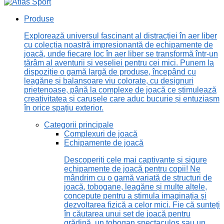
Produse
Explorează universul fascinant al distracției în aer liber
cu colecția noastră impresionantă de echipamente de
joacă, unde fiecare loc în aer liber se transformă într-un
tărâm al aventurii și veseliei pentru cei mici. Punem la
dispoziție o gamă largă de produse, începând cu
leagăne și balansoare viu colorate, cu designuri
prietenoase, până la complexe de joacă ce stimulează
creativitatea și carusele care aduc bucurie și entuziasm
în orice spațiu exterior.
Categorii principale
Complexuri de joacă
Echipamente de joacă
Descoperiți cele mai captivante și sigure
echipamente de joacă pentru copii! Ne
mândrim cu o gamă variată de structuri de
joacă, tobogane, leagăne și multe altele,
concepute pentru a stimula imaginația și
dezvoltarea fizică a celor mici. Fie că sunteți
în căutarea unui set de joacă pentru
grădină, un tobogan spectaculos sau un