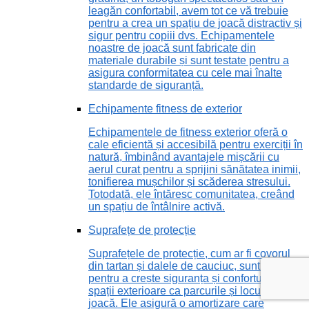
leagăn confortabil, avem tot ce vă trebuie
pentru a crea un spațiu de joacă distractiv și
sigur pentru copiii dvs. Echipamentele
noastre de joacă sunt fabricate din
materiale durabile și sunt testate pentru a
asigura conformitatea cu cele mai înalte
standarde de siguranță.
Echipamente fitness de exterior
Echipamentele de fitness exterior oferă o
cale eficientă și accesibilă pentru exerciții în
natură, îmbinând avantajele mișcării cu
aerul curat pentru a sprijini sănătatea inimii,
tonifierea mușchilor și scăderea stresului.
Totodată, ele întăresc comunitatea, creând
un spațiu de întâlnire activă.
Suprafețe de protecție
Suprafețele de protecție, cum ar fi covorul
din tartan și dalele de cauciuc, sunt vitale
pentru a crește siguranța și confortul în
spații exterioare ca parcurile și locurile de
joacă. Ele asigură o amortizare care