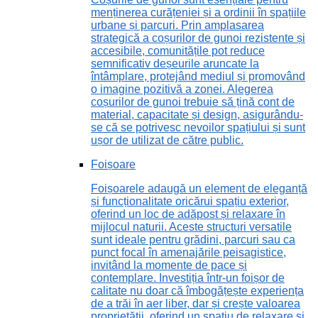
menținerea curățeniei și a ordinii în spațiile
urbane și parcuri. Prin amplasarea
strategică a coșurilor de gunoi rezistente și
accesibile, comunitățile pot reduce
semnificativ deșeurile aruncate la
întâmplare, protejând mediul și promovând
o imagine pozitivă a zonei. Alegerea
coșurilor de gunoi trebuie să țină cont de
material, capacitate și design, asigurându-
se că se potrivesc nevoilor spațiului și sunt
ușor de utilizat de către public.
Foișoare
Foișoarele adaugă un element de eleganță
și funcționalitate oricărui spațiu exterior,
oferind un loc de adăpost și relaxare în
mijlocul naturii. Aceste structuri versatile
sunt ideale pentru grădini, parcuri sau ca
punct focal în amenajările peisagistice,
invitând la momente de pace și
contemplare. Investiția într-un foișor de
calitate nu doar că îmbogățește experiența
de a trăi în aer liber, dar și crește valoarea
proprietății, oferind un spațiu de relaxare și