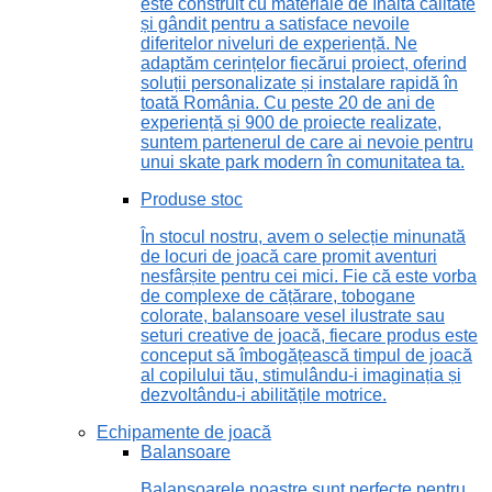
este construit cu materiale de înaltă calitate
și gândit pentru a satisface nevoile
diferitelor niveluri de experiență. Ne
adaptăm cerințelor fiecărui proiect, oferind
soluții personalizate și instalare rapidă în
toată România. Cu peste 20 de ani de
experiență și 900 de proiecte realizate,
suntem partenerul de care ai nevoie pentru
unui skate park modern în comunitatea ta.
Produse stoc
În stocul nostru, avem o selecție minunată
de locuri de joacă care promit aventuri
nesfârșite pentru cei mici. Fie că este vorba
de complexe de cățărare, tobogane
colorate, balansoare vesel ilustrate sau
seturi creative de joacă, fiecare produs este
conceput să îmbogățească timpul de joacă
al copilului tău, stimulându-i imaginația și
dezvoltându-i abilitățile motrice.
Echipamente de joacă
Balansoare
Balansoarele noastre sunt perfecte pentru