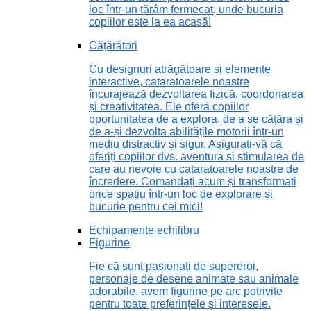
loc într-un tărâm fermecat, unde bucuria
copiilor este la ea acasă!
Cățărători
Cu designuri atrăgătoare și elemente
interactive, cataratoarele noastre
încurajează dezvoltarea fizică, coordonarea
și creativitatea. Ele oferă copiilor
oportunitatea de a explora, de a se cățăra și
de a-și dezvolta abilitățile motorii într-un
mediu distractiv și sigur. Asigurați-vă că
oferiți copiilor dvs. aventura și stimularea de
care au nevoie cu cataratoarele noastre de
încredere. Comandați acum și transformați
orice spațiu într-un loc de explorare și
bucurie pentru cei mici!
Echipamente echilibru
Figurine
Fie că sunt pasionați de supereroi,
personaje de desene animate sau animale
adorabile, avem figurine pe arc potrivite
pentru toate preferințele și interesele.