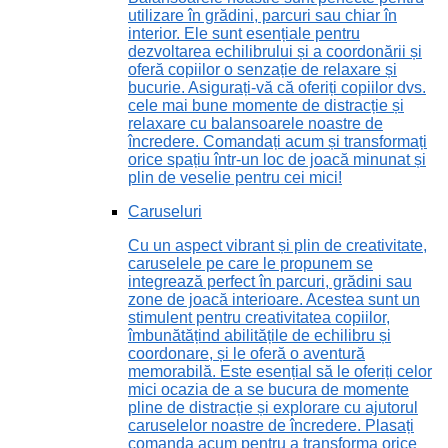
utilizare în grădini, parcuri sau chiar în
interior. Ele sunt esențiale pentru
dezvoltarea echilibrului și a coordonării și
oferă copiilor o senzație de relaxare și
bucurie. Asigurați-vă că oferiți copiilor dvs.
cele mai bune momente de distracție și
relaxare cu balansoarele noastre de
încredere. Comandați acum și transformați
orice spațiu într-un loc de joacă minunat și
plin de veselie pentru cei mici!
Caruseluri
Cu un aspect vibrant și plin de creativitate,
caruselele pe care le propunem se
integrează perfect în parcuri, grădini sau
zone de joacă interioare. Acestea sunt un
stimulent pentru creativitatea copiilor,
îmbunătățind abilitățile de echilibru și
coordonare, și le oferă o aventură
memorabilă. Este esențial să le oferiți celor
mici ocazia de a se bucura de momente
pline de distracție și explorare cu ajutorul
caruselelor noastre de încredere. Plasați
comanda acum pentru a transforma orice