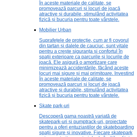
în aceste materiale de calitate, se
promovează parcuri și locuri de joacă
atractive și durabile, stimulând activitatea
fizică și bucuria pentru toate vârstele.
Mobilier Urban
Suprafețele de protecție, cum ar fi covorul
din tartan și dalele de cauciuc, sunt vitale
pentru a crește siguranța și confortul în
spații exterioare ca parcurile și locurile de
joacă. Ele asigură o amortizare care
minimizează accidentările, făcând aceste
locuri mai sigure și mai primitoare. Investind
în aceste materiale de calitate, se
promovează parcuri și locuri de joacă
atractive și durabile, stimulând activitatea
fizică și bucuria pentru toate vârstele.
Skate park-uri
Descoperă gama noastră variată de
skatepark-uri și pumptrack-uri, proiectate
pentru a oferi entuziaștilor de skateboarding
spații sigure și inovative. Fiecare skatepark