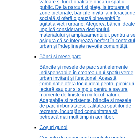
valoare și funcționalitate oricărui spațiu
public. De la parcuri și piețe, la trotuare și
zone pietonale, băncile invită la interacțiune
socială și oferă o pauză binevenită în
agitația vieții urbane. Alegerea băncii ideale
implică considerarea designului,
materialului și amplasamentului, pentru a se
asigura că se integrează perfect în contextul
urban și îndeplinește nevoile comunității.
Bănci și mese parc
Băncile și mesele de parc sunt elemente
indispensabile în crearea unui spațiu verde
urban invitant și funcțional. Această
combinație oferă locul ideal pentru picnicuri,
lectură sau pur și simplu pentru a savura
momente de liniște în mijlocul naturii.
Adaptabile și rezistente, băncile și mesele
de parc îmbunătățesc calitatea spațiilor de
recreere, încurajând comunitatea să
petreacă mai mult timp în aer liber.
Coșuri gunoi
Coșurile de gunoi sunt esențiale pentru