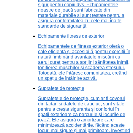
sigur pentru copiii dvs. Echipamentele
noastre de joacă sunt fabricate din
materiale durabile și sunt testate pentru a
asigura conformitatea cu cele mai înalte
standarde de siguranță.
Echipamente fitness de exterior
Echipamentele de fitness exterior oferă o
cale eficientă și accesibilă pentru exerciții în
natură, îmbinând avantajele mișcării cu
aerul curat pentru a sprijini sănătatea inimii,
tonifierea mușchilor și scăderea stresului.
Totodată, ele întăresc comunitatea, creând
un spațiu de întâlnire activă.
Suprafețe de protecție
Suprafețele de protecție, cum ar fi covorul
din tartan și dalele de cauciuc, sunt vitale
pentru a crește siguranța și confortul în
spații exterioare ca parcurile și locurile de
joacă. Ele asigură o amortizare care
minimizează accidentările, făcând aceste
locuri mai sigure și mai primitoare. Investind