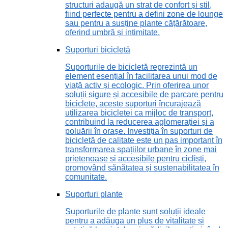
structuri adaugă un strat de confort și stil,
fiind perfecte pentru a defini zone de lounge
sau pentru a susține plante cățărătoare,
oferind umbră și intimitate.
Suporturi bicicletă
Suporturile de bicicletă reprezintă un
element esențial în facilitarea unui mod de
viață activ și ecologic. Prin oferirea unor
soluții sigure și accesibile de parcare pentru
biciclete, aceste suporturi încurajează
utilizarea bicicletei ca mijloc de transport,
contribuind la reducerea aglomerației și a
poluării în orașe. Investiția în suporturi de
bicicletă de calitate este un pas important în
transformarea spațiilor urbane în zone mai
prietenoase și accesibile pentru cicliști,
promovând sănătatea și sustenabilitatea în
comunitate.
Suporturi plante
Suporturile de plante sunt soluții ideale
pentru a adăuga un plus de vitalitate și