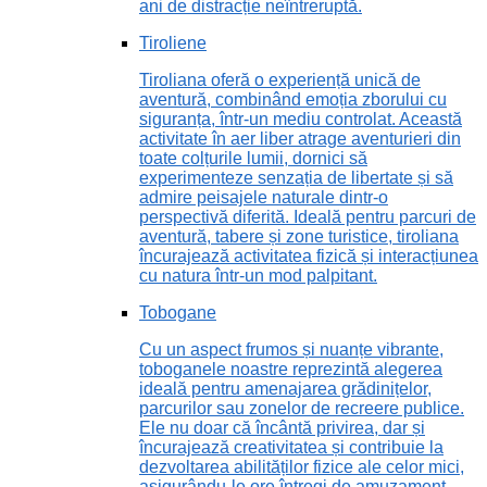
ani de distracție neîntreruptă.
Tiroliene
Tiroliana oferă o experiență unică de
aventură, combinând emoția zborului cu
siguranța, într-un mediu controlat. Această
activitate în aer liber atrage aventurieri din
toate colțurile lumii, dornici să
experimenteze senzația de libertate și să
admire peisajele naturale dintr-o
perspectivă diferită. Ideală pentru parcuri de
aventură, tabere și zone turistice, tiroliana
încurajează activitatea fizică și interacțiunea
cu natura într-un mod palpitant.
Tobogane
Cu un aspect frumos și nuanțe vibrante,
toboganele noastre reprezintă alegerea
ideală pentru amenajarea grădinițelor,
parcurilor sau zonelor de recreere publice.
Ele nu doar că încântă privirea, dar și
încurajează creativitatea și contribuie la
dezvoltarea abilităților fizice ale celor mici,
asigurându-le ore întregi de amuzament.