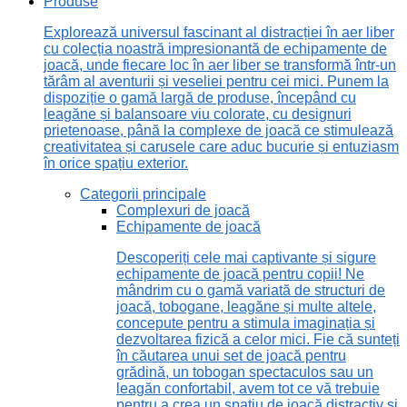
Produse
Explorează universul fascinant al distracției în aer liber
cu colecția noastră impresionantă de echipamente de
joacă, unde fiecare loc în aer liber se transformă într-un
tărâm al aventurii și veseliei pentru cei mici. Punem la
dispoziție o gamă largă de produse, începând cu
leagăne și balansoare viu colorate, cu designuri
prietenoase, până la complexe de joacă ce stimulează
creativitatea și carusele care aduc bucurie și entuziasm
în orice spațiu exterior.
Categorii principale
Complexuri de joacă
Echipamente de joacă
Descoperiți cele mai captivante și sigure
echipamente de joacă pentru copii! Ne
mândrim cu o gamă variată de structuri de
joacă, tobogane, leagăne și multe altele,
concepute pentru a stimula imaginația și
dezvoltarea fizică a celor mici. Fie că sunteți
în căutarea unui set de joacă pentru
grădină, un tobogan spectaculos sau un
leagăn confortabil, avem tot ce vă trebuie
pentru a crea un spațiu de joacă distractiv și