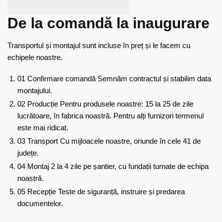
De la comandă la inaugurare
Transportul și montajul sunt incluse în preț și le facem cu
echipele noastre.
01
Confirmare comandă
Semnăm contractul și stabilim data
montajului.
02
Producție
Pentru produsele noastre: 15 la 25 de zile
lucrătoare, în fabrica noastră. Pentru alți furnizori termenul
este mai ridicat.
03
Transport
Cu mijloacele noastre, oriunde în cele 41 de
județe.
04
Montaj
2 la 4 zile pe șantier, cu fundații turnate de echipa
noastră.
05
Recepție
Teste de siguranță, instruire și predarea
documentelor.