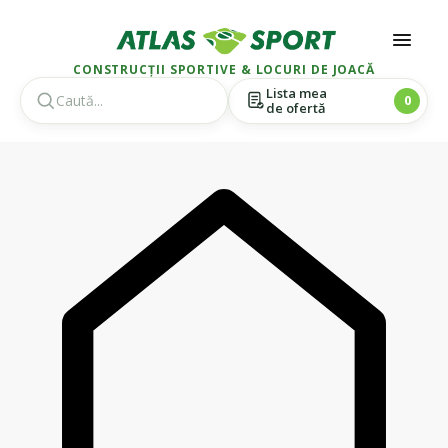
CONSTRUCȚII SPORTIVE & LOCURI DE JOACĂ
Lista mea
0
de ofertă
Skip
Skip
to
to
navigation
content