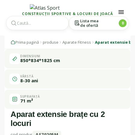
CONSTRUCȚII SPORTIVE & LOCURI DE JOACĂ
Lista mea
0
de ofertă
Skip
Skip
1 / 1
Prima pagină
produse
Aparate Fitness
Aparat extensie bra
to
to
navigation
content
DIMENSIUNI
Fabricat în
850*834*1825 cm
România
VÂRSTĂ
8-30 ani
SUPRAFAȚĂ
71 m²
Aparat extensie brațe cu 2
locuri
cod produs
AS70205M