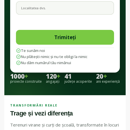
Te sunăm noi
Nu plătești nimic și nu te obligi la nimic
Nu dăm numărul tău nimănui
1000
+
120
+
41
20
+
proiecte construite
angajați
județe acoperite
ani experiență
TRANSFORMĂRI REALE
Trage și vezi diferența
Terenuri virane și curți de școală, transformate în locuri