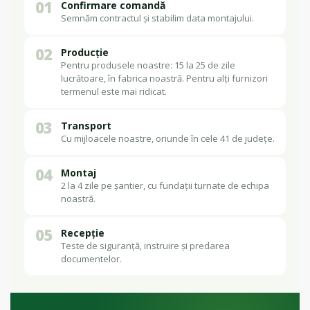
01
Confirmare comandă
Semnăm contractul și stabilim data montajului.
02
Producție
Pentru produsele noastre: 15 la 25 de zile
lucrătoare, în fabrica noastră. Pentru alți furnizori
termenul este mai ridicat.
03
Transport
Cu mijloacele noastre, oriunde în cele 41 de județe.
04
Montaj
2 la 4 zile pe șantier, cu fundații turnate de echipa
noastră.
05
Recepție
Teste de siguranță, instruire și predarea
documentelor.