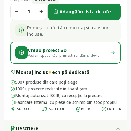
−
+
Adaugă în lista de ofertă
Primești o ofertă cu montaj și transport
incluse.
Vreau proiect 3D
Vedem spațiul tău, primești randări și deviz
Montaj inclus
echipă dedicată
500+ produse din care poți alege
1000+ proiecte realizate în toată țara
Montaj autorizat ISCIR, cu recepție la predare
Fabricare internă, cu piese de schimb din stoc propriu
ISO 9001
ISO 14001
ISCIR
EN 1176
Descriere