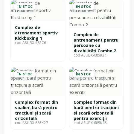
ÎN STOC
ÎN STOC
Complex de
atrenament sportiv
Complex de
Kickboxing 1
antrenament pentru
cod ASUBX-685C6
persoane cu
dizabilități Combo 2
cod ASUBX-685K34
ÎN STOC
ÎN STOC
Complex format din
Complex format din
spalier, bară pentru
bară pentru tracțiuni
tracțiuni și scară
si scară orizontală
orizontală
pentru exerciții
cod ASUBX-685K27
cod ASUBX-685K26