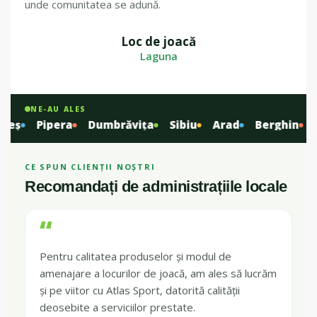
unde comunitatea se adună.
Loc de joacă
ÎNAINTE
DUPĂ
Laguna
NE-AU ALES
ș
Pipera
Dumbrăvița
Sibiu
Arad
Berghin
Slă
CE SPUN CLIENȚII NOȘTRI
Recomandați de administrațiile locale
“
Pentru calitatea produselor și modul de
amenajare a locurilor de joacă, am ales să lucrăm
și pe viitor cu Atlas Sport, datorită calității
deosebite a serviciilor prestate.