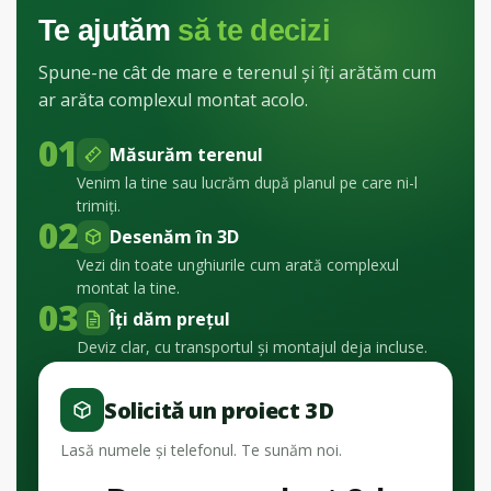
Te ajutăm
să te decizi
Spune-ne cât de mare e terenul și îți arătăm cum
ar arăta complexul montat acolo.
01
Măsurăm terenul
Venim la tine sau lucrăm după planul pe care ni-l
trimiți.
02
Desenăm în 3D
Vezi din toate unghiurile cum arată complexul
montat la tine.
03
Îți dăm prețul
Deviz clar, cu transportul și montajul deja incluse.
Solicită un proiect 3D
Lasă numele și telefonul. Te sunăm noi.