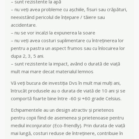
– sunt rezistente la apă
– nu veți avea probleme cu așchiile, fisuri sau crăpături,
neexistând pericolul de înţepare / tăiere sau
accidentare.
– nu se vor incalzi la expunerea la soare
– nu veți avea costuri suplimentare cu întreținerea lor
pentru a pastra un aspect frumos sau cu înlocuirea lor
dupa 2, 3, 5 ani.
– sunt rezistente la impact, având o durată de viață
mult mai mare decat materialul lemnos
Vă veți bucura de investiția Dvs în mult mai mulți ani,
întrucât produsele au o durata de viată de 10 ani și se
comportă foarte bine între -60 și +60 grade Celsius.
Echipamentele au un design atractiv și prietenos
pentru copii fiind de asemenea și prietenoase pentru
mediul inconjurator (Eco-friendly). Prin durata de viață
mai lungă, costuri reduse de întreținere, contribuie în