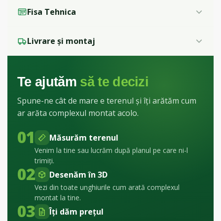
Fisa Tehnica
Livrare și montaj
Te ajutăm
să te decizi
Spune-ne cât de mare e terenul și îți arătăm cum
ar arăta complexul montat acolo.
01
Măsurăm terenul
Venim la tine sau lucrăm după planul pe care ni-l
trimiți.
02
Desenăm în 3D
Vezi din toate unghiurile cum arată complexul
montat la tine.
03
Îți dăm prețul