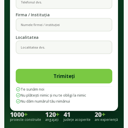
Firma / Instituția
Localitatea
Te sunăm noi
Nu plătești nimic și nu te obligi la nimic
Nu dăm numărul tău nimănui
1000
+
120
+
41
20
+
proiecte construite
angajați
județe acoperite
ani experiență