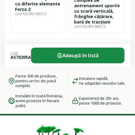
Complex de
cu diferite elemente
antrenament sportiv
Forza 2
cu scară verticală,
cod ASUBX-685C3
frânghie cățărare,
bară de tracțiuni
cod ASUBX-685C5
COD
Adaugă în listă
AS70205A
Peste 500 de produse,
Instalare rapidă,
pentru un loc de joacă
ne adaptăm nevoilor tale.
complet.
Instalăm în toată România,
Experiență de 20+ ani,
avem proiecte în fiecare
peste 1000 de proiecte.
județ.