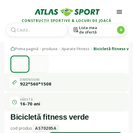
CONSTRUCȚII SPORTIVE & LOCURI DE JOACĂ
Lista mea
0
de ofertă
Skip
Skip
1 / 2
Prima pagină
produse
Aparate Fitness
Bicicletă fitness ve
to
to
navigation
content
Fabricat în
România
DIMENSIUNI
922*560*1508
VÂRSTĂ
16-70 ani
Bicicletă fitness verde
cod produs
AS70205A