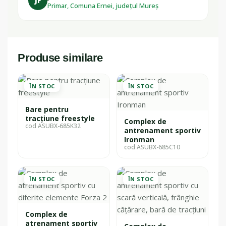
JF
Primar, Comuna Ernei, județul Mureș
Produse similare
ÎN STOC
ÎN STOC
Bare pentru
tracțiune freestyle
Complex de
cod ASUBX-685K32
antrenament sportiv
Ironman
cod ASUBX-685C10
ÎN STOC
ÎN STOC
Complex de
atrenament sportiv