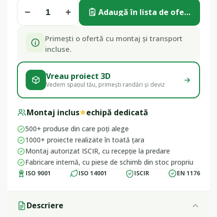
−
+
Adaugă în lista de ofertă
Primești o ofertă cu montaj și transport
incluse.
Vreau proiect 3D
Vedem spațiul tău, primești randări și deviz
Montaj inclus
echipă dedicată
500+ produse din care poți alege
1000+ proiecte realizate în toată țara
Montaj autorizat ISCIR, cu recepție la predare
Fabricare internă, cu piese de schimb din stoc propriu
ISO 9001
ISO 14001
ISCIR
EN 1176
Descriere