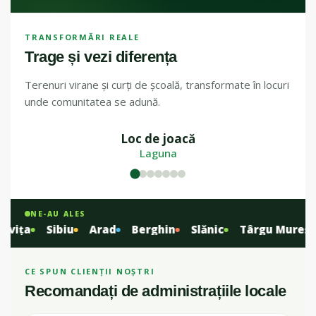
TRANSFORMĂRI REALE
Trage și vezi diferența
Terenuri virane și curți de școală, transformate în locuri
unde comunitatea se adună.
Loc de joacă
ÎNAINTE
DUPĂ
Laguna
NE-AU ALES
ița
Sibiu
Arad
Berghin
Slănic
Târgu Mureș
CE SPUN CLIENȚII NOȘTRI
Recomandați de administrațiile locale