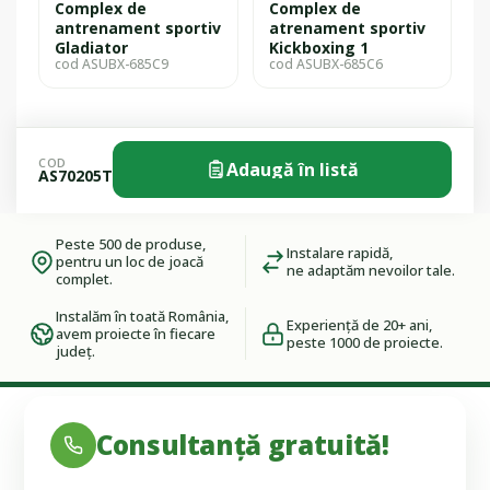
Complex de
Complex de
antrenament sportiv
atrenament sportiv
Gladiator
Kickboxing 1
cod ASUBX-685C9
cod ASUBX-685C6
COD
Adaugă în listă
AS70205T
Peste 500 de produse,
Instalare rapidă,
pentru un loc de joacă
ne adaptăm nevoilor tale.
complet.
Instalăm în toată România,
Experiență de 20+ ani,
avem proiecte în fiecare
peste 1000 de proiecte.
județ.
Consultanță gratuită!