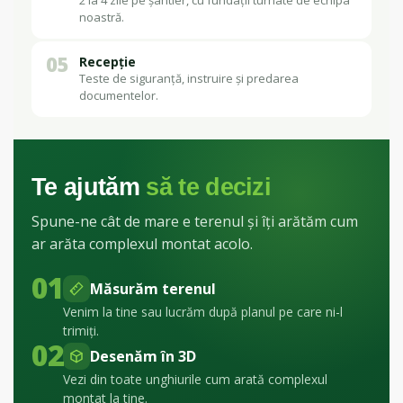
2 la 4 zile pe șantier, cu fundații turnate de echipa
noastră.
05
Recepție
Teste de siguranță, instruire și predarea
documentelor.
Te ajutăm
să te decizi
Spune-ne cât de mare e terenul și îți arătăm cum
ar arăta complexul montat acolo.
01
Măsurăm terenul
Venim la tine sau lucrăm după planul pe care ni-l
trimiți.
02
Desenăm în 3D
Vezi din toate unghiurile cum arată complexul
montat la tine.