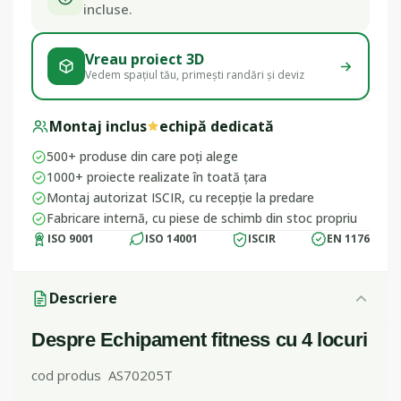
incluse.
Vreau proiect 3D
Vedem spațiul tău, primești randări și deviz
Montaj inclus
echipă dedicată
500+ produse din care poți alege
1000+ proiecte realizate în toată țara
Montaj autorizat ISCIR, cu recepție la predare
Fabricare internă, cu piese de schimb din stoc propriu
ISO 9001
ISO 14001
ISCIR
EN 1176
Descriere
Despre Echipament fitness cu 4 locuri
cod produs AS70205T