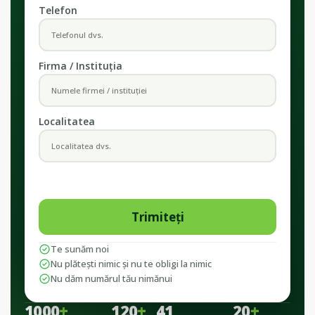
Telefon
Firma / Instituția
Localitatea
Te sunăm noi
Nu plătești nimic și nu te obligi la nimic
Nu dăm numărul tău nimănui
1000
+
120
+
41
20
+