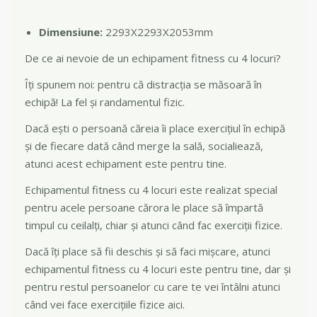
Dimensiune:
2293X2293X2053mm
De ce ai nevoie de un echipament fitness cu 4 locuri?
Îți spunem noi: pentru că distracția se măsoară în
echipă! La fel și randamentul fizic.
Dacă ești o persoană căreia îi place exercițiul în echipă
și de fiecare dată când merge la sală, socialiează,
atunci acest echipament este pentru tine.
Echipamentul fitness cu 4 locuri este realizat special
pentru acele persoane cărora le place să împartă
timpul cu ceilalți, chiar și atunci când fac exerciții fizice.
Dacă îți place să fii deschis și să faci mișcare, atunci
echipamentul fitness cu 4 locuri este pentru tine, dar și
pentru restul persoanelor cu care te vei întâlni atunci
când vei face exercițiile fizice aici.