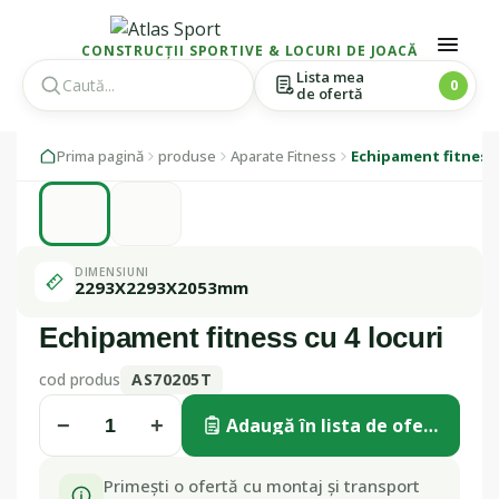
CONSTRUCȚII SPORTIVE & LOCURI DE JOACĂ
Lista mea
0
de ofertă
Skip
Skip
1 / 2
Prima pagină
produse
Aparate Fitness
Echipament fitness 
to
to
navigation
content
Fabricat în
România
DIMENSIUNI
2293X2293X2053mm
Echipament fitness cu 4 locuri
cod produs
AS70205T
−
+
Adaugă în lista de ofertă
Primești o ofertă cu montaj și transport