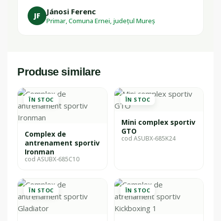
Jánosi Ferenc
JF
Primar, Comuna Ernei, județul Mureș
Produse similare
ÎN STOC
ÎN STOC
Mini complex sportiv
GTO
Complex de
cod ASUBX-685K24
antrenament sportiv
Ironman
cod ASUBX-685C10
ÎN STOC
ÎN STOC