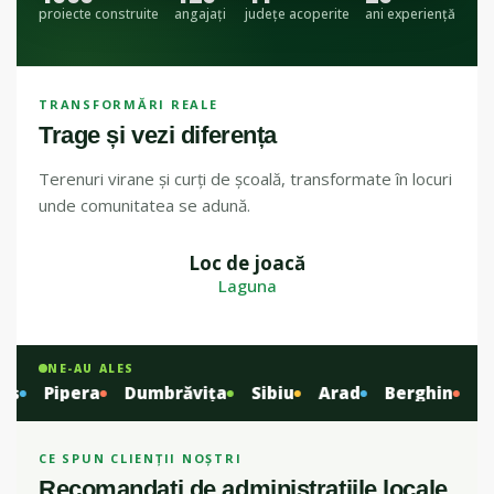
proiecte construite
angajați
județe acoperite
ani experiență
TRANSFORMĂRI REALE
Trage și vezi diferența
Terenuri virane și curți de școală, transformate în locuri
unde comunitatea se adună.
Loc de joacă
ÎNAINTE
DUPĂ
Laguna
NE-AU ALES
Pipera
Dumbrăvița
Sibiu
Arad
Berghin
Slăn
CE SPUN CLIENȚII NOȘTRI
Recomandați de administrațiile locale