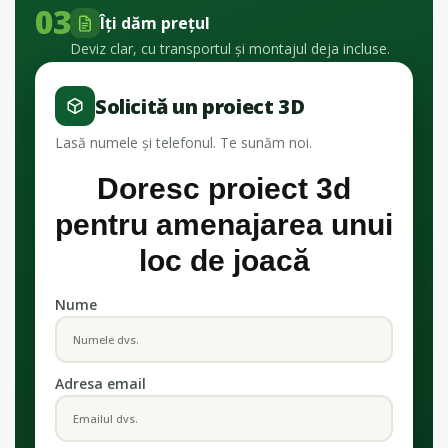
03
Îți dăm prețul
Deviz clar, cu transportul și montajul deja incluse.
Solicită un proiect 3D
Lasă numele și telefonul. Te sunăm noi.
Doresc proiect 3d
pentru amenajarea unui
loc de joacă
Nume
Adresa email