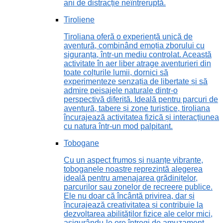
ani de distracție neîntreruptă.
Tiroliene
Tiroliana oferă o experiență unică de
aventură, combinând emoția zborului cu
siguranța, într-un mediu controlat. Această
activitate în aer liber atrage aventurieri din
toate colțurile lumii, dornici să
experimenteze senzația de libertate și să
admire peisajele naturale dintr-o
perspectivă diferită. Ideală pentru parcuri de
aventură, tabere și zone turistice, tiroliana
încurajează activitatea fizică și interacțiunea
cu natura într-un mod palpitant.
Tobogane
Cu un aspect frumos și nuanțe vibrante,
toboganele noastre reprezintă alegerea
ideală pentru amenajarea grădinițelor,
parcurilor sau zonelor de recreere publice.
Ele nu doar că încântă privirea, dar și
încurajează creativitatea și contribuie la
dezvoltarea abilităților fizice ale celor mici,
asigurându-le ore întregi de amuzament.