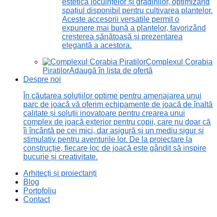
estetică locuințelor și grădinilor, optimizând
spațiul disponibil pentru cultivarea plantelor.
Aceste accesorii versatile permit o
expunere mai bună a plantelor, favorizând
creșterea sănătoasă și prezentarea
elegantă a acestora.
Complexul Corabia
Piratilor
Adaugă în lista de ofertă
Despre noi
În căutarea soluțiilor optime pentru amenajarea unui
parc de joacă vă oferim echipamente de joacă de înaltă
calitate și soluții inovatoare pentru crearea unui
complex de joacă exterior pentru copii, care nu doar că
îi încântă pe cei mici, dar asigură și un mediu sigur și
stimulativ pentru aventurile lor. De la proiectare la
construcție, fiecare loc de joacă este gândit să inspire
bucurie și creativitate.
Arhitecți și proiectanți
Blog
Portofoliu
Contact