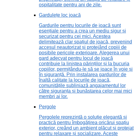
ospitalitate pentru ani de zile.
Gardulețe loc joacă
Gardurile pentru locurile de joacă sunt
esențiale pentru a crea un mediu sigur și
securizat pentru cei mici. Acestea
delimitează clar spațiul de joacă, prevenind
accesul neautorizat și protejând copiii de
posibile pericole exterioare. Alegerea unui
gard adecvat pentru locul de joacă
contribuie la liniștea părinților și la bucuria
copiilor, permițându-le să se joace în voie și
în siguranță. Prin instalarea gardurilor de
înaltă calitate la locurile de joacă,
comunitățile subliniază angajamentul lor
către siguranța și bunăstarea celor mai mici
membri ai lor.
Pergole
Pergolele reprezintă o soluție elegantă și
practică pentru îmbogățirea oricărui spațiu
exterior, creând un ambient plăcut și protejat
pentru relaxare și socializare. Aceste