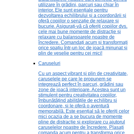
utilizare în grădini, parcuri sau chiar în
interior. Ele sunt esențiale pentru
dezvoltarea echilibrului și a coordonării și
oferă copiilor o senzație de relaxare și
bucurie. Asigurați-vă că oferiți copiilor dvs.
cele mai bune momente de distracție și
relaxare cu balansoarele noastre de
încredere. Comandați acum și transformați
orice spațiu într-un loc de joacă minunat și
plin de veselie pentru cei mici!
Caruseluri
Cu un aspect vibrant și plin de creativitate,
caruselele pe care le propunem se
integrează perfect în parcuri, grădini sau
zone de joacă interioare. Acestea sunt un
stimulent pentru creativitatea copiilor,
îmbunătățind abilitățile de echilibru și
coordonare, și le oferă o aventură
memorabilă. Este esențial să le oferiți celor
mici ocazia de a se bucura de momente
pline de distracție și explorare cu ajutorul
caruselelor noastre de încredere. Plasați
comanda acum pentru a transforma orice