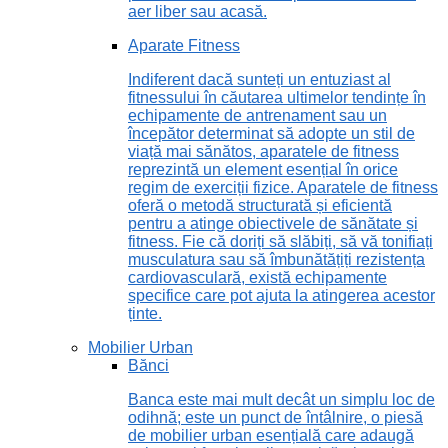
aer liber sau acasă.
Aparate Fitness
Indiferent dacă sunteți un entuziast al
fitnessului în căutarea ultimelor tendințe în
echipamente de antrenament sau un
începător determinat să adopte un stil de
viață mai sănătos, aparatele de fitness
reprezintă un element esențial în orice
regim de exerciții fizice. Aparatele de fitness
oferă o metodă structurată și eficientă
pentru a atinge obiectivele de sănătate și
fitness. Fie că doriți să slăbiți, să vă tonifiați
musculatura sau să îmbunătățiți rezistența
cardiovasculară, există echipamente
specifice care pot ajuta la atingerea acestor
ținte.
Mobilier Urban
Bănci
Banca este mai mult decât un simplu loc de
odihnă; este un punct de întâlnire, o piesă
de mobilier urban esențială care adaugă