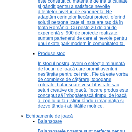
este construit cu materiale de înaltă calitate
și gândit pentru a satisface nevoile
diferitelor niveluri de experiență. Ne
adaptăm cerințelor fiecărui proiect, oferind
soluții personalizate și instalare rapidă în
toată România. Cu peste 20 de ani de
experiență și 900 de proiecte realizate,
suntem partenerul de care ai nevoie pentru
unui skate park modern în comunitatea ta.
Produse stoc
În stocul nostru, avem o selecție minunată
de locuri de joacă care promit aventuri
nesfârșite pentru cei mici. Fie că este vorba
de complexe de cățărare, tobogane
colorate, balansoare vesel ilustrate sau
seturi creative de joacă, fiecare produs este
conceput să îmbogățească timpul de joacă
al copilului tău, stimulându-i imaginația și
dezvoltându-i abilitățile motrice.
Echipamente de joacă
Balansoare
Balansoarele noastre sunt perfecte pentru