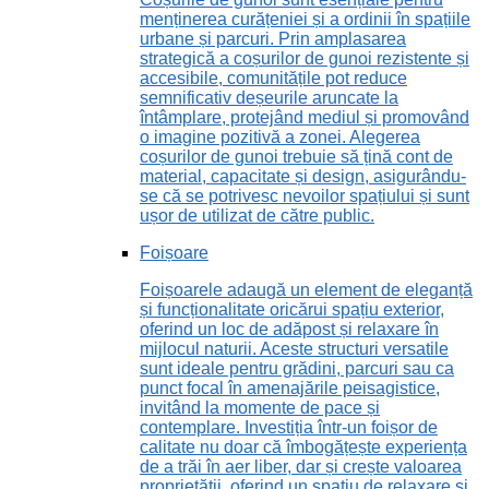
menținerea curățeniei și a ordinii în spațiile
urbane și parcuri. Prin amplasarea
strategică a coșurilor de gunoi rezistente și
accesibile, comunitățile pot reduce
semnificativ deșeurile aruncate la
întâmplare, protejând mediul și promovând
o imagine pozitivă a zonei. Alegerea
coșurilor de gunoi trebuie să țină cont de
material, capacitate și design, asigurându-
se că se potrivesc nevoilor spațiului și sunt
ușor de utilizat de către public.
Foișoare
Foișoarele adaugă un element de eleganță
și funcționalitate oricărui spațiu exterior,
oferind un loc de adăpost și relaxare în
mijlocul naturii. Aceste structuri versatile
sunt ideale pentru grădini, parcuri sau ca
punct focal în amenajările peisagistice,
invitând la momente de pace și
contemplare. Investiția într-un foișor de
calitate nu doar că îmbogățește experiența
de a trăi în aer liber, dar și crește valoarea
proprietății, oferind un spațiu de relaxare și