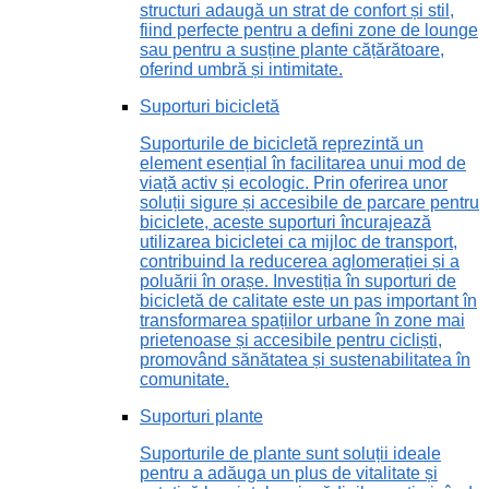
structuri adaugă un strat de confort și stil,
fiind perfecte pentru a defini zone de lounge
sau pentru a susține plante cățărătoare,
oferind umbră și intimitate.
Suporturi bicicletă
Suporturile de bicicletă reprezintă un
element esențial în facilitarea unui mod de
viață activ și ecologic. Prin oferirea unor
soluții sigure și accesibile de parcare pentru
biciclete, aceste suporturi încurajează
utilizarea bicicletei ca mijloc de transport,
contribuind la reducerea aglomerației și a
poluării în orașe. Investiția în suporturi de
bicicletă de calitate este un pas important în
transformarea spațiilor urbane în zone mai
prietenoase și accesibile pentru cicliști,
promovând sănătatea și sustenabilitatea în
comunitate.
Suporturi plante
Suporturile de plante sunt soluții ideale
pentru a adăuga un plus de vitalitate și