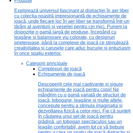
Produse
Explorează universul fascinant al distracției în aer liber
cu colecția noastră impresionantă de echipamente de
joacă, unde fiecare loc în aer liber se transformă într-un
tărâm al aventurii și veseliei pentru cei mici. Punem la
dispoziție o gamă largă de produse, începând cu
leagăne și balansoare viu colorate, cu designuri
prietenoase, până la complexe de joacă ce stimulează
creativitatea și carusele care aduc bucurie și entuziasm
în orice spațiu exterior.
Categorii principale
Complexuri de joacă
Echipamente de joacă
Descoperiți cele mai captivante și sigure
echipamente de joacă pentru copii! Ne
mândrim cu o gamă variată de structuri de
joacă, tobogane, leagăne și multe altele,
concepute pentru a stimula imaginația și
dezvoltarea fizică a celor mici. Fie că sunteți
în căutarea unui set de joacă pentru
grădină, un tobogan spectaculos sau un
leagăn confortabil, avem tot ce vă trebuie
pentru a crea un spațiu de joacă distractiv și