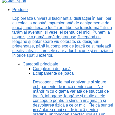
Produse
Explorează universul fascinant al distracției în aer liber
cu colecția noastră impresionantă de echipamente de
joacă, unde fiecare loc în aer liber se transformă într-un
tărâm al aventurii și veseliei pentru cei mici. Punem la
dispoziție o gamă largă de produse, începând cu
leagăne și balansoare viu colorate, cu designuri
prietenoase, până la complexe de joacă ce stimulează
creativitatea și carusele care aduc bucurie și entuziasm
în orice spațiu exterior.
Categorii principale
Complexuri de joacă
Echipamente de joacă
Descoperiți cele mai captivante și sigure
echipamente de joacă pentru copii! Ne
mândrim cu o gamă variată de structuri de
joacă, tobogane, leagăne și multe altele,
concepute pentru a stimula imaginația și
dezvoltarea fizică a celor mici. Fie că sunteți
în căutarea unui set de joacă pentru
grădină, un tobogan spectaculos sau un