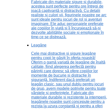
Fabricate din materiale sigure și durabile,
acestea sunt perfecte pentru ore întregi de
joacă captivantă și distractivă. Cu detalii
realiste și culori vii, figurinele noastre pe arc
sunt ideale pentru jocuri de rol și aventuri
imaginare. Ele aduc personajele preferate
ale copiilor în viață și îi încurajează să-și
dezvolte abilitățile sociale și emoționale în
timp ce se distrează.
Leagăne
Cele mai distractive și sigure leagăne
pentru copii le găsiți în oferta noastră!
Oferim o gamă variată de leagăne de înaltă
calitate, fiind alegerea perfectă pentru
părinții care doresc să ofere copiilor lor
momente de bucurie și distracție în
siguranță. Indiferent dacă preferați un
leagăn clasic, sau unul dublu pentru jocuri
de grup, avem modele potrivite pentru toate
vârstele și preferințele. Fabricate din
materiale durabile și rezistente la intemperii,
leagănele noastre sunt concepute pentru a
rezista la uzura constantă și pentru a oferi