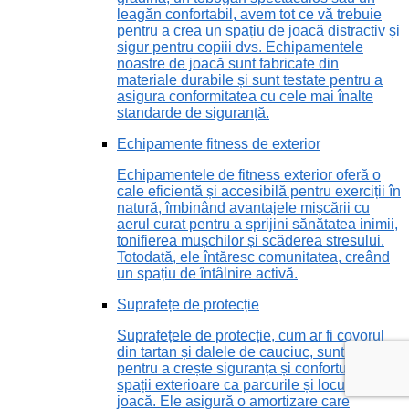
leagăn confortabil, avem tot ce vă trebuie
pentru a crea un spațiu de joacă distractiv și
sigur pentru copiii dvs. Echipamentele
noastre de joacă sunt fabricate din
materiale durabile și sunt testate pentru a
asigura conformitatea cu cele mai înalte
standarde de siguranță.
Echipamente fitness de exterior
Echipamentele de fitness exterior oferă o
cale eficientă și accesibilă pentru exerciții în
natură, îmbinând avantajele mișcării cu
aerul curat pentru a sprijini sănătatea inimii,
tonifierea mușchilor și scăderea stresului.
Totodată, ele întăresc comunitatea, creând
un spațiu de întâlnire activă.
Suprafețe de protecție
Suprafețele de protecție, cum ar fi covorul
din tartan și dalele de cauciuc, sunt vitale
pentru a crește siguranța și confortul în
spații exterioare ca parcurile și locurile de
joacă. Ele asigură o amortizare care