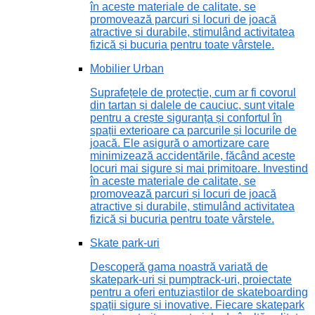
în aceste materiale de calitate, se
promovează parcuri și locuri de joacă
atractive și durabile, stimulând activitatea
fizică și bucuria pentru toate vârstele.
Mobilier Urban
Suprafețele de protecție, cum ar fi covorul
din tartan și dalele de cauciuc, sunt vitale
pentru a crește siguranța și confortul în
spații exterioare ca parcurile și locurile de
joacă. Ele asigură o amortizare care
minimizează accidentările, făcând aceste
locuri mai sigure și mai primitoare. Investind
în aceste materiale de calitate, se
promovează parcuri și locuri de joacă
atractive și durabile, stimulând activitatea
fizică și bucuria pentru toate vârstele.
Skate park-uri
Descoperă gama noastră variată de
skatepark-uri și pumptrack-uri, proiectate
pentru a oferi entuziaștilor de skateboarding
spații sigure și inovative. Fiecare skatepark