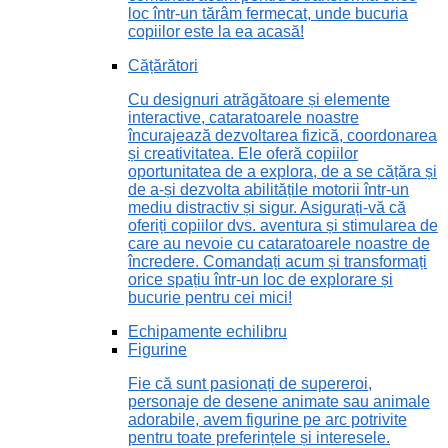
loc într-un tărâm fermecat, unde bucuria
copiilor este la ea acasă!
Cățărători
Cu designuri atrăgătoare și elemente
interactive, cataratoarele noastre
încurajează dezvoltarea fizică, coordonarea
și creativitatea. Ele oferă copiilor
oportunitatea de a explora, de a se cățăra și
de a-și dezvolta abilitățile motorii într-un
mediu distractiv și sigur. Asigurați-vă că
oferiți copiilor dvs. aventura și stimularea de
care au nevoie cu cataratoarele noastre de
încredere. Comandați acum și transformați
orice spațiu într-un loc de explorare și
bucurie pentru cei mici!
Echipamente echilibru
Figurine
Fie că sunt pasionați de supereroi,
personaje de desene animate sau animale
adorabile, avem figurine pe arc potrivite
pentru toate preferințele și interesele.