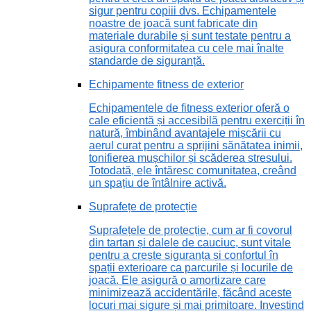
sigur pentru copiii dvs. Echipamentele
noastre de joacă sunt fabricate din
materiale durabile și sunt testate pentru a
asigura conformitatea cu cele mai înalte
standarde de siguranță.
Echipamente fitness de exterior
Echipamentele de fitness exterior oferă o
cale eficientă și accesibilă pentru exerciții în
natură, îmbinând avantajele mișcării cu
aerul curat pentru a sprijini sănătatea inimii,
tonifierea mușchilor și scăderea stresului.
Totodată, ele întăresc comunitatea, creând
un spațiu de întâlnire activă.
Suprafețe de protecție
Suprafețele de protecție, cum ar fi covorul
din tartan și dalele de cauciuc, sunt vitale
pentru a crește siguranța și confortul în
spații exterioare ca parcurile și locurile de
joacă. Ele asigură o amortizare care
minimizează accidentările, făcând aceste
locuri mai sigure și mai primitoare. Investind