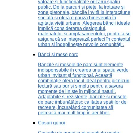
valoare și funcționalitate oricărui spațiu
public. De la parcuri și piețe, la trotuare și
zone pietonale, băncile invită la interacțiune
socială și oferă o pauză binevenită în
agitația vieții urbane. Alegerea băncii ideale
implică considerarea designului,
materialului și amplasamentului, pentru a se
asigura că se integrează perfect în contextul
urban și îndeplinește nevoile comunității.
Bănci și mese parc
Băncile și mesele de parc sunt elemente
indispensabile în crearea unui spațiu verde
urban invitant și funcțional. Această
combinație oferă locul ideal pentru picnicuri,
lectură sau pur și simplu pentru a savura
momente de liniște în mijlocul naturii.
Adaptabile și rezistente, băncile și mesele
de parc îmbunătățesc calitatea spațiilor de
recreere, încurajând comunitatea să
petreacă mai mult timp în aer liber.
Coșuri gunoi
Coșurile de gunoi sunt esențiale pentru