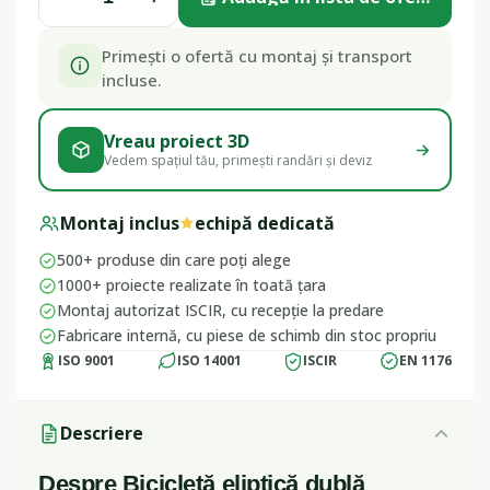
Primești o ofertă cu montaj și transport
incluse.
Vreau proiect 3D
Vedem spațiul tău, primești randări și deviz
Montaj inclus
echipă dedicată
500+ produse din care poți alege
1000+ proiecte realizate în toată țara
Montaj autorizat ISCIR, cu recepție la predare
Fabricare internă, cu piese de schimb din stoc propriu
ISO 9001
ISO 14001
ISCIR
EN 1176
Descriere
Despre Bicicletă eliptică dublă