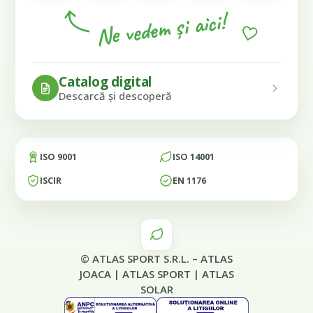
Ne vedem și aici!
Catalog digital
Descarcă și descoperă
ISO 9001
ISO 14001
ISCIR
EN 1176
© ATLAS SPORT S.R.L. –
ATLAS
JOACA
|
ATLAS SPORT
|
ATLAS
SOLAR