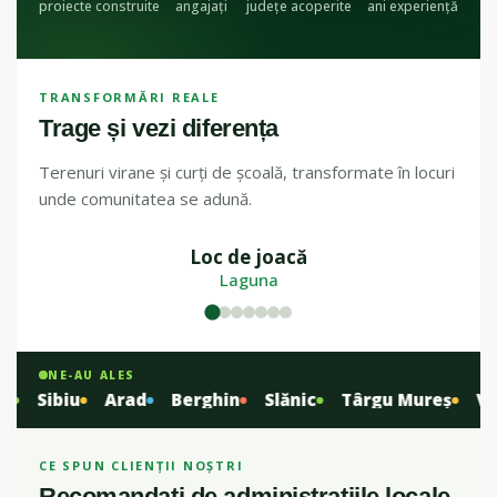
proiecte construite
angajați
județe acoperite
ani experiență
TRANSFORMĂRI REALE
Trage și vezi diferența
Terenuri virane și curți de școală, transformate în locuri
unde comunitatea se adună.
Loc de joacă
ÎNAINTE
DUPĂ
Laguna
NE-AU ALES
Sibiu
Arad
Berghin
Slănic
Târgu Mureș
Vita
CE SPUN CLIENȚII NOȘTRI
Recomandați de administrațiile locale