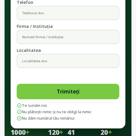
Telefon
Firma / Instituția
Localitatea
Te sunăm noi
Nu plătești nimic și nu te obligi la nimic
Nu dăm numărul tău nimănui
1000
+
120
+
41
20
+