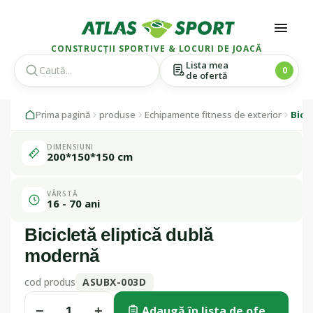
CONSTRUCȚII SPORTIVE & LOCURI DE JOACĂ
Lista mea
0
de ofertă
Skip
Skip
1 / 1
Prima pagină
produse
Echipamente fitness de exterior
Bici
to
to
navigation
content
DIMENSIUNI
Fabricat în
200*150*150 cm
România
VÂRSTĂ
16 - 70 ani
Bicicletă eliptică dublă
modernă
cod produs
ASUBX-003D
−
+
Adaugă în lista de ofertă