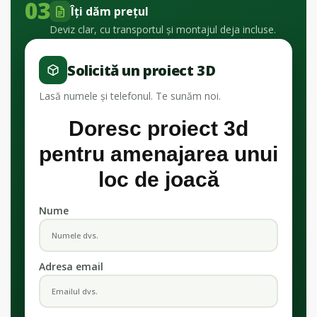
03
Îți dăm prețul
Deviz clar, cu transportul și montajul deja incluse.
Solicită un proiect 3D
Lasă numele și telefonul. Te sunăm noi.
Doresc proiect 3d
pentru amenajarea unui
loc de joacă
Nume
Adresa email