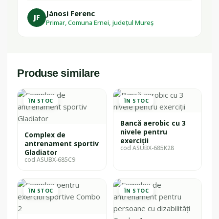
Jánosi Ferenc
JF
Primar, Comuna Ernei, județul Mureș
Produse similare
ÎN STOC
ÎN STOC
Bancă aerobic cu 3
nivele pentru
Complex de
exerciții
antrenament sportiv
cod ASUBX-685K28
Gladiator
cod ASUBX-685C9
ÎN STOC
ÎN STOC