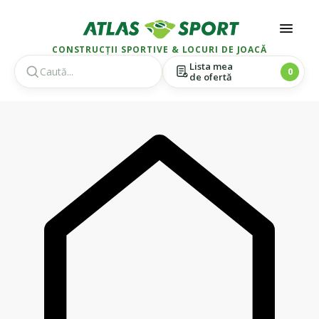
CONSTRUCȚII SPORTIVE & LOCURI DE JOACĂ
Lista mea
0
de ofertă
Skip
Skip
to
to
navigation
content