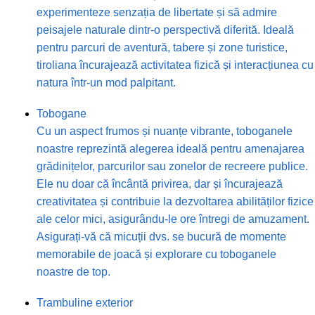
experimenteze senzația de libertate și să admire
peisajele naturale dintr-o perspectivă diferită. Ideală
pentru parcuri de aventură, tabere și zone turistice,
tiroliana încurajează activitatea fizică și interacțiunea cu
natura într-un mod palpitant.
Tobogane
Cu un aspect frumos și nuanțe vibrante, toboganele
noastre reprezintă alegerea ideală pentru amenajarea
grădinițelor, parcurilor sau zonelor de recreere publice.
Ele nu doar că încântă privirea, dar și încurajează
creativitatea și contribuie la dezvoltarea abilităților fizice
ale celor mici, asigurându-le ore întregi de amuzament.
Asigurați-vă că micuții dvs. se bucură de momente
memorabile de joacă și explorare cu toboganele
noastre de top.
Trambuline exterior