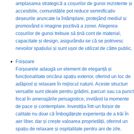
amplasarea strategică a coșurilor de gunoi rezistente și
accesibile, comunitățile pot reduce semnificativ
deșeurile aruncate la întâmplare, protejând mediul și
promovând o imagine pozitivă a zonei. Alegerea
coșurilor de gunoi trebuie să țină cont de material,
capacitate și design, asigurându-se că se potrivesc
nevoilor spațiului și sunt ușor de utilizat de către public.
Foișoare
Foișoarele adaugă un element de eleganță și
funcționalitate oricărui spațiu exterior, oferind un loc de
adăpost și relaxare în mijlocul naturii. Aceste structuri
versatile sunt ideale pentru grădini, parcuri sau ca punct
focal în amenajările peisagistice, invitând la momente
de pace și contemplare. Investiția într-un foișor de
calitate nu doar că îmbogățește experiența de a trăi în
aer liber, dar și crește valoarea proprietății, oferind un
spațiu de relaxare și ospitalitate pentru ani de zile.