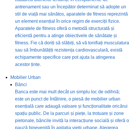
antrenament sau un începător determinat să adopte un
stil de viață mai sănătos, aparatele de fitness reprezintă
un element esențial în orice regim de exerciții fizice.
Aparatele de fitness oferă o metodă structurată și
eficientă pentru a atinge obiectivele de sănătate și
fitness. Fie că doriți să slăbiți, să vă tonifiați musculatura
sau să îmbunătățiți rezistența cardiovasculară, există
echipamente specifice care pot ajuta la atingerea
acestor ținte.
Mobilier Urban
Bănci
Banca este mai mult decât un simplu loc de odihnă;
este un punct de întâlnire, o piesă de mobilier urban
esențială care adaugă valoare și funcționalitate oricărui
spațiu public. De la parcuri și piețe, la trotuare și zone
pietonale, băncile invită la interacțiune socială și oferă o
pauză binevenită în agitația vieții urbane. Alegerea