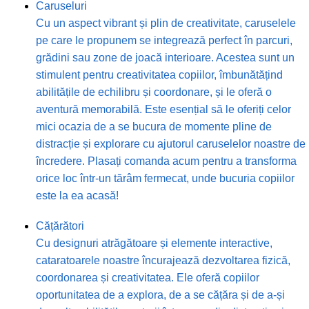
Caruseluri
Cu un aspect vibrant și plin de creativitate, caruselele
pe care le propunem se integrează perfect în parcuri,
grădini sau zone de joacă interioare. Acestea sunt un
stimulent pentru creativitatea copiilor, îmbunătățind
abilitățile de echilibru și coordonare, și le oferă o
aventură memorabilă. Este esențial să le oferiți celor
mici ocazia de a se bucura de momente pline de
distracție și explorare cu ajutorul caruselelor noastre de
încredere. Plasați comanda acum pentru a transforma
orice loc într-un tărâm fermecat, unde bucuria copiilor
este la ea acasă!
Cățărători
Cu designuri atrăgătoare și elemente interactive,
cataratoarele noastre încurajează dezvoltarea fizică,
coordonarea și creativitatea. Ele oferă copiilor
oportunitatea de a explora, de a se cățăra și de a-și