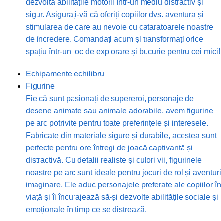
dezvolta abilitățile motorii într-un mediu distractiv și
sigur. Asigurați-vă că oferiți copiilor dvs. aventura și
stimularea de care au nevoie cu cataratoarele noastre
de încredere. Comandați acum și transformați orice
spațiu într-un loc de explorare și bucurie pentru cei mici!
Echipamente echilibru
Figurine
Fie că sunt pasionați de supereroi, personaje de
desene animate sau animale adorabile, avem figurine
pe arc potrivite pentru toate preferințele și interesele.
Fabricate din materiale sigure și durabile, acestea sunt
perfecte pentru ore întregi de joacă captivantă și
distractivă. Cu detalii realiste și culori vii, figurinele
noastre pe arc sunt ideale pentru jocuri de rol și aventuri
imaginare. Ele aduc personajele preferate ale copiilor în
viață și îi încurajează să-și dezvolte abilitățile sociale și
emoționale în timp ce se distrează.