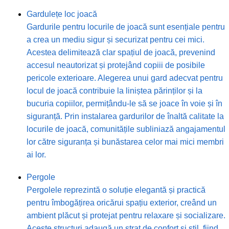
Gardulețe loc joacă
Gardurile pentru locurile de joacă sunt esențiale pentru
a crea un mediu sigur și securizat pentru cei mici.
Acestea delimitează clar spațiul de joacă, prevenind
accesul neautorizat și protejând copiii de posibile
pericole exterioare. Alegerea unui gard adecvat pentru
locul de joacă contribuie la liniștea părinților și la
bucuria copiilor, permițându-le să se joace în voie și în
siguranță. Prin instalarea gardurilor de înaltă calitate la
locurile de joacă, comunitățile subliniază angajamentul
lor către siguranța și bunăstarea celor mai mici membri
ai lor.
Pergole
Pergolele reprezintă o soluție elegantă și practică
pentru îmbogățirea oricărui spațiu exterior, creând un
ambient plăcut și protejat pentru relaxare și socializare.
Aceste structuri adaugă un strat de confort și stil, fiind