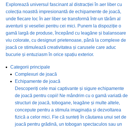
Explorează universul fascinant al distracției în aer liber cu
colecția noastră impresionantă de echipamente de joacă,
unde fiecare loc în aer liber se transformă într-un tărâm al
aventurii și veseliei pentru cei mici. Punem la dispoziție o
gamă largă de produse, începând cu leagăne și balansoare
viu colorate, cu designuri prietenoase, până la complexe de
joacă ce stimulează creativitatea și carusele care aduc
bucurie și entuziasm în orice spațiu exterior.
Categorii principale
Complexuri de joacă
Echipamente de joacă
Descoperiți cele mai captivante și sigure echipamente
de joacă pentru copii! Ne mândrim cu o gamă variată de
structuri de joacă, tobogane, leagăne și multe altele,
concepute pentru a stimula imaginația și dezvoltarea
fizică a celor mici. Fie că sunteți în căutarea unui set de
joacă pentru grădină, un tobogan spectaculos sau un