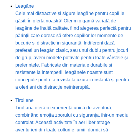
Leagăne
Cele mai distractive și sigure leagăne pentru copii le
găsiți în oferta noastră! Oferim o gamă variată de
leagăne de înaltă calitate, fiind alegerea perfectă pentru
părinții care doresc să ofere copiilor lor momente de
bucurie și distracție în siguranță. Indiferent dacă
preferați un leagăn clasic, sau unul dublu pentru jocuri
de grup, avem modele potrivite pentru toate vârstele și
preferințele. Fabricate din materiale durabile și
rezistente la intemperii, leagănele noastre sunt
concepute pentru a rezista la uzura constantă și pentru
a oferi ani de distracție neîntreruptă.
Tiroliene
Tiroliana oferă o experiență unică de aventură,
combinând emoția zborului cu siguranța, într-un mediu
controlat. Această activitate în aer liber atrage
aventurieri din toate colțurile lumii, dornici să