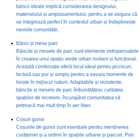
băncii ideale implică considerarea designului,
materialului și amplasamentului, pentru a se asigura că
se integrează perfect în contextul urban și îndeplinește
nevoile comunității.
Bănci și mese parc
Băncile și mesele de parc sunt elemente indispensabile
în crearea unui spațiu verde urban invitant și funcțional.
Această combinație oferă locul ideal pentru picnicuri,
lectură sau pur și simplu pentru a savura momente de
liniște în mijlocul naturii. Adaptabile și rezistente,
băncile și mesele de parc îmbunătățesc calitatea
spațiilor de recreere, încurajând comunitatea să
petreacă mai mult timp în aer liber.
Coșuri gunoi
Coșurile de gunoi sunt esențiale pentru menținerea
curățeniei și a ordinii în spațiile urbane și parcuri. Prin