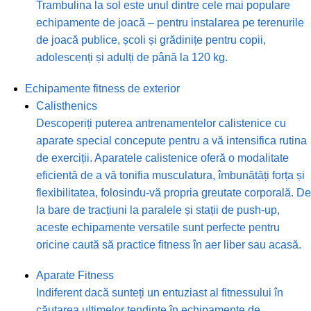
Trambulina la sol este unul dintre cele mai populare
echipamente de joacă – pentru instalarea pe terenurile
de joacă publice, școli și grădinițe pentru copii,
adolescenți și adulți de până la 120 kg.
Echipamente fitness de exterior
Calisthenics
Descoperiți puterea antrenamentelor calistenice cu
aparate special concepute pentru a vă intensifica rutina
de exerciții. Aparatele calistenice oferă o modalitate
eficientă de a vă tonifia musculatura, îmbunătăți forța și
flexibilitatea, folosindu-vă propria greutate corporală. De
la bare de tracțiuni la paralele și stații de push-up,
aceste echipamente versatile sunt perfecte pentru
oricine caută să practice fitness în aer liber sau acasă.
Aparate Fitness
Indiferent dacă sunteți un entuziast al fitnessului în
căutarea ultimelor tendințe în echipamente de