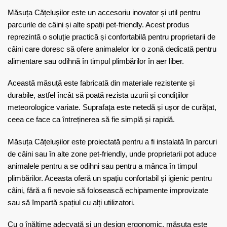
Măsuța Cățelușilor este un accesoriu inovator și util pentru
parcurile de câini și alte spații pet-friendly. Acest produs
reprezintă o soluție practică și confortabilă pentru proprietarii de
câini care doresc să ofere animalelor lor o zonă dedicată pentru
alimentare sau odihnă în timpul plimbărilor în aer liber.
Această măsuță este fabricată din materiale rezistente și
durabile, astfel încât să poată rezista uzurii și condițiilor
meteorologice variate. Suprafața este netedă și ușor de curățat,
ceea ce face ca întreținerea să fie simplă și rapidă.
Măsuța Cățelușilor este proiectată pentru a fi instalată în parcuri
de câini sau în alte zone pet-friendly, unde proprietarii pot aduce
animalele pentru a se odihni sau pentru a mânca în timpul
plimbărilor. Aceasta oferă un spațiu confortabil și igienic pentru
câini, fără a fi nevoie să folosească echipamente improvizate
sau să împartă spațiul cu alți utilizatori.
Cu o înălțime adecvată și un design ergonomic, măsuța este