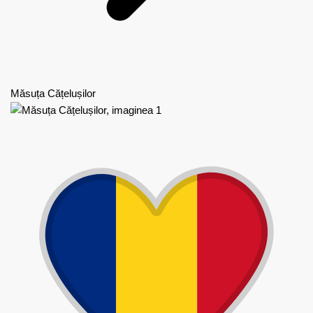
Măsuța Cățelușilor