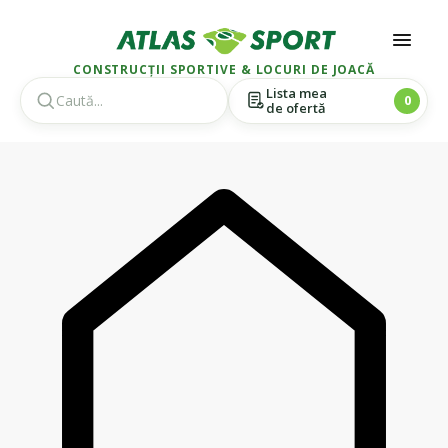
CONSTRUCȚII SPORTIVE & LOCURI DE JOACĂ
Lista mea
0
de ofertă
Skip
Skip
to
to
navigation
content