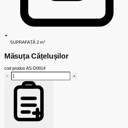
SUPRAFAȚĂ
2 m²
Măsuța Cățelușilor
cod produs
AS-D0014
−
+