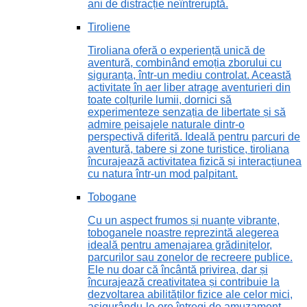
ani de distracție neîntreruptă.
Tiroliene
Tiroliana oferă o experiență unică de
aventură, combinând emoția zborului cu
siguranța, într-un mediu controlat. Această
activitate în aer liber atrage aventurieri din
toate colțurile lumii, dornici să
experimenteze senzația de libertate și să
admire peisajele naturale dintr-o
perspectivă diferită. Ideală pentru parcuri de
aventură, tabere și zone turistice, tiroliana
încurajează activitatea fizică și interacțiunea
cu natura într-un mod palpitant.
Tobogane
Cu un aspect frumos și nuanțe vibrante,
toboganele noastre reprezintă alegerea
ideală pentru amenajarea grădinițelor,
parcurilor sau zonelor de recreere publice.
Ele nu doar că încântă privirea, dar și
încurajează creativitatea și contribuie la
dezvoltarea abilităților fizice ale celor mici,
asigurându-le ore întregi de amuzament.