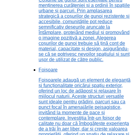
menținerea curățeniei și a ordinii în spațiile
urbane și parcuri. Prin amplasarea
strategică a coșurilor de gunoi rezistente și
accesibile, comunitățile pot reduce
semnificativ deșeurile aruncate la
întâmplare, protejând mediul și promovând
o imagine pozitivă a zonei. Alegerea
coșurilor de gunoi trebuie să țină cont de
material, capacitate și design, asigurându-
se că se potrivesc nevoilor spațiului și sunt
ușor de utilizat de către public.
Foișoare
Foișoarele adaugă un element de eleganță
și funcționalitate oricărui spațiu exterior,
oferind un loc de adăpost și relaxare în
mijlocul naturii. Aceste structuri versatile
sunt ideale pentru grădini, parcuri sau ca
punct focal în amenajările peisagistice,
invitând la momente de pace și
contemplare. Investiția într-un foișor de
calitate nu doar că îmbogățește experiența
de a trăi în aer liber, dar și crește valoarea
proprietății, oferind un spațiu de relaxare și