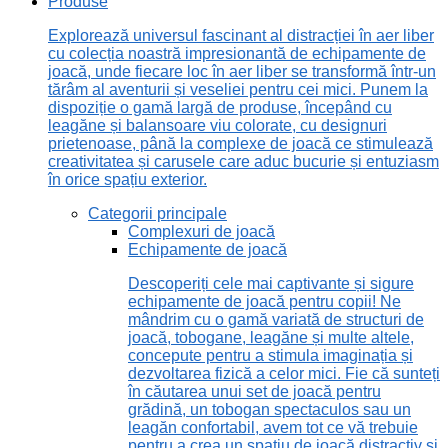
Produse
Explorează universul fascinant al distracției în aer liber
cu colecția noastră impresionantă de echipamente de
joacă, unde fiecare loc în aer liber se transformă într-un
tărâm al aventurii și veseliei pentru cei mici. Punem la
dispoziție o gamă largă de produse, începând cu
leagăne și balansoare viu colorate, cu designuri
prietenoase, până la complexe de joacă ce stimulează
creativitatea și carusele care aduc bucurie și entuziasm
în orice spațiu exterior.
Categorii principale
Complexuri de joacă
Echipamente de joacă
Descoperiți cele mai captivante și sigure
echipamente de joacă pentru copii! Ne
mândrim cu o gamă variată de structuri de
joacă, tobogane, leagăne și multe altele,
concepute pentru a stimula imaginația și
dezvoltarea fizică a celor mici. Fie că sunteți
în căutarea unui set de joacă pentru
grădină, un tobogan spectaculos sau un
leagăn confortabil, avem tot ce vă trebuie
pentru a crea un spațiu de joacă distractiv și