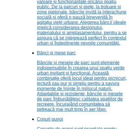
valoare și funcționalitate oricărui spațiu
public. De la parcuri și piețe, la trotuare și
zone pietonale, băncile invită la interacțiune
socială și oferă o pauză binevenită în
agitația vieții urbane. Alegerea băncii ideale
implică considerarea designului,
materialului și amplasamentului, pentru a se
asigura că se integrează perfect în contextul
urban și îndeplinește nevoile comunității.
Bănci și mese parc
Băncile și mesele de parc sunt elemente
indispensabile în crearea unui spațiu verde
urban invitant și funcțional. Această
combinație oferă locul ideal pentru picnicuri,
lectură sau pur și simplu pentru a savura
momente de liniște în mijlocul naturii.
Adaptabile și rezistente, băncile și mesele
de parc îmbunătățesc calitatea spațiilor de
recreere, încurajând comunitatea să
petreacă mai mult timp în aer liber.
Coșuri gunoi
Coșurile de gunoi sunt esențiale pentru