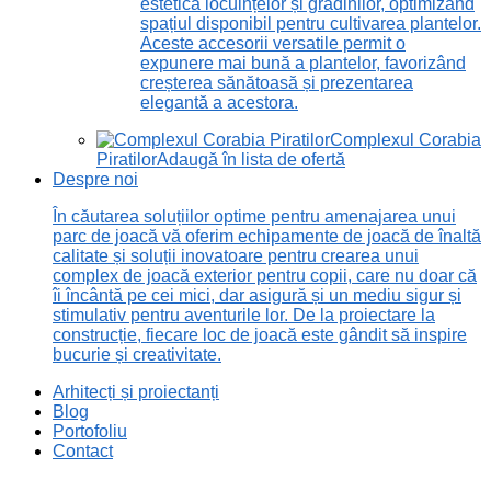
estetică locuințelor și grădinilor, optimizând
spațiul disponibil pentru cultivarea plantelor.
Aceste accesorii versatile permit o
expunere mai bună a plantelor, favorizând
creșterea sănătoasă și prezentarea
elegantă a acestora.
Complexul Corabia
Piratilor
Adaugă în lista de ofertă
Despre noi
În căutarea soluțiilor optime pentru amenajarea unui
parc de joacă vă oferim echipamente de joacă de înaltă
calitate și soluții inovatoare pentru crearea unui
complex de joacă exterior pentru copii, care nu doar că
îi încântă pe cei mici, dar asigură și un mediu sigur și
stimulativ pentru aventurile lor. De la proiectare la
construcție, fiecare loc de joacă este gândit să inspire
bucurie și creativitate.
Arhitecți și proiectanți
Blog
Portofoliu
Contact