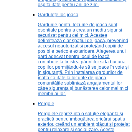
ospitalitate pentru ani de zile.
Gardulețe loc joacă
Gardurile pentru locurile de joacă sunt
esențiale pentru a crea un mediu sigur și
securizat pentru cei mici. Acestea
delimitează clar spațiul de joacă, prevenind
accesul neautorizat și protejând copiii de
posibile pericole exterioare. Alegerea unui
gard adecvat pentru locul de joacă
contribuie la liniștea părinților și la bucuria
copiilor, permițându-le să se joace în voie și
în siguranță. Prin instalarea gardurilor de
înaltă calitate la locurile de joacă,
comunitățile subliniază angajamentul lor
către siguranța și bunăstarea celor mai mici
membri ai lor.
Pergole
Pergolele reprezintă o soluție elegantă și
practică pentru îmbogățirea oricărui spațiu
exterior, creând un ambient plăcut și protejat
pentru relaxare și socializare. Aceste