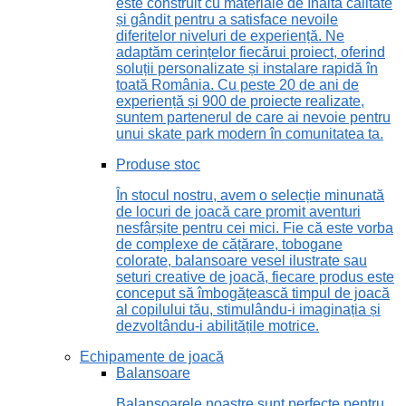
este construit cu materiale de înaltă calitate
și gândit pentru a satisface nevoile
diferitelor niveluri de experiență. Ne
adaptăm cerințelor fiecărui proiect, oferind
soluții personalizate și instalare rapidă în
toată România. Cu peste 20 de ani de
experiență și 900 de proiecte realizate,
suntem partenerul de care ai nevoie pentru
unui skate park modern în comunitatea ta.
Produse stoc
În stocul nostru, avem o selecție minunată
de locuri de joacă care promit aventuri
nesfârșite pentru cei mici. Fie că este vorba
de complexe de cățărare, tobogane
colorate, balansoare vesel ilustrate sau
seturi creative de joacă, fiecare produs este
conceput să îmbogățească timpul de joacă
al copilului tău, stimulându-i imaginația și
dezvoltându-i abilitățile motrice.
Echipamente de joacă
Balansoare
Balansoarele noastre sunt perfecte pentru