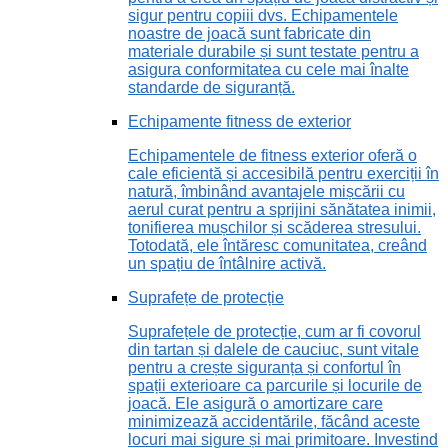
sigur pentru copiii dvs. Echipamentele
noastre de joacă sunt fabricate din
materiale durabile și sunt testate pentru a
asigura conformitatea cu cele mai înalte
standarde de siguranță.
Echipamente fitness de exterior
Echipamentele de fitness exterior oferă o
cale eficientă și accesibilă pentru exerciții în
natură, îmbinând avantajele mișcării cu
aerul curat pentru a sprijini sănătatea inimii,
tonifierea mușchilor și scăderea stresului.
Totodată, ele întăresc comunitatea, creând
un spațiu de întâlnire activă.
Suprafețe de protecție
Suprafețele de protecție, cum ar fi covorul
din tartan și dalele de cauciuc, sunt vitale
pentru a crește siguranța și confortul în
spații exterioare ca parcurile și locurile de
joacă. Ele asigură o amortizare care
minimizează accidentările, făcând aceste
locuri mai sigure și mai primitoare. Investind