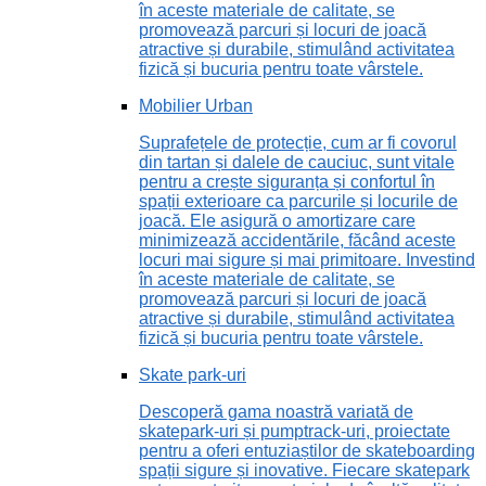
în aceste materiale de calitate, se
promovează parcuri și locuri de joacă
atractive și durabile, stimulând activitatea
fizică și bucuria pentru toate vârstele.
Mobilier Urban
Suprafețele de protecție, cum ar fi covorul
din tartan și dalele de cauciuc, sunt vitale
pentru a crește siguranța și confortul în
spații exterioare ca parcurile și locurile de
joacă. Ele asigură o amortizare care
minimizează accidentările, făcând aceste
locuri mai sigure și mai primitoare. Investind
în aceste materiale de calitate, se
promovează parcuri și locuri de joacă
atractive și durabile, stimulând activitatea
fizică și bucuria pentru toate vârstele.
Skate park-uri
Descoperă gama noastră variată de
skatepark-uri și pumptrack-uri, proiectate
pentru a oferi entuziaștilor de skateboarding
spații sigure și inovative. Fiecare skatepark