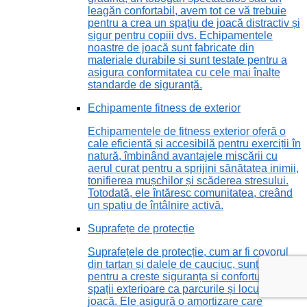
leagăn confortabil, avem tot ce vă trebuie
pentru a crea un spațiu de joacă distractiv și
sigur pentru copiii dvs. Echipamentele
noastre de joacă sunt fabricate din
materiale durabile și sunt testate pentru a
asigura conformitatea cu cele mai înalte
standarde de siguranță.
Echipamente fitness de exterior
Echipamentele de fitness exterior oferă o
cale eficientă și accesibilă pentru exerciții în
natură, îmbinând avantajele mișcării cu
aerul curat pentru a sprijini sănătatea inimii,
tonifierea mușchilor și scăderea stresului.
Totodată, ele întăresc comunitatea, creând
un spațiu de întâlnire activă.
Suprafețe de protecție
Suprafețele de protecție, cum ar fi covorul
din tartan și dalele de cauciuc, sunt vitale
pentru a crește siguranța și confortul în
spații exterioare ca parcurile și locurile de
joacă. Ele asigură o amortizare care