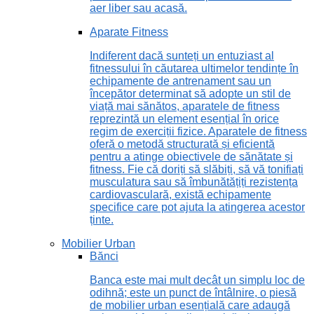
aer liber sau acasă.
Aparate Fitness
Indiferent dacă sunteți un entuziast al
fitnessului în căutarea ultimelor tendințe în
echipamente de antrenament sau un
începător determinat să adopte un stil de
viață mai sănătos, aparatele de fitness
reprezintă un element esențial în orice
regim de exerciții fizice. Aparatele de fitness
oferă o metodă structurată și eficientă
pentru a atinge obiectivele de sănătate și
fitness. Fie că doriți să slăbiți, să vă tonifiați
musculatura sau să îmbunătățiți rezistența
cardiovasculară, există echipamente
specifice care pot ajuta la atingerea acestor
ținte.
Mobilier Urban
Bănci
Banca este mai mult decât un simplu loc de
odihnă; este un punct de întâlnire, o piesă
de mobilier urban esențială care adaugă