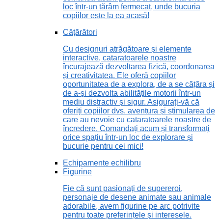
loc într-un tărâm fermecat, unde bucuria
copiilor este la ea acasă!
Cățărători
Cu designuri atrăgătoare și elemente
interactive, cataratoarele noastre
încurajează dezvoltarea fizică, coordonarea
și creativitatea. Ele oferă copiilor
oportunitatea de a explora, de a se cățăra și
de a-și dezvolta abilitățile motorii într-un
mediu distractiv și sigur. Asigurați-vă că
oferiți copiilor dvs. aventura și stimularea de
care au nevoie cu cataratoarele noastre de
încredere. Comandați acum și transformați
orice spațiu într-un loc de explorare și
bucurie pentru cei mici!
Echipamente echilibru
Figurine
Fie că sunt pasionați de supereroi,
personaje de desene animate sau animale
adorabile, avem figurine pe arc potrivite
pentru toate preferințele și interesele.