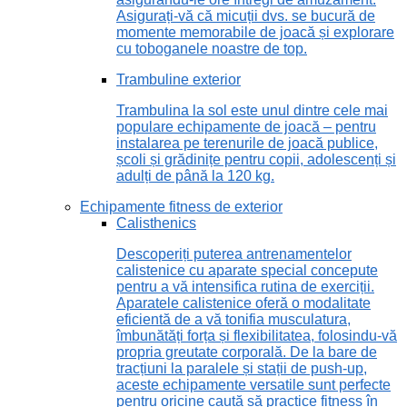
Asigurați-vă că micuții dvs. se bucură de
momente memorabile de joacă și explorare
cu toboganele noastre de top.
Trambuline exterior
Trambulina la sol este unul dintre cele mai
populare echipamente de joacă – pentru
instalarea pe terenurile de joacă publice,
școli și grădinițe pentru copii, adolescenți și
adulți de până la 120 kg.
Echipamente fitness de exterior
Calisthenics
Descoperiți puterea antrenamentelor
calistenice cu aparate special concepute
pentru a vă intensifica rutina de exerciții.
Aparatele calistenice oferă o modalitate
eficientă de a vă tonifia musculatura,
îmbunătăți forța și flexibilitatea, folosindu-vă
propria greutate corporală. De la bare de
tracțiuni la paralele și stații de push-up,
aceste echipamente versatile sunt perfecte
pentru oricine caută să practice fitness în