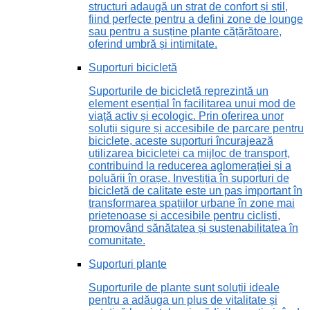
structuri adaugă un strat de confort și stil,
fiind perfecte pentru a defini zone de lounge
sau pentru a susține plante cățărătoare,
oferind umbră și intimitate.
Suporturi bicicletă
Suporturile de bicicletă reprezintă un
element esențial în facilitarea unui mod de
viață activ și ecologic. Prin oferirea unor
soluții sigure și accesibile de parcare pentru
biciclete, aceste suporturi încurajează
utilizarea bicicletei ca mijloc de transport,
contribuind la reducerea aglomerației și a
poluării în orașe. Investiția în suporturi de
bicicletă de calitate este un pas important în
transformarea spațiilor urbane în zone mai
prietenoase și accesibile pentru cicliști,
promovând sănătatea și sustenabilitatea în
comunitate.
Suporturi plante
Suporturile de plante sunt soluții ideale
pentru a adăuga un plus de vitalitate și