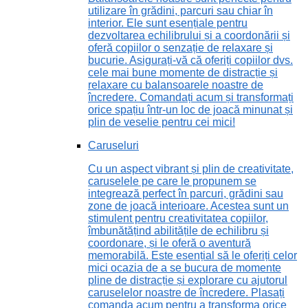
utilizare în grădini, parcuri sau chiar în
interior. Ele sunt esențiale pentru
dezvoltarea echilibrului și a coordonării și
oferă copiilor o senzație de relaxare și
bucurie. Asigurați-vă că oferiți copiilor dvs.
cele mai bune momente de distracție și
relaxare cu balansoarele noastre de
încredere. Comandați acum și transformați
orice spațiu într-un loc de joacă minunat și
plin de veselie pentru cei mici!
Caruseluri
Cu un aspect vibrant și plin de creativitate,
caruselele pe care le propunem se
integrează perfect în parcuri, grădini sau
zone de joacă interioare. Acestea sunt un
stimulent pentru creativitatea copiilor,
îmbunătățind abilitățile de echilibru și
coordonare, și le oferă o aventură
memorabilă. Este esențial să le oferiți celor
mici ocazia de a se bucura de momente
pline de distracție și explorare cu ajutorul
caruselelor noastre de încredere. Plasați
comanda acum pentru a transforma orice