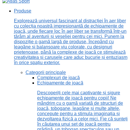
Produse
Explorează universul fascinant al distracției în aer liber
cu colecția noastră impresionantă de echipamente de
joacă, unde fiecare loc în aer liber se transformă într-un
tărâm al aventurii și veseliei pentru cei mici. Punem la
dispoziție o gamă largă de produse, începând cu
leagăne și balansoare viu colorate, cu designuri
prietenoase, până la complexe de joacă ce stimulează
creativitatea și carusele care aduc bucurie și entuziasm
în orice spațiu exterior.
Categorii principale
Complexuri de joacă
Echipamente de joacă
Descoperiți cele mai captivante și sigure
echipamente de joacă pentru copii! Ne
mândrim cu o gamă variată de structuri de
joacă, tobogane, leagăne și multe altele,
concepute pentru a stimula imaginația și
dezvoltarea fizică a celor mici. Fie că sunteți
în căutarea unui set de joacă pentru
grădină, un tobogan spectaculos sau un