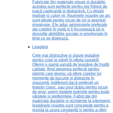
Fabricate din materiale sigure și durabile,
acestea sunt perfecte pentru ore întregi de
joacă captivantă și distractivă. Cu detalii
realiste și culori vii, figurinele noastre pe arc
sunt ideale pentru jocuri de rol și aventuri
imaginare. Ele aduc personajele preferate
ale copiilor în viață și îi încurajează să-și
dezvolte abilitățile sociale și emoționale în
timp ce se distrează.
Leagăne
Cele mai distractive și sigure leagăne
pentru copii le găsiți în oferta noastră!
Oferim o gamă variată de leagăne de înaltă
calitate, fiind alegerea perfectă pentru
părinții care doresc să ofere copiilor lor
momente de bucurie și distracție în
siguranță. Indiferent dacă preferați un
leagăn clasic, sau unul dublu pentru jocuri
de grup, avem modele potrivite pentru toate
vârstele și preferințele. Fabricate din
materiale durabile și rezistente la intemperii,
leagănele noastre sunt concepute pentru a
rezista la uzura constantă și pentru a oferi