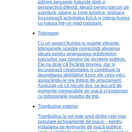
admire peisajele naturale dintr-o
perspectivă diferită. Ideală pentru parcuri de
aventură, tabere și zone turistice, tiroliana
încurajează activitatea fizică și interacțiunea
cu natura într-un mod palpitant.
Tobogane
Cu un aspect frumos și nuanțe vibrante,
toboganele noastre reprezintă alegerea
ideală pentru amenajarea grădinițelor,
parcurilor sau zonelor de recreere publice.
Ele nu doar că încântă privirea, dar și
încurajează creativitatea și contribuie la
dezvoltarea abilităților fizice ale celor mici,
asigurându-le ore întregi de amuzament.
Asigurați-vă că micuții dvs. se bucură de
momente memorabile de joacă și explorare
cu toboganele noastre de top.
Trambuline exterior
Trambulina la sol este unul dintre cele mai
populare echipamente de joacă – pentru
instalarea pe terenurile de joacă publice,