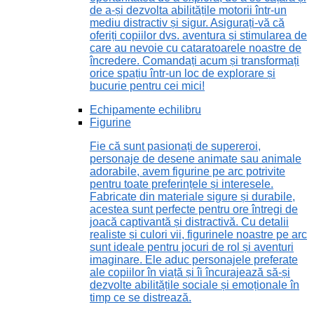
de a-și dezvolta abilitățile motorii într-un
mediu distractiv și sigur. Asigurați-vă că
oferiți copiilor dvs. aventura și stimularea de
care au nevoie cu cataratoarele noastre de
încredere. Comandați acum și transformați
orice spațiu într-un loc de explorare și
bucurie pentru cei mici!
Echipamente echilibru
Figurine
Fie că sunt pasionați de supereroi,
personaje de desene animate sau animale
adorabile, avem figurine pe arc potrivite
pentru toate preferințele și interesele.
Fabricate din materiale sigure și durabile,
acestea sunt perfecte pentru ore întregi de
joacă captivantă și distractivă. Cu detalii
realiste și culori vii, figurinele noastre pe arc
sunt ideale pentru jocuri de rol și aventuri
imaginare. Ele aduc personajele preferate
ale copiilor în viață și îi încurajează să-și
dezvolte abilitățile sociale și emoționale în
timp ce se distrează.