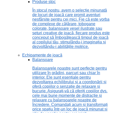
Produse stoc
În stocul nostru, avem o selecție minunată
de locuri de joacă care promit aventuri
nesfârșite pentru cei mici. Fie că este vorba
de complexe de cățărare, tobogane
colorate, balansoare vesel ilustrate sau
seturi creative de joacă, fiecare produs este
conceput să îmbogățească timpul de joacă
al copilului tău, stimulându-i imaginația și
dezvoltându-i abilitățile motrice.
Echipamente de joacă
Balansoare
Balansoarele noastre sunt perfecte pentru
utilizare în grădini, parcuri sau chiar în
interior. Ele sunt esențiale pentru
dezvoltarea echilibrului și a coordonării și
oferă copiilor o senzație de relaxare și
bucurie. Asigurați-vă că oferiți copiilor dvs.
cele mai bune momente de distracție și
relaxare cu balansoarele noastre de
încredere. Comandați acum și transformați
orice spațiu într-un loc de joacă minunat și