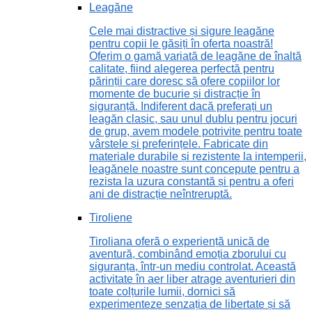
Leagăne
Cele mai distractive și sigure leagăne
pentru copii le găsiți în oferta noastră!
Oferim o gamă variată de leagăne de înaltă
calitate, fiind alegerea perfectă pentru
părinții care doresc să ofere copiilor lor
momente de bucurie și distracție în
siguranță. Indiferent dacă preferați un
leagăn clasic, sau unul dublu pentru jocuri
de grup, avem modele potrivite pentru toate
vârstele și preferințele. Fabricate din
materiale durabile și rezistente la intemperii,
leagănele noastre sunt concepute pentru a
rezista la uzura constantă și pentru a oferi
ani de distracție neîntreruptă.
Tiroliene
Tiroliana oferă o experiență unică de
aventură, combinând emoția zborului cu
siguranța, într-un mediu controlat. Această
activitate în aer liber atrage aventurieri din
toate colțurile lumii, dornici să
experimenteze senzația de libertate și să