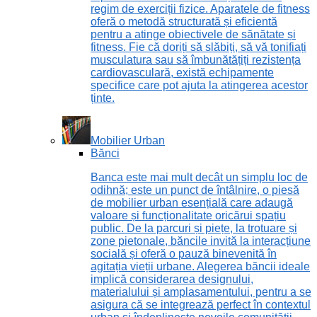
regim de exerciții fizice. Aparatele de fitness
oferă o metodă structurată și eficientă
pentru a atinge obiectivele de sănătate și
fitness. Fie că doriți să slăbiți, să vă tonifiați
musculatura sau să îmbunătățiți rezistența
cardiovasculară, există echipamente
specifice care pot ajuta la atingerea acestor
ținte.
Mobilier Urban
Bănci
Banca este mai mult decât un simplu loc de
odihnă; este un punct de întâlnire, o piesă
de mobilier urban esențială care adaugă
valoare și funcționalitate oricărui spațiu
public. De la parcuri și piețe, la trotuare și
zone pietonale, băncile invită la interacțiune
socială și oferă o pauză binevenită în
agitația vieții urbane. Alegerea băncii ideale
implică considerarea designului,
materialului și amplasamentului, pentru a se
asigura că se integrează perfect în contextul