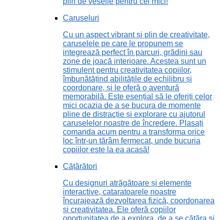
plin de veselie pentru cei mici!
Caruseluri
Cu un aspect vibrant și plin de creativitate,
caruselele pe care le propunem se
integrează perfect în parcuri, grădini sau
zone de joacă interioare. Acestea sunt un
stimulent pentru creativitatea copiilor,
îmbunătățind abilitățile de echilibru și
coordonare, și le oferă o aventură
memorabilă. Este esențial să le oferiți celor
mici ocazia de a se bucura de momente
pline de distracție și explorare cu ajutorul
caruselelor noastre de încredere. Plasați
comanda acum pentru a transforma orice
loc într-un tărâm fermecat, unde bucuria
copiilor este la ea acasă!
Cățărători
Cu designuri atrăgătoare și elemente
interactive, cataratoarele noastre
încurajează dezvoltarea fizică, coordonarea
și creativitatea. Ele oferă copiilor
oportunitatea de a explora, de a se cățăra și