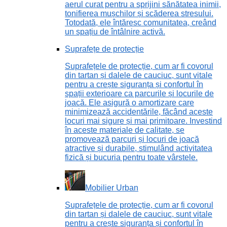
aerul curat pentru a sprijini sănătatea inimii,
tonifierea mușchilor și scăderea stresului.
Totodată, ele întăresc comunitatea, creând
un spațiu de întâlnire activă.
Suprafețe de protecție
Suprafețele de protecție, cum ar fi covorul
din tartan și dalele de cauciuc, sunt vitale
pentru a crește siguranța și confortul în
spații exterioare ca parcurile și locurile de
joacă. Ele asigură o amortizare care
minimizează accidentările, făcând aceste
locuri mai sigure și mai primitoare. Investind
în aceste materiale de calitate, se
promovează parcuri și locuri de joacă
atractive și durabile, stimulând activitatea
fizică și bucuria pentru toate vârstele.
Mobilier Urban
Suprafețele de protecție, cum ar fi covorul
din tartan și dalele de cauciuc, sunt vitale
pentru a crește siguranța și confortul în