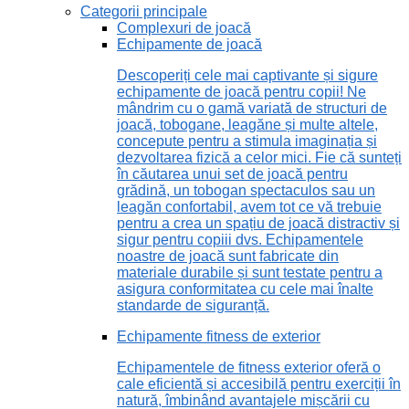
Categorii principale
Complexuri de joacă
Echipamente de joacă
Descoperiți cele mai captivante și sigure
echipamente de joacă pentru copii! Ne
mândrim cu o gamă variată de structuri de
joacă, tobogane, leagăne și multe altele,
concepute pentru a stimula imaginația și
dezvoltarea fizică a celor mici. Fie că sunteți
în căutarea unui set de joacă pentru
grădină, un tobogan spectaculos sau un
leagăn confortabil, avem tot ce vă trebuie
pentru a crea un spațiu de joacă distractiv și
sigur pentru copiii dvs. Echipamentele
noastre de joacă sunt fabricate din
materiale durabile și sunt testate pentru a
asigura conformitatea cu cele mai înalte
standarde de siguranță.
Echipamente fitness de exterior
Echipamentele de fitness exterior oferă o
cale eficientă și accesibilă pentru exerciții în
natură, îmbinând avantajele mișcării cu