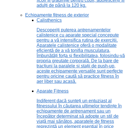
școli și grădinițe pentru copii, adolescenți și
adulți de până la 120 kg.
Echipamente fitness de exterior
Calisthenics
Descoperiți puterea antrenamentelor
calistenice cu aparate special concepute
pentru a vă intensifica rutina de exerciții.
Aparatele calistenice oferă o modalitate
eficientă de a vă tonifia musculatura,
îmbunătăți forța și flexibilitatea, folosindu-vă
propria greutate corporală. De la bare de
tracțiuni la paralele și stații de push-up,
aceste echipamente versatile sunt perfecte
pentru oricine caută să practice fitness în
aer liber sau acasă.
Aparate Fitness
Indiferent dacă sunteți un entuziast al
fitnessului în căutarea ultimelor tendințe în
echipamente de antrenament sau un
începător determinat să adopte un stil de
viață mai sănătos, aparatele de fitness
reprezintă un element esențial în orice