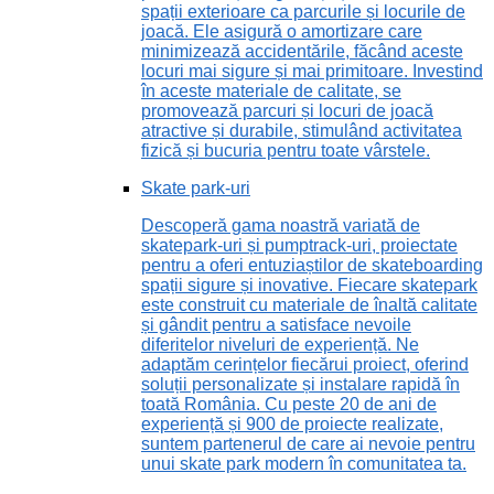
spații exterioare ca parcurile și locurile de
joacă. Ele asigură o amortizare care
minimizează accidentările, făcând aceste
locuri mai sigure și mai primitoare. Investind
în aceste materiale de calitate, se
promovează parcuri și locuri de joacă
atractive și durabile, stimulând activitatea
fizică și bucuria pentru toate vârstele.
Skate park-uri
Descoperă gama noastră variată de
skatepark-uri și pumptrack-uri, proiectate
pentru a oferi entuziaștilor de skateboarding
spații sigure și inovative. Fiecare skatepark
este construit cu materiale de înaltă calitate
și gândit pentru a satisface nevoile
diferitelor niveluri de experiență. Ne
adaptăm cerințelor fiecărui proiect, oferind
soluții personalizate și instalare rapidă în
toată România. Cu peste 20 de ani de
experiență și 900 de proiecte realizate,
suntem partenerul de care ai nevoie pentru
unui skate park modern în comunitatea ta.