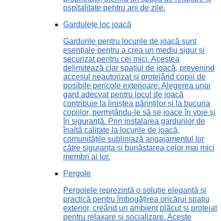
ospitalitate pentru ani de zile.
Gardulețe loc joacă
Gardurile pentru locurile de joacă sunt
esențiale pentru a crea un mediu sigur și
securizat pentru cei mici. Acestea
delimitează clar spațiul de joacă, prevenind
accesul neautorizat și protejând copiii de
posibile pericole exterioare. Alegerea unui
gard adecvat pentru locul de joacă
contribuie la liniștea părinților și la bucuria
copiilor, permițându-le să se joace în voie și
în siguranță. Prin instalarea gardurilor de
înaltă calitate la locurile de joacă,
comunitățile subliniază angajamentul lor
către siguranța și bunăstarea celor mai mici
membri ai lor.
Pergole
Pergolele reprezintă o soluție elegantă și
practică pentru îmbogățirea oricărui spațiu
exterior, creând un ambient plăcut și protejat
pentru relaxare și socializare. Aceste