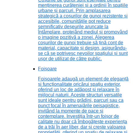
menținerea curățeniei și a ordinii în spațiile
urbane și parcuri. Prin amplasarea
strategică a coșurilor de gunoi rezistente și
accesibile, comunitățile pot reduce
semnificativ deșeurile aruncate la
întâmplare, protejând mediul și promovând
o imagine pozitivă a zonei. Alegerea
coșurilor de gunoi trebuie să țină cont de
material, capacitate și design, asigurându-
se că se potrivesc nevoilor spațiului și sunt
ușor de utilizat de către public.
Foișoare
Foișoarele adaugă un element de eleganță
și funcționalitate oricărui spațiu exterior,
oferind un loc de adăpost și relaxare în
mijlocul naturii. Aceste structuri versatile
sunt ideale pentru grădini, parcuri sau ca
punct focal în amenajările peisagistice,
invitând la momente de pace și
contemplare. Investiția într-un foișor de
calitate nu doar că îmbogățește experiența
de a trăi în aer liber, dar și crește valoarea
proprietății, oferind un spațiu de relaxare și