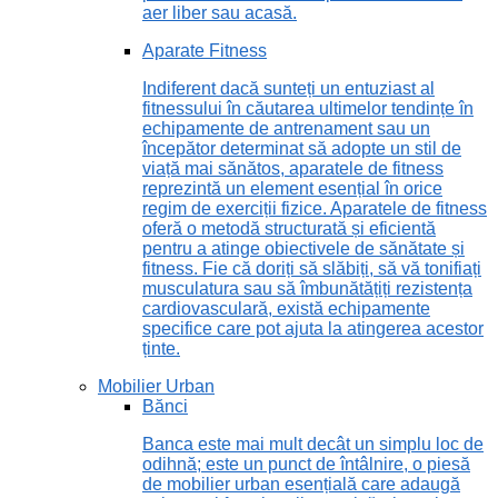
aer liber sau acasă.
Aparate Fitness
Indiferent dacă sunteți un entuziast al
fitnessului în căutarea ultimelor tendințe în
echipamente de antrenament sau un
începător determinat să adopte un stil de
viață mai sănătos, aparatele de fitness
reprezintă un element esențial în orice
regim de exerciții fizice. Aparatele de fitness
oferă o metodă structurată și eficientă
pentru a atinge obiectivele de sănătate și
fitness. Fie că doriți să slăbiți, să vă tonifiați
musculatura sau să îmbunătățiți rezistența
cardiovasculară, există echipamente
specifice care pot ajuta la atingerea acestor
ținte.
Mobilier Urban
Bănci
Banca este mai mult decât un simplu loc de
odihnă; este un punct de întâlnire, o piesă
de mobilier urban esențială care adaugă