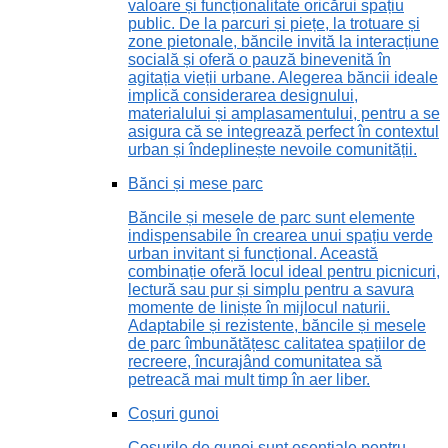
valoare și funcționalitate oricărui spațiu
public. De la parcuri și piețe, la trotuare și
zone pietonale, băncile invită la interacțiune
socială și oferă o pauză binevenită în
agitația vieții urbane. Alegerea băncii ideale
implică considerarea designului,
materialului și amplasamentului, pentru a se
asigura că se integrează perfect în contextul
urban și îndeplinește nevoile comunității.
Bănci și mese parc
Băncile și mesele de parc sunt elemente
indispensabile în crearea unui spațiu verde
urban invitant și funcțional. Această
combinație oferă locul ideal pentru picnicuri,
lectură sau pur și simplu pentru a savura
momente de liniște în mijlocul naturii.
Adaptabile și rezistente, băncile și mesele
de parc îmbunătățesc calitatea spațiilor de
recreere, încurajând comunitatea să
petreacă mai mult timp în aer liber.
Coșuri gunoi
Coșurile de gunoi sunt esențiale pentru