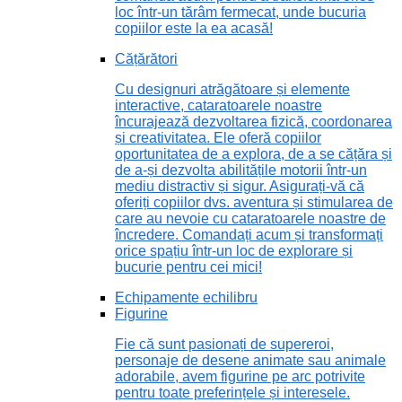
loc într-un tărâm fermecat, unde bucuria
copiilor este la ea acasă!
Cățărători
Cu designuri atrăgătoare și elemente
interactive, cataratoarele noastre
încurajează dezvoltarea fizică, coordonarea
și creativitatea. Ele oferă copiilor
oportunitatea de a explora, de a se cățăra și
de a-și dezvolta abilitățile motorii într-un
mediu distractiv și sigur. Asigurați-vă că
oferiți copiilor dvs. aventura și stimularea de
care au nevoie cu cataratoarele noastre de
încredere. Comandați acum și transformați
orice spațiu într-un loc de explorare și
bucurie pentru cei mici!
Echipamente echilibru
Figurine
Fie că sunt pasionați de supereroi,
personaje de desene animate sau animale
adorabile, avem figurine pe arc potrivite
pentru toate preferințele și interesele.