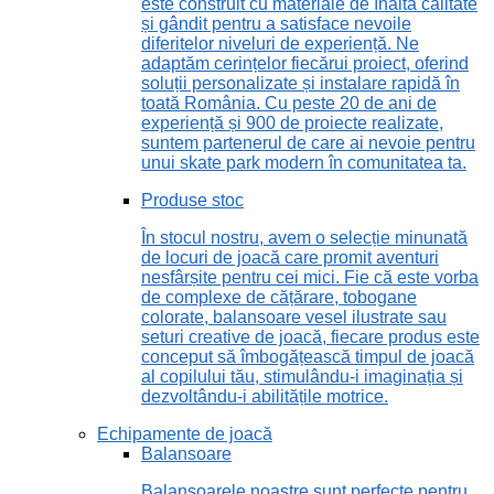
este construit cu materiale de înaltă calitate
și gândit pentru a satisface nevoile
diferitelor niveluri de experiență. Ne
adaptăm cerințelor fiecărui proiect, oferind
soluții personalizate și instalare rapidă în
toată România. Cu peste 20 de ani de
experiență și 900 de proiecte realizate,
suntem partenerul de care ai nevoie pentru
unui skate park modern în comunitatea ta.
Produse stoc
În stocul nostru, avem o selecție minunată
de locuri de joacă care promit aventuri
nesfârșite pentru cei mici. Fie că este vorba
de complexe de cățărare, tobogane
colorate, balansoare vesel ilustrate sau
seturi creative de joacă, fiecare produs este
conceput să îmbogățească timpul de joacă
al copilului tău, stimulându-i imaginația și
dezvoltându-i abilitățile motrice.
Echipamente de joacă
Balansoare
Balansoarele noastre sunt perfecte pentru