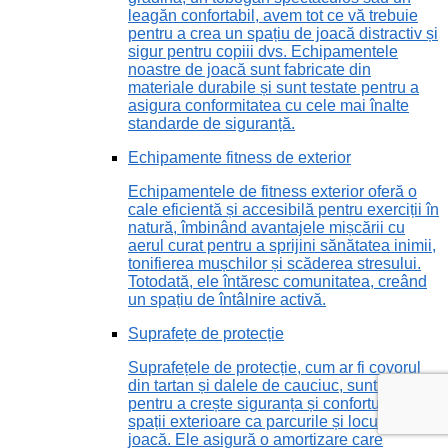
leagăn confortabil, avem tot ce vă trebuie
pentru a crea un spațiu de joacă distractiv și
sigur pentru copiii dvs. Echipamentele
noastre de joacă sunt fabricate din
materiale durabile și sunt testate pentru a
asigura conformitatea cu cele mai înalte
standarde de siguranță.
Echipamente fitness de exterior
Echipamentele de fitness exterior oferă o
cale eficientă și accesibilă pentru exerciții în
natură, îmbinând avantajele mișcării cu
aerul curat pentru a sprijini sănătatea inimii,
tonifierea mușchilor și scăderea stresului.
Totodată, ele întăresc comunitatea, creând
un spațiu de întâlnire activă.
Suprafețe de protecție
Suprafețele de protecție, cum ar fi covorul
din tartan și dalele de cauciuc, sunt vitale
pentru a crește siguranța și confortul în
spații exterioare ca parcurile și locurile de
joacă. Ele asigură o amortizare care