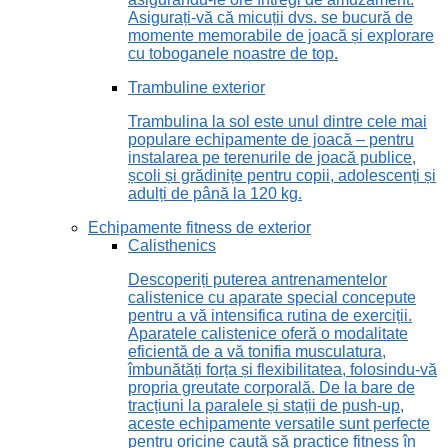
Asigurați-vă că micuții dvs. se bucură de
momente memorabile de joacă și explorare
cu toboganele noastre de top.
Trambuline exterior
Trambulina la sol este unul dintre cele mai
populare echipamente de joacă – pentru
instalarea pe terenurile de joacă publice,
școli și grădinițe pentru copii, adolescenți și
adulți de până la 120 kg.
Echipamente fitness de exterior
Calisthenics
Descoperiți puterea antrenamentelor
calistenice cu aparate special concepute
pentru a vă intensifica rutina de exerciții.
Aparatele calistenice oferă o modalitate
eficientă de a vă tonifia musculatura,
îmbunătăți forța și flexibilitatea, folosindu-vă
propria greutate corporală. De la bare de
tracțiuni la paralele și stații de push-up,
aceste echipamente versatile sunt perfecte
pentru oricine caută să practice fitness în