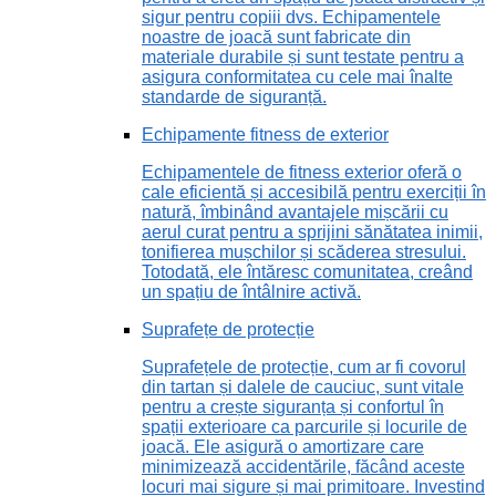
sigur pentru copiii dvs. Echipamentele
noastre de joacă sunt fabricate din
materiale durabile și sunt testate pentru a
asigura conformitatea cu cele mai înalte
standarde de siguranță.
Echipamente fitness de exterior
Echipamentele de fitness exterior oferă o
cale eficientă și accesibilă pentru exerciții în
natură, îmbinând avantajele mișcării cu
aerul curat pentru a sprijini sănătatea inimii,
tonifierea mușchilor și scăderea stresului.
Totodată, ele întăresc comunitatea, creând
un spațiu de întâlnire activă.
Suprafețe de protecție
Suprafețele de protecție, cum ar fi covorul
din tartan și dalele de cauciuc, sunt vitale
pentru a crește siguranța și confortul în
spații exterioare ca parcurile și locurile de
joacă. Ele asigură o amortizare care
minimizează accidentările, făcând aceste
locuri mai sigure și mai primitoare. Investind