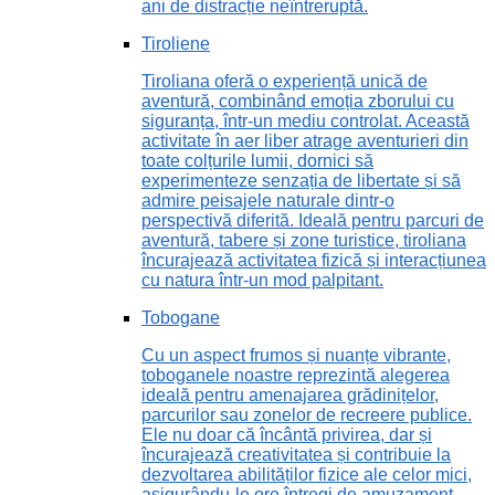
ani de distracție neîntreruptă.
Tiroliene
Tiroliana oferă o experiență unică de
aventură, combinând emoția zborului cu
siguranța, într-un mediu controlat. Această
activitate în aer liber atrage aventurieri din
toate colțurile lumii, dornici să
experimenteze senzația de libertate și să
admire peisajele naturale dintr-o
perspectivă diferită. Ideală pentru parcuri de
aventură, tabere și zone turistice, tiroliana
încurajează activitatea fizică și interacțiunea
cu natura într-un mod palpitant.
Tobogane
Cu un aspect frumos și nuanțe vibrante,
toboganele noastre reprezintă alegerea
ideală pentru amenajarea grădinițelor,
parcurilor sau zonelor de recreere publice.
Ele nu doar că încântă privirea, dar și
încurajează creativitatea și contribuie la
dezvoltarea abilităților fizice ale celor mici,
asigurându-le ore întregi de amuzament.