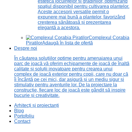
estetică locuințelor și grădinilor, optimizând
spațiul disponibil pentru cultivarea plantelor.
Aceste accesorii versatile permit o
expunere mai bună a plantelor, favorizând
creșterea sănătoasă și prezentarea
elegantă a acestora.
Complexul Corabia
Piratilor
Adaugă în lista de ofertă
Despre noi
În căutarea soluțiilor optime pentru amenajarea unui
parc de joacă vă oferim echipamente de joacă de înaltă
calitate și soluții inovatoare pentru crearea unui
complex de joacă exterior pentru copii, care nu doar că
îi încântă pe cei mici, dar asigură și un mediu sigur și
stimulativ pentru aventurile lor. De la proiectare la
construcție, fiecare loc de joacă este gândit să inspire
bucurie și creativitate.
Arhitecți și proiectanți
Blog
Portofoliu
Contact