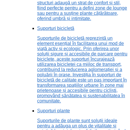
structuri adaugă un strat de confort și stil,
fiind perfecte pentru a defini zone de lounge
sau pentru a susține plante cățărătoare,
oferind umbră și intimitate.
Suporturi bicicletă
Suporturile de bicicletă reprezintă un
element esențial în facilitarea unui mod de
viață activ și ecologic. Prin oferirea unor
soluții sigure și accesibile de parcare pentru
biciclete, aceste suporturi încurajează
utilizarea bicicletei ca mijloc de transport,
contribuind la reducerea aglomerației și a
poluării în orașe. Investiția în suporturi de
bicicletă de calitate este un pas important în
transformarea spațiilor urbane în zone mai
prietenoase și accesibile pentru cicliști,
promovând sănătatea și sustenabilitatea în
comunitate.
Suporturi plante
Suporturile de plante sunt soluții ideale
pentru a adăuga un plus de vitalitate și