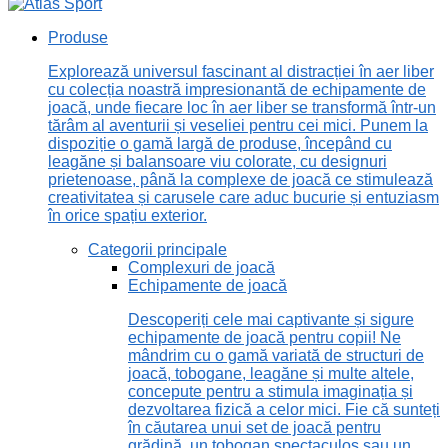
Produse
Explorează universul fascinant al distracției în aer liber
cu colecția noastră impresionantă de echipamente de
joacă, unde fiecare loc în aer liber se transformă într-un
tărâm al aventurii și veseliei pentru cei mici. Punem la
dispoziție o gamă largă de produse, începând cu
leagăne și balansoare viu colorate, cu designuri
prietenoase, până la complexe de joacă ce stimulează
creativitatea și carusele care aduc bucurie și entuziasm
în orice spațiu exterior.
Categorii principale
Complexuri de joacă
Echipamente de joacă
Descoperiți cele mai captivante și sigure
echipamente de joacă pentru copii! Ne
mândrim cu o gamă variată de structuri de
joacă, tobogane, leagăne și multe altele,
concepute pentru a stimula imaginația și
dezvoltarea fizică a celor mici. Fie că sunteți
în căutarea unui set de joacă pentru
grădină, un tobogan spectaculos sau un