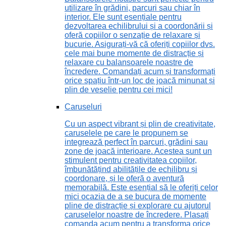
utilizare în grădini, parcuri sau chiar în
interior. Ele sunt esențiale pentru
dezvoltarea echilibrului și a coordonării și
oferă copiilor o senzație de relaxare și
bucurie. Asigurați-vă că oferiți copiilor dvs.
cele mai bune momente de distracție și
relaxare cu balansoarele noastre de
încredere. Comandați acum și transformați
orice spațiu într-un loc de joacă minunat și
plin de veselie pentru cei mici!
Caruseluri
Cu un aspect vibrant și plin de creativitate,
caruselele pe care le propunem se
integrează perfect în parcuri, grădini sau
zone de joacă interioare. Acestea sunt un
stimulent pentru creativitatea copiilor,
îmbunătățind abilitățile de echilibru și
coordonare, și le oferă o aventură
memorabilă. Este esențial să le oferiți celor
mici ocazia de a se bucura de momente
pline de distracție și explorare cu ajutorul
caruselelor noastre de încredere. Plasați
comanda acum pentru a transforma orice