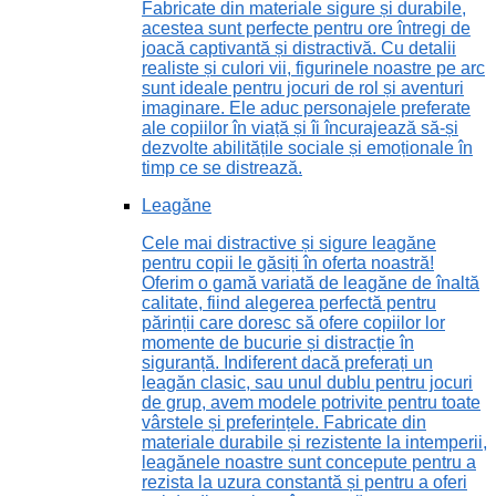
Fabricate din materiale sigure și durabile,
acestea sunt perfecte pentru ore întregi de
joacă captivantă și distractivă. Cu detalii
realiste și culori vii, figurinele noastre pe arc
sunt ideale pentru jocuri de rol și aventuri
imaginare. Ele aduc personajele preferate
ale copiilor în viață și îi încurajează să-și
dezvolte abilitățile sociale și emoționale în
timp ce se distrează.
Leagăne
Cele mai distractive și sigure leagăne
pentru copii le găsiți în oferta noastră!
Oferim o gamă variată de leagăne de înaltă
calitate, fiind alegerea perfectă pentru
părinții care doresc să ofere copiilor lor
momente de bucurie și distracție în
siguranță. Indiferent dacă preferați un
leagăn clasic, sau unul dublu pentru jocuri
de grup, avem modele potrivite pentru toate
vârstele și preferințele. Fabricate din
materiale durabile și rezistente la intemperii,
leagănele noastre sunt concepute pentru a
rezista la uzura constantă și pentru a oferi