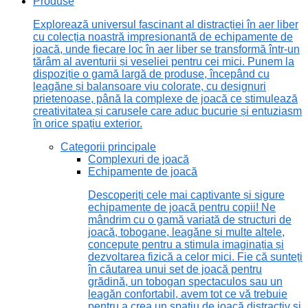
Produse
Explorează universul fascinant al distracției în aer liber
cu colecția noastră impresionantă de echipamente de
joacă, unde fiecare loc în aer liber se transformă într-un
tărâm al aventurii și veseliei pentru cei mici. Punem la
dispoziție o gamă largă de produse, începând cu
leagăne și balansoare viu colorate, cu designuri
prietenoase, până la complexe de joacă ce stimulează
creativitatea și carusele care aduc bucurie și entuziasm
în orice spațiu exterior.
Categorii principale
Complexuri de joacă
Echipamente de joacă
Descoperiți cele mai captivante și sigure
echipamente de joacă pentru copii! Ne
mândrim cu o gamă variată de structuri de
joacă, tobogane, leagăne și multe altele,
concepute pentru a stimula imaginația și
dezvoltarea fizică a celor mici. Fie că sunteți
în căutarea unui set de joacă pentru
grădină, un tobogan spectaculos sau un
leagăn confortabil, avem tot ce vă trebuie
pentru a crea un spațiu de joacă distractiv și