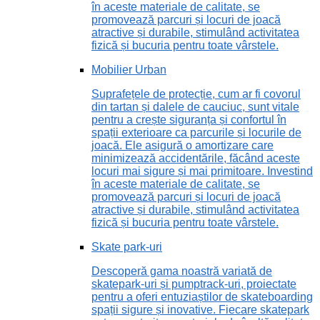
în aceste materiale de calitate, se
promovează parcuri și locuri de joacă
atractive și durabile, stimulând activitatea
fizică și bucuria pentru toate vârstele.
Mobilier Urban
Suprafețele de protecție, cum ar fi covorul
din tartan și dalele de cauciuc, sunt vitale
pentru a crește siguranța și confortul în
spații exterioare ca parcurile și locurile de
joacă. Ele asigură o amortizare care
minimizează accidentările, făcând aceste
locuri mai sigure și mai primitoare. Investind
în aceste materiale de calitate, se
promovează parcuri și locuri de joacă
atractive și durabile, stimulând activitatea
fizică și bucuria pentru toate vârstele.
Skate park-uri
Descoperă gama noastră variată de
skatepark-uri și pumptrack-uri, proiectate
pentru a oferi entuziaștilor de skateboarding
spații sigure și inovative. Fiecare skatepark